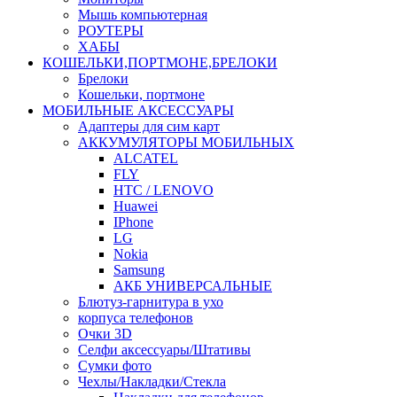
Мышь компьютерная
РОУТЕРЫ
ХАБЫ
КОШЕЛЬКИ,ПОРТМОНЕ,БРЕЛОКИ
Брелоки
Кошельки, портмоне
МОБИЛЬНЫЕ АКСЕССУАРЫ
Адаптеры для сим карт
АККУМУЛЯТОРЫ МОБИЛЬНЫХ
ALCATEL
FLY
HTC / LENOVO
Huawei
IPhone
LG
Nokia
Samsung
АКБ УНИВЕРСАЛЬНЫЕ
Блютуз-гарнитура в ухо
корпуса телефонов
Очки 3D
Селфи аксессуары/Штативы
Сумки фото
Чехлы/Накладки/Стекла