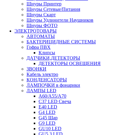
Шнуры Принтер
Шнуры Сетевые/Питания
Шнуры Скарт
Шнуры Удлинители Наушников
Шнуры ФОТО
ЭЛЕКТРОТОВАРЫ
АВТОМАТЫ
БАКТЕРИЦИДНЫЕ СИСТЕМЫ
Гофра ПВХ
Клипсы
ДАТЧИКИ,ДЕТЕКТОРЫ
ДЕТЕКТОРЫ ОСВЕЩЕНИЯ
ЗВОНКИ
Кабель электро
КОНДЕНСАТОРЫ
ЛАМПОЧКИ в фонарики
ЛАМПЫ LED
A60/A55/A70
C37 LED Свеча
E40 LED
G4 LED
G45 Шар
G9 LED
GU10 LED
GU5.3 LED