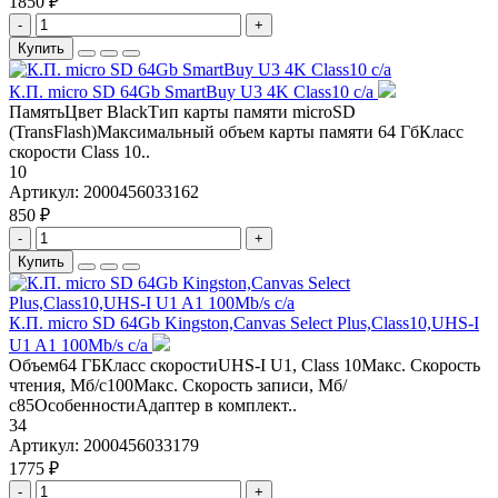
1850 ₽
-
+
Купить
К.П. micro SD 64Gb SmartBuy U3 4K Class10 с/а
ПамятьЦвет BlackТип карты памяти microSD
(TransFlash)Максимальный объем карты памяти 64 ГбКласс
скорости Class 10..
10
Артикул:
2000456033162
850 ₽
-
+
Купить
К.П. micro SD 64Gb Kingston,Canvas Select Plus,Class10,UHS-I
U1 A1 100Mb/s с/а
Объем64 ГБКласс скоростиUHS-I U1, Class 10Макс. Скорость
чтения, Мб/с100Макс. Скорость записи, Мб/
с85ОсобенностиАдаптер в комплект..
34
Артикул:
2000456033179
1775 ₽
-
+