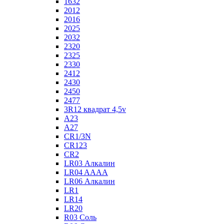
1632
2012
2016
2025
2032
2320
2325
2330
2412
2430
2450
2477
3R12 квадрат 4,5v
A23
A27
CR1/3N
CR123
CR2
LR03 Алкалин
LR04 AAAA
LR06 Алкалин
LR1
LR14
LR20
R03 Соль