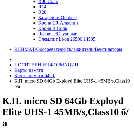
R06 Соль
R14
R20
Батарейки Особые
Крона LR Алкалин
Крона R Соль
Часовые/Слуховые
Элем.пит.Li-on 26500,14505
КЛИМАТ/Обогреватели/Увлажнители/Вентиляторы
НОСИТЕЛИ ИНФОРМАЦИИ
Карты памяти
Карты памяти 64Gb
К.П. micro SD 64Gb Exployd Elite UHS-1 45MB/s,Class10
б/а
К.П. micro SD 64Gb Exployd
Elite UHS-1 45MB/s,Class10 б/
а