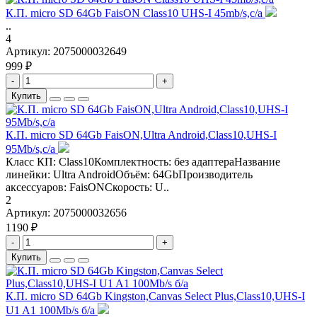
К.П. micro SD 64Gb FaisON Class10 UHS-I 45mb/s,c/а
..
4
Артикул:
2075000032649
999 ₽
-
+
Купить
К.П. micro SD 64Gb FaisON,Ultra Android,Class10,UHS-I
95Mb/s,c/а
Класс КП: Class10Комплектность: без адаптераНазвание
линейки: Ultra AndroidОбъём: 64GbПроизводитель
аксессуаров: FaisONСкорость: U..
2
Артикул:
2075000032656
1190 ₽
-
+
Купить
К.П. micro SD 64Gb Kingston,Canvas Select Plus,Class10,UHS-I
U1 A1 100Mb/s б/а