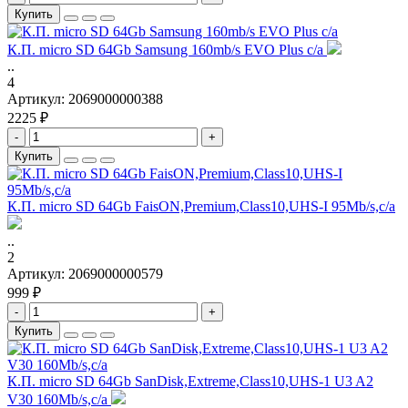
Купить
К.П. micro SD 64Gb Samsung 160mb/s EVO Plus с/а
..
4
Артикул:
2069000000388
2225 ₽
-
+
Купить
К.П. micro SD 64Gb FaisON,Premium,Class10,UHS-I 95Mb/s,c/а
..
2
Артикул:
2069000000579
999 ₽
-
+
Купить
К.П. micro SD 64Gb SanDisk,Extreme,Class10,UHS-1 U3 A2
V30 160Mb/s,с/а