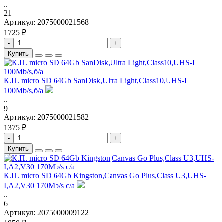
..
21
Артикул:
2075000021568
1725 ₽
-
+
Купить
К.П. micro SD 64Gb SanDisk,Ultra Light,Class10,UHS-I
100Mb/s,б/а
..
9
Артикул:
2075000021582
1375 ₽
-
+
Купить
К.П. micro SD 64Gb Kingston,Canvas Go Plus,Class U3,UHS-
I,A2,V30 170Mb/s с/а
..
6
Артикул:
2075000009122