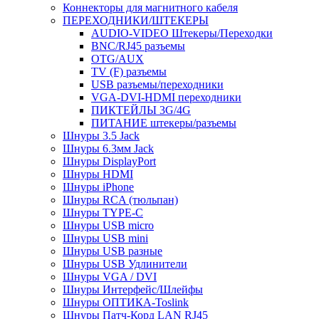
Коннекторы для магнитного кабеля
ПЕРЕХОДНИКИ/ШТЕКЕРЫ
AUDIO-VIDEO Штекеры/Переходки
BNC/RJ45 разъемы
OTG/AUX
TV (F) разъемы
USB разъемы/переходники
VGA-DVI-HDMI переходники
ПИКТЕЙЛЫ 3G/4G
ПИТАНИЕ штекеры/разъемы
Шнуры 3.5 Jack
Шнуры 6.3мм Jack
Шнуры DisplayPort
Шнуры HDMI
Шнуры iPhone
Шнуры RCA (тюльпан)
Шнуры TYPE-C
Шнуры USB micro
Шнуры USB mini
Шнуры USB разные
Шнуры USB Удлинители
Шнуры VGA / DVI
Шнуры Интерфейс/Шлейфы
Шнуры ОПТИКА-Toslink
Шнуры Патч-Корд LAN RJ45