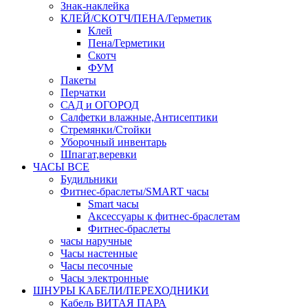
Знак-наклейка
КЛЕЙ/СКОТЧ/ПЕНА/Герметик
Клей
Пена/Герметики
Скотч
ФУМ
Пакеты
Перчатки
САД и ОГОРОД
Салфетки влажные,Антисептики
Стремянки/Стойки
Уборочный инвентарь
Шпагат,веревки
ЧАСЫ ВСЕ
Будильники
Фитнес-браслеты/SMART часы
Smart часы
Аксессуары к фитнес-браслетам
Фитнес-браслеты
часы наручные
Часы настенные
Часы песочные
Часы электронные
ШНУРЫ КАБЕЛИ/ПЕРЕХОДНИКИ
Кабель ВИТАЯ ПАРА