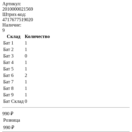
Артикул:
2010000021569
Штрих-код:
4717677519020
Наличие:
9
Склад
Количество
Бат 1
1
Бат 2
1
Бат 3
0
Бат 4
1
Бат 5
1
Бат 6
2
Бат 7
1
Бат 8
1
Бат 9
1
Бат Склад
0
990 ₽
Розница
990 ₽