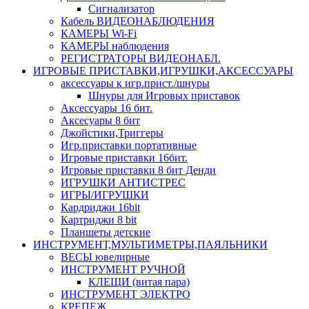
Сигнализатор
Кабель ВИДЕОНАБЛЮДЕНИЯ
КАМЕРЫ Wi-Fi
КАМЕРЫ наблюдения
РЕГИСТРАТОРЫ ВИДЕОНАБЛ.
ИГРОВЫЕ ПРИСТАВКИ,ИГРУШКИ,АКСЕССУАРЫ
аксесcуары к игр.прист./шнуры
Шнуры для Игровых приставок
Аксессуары 16 бит.
Аксесуары 8 бит
Джойстики,Триггеры
Игр.приставки портативные
Игровые приставки 16бит.
Игровые приставки 8 бит Денди
ИГРУШКИ АНТИСТРЕС
ИГРЫ/ИГРУШКИ
Кардриджи 16bit
Картриджи 8 bit
Планшеты детские
ИНСТРУМЕНТ,МУЛЬТИМЕТРЫ,ПАЯЛЬНИКИ
ВЕСЫ ювелирные
ИНСТРУМЕНТ РУЧНОЙ
КЛЕЩИ (витая пара)
ИНСТРУМЕНТ ЭЛЕКТРО
КРЕПЕЖ