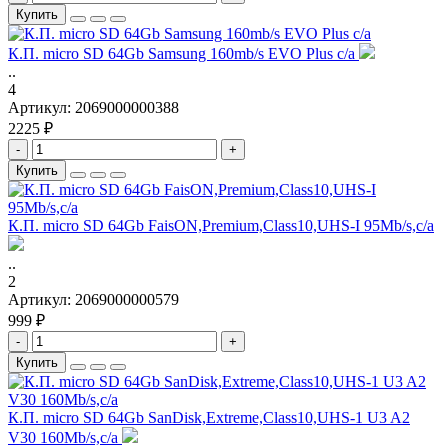
Купить
К.П. micro SD 64Gb Samsung 160mb/s EVO Plus с/а
..
4
Артикул:
2069000000388
2225 ₽
-
+
Купить
К.П. micro SD 64Gb FaisON,Premium,Class10,UHS-I 95Mb/s,c/а
..
2
Артикул:
2069000000579
999 ₽
-
+
Купить
К.П. micro SD 64Gb SanDisk,Extreme,Class10,UHS-1 U3 A2
V30 160Mb/s,с/а