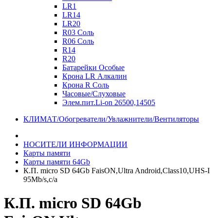
LR1
LR14
LR20
R03 Соль
R06 Соль
R14
R20
Батарейки Особые
Крона LR Алкалин
Крона R Соль
Часовые/Слуховые
Элем.пит.Li-on 26500,14505
КЛИМАТ/Обогреватели/Увлажнители/Вентиляторы
НОСИТЕЛИ ИНФОРМАЦИИ
Карты памяти
Карты памяти 64Gb
К.П. micro SD 64Gb FaisON,Ultra Android,Class10,UHS-I
95Mb/s,c/а
К.П. micro SD 64Gb