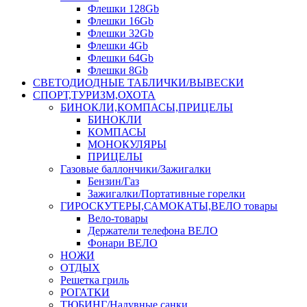
Флешки 128Gb
Флешки 16Gb
Флешки 32Gb
Флешки 4Gb
Флешки 64Gb
Флешки 8Gb
СВЕТОДИОДНЫЕ ТАБЛИЧКИ/ВЫВЕСКИ
СПОРТ,ТУРИЗМ,ОХОТА
БИНОКЛИ,КОМПАСЫ,ПРИЦЕЛЫ
БИНОКЛИ
КОМПАСЫ
МОНОКУЛЯРЫ
ПРИЦЕЛЫ
Газовые баллончики/Зажигалки
Бензин/Газ
Зажигалки/Портативные горелки
ГИРОСКУТЕРЫ,САМОКАТЫ,ВЕЛО товары
Вело-товары
Держатели телефона ВЕЛО
Фонари ВЕЛО
НОЖИ
ОТДЫХ
Решетка гриль
РОГАТКИ
ТЮБИНГ/Надувные санки