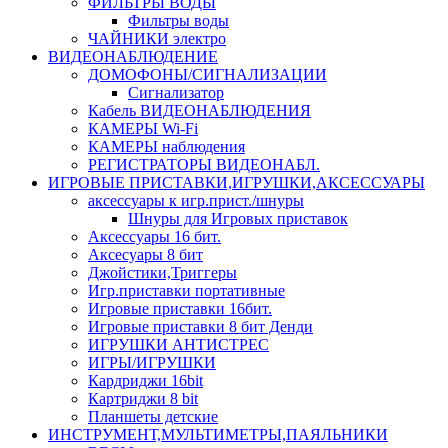
ФИЛЬТРЫ ВОДЫ
Фильтры воды
ЧАЙНИКИ электро
ВИДЕОНАБЛЮДЕНИЕ
ДОМОФОНЫ/СИГНАЛИЗАЦИИ
Сигнализатор
Кабель ВИДЕОНАБЛЮДЕНИЯ
КАМЕРЫ Wi-Fi
КАМЕРЫ наблюдения
РЕГИСТРАТОРЫ ВИДЕОНАБЛ.
ИГРОВЫЕ ПРИСТАВКИ,ИГРУШКИ,АКСЕССУАРЫ
аксесcуары к игр.прист./шнуры
Шнуры для Игровых приставок
Аксессуары 16 бит.
Аксесуары 8 бит
Джойстики,Триггеры
Игр.приставки портативные
Игровые приставки 16бит.
Игровые приставки 8 бит Денди
ИГРУШКИ АНТИСТРЕС
ИГРЫ/ИГРУШКИ
Кардриджи 16bit
Картриджи 8 bit
Планшеты детские
ИНСТРУМЕНТ,МУЛЬТИМЕТРЫ,ПАЯЛЬНИКИ