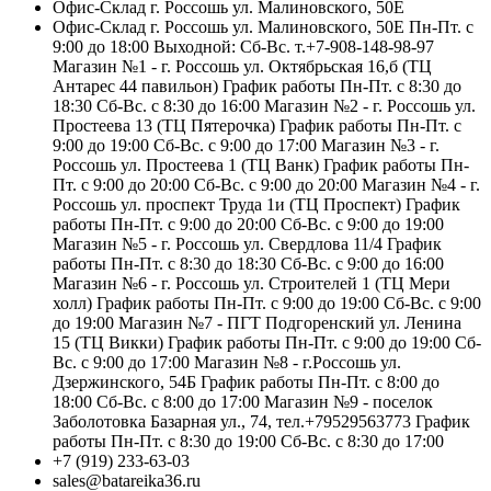
Офис-Склад г. Россошь ул. Малиновского, 50Е
Офис-Склад г. Россошь ул. Малиновского, 50Е Пн-Пт. с
9:00 до 18:00 Выходной: Сб-Вс. т.+7-908-148-98-97
Магазин №1 - г. Россошь ул. Октябрьская 16,б (ТЦ
Антарес 44 павильон) График работы Пн-Пт. с 8:30 до
18:30 Сб-Вс. с 8:30 до 16:00 Магазин №2 - г. Россошь ул.
Простеева 13 (ТЦ Пятерочка) График работы Пн-Пт. с
9:00 до 19:00 Сб-Вс. с 9:00 до 17:00 Магазин №3 - г.
Россошь ул. Простеева 1 (ТЦ Ванк) График работы Пн-
Пт. с 9:00 до 20:00 Сб-Вс. с 9:00 до 20:00 Магазин №4 - г.
Россошь ул. проспект Труда 1и (ТЦ Проспект) График
работы Пн-Пт. с 9:00 до 20:00 Сб-Вс. с 9:00 до 19:00
Магазин №5 - г. Россошь ул. Свердлова 11/4 График
работы Пн-Пт. с 8:30 до 18:30 Сб-Вс. с 9:00 до 16:00
Магазин №6 - г. Россошь ул. Строителей 1 (ТЦ Мери
холл) График работы Пн-Пт. с 9:00 до 19:00 Сб-Вс. с 9:00
до 19:00 Магазин №7 - ПГТ Подгоренский ул. Ленина
15 (ТЦ Викки) График работы Пн-Пт. с 9:00 до 19:00 Сб-
Вс. с 9:00 до 17:00 Магазин №8 - г.Россошь ул.
Дзержинского, 54Б График работы Пн-Пт. с 8:00 до
18:00 Сб-Вс. с 8:00 до 17:00 Магазин №9 - поселок
Заболотовка Базарная ул., 74, тел.+79529563773 График
работы Пн-Пт. с 8:30 до 19:00 Сб-Вс. с 8:30 до 17:00
+7 (919) 233-63-03
sales@batareika36.ru