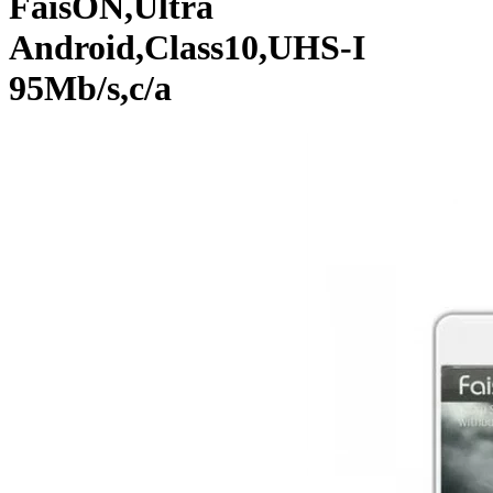
FaisON,Ultra
Android,Class10,UHS-I
95Mb/s,c/а