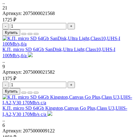
..
21
Артикул:
2075000021568
1725 ₽
-
+
Купить
К.П. micro SD 64Gb SanDisk,Ultra Light,Class10,UHS-I
100Mb/s,б/а
..
9
Артикул:
2075000021582
1375 ₽
-
+
Купить
К.П. micro SD 64Gb Kingston,Canvas Go Plus,Class U3,UHS-
I,A2,V30 170Mb/s с/а
..
6
Артикул:
2075000009122