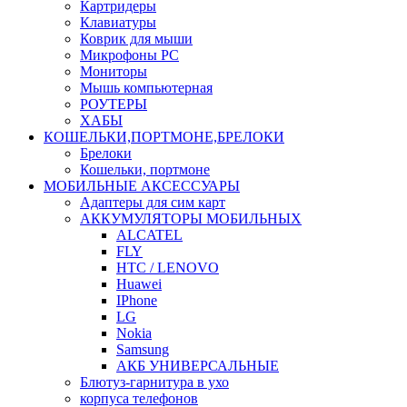
Картридеры
Клавиатуры
Коврик для мыши
Микрофоны PC
Мониторы
Мышь компьютерная
РОУТЕРЫ
ХАБЫ
КОШЕЛЬКИ,ПОРТМОНЕ,БРЕЛОКИ
Брелоки
Кошельки, портмоне
МОБИЛЬНЫЕ АКСЕССУАРЫ
Адаптеры для сим карт
АККУМУЛЯТОРЫ МОБИЛЬНЫХ
ALCATEL
FLY
HTC / LENOVO
Huawei
IPhone
LG
Nokia
Samsung
АКБ УНИВЕРСАЛЬНЫЕ
Блютуз-гарнитура в ухо
корпуса телефонов