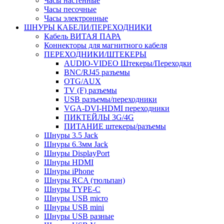
Часы настенные
Часы песочные
Часы электронные
ШНУРЫ КАБЕЛИ/ПЕРЕХОДНИКИ
Кабель ВИТАЯ ПАРА
Коннекторы для магнитного кабеля
ПЕРЕХОДНИКИ/ШТЕКЕРЫ
AUDIO-VIDEO Штекеры/Переходки
BNC/RJ45 разъемы
OTG/AUX
TV (F) разъемы
USB разъемы/переходники
VGA-DVI-HDMI переходники
ПИКТЕЙЛЫ 3G/4G
ПИТАНИЕ штекеры/разъемы
Шнуры 3.5 Jack
Шнуры 6.3мм Jack
Шнуры DisplayPort
Шнуры HDMI
Шнуры iPhone
Шнуры RCA (тюльпан)
Шнуры TYPE-C
Шнуры USB micro
Шнуры USB mini
Шнуры USB разные