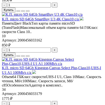
1850 ₽
-
+
Купить
К.П. micro SD 64Gb SmartBuy U3 4K Class10 с/а
ПамятьЦвет BlackТип карты памяти microSD
(TransFlash)Максимальный объем карты памяти 64 ГбКласс
скорости Class 10..
10
Артикул:
2000456033162
850 ₽
-
+
Купить
К.П. micro SD 64Gb Kingston,Canvas Select Plus,Class10,UHS-I
U1 A1 100Mb/s с/а
Объем64 ГБКласс скоростиUHS-I U1, Class 10Макс. Скорость
чтения, Мб/с100Макс. Скорость записи, Мб/
с85ОсобенностиАдаптер в комплект..
34
Артикул:
2000456033179
1775 ₽
-
+