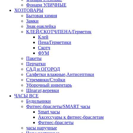
Фонари УЛИЧНЫЕ
ХОЗТОВАРЫ
Бытовая химия
Замки
Знак-наклейка
КЛЕЙ/СКОТЧ/ПЕНА/Герметик
Клей
Пена/Герметики
Скотч
ФУМ
Пакеты
Перчатки
САД и ОГОРОД
Салфетки влажные,Антисептики
Стремянки/Стойки
Уборочный инвентарь
Шпагат,веревки
ЧАСЫ ВСЕ
Будильники
Фитнес-браслеты/SMART часы
Smart часы
Аксессуары к фитнес-браслетам
Фитнес-браслеты
часы наручные