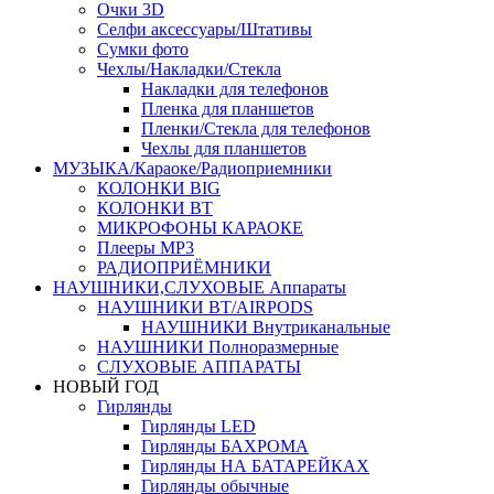
Очки 3D
Селфи аксессуары/Штативы
Сумки фото
Чехлы/Накладки/Стекла
Накладки для телефонов
Пленка для планшетов
Пленки/Стекла для телефонов
Чехлы для планшетов
МУЗЫКА/Караоке/Радиоприемники
КОЛОНКИ BIG
КОЛОНКИ BT
МИКРОФОНЫ КАРАОКЕ
Плееры MP3
РАДИОПРИЁМНИКИ
НАУШНИКИ,СЛУХОВЫЕ Аппараты
НАУШНИКИ BT/AIRPODS
НАУШНИКИ Внутриканальные
НАУШНИКИ Полноразмерные
СЛУХОВЫЕ АППАРАТЫ
НОВЫЙ ГОД
Гирлянды
Гирлянды LED
Гирлянды БАХРОМА
Гирлянды НА БАТАРЕЙКАХ
Гирлянды обычные