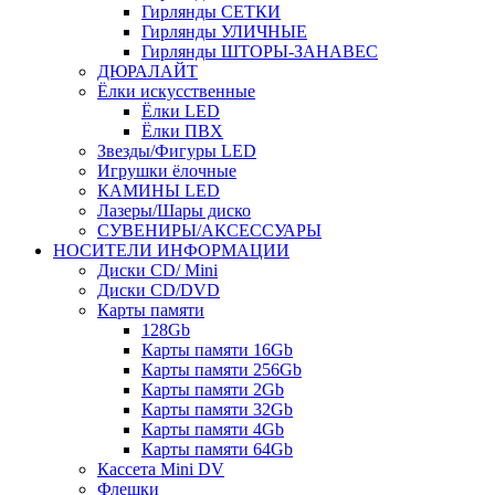
Гирлянды СЕТКИ
Гирлянды УЛИЧНЫЕ
Гирлянды ШТОРЫ-ЗАНАВЕС
ДЮРАЛАЙТ
Ёлки искусственные
Ёлки LED
Ёлки ПВХ
Звезды/Фигуры LED
Игрушки ёлочные
КАМИНЫ LED
Лазеры/Шары диско
СУВЕНИРЫ/АКСЕССУАРЫ
НОСИТЕЛИ ИНФОРМАЦИИ
Диски CD/ Mini
Диски CD/DVD
Карты памяти
128Gb
Карты памяти 16Gb
Карты памяти 256Gb
Карты памяти 2Gb
Карты памяти 32Gb
Карты памяти 4Gb
Карты памяти 64Gb
Кассета Mini DV
Флешки