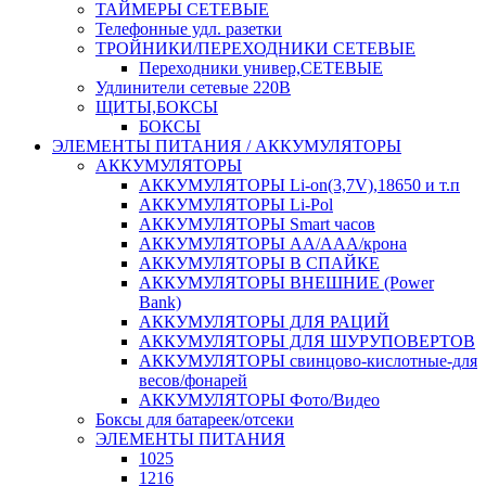
ТАЙМЕРЫ СЕТЕВЫЕ
Телефонные удл. разетки
ТРОЙНИКИ/ПЕРЕХОДНИКИ СЕТЕВЫЕ
Переходники универ,СЕТЕВЫЕ
Удлинители сетевые 220В
ЩИТЫ,БОКСЫ
БОКСЫ
ЭЛЕМЕНТЫ ПИТАНИЯ / АККУМУЛЯТОРЫ
АККУМУЛЯТОРЫ
АККУМУЛЯТОРЫ Li-on(3,7V),18650 и т.п
АККУМУЛЯТОРЫ Li-Pol
АККУМУЛЯТОРЫ Smart часов
АККУМУЛЯТОРЫ АА/ААА/крона
АККУМУЛЯТОРЫ В СПАЙКЕ
АККУМУЛЯТОРЫ ВНЕШНИЕ (Power
Bank)
АККУМУЛЯТОРЫ ДЛЯ РАЦИЙ
АККУМУЛЯТОРЫ ДЛЯ ШУРУПОВЕРТОВ
АККУМУЛЯТОРЫ свинцово-кислотные-для
весов/фонарей
АККУМУЛЯТОРЫ Фото/Видео
Боксы для батареек/отсеки
ЭЛЕМЕНТЫ ПИТАНИЯ
1025
1216