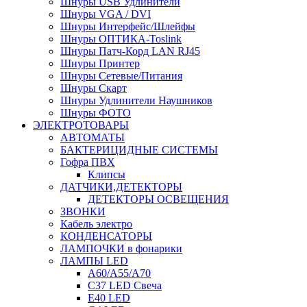
Шнуры USB Удлинители
Шнуры VGA / DVI
Шнуры Интерфейс/Шлейфы
Шнуры ОПТИКА-Toslink
Шнуры Патч-Корд LAN RJ45
Шнуры Принтер
Шнуры Сетевые/Питания
Шнуры Скарт
Шнуры Удлинители Наушников
Шнуры ФОТО
ЭЛЕКТРОТОВАРЫ
АВТОМАТЫ
БАКТЕРИЦИДНЫЕ СИСТЕМЫ
Гофра ПВХ
Клипсы
ДАТЧИКИ,ДЕТЕКТОРЫ
ДЕТЕКТОРЫ ОСВЕЩЕНИЯ
ЗВОНКИ
Кабель электро
КОНДЕНСАТОРЫ
ЛАМПОЧКИ в фонарики
ЛАМПЫ LED
A60/A55/A70
C37 LED Свеча
E40 LED