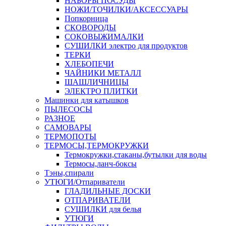
НАБОРЫ ПОСУДЫ
НОЖИ/ТОЧИЛКИ/АКСЕССУАРЫ
Попкорница
СКОВОРОДЫ
СОКОВЫЖИМАЛКИ
СУШИЛКИ электро для продуктов
ТЕРКИ
ХЛЕБОПЕЧИ
ЧАЙНИКИ МЕТАЛЛ
ШАШЛИЧНИЦЫ
ЭЛЕКТРО ПЛИТКИ
Машинки для катышков
ПЫЛЕСОСЫ
РАЗНОЕ
САМОВАРЫ
ТЕРМОПОТЫ
ТЕРМОСЫ,ТЕРМОКРУЖКИ
Термокружки,стаканы,бутылки для воды
Термосы,ланч-боксы
Тэны,спирали
УТЮГИ/Отпариватели
ГЛАДИЛЬНЫЕ ДОСКИ
ОТПАРИВАТЕЛИ
СУШИЛКИ для белья
УТЮГИ