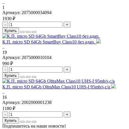
..
1
Артикул:
2075000034094
1930 ₽
-
+
Купить
К.П. micro SD 64Gb SmartBuy Class10 без адап.
..
19
Артикул:
2075000010104
990 ₽
-
+
Купить
К.П. micro SD 64Gb OltraMax Class10 UHS-I 95mb/s,с/а
..
16
Артикул:
2002000001238
1180 ₽
-
+
Купить
Подпишитесь на наши новости!