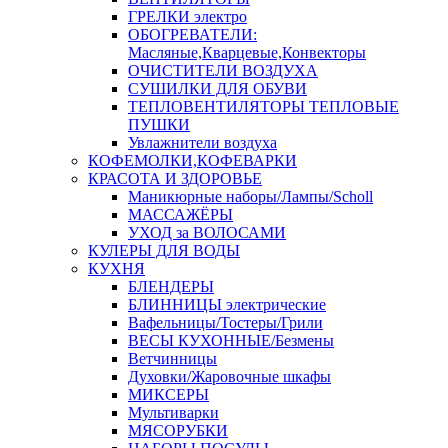
ГРЕЛКИ электро
ОБОГРЕВАТЕЛИ:
Масляные,Кварцевые,Конвекторы
ОЧИСТИТЕЛИ ВОЗДУХА
СУШИЛКИ ДЛЯ ОБУВИ
ТЕПЛОВЕНТИЛЯТОРЫ ТЕПЛОВЫЕ
ПУШКИ
Увлажнители воздуха
КОФЕМОЛКИ,КОФЕВАРКИ
КРАСОТА И ЗДОРОВЬЕ
Маникюрные наборы/Лампы/Scholl
МАССАЖЁРЫ
УХОД за ВОЛОСАМИ
КУЛЕРЫ ДЛЯ ВОДЫ
КУХНЯ
БЛЕНДЕРЫ
БЛИННИЦЫ электрические
Вафельницы/Тостеры/Грили
ВЕСЫ КУХОННЫЕ/Безмены
Ветчинницы
Духовки/Жаровочные шкафы
МИКСЕРЫ
Мультиварки
МЯСОРУБКИ