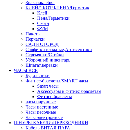
Знак-наклейка
КЛЕЙ/СКОТЧ/ПЕНА/Герметик
Клей
Пена/Герметики
Скотч
ФУМ
Пакеты
Перчатки
САД и ОГОРОД
Салфетки влажные,Антисептики
Стремянки/Стойки
Уборочный инвентарь
Шпагат,веревки
ЧАСЫ ВСЕ
Будильники
Фитнес-браслеты/SMART часы
Smart часы
Аксессуары к фитнес-браслетам
Фитнес-браслеты
часы наручные
Часы настенные
Часы песочные
Часы электронные
ШНУРЫ КАБЕЛИ/ПЕРЕХОДНИКИ
Кабель ВИТАЯ ПАРА