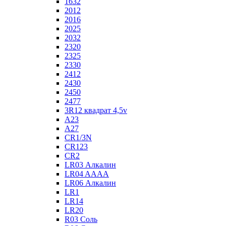
1632
2012
2016
2025
2032
2320
2325
2330
2412
2430
2450
2477
3R12 квадрат 4,5v
A23
A27
CR1/3N
CR123
CR2
LR03 Алкалин
LR04 AAAA
LR06 Алкалин
LR1
LR14
LR20
R03 Соль