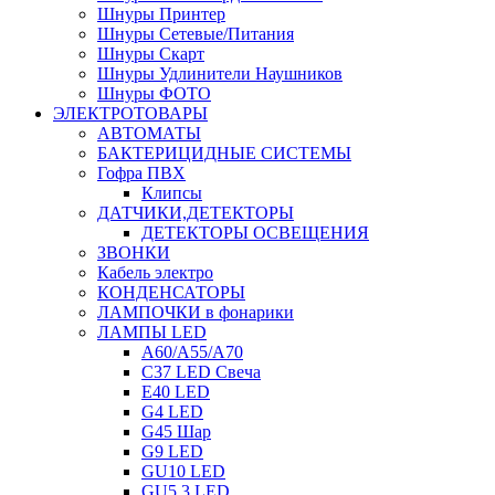
Шнуры Принтер
Шнуры Сетевые/Питания
Шнуры Скарт
Шнуры Удлинители Наушников
Шнуры ФОТО
ЭЛЕКТРОТОВАРЫ
АВТОМАТЫ
БАКТЕРИЦИДНЫЕ СИСТЕМЫ
Гофра ПВХ
Клипсы
ДАТЧИКИ,ДЕТЕКТОРЫ
ДЕТЕКТОРЫ ОСВЕЩЕНИЯ
ЗВОНКИ
Кабель электро
КОНДЕНСАТОРЫ
ЛАМПОЧКИ в фонарики
ЛАМПЫ LED
A60/A55/A70
C37 LED Свеча
E40 LED
G4 LED
G45 Шар
G9 LED
GU10 LED
GU5.3 LED