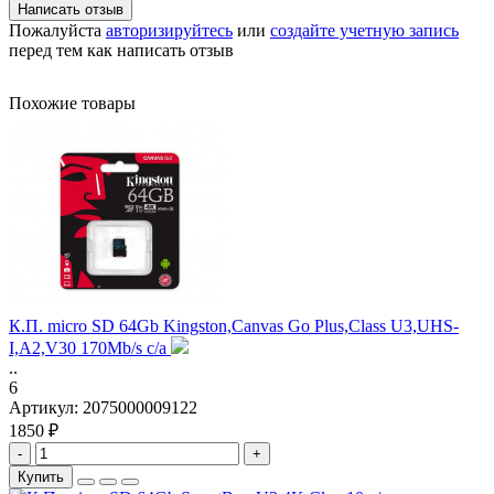
Написать отзыв
Пожалуйста
авторизируйтесь
или
создайте учетную запись
перед тем как написать отзыв
Похожие товары
К.П. micro SD 64Gb Kingston,Canvas Go Plus,Class U3,UHS-
I,A2,V30 170Mb/s с/а
..
6
Артикул:
2075000009122
1850 ₽
-
+
Купить