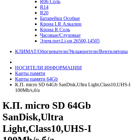
R06 Соль
R14
R20
Батарейки Особые
Крона LR Алкалин
Крона R Соль
Часовые/Слуховые
Элем.пит.Li-on 26500,14505
КЛИМАТ/Обогреватели/Увлажнители/Вентиляторы
НОСИТЕЛИ ИНФОРМАЦИИ
Карты памяти
Карты памяти 64Gb
К.П. micro SD 64Gb SanDisk,Ultra Light,Class10,UHS-I
100Mb/s,б/а
К.П. micro SD 64Gb
SanDisk,Ultra
Light,Class10,UHS-I