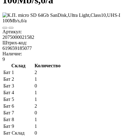
100Mb/s,б/а
Артикул:
2075000021582
Штрих-код:
619659185077
Наличие:
9
Склад
Количество
Бат 1
2
Бат 2
1
Бат 3
0
Бат 4
1
Бат 5
1
Бат 6
2
Бат 7
0
Бат 8
1
Бат 9
1
Бат Склад
0