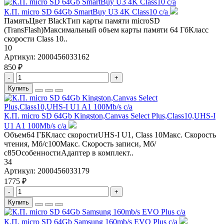
К.П. micro SD 64Gb SmartBuy U3 4K Class10 с/а
ПамятьЦвет BlackТип карты памяти microSD
(TransFlash)Максимальный объем карты памяти 64 ГбКласс
скорости Class 10..
10
Артикул:
2000456033162
850 ₽
-
+
Купить
К.П. micro SD 64Gb Kingston,Canvas Select Plus,Class10,UHS-I
U1 A1 100Mb/s с/а
Объем64 ГБКласс скоростиUHS-I U1, Class 10Макс. Скорость
чтения, Мб/с100Макс. Скорость записи, Мб/
с85ОсобенностиАдаптер в комплект..
34
Артикул:
2000456033179
1775 ₽
-
+
Купить
К.П. micro SD 64Gb Samsung 160mb/s EVO Plus с/а