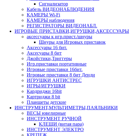
Сигнализатор
Кабель ВИДЕОНАБЛЮДЕНИЯ
КАМЕРЫ Wi-Fi
КАМЕРЫ наблюдения
РЕГИСТРАТОРЫ ВИДЕОНАБЛ.
ИГРОВЫЕ ПРИСТАВКИ,ИГРУШКИ,АКСЕССУАРЫ
аксесcуары к игр.прист./шнуры
Шнуры для Игровых приставок
Аксессуары 16 бит.
Аксесуары 8 бит
Джойстики,Триггеры
Игр.приставки портативные
Игровые приставки 16бит.
Игровые приставки 8 бит Денди
ИГРУШКИ АНТИСТРЕС
ИГРЫ/ИГРУШКИ
Кардриджи 16bit
Картриджи 8 bit
Планшеты детские
ИНСТРУМЕНТ,МУЛЬТИМЕТРЫ,ПАЯЛЬНИКИ
ВЕСЫ ювелирные
ИНСТРУМЕНТ РУЧНОЙ
КЛЕЩИ (витая пара)
ИНСТРУМЕНТ ЭЛЕКТРО
КРЕПЕЖ