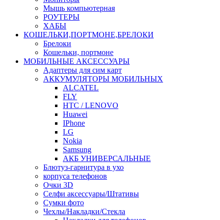
Мышь компьютерная
РОУТЕРЫ
ХАБЫ
КОШЕЛЬКИ,ПОРТМОНЕ,БРЕЛОКИ
Брелоки
Кошельки, портмоне
МОБИЛЬНЫЕ АКСЕССУАРЫ
Адаптеры для сим карт
АККУМУЛЯТОРЫ МОБИЛЬНЫХ
ALCATEL
FLY
HTC / LENOVO
Huawei
IPhone
LG
Nokia
Samsung
АКБ УНИВЕРСАЛЬНЫЕ
Блютуз-гарнитура в ухо
корпуса телефонов
Очки 3D
Селфи аксессуары/Штативы
Сумки фото
Чехлы/Накладки/Стекла