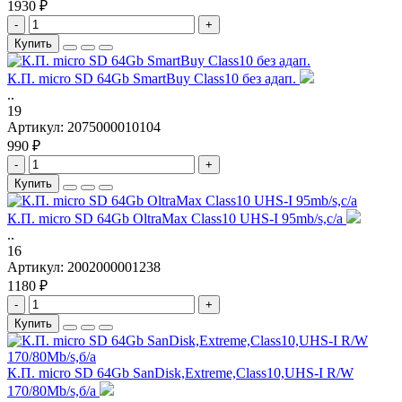
1930 ₽
-
+
Купить
К.П. micro SD 64Gb SmartBuy Class10 без адап.
..
19
Артикул:
2075000010104
990 ₽
-
+
Купить
К.П. micro SD 64Gb OltraMax Class10 UHS-I 95mb/s,с/а
..
16
Артикул:
2002000001238
1180 ₽
-
+
Купить
К.П. micro SD 64Gb SanDisk,Extreme,Class10,UHS-I R/W
170/80Mb/s,б/а