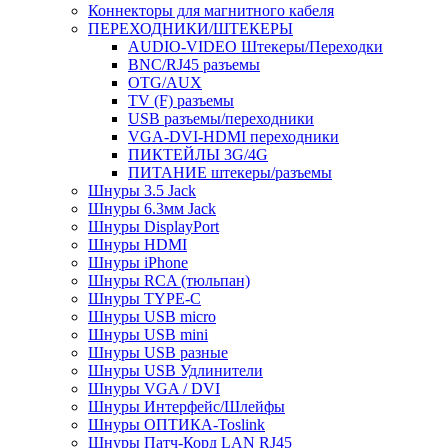
Коннекторы для магнитного кабеля
ПЕРЕХОДНИКИ/ШТЕКЕРЫ
AUDIO-VIDEO Штекеры/Переходки
BNC/RJ45 разъемы
OTG/AUX
TV (F) разъемы
USB разъемы/переходники
VGA-DVI-HDMI переходники
ПИКТЕЙЛЫ 3G/4G
ПИТАНИЕ штекеры/разъемы
Шнуры 3.5 Jack
Шнуры 6.3мм Jack
Шнуры DisplayPort
Шнуры HDMI
Шнуры iPhone
Шнуры RCA (тюльпан)
Шнуры TYPE-C
Шнуры USB micro
Шнуры USB mini
Шнуры USB разные
Шнуры USB Удлинители
Шнуры VGA / DVI
Шнуры Интерфейс/Шлейфы
Шнуры ОПТИКА-Toslink
Шнуры Патч-Корд LAN RJ45