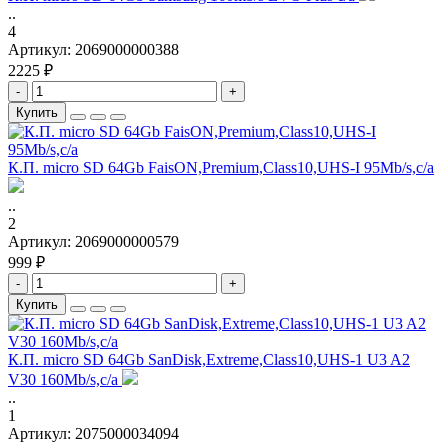
..
4
Артикул:
2069000000388
2225 ₽
-
+
Купить
К.П. micro SD 64Gb FaisON,Premium,Class10,UHS-I 95Mb/s,c/а
..
2
Артикул:
2069000000579
999 ₽
-
+
Купить
К.П. micro SD 64Gb SanDisk,Extreme,Class10,UHS-1 U3 A2
V30 160Mb/s,с/а
..
1
Артикул:
2075000034094