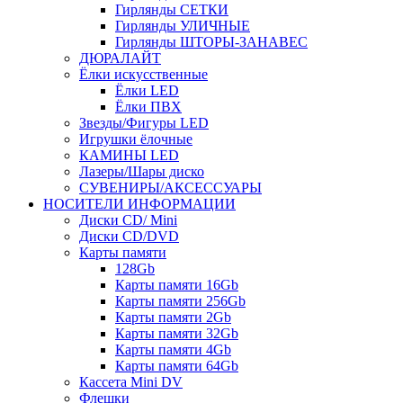
Гирлянды СЕТКИ
Гирлянды УЛИЧНЫЕ
Гирлянды ШТОРЫ-ЗАНАВЕС
ДЮРАЛАЙТ
Ёлки искусственные
Ёлки LED
Ёлки ПВХ
Звезды/Фигуры LED
Игрушки ёлочные
КАМИНЫ LED
Лазеры/Шары диско
СУВЕНИРЫ/АКСЕССУАРЫ
НОСИТЕЛИ ИНФОРМАЦИИ
Диски CD/ Mini
Диски CD/DVD
Карты памяти
128Gb
Карты памяти 16Gb
Карты памяти 256Gb
Карты памяти 2Gb
Карты памяти 32Gb
Карты памяти 4Gb
Карты памяти 64Gb
Кассета Mini DV
Флешки