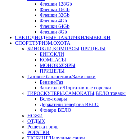
Флешки 128Gb
Флешки 16Gb
Флешки 32Gb
Флешки 4Gb
Флешки 64Gb
Флешки 8Gb
СВЕТОДИОДНЫЕ ТАБЛИЧКИ/ВЫВЕСКИ
СПОРТ,ТУРИЗМ,ОХОТА
БИНОКЛИ,КОМПАСЫ,ПРИЦЕЛЫ
БИНОКЛИ
КОМПАСЫ
МОНОКУЛЯРЫ
ПРИЦЕЛЫ
Газовые баллончики/Зажигалки
Бензин/Газ
Зажигалки/Портативные горелки
ГИРОСКУТЕРЫ,САМОКАТЫ,ВЕЛО товары
Вело-товары
Держатели телефона ВЕЛО
Фонари ВЕЛО
НОЖИ
ОТДЫХ
Решетка гриль
РОГАТКИ
ТЮБИНГ/Надувные санки