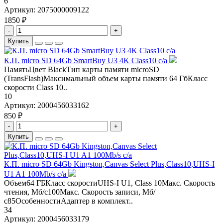
6
Артикул:
2075000009122
1850 ₽
-
+
Купить
К.П. micro SD 64Gb SmartBuy U3 4K Class10 с/а
ПамятьЦвет BlackТип карты памяти microSD
(TransFlash)Максимальный объем карты памяти 64 ГбКласс
скорости Class 10..
10
Артикул:
2000456033162
850 ₽
-
+
Купить
К.П. micro SD 64Gb Kingston,Canvas Select Plus,Class10,UHS-I
U1 A1 100Mb/s с/а
Объем64 ГБКласс скоростиUHS-I U1, Class 10Макс. Скорость
чтения, Мб/с100Макс. Скорость записи, Мб/
с85ОсобенностиАдаптер в комплект..
34
Артикул:
2000456033179