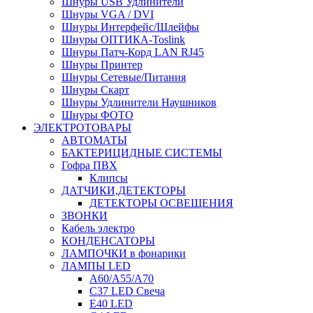
Шнуры USB Удлинители
Шнуры VGA / DVI
Шнуры Интерфейс/Шлейфы
Шнуры ОПТИКА-Toslink
Шнуры Патч-Корд LAN RJ45
Шнуры Принтер
Шнуры Сетевые/Питания
Шнуры Скарт
Шнуры Удлинители Наушников
Шнуры ФОТО
ЭЛЕКТРОТОВАРЫ
АВТОМАТЫ
БАКТЕРИЦИДНЫЕ СИСТЕМЫ
Гофра ПВХ
Клипсы
ДАТЧИКИ,ДЕТЕКТОРЫ
ДЕТЕКТОРЫ ОСВЕЩЕНИЯ
ЗВОНКИ
Кабель электро
КОНДЕНСАТОРЫ
ЛАМПОЧКИ в фонарики
ЛАМПЫ LED
A60/A55/A70
C37 LED Свеча
E40 LED