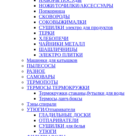
НАБОРЫ ПОСУДЫ
НОЖИ/ТОЧИЛКИ/АКСЕССУАРЫ
Попкорница
СКОВОРОДЫ
СОКОВЫЖИМАЛКИ
СУШИЛКИ электро для продуктов
ТЕРКИ
ХЛЕБОПЕЧИ
ЧАЙНИКИ МЕТАЛЛ
ШАШЛИЧНИЦЫ
ЭЛЕКТРО ПЛИТКИ
Машинки для катышков
ПЫЛЕСОСЫ
РАЗНОЕ
САМОВАРЫ
ТЕРМОПОТЫ
ТЕРМОСЫ,ТЕРМОКРУЖКИ
Термокружки,стаканы,бутылки для воды
Термосы,ланч-боксы
Тэны,спирали
УТЮГИ/Отпариватели
ГЛАДИЛЬНЫЕ ДОСКИ
ОТПАРИВАТЕЛИ
СУШИЛКИ для белья
УТЮГИ