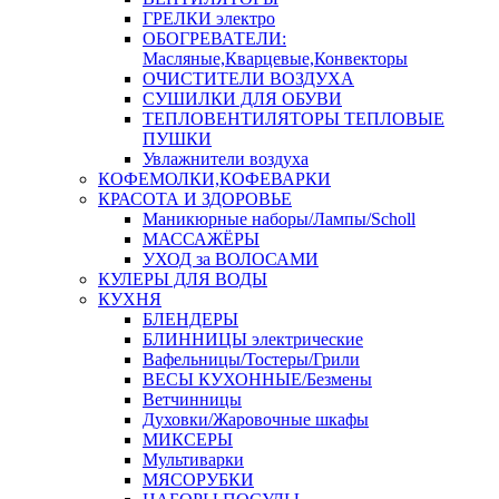
ГРЕЛКИ электро
ОБОГРЕВАТЕЛИ:
Масляные,Кварцевые,Конвекторы
ОЧИСТИТЕЛИ ВОЗДУХА
СУШИЛКИ ДЛЯ ОБУВИ
ТЕПЛОВЕНТИЛЯТОРЫ ТЕПЛОВЫЕ
ПУШКИ
Увлажнители воздуха
КОФЕМОЛКИ,КОФЕВАРКИ
КРАСОТА И ЗДОРОВЬЕ
Маникюрные наборы/Лампы/Scholl
МАССАЖЁРЫ
УХОД за ВОЛОСАМИ
КУЛЕРЫ ДЛЯ ВОДЫ
КУХНЯ
БЛЕНДЕРЫ
БЛИННИЦЫ электрические
Вафельницы/Тостеры/Грили
ВЕСЫ КУХОННЫЕ/Безмены
Ветчинницы
Духовки/Жаровочные шкафы
МИКСЕРЫ
Мультиварки
МЯСОРУБКИ