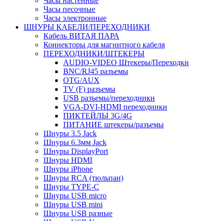
Часы настенные
Часы песочные
Часы электронные
ШНУРЫ КАБЕЛИ/ПЕРЕХОДНИКИ
Кабель ВИТАЯ ПАРА
Коннекторы для магнитного кабеля
ПЕРЕХОДНИКИ/ШТЕКЕРЫ
AUDIO-VIDEO Штекеры/Переходки
BNC/RJ45 разъемы
OTG/AUX
TV (F) разъемы
USB разъемы/переходники
VGA-DVI-HDMI переходники
ПИКТЕЙЛЫ 3G/4G
ПИТАНИЕ штекеры/разъемы
Шнуры 3.5 Jack
Шнуры 6.3мм Jack
Шнуры DisplayPort
Шнуры HDMI
Шнуры iPhone
Шнуры RCA (тюльпан)
Шнуры TYPE-C
Шнуры USB micro
Шнуры USB mini
Шнуры USB разные