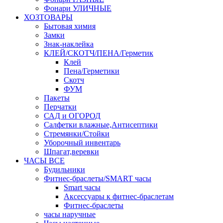
Фонари УЛИЧНЫЕ
ХОЗТОВАРЫ
Бытовая химия
Замки
Знак-наклейка
КЛЕЙ/СКОТЧ/ПЕНА/Герметик
Клей
Пена/Герметики
Скотч
ФУМ
Пакеты
Перчатки
САД и ОГОРОД
Салфетки влажные,Антисептики
Стремянки/Стойки
Уборочный инвентарь
Шпагат,веревки
ЧАСЫ ВСЕ
Будильники
Фитнес-браслеты/SMART часы
Smart часы
Аксессуары к фитнес-браслетам
Фитнес-браслеты
часы наручные