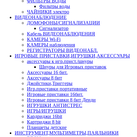
ФИЛЬТРЫ ВОДЫ
Фильтры воды
ЧАЙНИКИ электро
ВИДЕОНАБЛЮДЕНИЕ
ДОМОФОНЫ/СИГНАЛИЗАЦИИ
Сигнализатор
Кабель ВИДЕОНАБЛЮДЕНИЯ
КАМЕРЫ Wi-Fi
КАМЕРЫ наблюдения
РЕГИСТРАТОРЫ ВИДЕОНАБЛ.
ИГРОВЫЕ ПРИСТАВКИ,ИГРУШКИ,АКСЕССУАРЫ
аксесcуары к игр.прист./шнуры
Шнуры для Игровых приставок
Аксессуары 16 бит.
Аксесуары 8 бит
Джойстики,Триггеры
Игр.приставки портативные
Игровые приставки 16бит.
Игровые приставки 8 бит Денди
ИГРУШКИ АНТИСТРЕС
ИГРЫ/ИГРУШКИ
Кардриджи 16bit
Картриджи 8 bit
Планшеты детские
ИНСТРУМЕНТ,МУЛЬТИМЕТРЫ,ПАЯЛЬНИКИ