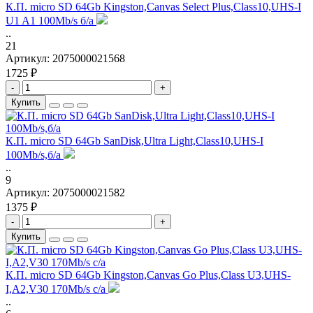
К.П. micro SD 64Gb Kingston,Canvas Select Plus,Class10,UHS-I
U1 A1 100Mb/s б/а
..
21
Артикул:
2075000021568
1725 ₽
-
+
Купить
К.П. micro SD 64Gb SanDisk,Ultra Light,Class10,UHS-I
100Mb/s,б/а
..
9
Артикул:
2075000021582
1375 ₽
-
+
Купить
К.П. micro SD 64Gb Kingston,Canvas Go Plus,Class U3,UHS-
I,A2,V30 170Mb/s с/а
..