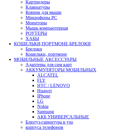
Картридеры
Клавиатуры
Коврик для мыши
Микрофоны PC
Мониторы
Мышь компьютерная
РОУТЕРЫ
ХАБЫ
КОШЕЛЬКИ,ПОРТМОНЕ,БРЕЛОКИ
Брелоки
Кошельки, портмоне
МОБИЛЬНЫЕ АКСЕССУАРЫ
Адаптеры для сим карт
АККУМУЛЯТОРЫ МОБИЛЬНЫХ
ALCATEL
FLY
HTC / LENOVO
Huawei
IPhone
LG
Nokia
Samsung
АКБ УНИВЕРСАЛЬНЫЕ
Блютуз-гарнитура в ухо
корпуса телефонов