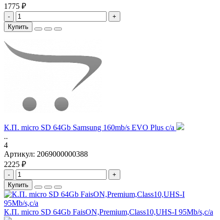
1775 ₽
-
+
Купить
К.П. micro SD 64Gb Samsung 160mb/s EVO Plus с/а
..
4
Артикул:
2069000000388
2225 ₽
-
+
Купить
К.П. micro SD 64Gb FaisON,Premium,Class10,UHS-I 95Mb/s,c/а