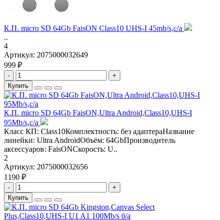
К.П. micro SD 64Gb FaisON Class10 UHS-I 45mb/s,c/а
..
4
Артикул:
2075000032649
999 ₽
-
+
Купить
К.П. micro SD 64Gb FaisON,Ultra Android,Class10,UHS-I
95Mb/s,c/а
Класс КП: Class10Комплектность: без адаптераНазвание
линейки: Ultra AndroidОбъём: 64GbПроизводитель
аксессуаров: FaisONСкорость: U..
2
Артикул:
2075000032656
1190 ₽
-
+
Купить