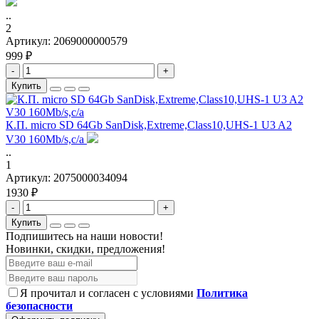
..
2
Артикул:
2069000000579
999 ₽
-
+
Купить
К.П. micro SD 64Gb SanDisk,Extreme,Class10,UHS-1 U3 A2
V30 160Mb/s,с/а
..
1
Артикул:
2075000034094
1930 ₽
-
+
Купить
Подпишитесь на наши новости!
Новинки, скидки, предложения!
Я прочитал и согласен с условиями
Политика
безопасности