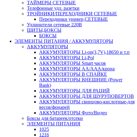
ТАЙМЕРЫ СЕТЕВЫЕ
Телефонные удл. разетки
ТРОЙНИКИ/ПЕРЕХОДНИКИ СЕТЕВЫЕ
Переходники универ,СЕТЕВЫЕ
Удлинители сетевые 220В
ЩИТЫ,БОКСЫ
БОКСЫ
ЭЛЕМЕНТЫ ПИТАНИЯ / АККУМУЛЯТОРЫ
АККУМУЛЯТОРЫ
АККУМУЛЯТОРЫ Li-on(3,7V),18650 и т.п
АККУМУЛЯТОРЫ Li-Pol
АККУМУЛЯТОРЫ Smart часов
АККУМУЛЯТОРЫ АА/ААА/крона
АККУМУЛЯТОРЫ В СПАЙКЕ
АККУМУЛЯТОРЫ ВНЕШНИЕ (Power
Bank)
АККУМУЛЯТОРЫ ДЛЯ РАЦИЙ
АККУМУЛЯТОРЫ ДЛЯ ШУРУПОВЕРТОВ
АККУМУЛЯТОРЫ свинцово-кислотные-для
весов/фонарей
АККУМУЛЯТОРЫ Фото/Видео
Боксы для батареек/отсеки
ЭЛЕМЕНТЫ ПИТАНИЯ
1025
1216