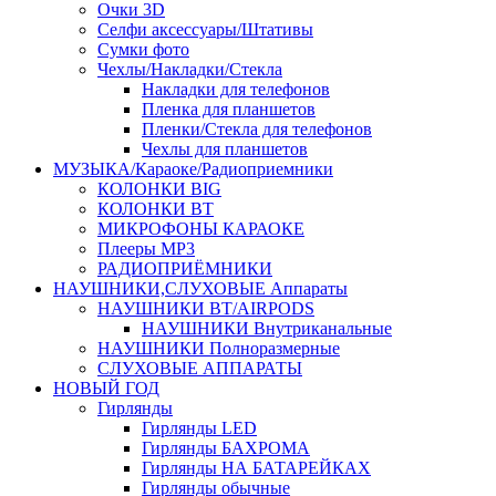
Очки 3D
Селфи аксессуары/Штативы
Сумки фото
Чехлы/Накладки/Стекла
Накладки для телефонов
Пленка для планшетов
Пленки/Стекла для телефонов
Чехлы для планшетов
МУЗЫКА/Караоке/Радиоприемники
КОЛОНКИ BIG
КОЛОНКИ BT
МИКРОФОНЫ КАРАОКЕ
Плееры MP3
РАДИОПРИЁМНИКИ
НАУШНИКИ,СЛУХОВЫЕ Аппараты
НАУШНИКИ BT/AIRPODS
НАУШНИКИ Внутриканальные
НАУШНИКИ Полноразмерные
СЛУХОВЫЕ АППАРАТЫ
НОВЫЙ ГОД
Гирлянды
Гирлянды LED
Гирлянды БАХРОМА
Гирлянды НА БАТАРЕЙКАХ
Гирлянды обычные