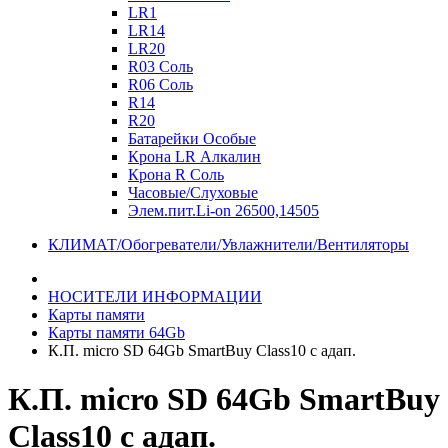
LR1
LR14
LR20
R03 Соль
R06 Соль
R14
R20
Батарейки Особые
Крона LR Алкалин
Крона R Соль
Часовые/Слуховые
Элем.пит.Li-on 26500,14505
КЛИМАТ/Обогреватели/Увлажнители/Вентиляторы
НОСИТЕЛИ ИНФОРМАЦИИ
Карты памяти
Карты памяти 64Gb
К.П. micro SD 64Gb SmartBuy Class10 с адап.
К.П. micro SD 64Gb SmartBuy
Class10 с адап.