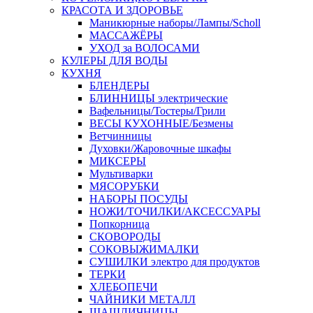
КРАСОТА И ЗДОРОВЬЕ
Маникюрные наборы/Лампы/Scholl
МАССАЖЁРЫ
УХОД за ВОЛОСАМИ
КУЛЕРЫ ДЛЯ ВОДЫ
КУХНЯ
БЛЕНДЕРЫ
БЛИННИЦЫ электрические
Вафельницы/Тостеры/Грили
ВЕСЫ КУХОННЫЕ/Безмены
Ветчинницы
Духовки/Жаровочные шкафы
МИКСЕРЫ
Мультиварки
МЯСОРУБКИ
НАБОРЫ ПОСУДЫ
НОЖИ/ТОЧИЛКИ/АКСЕССУАРЫ
Попкорница
СКОВОРОДЫ
СОКОВЫЖИМАЛКИ
СУШИЛКИ электро для продуктов
ТЕРКИ
ХЛЕБОПЕЧИ
ЧАЙНИКИ МЕТАЛЛ
ШАШЛИЧНИЦЫ