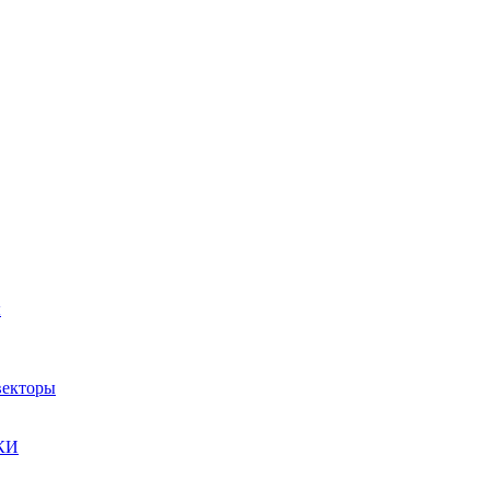
ы
екторы
КИ