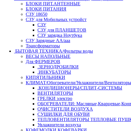
БЛОКИ ПИТ.АНТЕННЫЕ
БЛОКИ ПИТАНИЯ
СЗУ 18650
СЗУ для Мобильных устройст
СЗУ
СЗУ для ПЛАНШЕТОВ
СЗУ зарядка Ноутбука
СЗУ Зарядные АА/ааа
Трансформаторы
БЫТОВАЯ ТЕХНИКА/Фильтры воды
ВЕСЫ НАПОЛЬНЫЕ
Для ФЕРМЕРОВ
.ЗЕРНОДРОБИЛКИ
.ИНКУБАТОРЫ
КИПЯТИЛЬНИКИ
КЛИМАТ/Обогреватели/Увлажнители/Вентилятор
.КОНДИЦИОНЕРЫ/СПЛИТ-СИСТЕМЫ
ВЕНТИЛЯТОРЫ
ГРЕЛКИ электро
ОБОГРЕВАТЕЛИ: Масляные,Кварцевые,Конв
ОЧИСТИТЕЛИ ВОЗДУХА
СУШИЛКИ ДЛЯ ОБУВИ
ТЕПЛОВЕНТИЛЯТОРЫ ТЕПЛОВЫЕ ПУШ
Увлажнители воздуха
КОФЕМОЛКИ,КОФЕВАРКИ