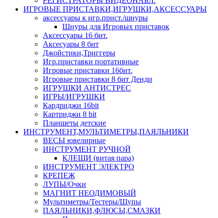
РЕГИСТРАТОРЫ ВИДЕОНАБЛ.
ИГРОВЫЕ ПРИСТАВКИ,ИГРУШКИ,АКСЕССУАРЫ
аксесcуары к игр.прист./шнуры
Шнуры для Игровых приставок
Аксессуары 16 бит.
Аксесуары 8 бит
Джойстики,Триггеры
Игр.приставки портативные
Игровые приставки 16бит.
Игровые приставки 8 бит Денди
ИГРУШКИ АНТИСТРЕС
ИГРЫ/ИГРУШКИ
Кардриджи 16bit
Картриджи 8 bit
Планшеты детские
ИНСТРУМЕНТ,МУЛЬТИМЕТРЫ,ПАЯЛЬНИКИ
ВЕСЫ ювелирные
ИНСТРУМЕНТ РУЧНОЙ
КЛЕЩИ (витая пара)
ИНСТРУМЕНТ ЭЛЕКТРО
КРЕПЕЖ
ЛУПЫ/Очки
МАГНИТ НЕОДИМОВЫЙ
Мультиметры/Тестеры/Щупы
ПАЯЛЬНИКИ,ФЛЮСЫ,СМАЗКИ