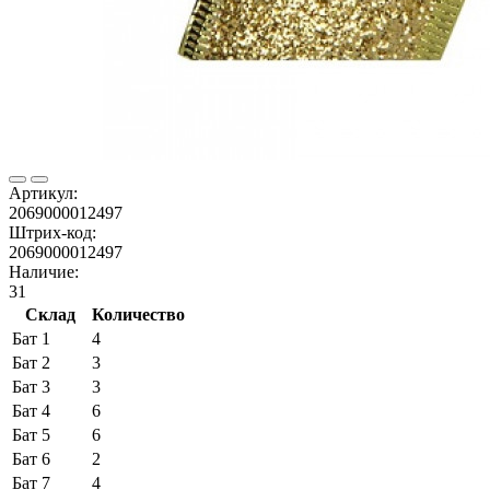
Артикул:
2069000012497
Штрих-код:
2069000012497
Наличие:
31
Склад
Количество
Бат 1
4
Бат 2
3
Бат 3
3
Бат 4
6
Бат 5
6
Бат 6
2
Бат 7
4