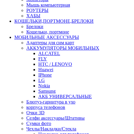
Мышь компьютерная
РОУТЕРЫ
ХАБЫ
КОШЕЛЬКИ,ПОРТМОНЕ,БРЕЛОКИ
Брелоки
Кошельки, портмоне
МОБИЛЬНЫЕ АКСЕССУАРЫ
Адаптеры для сим карт
АККУМУЛЯТОРЫ МОБИЛЬНЫХ
ALCATEL
FLY
HTC / LENOVO
Huawei
IPhone
LG
Nokia
Samsung
АКБ УНИВЕРСАЛЬНЫЕ
Блютуз-гарнитура в ухо
корпуса телефонов
Очки 3D
Селфи аксессуары/Штативы
Сумки фото
Чехлы/Накладки/Стекла