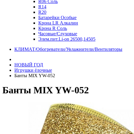
R06 Соль
R14
R20
Батарейки Особые
Крона LR Алкалин
Крона R Соль
Часовые/Слуховые
Элем.пит.Li-on 26500,14505
КЛИМАТ/Обогреватели/Увлажнители/Вентиляторы
НОВЫЙ ГОД
Игрушки ёлочные
Банты MIX YW-052
Банты MIX YW-052