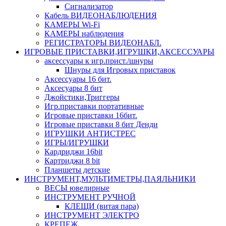
Сигнализатор
Кабель ВИДЕОНАБЛЮДЕНИЯ
КАМЕРЫ Wi-Fi
КАМЕРЫ наблюдения
РЕГИСТРАТОРЫ ВИДЕОНАБЛ.
ИГРОВЫЕ ПРИСТАВКИ,ИГРУШКИ,АКСЕССУАРЫ
аксесcуары к игр.прист./шнуры
Шнуры для Игровых приставок
Аксессуары 16 бит.
Аксесуары 8 бит
Джойстики,Триггеры
Игр.приставки портативные
Игровые приставки 16бит.
Игровые приставки 8 бит Денди
ИГРУШКИ АНТИСТРЕС
ИГРЫ/ИГРУШКИ
Кардриджи 16bit
Картриджи 8 bit
Планшеты детские
ИНСТРУМЕНТ,МУЛЬТИМЕТРЫ,ПАЯЛЬНИКИ
ВЕСЫ ювелирные
ИНСТРУМЕНТ РУЧНОЙ
КЛЕЩИ (витая пара)
ИНСТРУМЕНТ ЭЛЕКТРО
КРЕПЕЖ