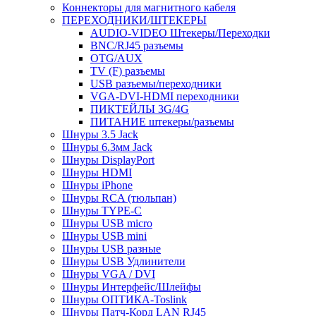
Коннекторы для магнитного кабеля
ПЕРЕХОДНИКИ/ШТЕКЕРЫ
AUDIO-VIDEO Штекеры/Переходки
BNC/RJ45 разъемы
OTG/AUX
TV (F) разъемы
USB разъемы/переходники
VGA-DVI-HDMI переходники
ПИКТЕЙЛЫ 3G/4G
ПИТАНИЕ штекеры/разъемы
Шнуры 3.5 Jack
Шнуры 6.3мм Jack
Шнуры DisplayPort
Шнуры HDMI
Шнуры iPhone
Шнуры RCA (тюльпан)
Шнуры TYPE-C
Шнуры USB micro
Шнуры USB mini
Шнуры USB разные
Шнуры USB Удлинители
Шнуры VGA / DVI
Шнуры Интерфейс/Шлейфы
Шнуры ОПТИКА-Toslink
Шнуры Патч-Корд LAN RJ45