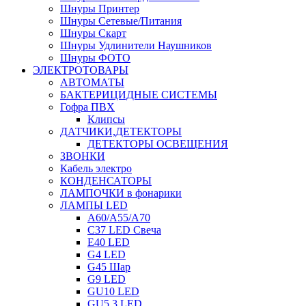
Шнуры Принтер
Шнуры Сетевые/Питания
Шнуры Скарт
Шнуры Удлинители Наушников
Шнуры ФОТО
ЭЛЕКТРОТОВАРЫ
АВТОМАТЫ
БАКТЕРИЦИДНЫЕ СИСТЕМЫ
Гофра ПВХ
Клипсы
ДАТЧИКИ,ДЕТЕКТОРЫ
ДЕТЕКТОРЫ ОСВЕЩЕНИЯ
ЗВОНКИ
Кабель электро
КОНДЕНСАТОРЫ
ЛАМПОЧКИ в фонарики
ЛАМПЫ LED
A60/A55/A70
C37 LED Свеча
E40 LED
G4 LED
G45 Шар
G9 LED
GU10 LED
GU5.3 LED