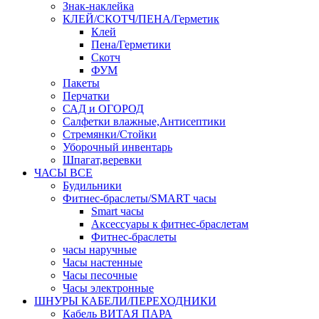
Знак-наклейка
КЛЕЙ/СКОТЧ/ПЕНА/Герметик
Клей
Пена/Герметики
Скотч
ФУМ
Пакеты
Перчатки
САД и ОГОРОД
Салфетки влажные,Антисептики
Стремянки/Стойки
Уборочный инвентарь
Шпагат,веревки
ЧАСЫ ВСЕ
Будильники
Фитнес-браслеты/SMART часы
Smart часы
Аксессуары к фитнес-браслетам
Фитнес-браслеты
часы наручные
Часы настенные
Часы песочные
Часы электронные
ШНУРЫ КАБЕЛИ/ПЕРЕХОДНИКИ
Кабель ВИТАЯ ПАРА