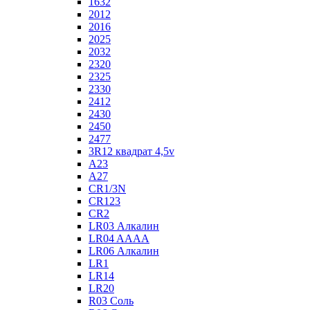
1632
2012
2016
2025
2032
2320
2325
2330
2412
2430
2450
2477
3R12 квадрат 4,5v
A23
A27
CR1/3N
CR123
CR2
LR03 Алкалин
LR04 AAAA
LR06 Алкалин
LR1
LR14
LR20
R03 Соль