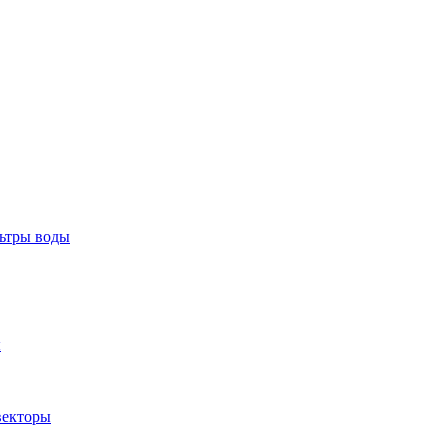
тры воды
ы
екторы