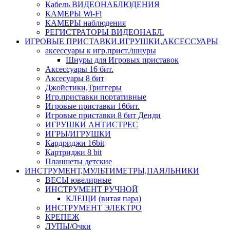
Кабель ВИДЕОНАБЛЮДЕНИЯ
КАМЕРЫ Wi-Fi
КАМЕРЫ наблюдения
РЕГИСТРАТОРЫ ВИДЕОНАБЛ.
ИГРОВЫЕ ПРИСТАВКИ,ИГРУШКИ,АКСЕССУАРЫ
аксесcуары к игр.прист./шнуры
Шнуры для Игровых приставок
Аксессуары 16 бит.
Аксесуары 8 бит
Джойстики,Триггеры
Игр.приставки портативные
Игровые приставки 16бит.
Игровые приставки 8 бит Денди
ИГРУШКИ АНТИСТРЕС
ИГРЫ/ИГРУШКИ
Кардриджи 16bit
Картриджи 8 bit
Планшеты детские
ИНСТРУМЕНТ,МУЛЬТИМЕТРЫ,ПАЯЛЬНИКИ
ВЕСЫ ювелирные
ИНСТРУМЕНТ РУЧНОЙ
КЛЕЩИ (витая пара)
ИНСТРУМЕНТ ЭЛЕКТРО
КРЕПЕЖ
ЛУПЫ/Очки