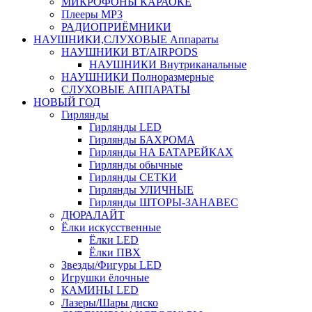
МИКРОФОНЫ КАРАОКЕ
Плееры MP3
РАДИОПРИЁМНИКИ
НАУШНИКИ,СЛУХОВЫЕ Аппараты
НАУШНИКИ BT/AIRPODS
НАУШНИКИ Внутриканальные
НАУШНИКИ Полноразмерные
СЛУХОВЫЕ АППАРАТЫ
НОВЫЙ ГОД
Гирлянды
Гирлянды LED
Гирлянды БАХРОМА
Гирлянды НА БАТАРЕЙКАХ
Гирлянды обычные
Гирлянды СЕТКИ
Гирлянды УЛИЧНЫЕ
Гирлянды ШТОРЫ-ЗАНАВЕС
ДЮРАЛАЙТ
Ёлки искусственные
Ёлки LED
Ёлки ПВХ
Звезды/Фигуры LED
Игрушки ёлочные
КАМИНЫ LED
Лазеры/Шары диско