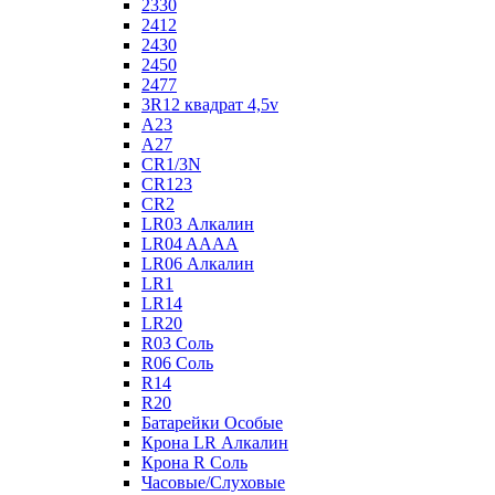
2330
2412
2430
2450
2477
3R12 квадрат 4,5v
A23
A27
CR1/3N
CR123
CR2
LR03 Алкалин
LR04 AAAA
LR06 Алкалин
LR1
LR14
LR20
R03 Соль
R06 Соль
R14
R20
Батарейки Особые
Крона LR Алкалин
Крона R Соль
Часовые/Слуховые