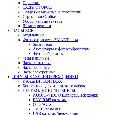
Перчатки
САД и ОГОРОД
Салфетки влажные,Антисептики
Стремянки/Стойки
Уборочный инвентарь
Шпагат,веревки
ЧАСЫ ВСЕ
Будильники
Фитнес-браслеты/SMART часы
Smart часы
Аксессуары к фитнес-браслетам
Фитнес-браслеты
часы наручные
Часы настенные
Часы песочные
Часы электронные
ШНУРЫ КАБЕЛИ/ПЕРЕХОДНИКИ
Кабель ВИТАЯ ПАРА
Коннекторы для магнитного кабеля
ПЕРЕХОДНИКИ/ШТЕКЕРЫ
AUDIO-VIDEO Штекеры/Переходки
BNC/RJ45 разъемы
OTG/AUX
TV (F) разъемы
USB разъемы/переходники