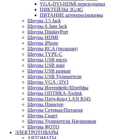
VGA-DVI-HDMI переходники
ПИКТЕЙЛЫ 3G/4G
ПИТАНИЕ штекеры/разъемы
Шнуры 3.5 Jack
Шнуры 6.3мм Jack
Шнуры DisplayPort
Шнуры HDMI
Шнуры iPhone
Шнуры RCA (тюльпан)
Шнуры TYPE-C
Шнуры USB micro
Шнуры USB mini
Шнуры USB разные
Шнуры USB Удлинители
Шнуры VGA / DVI
Шнуры Интерфейс/Шлейфы
Шнуры ОПТИКА-Toslink
Шнуры Патч-Корд LAN RJ45
Шнуры Принтер
Шнуры Сетевые/Питания
Шнуры Скарт
Шнуры Удлинители Наушников
Шнуры ФОТО
ЭЛЕКТРОТОВАРЫ
АВТОМАТЫ