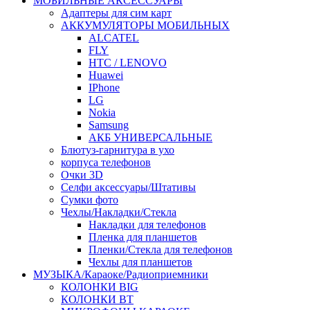
МОБИЛЬНЫЕ АКСЕССУАРЫ
Адаптеры для сим карт
АККУМУЛЯТОРЫ МОБИЛЬНЫХ
ALCATEL
FLY
HTC / LENOVO
Huawei
IPhone
LG
Nokia
Samsung
АКБ УНИВЕРСАЛЬНЫЕ
Блютуз-гарнитура в ухо
корпуса телефонов
Очки 3D
Селфи аксессуары/Штативы
Сумки фото
Чехлы/Накладки/Стекла
Накладки для телефонов
Пленка для планшетов
Пленки/Стекла для телефонов
Чехлы для планшетов
МУЗЫКА/Караоке/Радиоприемники
КОЛОНКИ BIG
КОЛОНКИ BT