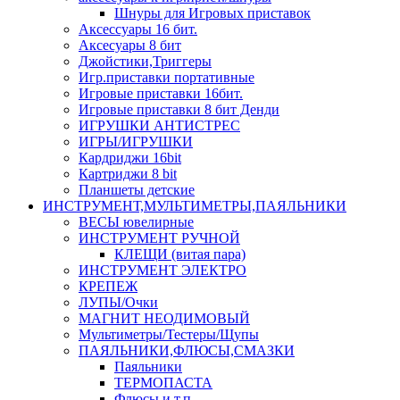
Шнуры для Игровых приставок
Аксессуары 16 бит.
Аксесуары 8 бит
Джойстики,Триггеры
Игр.приставки портативные
Игровые приставки 16бит.
Игровые приставки 8 бит Денди
ИГРУШКИ АНТИСТРЕС
ИГРЫ/ИГРУШКИ
Кардриджи 16bit
Картриджи 8 bit
Планшеты детские
ИНСТРУМЕНТ,МУЛЬТИМЕТРЫ,ПАЯЛЬНИКИ
ВЕСЫ ювелирные
ИНСТРУМЕНТ РУЧНОЙ
КЛЕЩИ (витая пара)
ИНСТРУМЕНТ ЭЛЕКТРО
КРЕПЕЖ
ЛУПЫ/Очки
МАГНИТ НЕОДИМОВЫЙ
Мультиметры/Тестеры/Щупы
ПАЯЛЬНИКИ,ФЛЮСЫ,СМАЗКИ
Паяльники
ТЕРМОПАСТА
Флюсы и т.п.