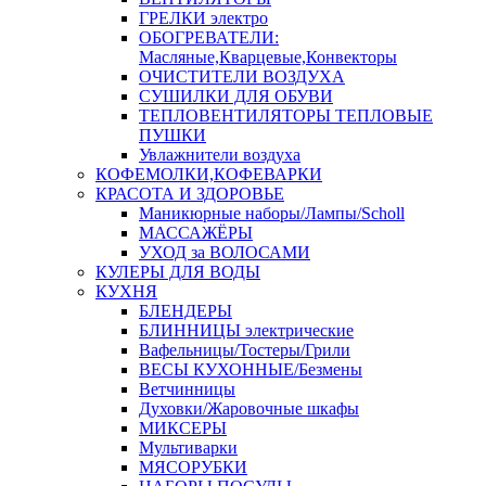
ГРЕЛКИ электро
ОБОГРЕВАТЕЛИ:
Масляные,Кварцевые,Конвекторы
ОЧИСТИТЕЛИ ВОЗДУХА
СУШИЛКИ ДЛЯ ОБУВИ
ТЕПЛОВЕНТИЛЯТОРЫ ТЕПЛОВЫЕ
ПУШКИ
Увлажнители воздуха
КОФЕМОЛКИ,КОФЕВАРКИ
КРАСОТА И ЗДОРОВЬЕ
Маникюрные наборы/Лампы/Scholl
МАССАЖЁРЫ
УХОД за ВОЛОСАМИ
КУЛЕРЫ ДЛЯ ВОДЫ
КУХНЯ
БЛЕНДЕРЫ
БЛИННИЦЫ электрические
Вафельницы/Тостеры/Грили
ВЕСЫ КУХОННЫЕ/Безмены
Ветчинницы
Духовки/Жаровочные шкафы
МИКСЕРЫ
Мультиварки
МЯСОРУБКИ