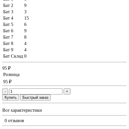
Бат 2
9
Бат 3
3
Бат 4
15
Бат 5
6
Бат 6
9
Бат 7
8
Бат 8
4
Бат 9
4
Бат Склад
0
95 ₽
Розница
95 ₽
-
+
Купить
Быстрый заказ
Все характеристики
0 отзывов