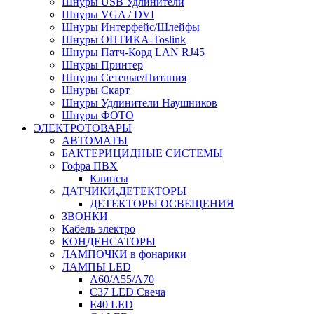
Шнуры USB Удлинители
Шнуры VGA / DVI
Шнуры Интерфейс/Шлейфы
Шнуры ОПТИКА-Toslink
Шнуры Патч-Корд LAN RJ45
Шнуры Принтер
Шнуры Сетевые/Питания
Шнуры Скарт
Шнуры Удлинители Наушников
Шнуры ФОТО
ЭЛЕКТРОТОВАРЫ
АВТОМАТЫ
БАКТЕРИЦИДНЫЕ СИСТЕМЫ
Гофра ПВХ
Клипсы
ДАТЧИКИ,ДЕТЕКТОРЫ
ДЕТЕКТОРЫ ОСВЕЩЕНИЯ
ЗВОНКИ
Кабель электро
КОНДЕНСАТОРЫ
ЛАМПОЧКИ в фонарики
ЛАМПЫ LED
A60/A55/A70
C37 LED Свеча
E40 LED