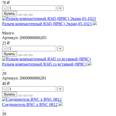
70 ₽
-
+
Купить
Разъем компьютерный RJ45 (8P8C) Экран,05-1023
..
Много
Артикул:
2069000006205
25 ₽
-
+
Купить
Разъем компьютерный RJ45 со вставкой (8P8C)
..
29
Артикул:
2069000006281
40 ₽
-
+
Купить
Соединитель BNC x BNC 0812
..
26