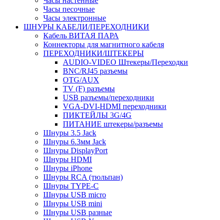
Часы настенные
Часы песочные
Часы электронные
ШНУРЫ КАБЕЛИ/ПЕРЕХОДНИКИ
Кабель ВИТАЯ ПАРА
Коннекторы для магнитного кабеля
ПЕРЕХОДНИКИ/ШТЕКЕРЫ
AUDIO-VIDEO Штекеры/Переходки
BNC/RJ45 разъемы
OTG/AUX
TV (F) разъемы
USB разъемы/переходники
VGA-DVI-HDMI переходники
ПИКТЕЙЛЫ 3G/4G
ПИТАНИЕ штекеры/разъемы
Шнуры 3.5 Jack
Шнуры 6.3мм Jack
Шнуры DisplayPort
Шнуры HDMI
Шнуры iPhone
Шнуры RCA (тюльпан)
Шнуры TYPE-C
Шнуры USB micro
Шнуры USB mini
Шнуры USB разные