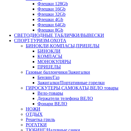
Флешки 128Gb
Флешки 16Gb
Флешки 32Gb
Флешки 4Gb
Флешки 64Gb
Флешки 8Gb
СВЕТОДИОДНЫЕ ТАБЛИЧКИ/ВЫВЕСКИ
СПОРТ,ТУРИЗМ,ОХОТА
БИНОКЛИ,КОМПАСЫ,ПРИЦЕЛЫ
БИНОКЛИ
КОМПАСЫ
МОНОКУЛЯРЫ
ПРИЦЕЛЫ
Газовые баллончики/Зажигалки
Бензин/Газ
Зажигалки/Портативные горелки
ГИРОСКУТЕРЫ,САМОКАТЫ,ВЕЛО товары
Вело-товары
Держатели телефона ВЕЛО
Фонари ВЕЛО
НОЖИ
ОТДЫХ
Решетка гриль
РОГАТКИ
ТЮБИНГ/Надувные санки