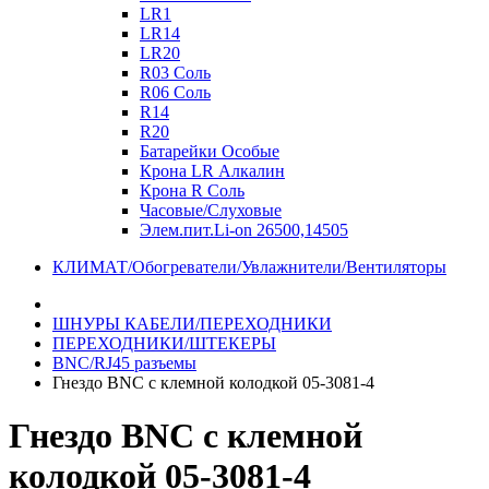
LR1
LR14
LR20
R03 Соль
R06 Соль
R14
R20
Батарейки Особые
Крона LR Алкалин
Крона R Соль
Часовые/Слуховые
Элем.пит.Li-on 26500,14505
КЛИМАТ/Обогреватели/Увлажнители/Вентиляторы
ШНУРЫ КАБЕЛИ/ПЕРЕХОДНИКИ
ПЕРЕХОДНИКИ/ШТЕКЕРЫ
BNC/RJ45 разъемы
Гнездо BNC с клемной колодкой 05-3081-4
Гнездо BNC с клемной
колодкой 05-3081-4