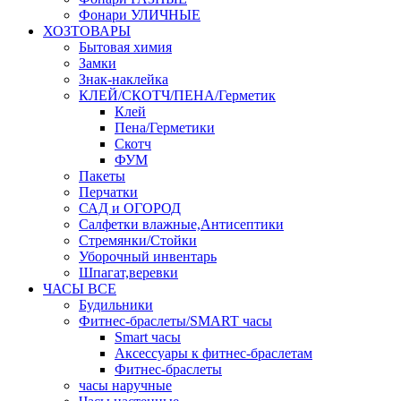
Фонари УЛИЧНЫЕ
ХОЗТОВАРЫ
Бытовая химия
Замки
Знак-наклейка
КЛЕЙ/СКОТЧ/ПЕНА/Герметик
Клей
Пена/Герметики
Скотч
ФУМ
Пакеты
Перчатки
САД и ОГОРОД
Салфетки влажные,Антисептики
Стремянки/Стойки
Уборочный инвентарь
Шпагат,веревки
ЧАСЫ ВСЕ
Будильники
Фитнес-браслеты/SMART часы
Smart часы
Аксессуары к фитнес-браслетам
Фитнес-браслеты
часы наручные