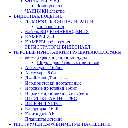
ФИЛЬТРЫ ВОДЫ
Фильтры воды
ЧАЙНИКИ электро
ВИДЕОНАБЛЮДЕНИЕ
ДОМОФОНЫ/СИГНАЛИЗАЦИИ
Сигнализатор
Кабель ВИДЕОНАБЛЮДЕНИЯ
КАМЕРЫ Wi-Fi
КАМЕРЫ наблюдения
РЕГИСТРАТОРЫ ВИДЕОНАБЛ.
ИГРОВЫЕ ПРИСТАВКИ,ИГРУШКИ,АКСЕССУАРЫ
аксесcуары к игр.прист./шнуры
Шнуры для Игровых приставок
Аксессуары 16 бит.
Аксесуары 8 бит
Джойстики,Триггеры
Игр.приставки портативные
Игровые приставки 16бит.
Игровые приставки 8 бит Денди
ИГРУШКИ АНТИСТРЕС
ИГРЫ/ИГРУШКИ
Кардриджи 16bit
Картриджи 8 bit
Планшеты детские
ИНСТРУМЕНТ,МУЛЬТИМЕТРЫ,ПАЯЛЬНИКИ