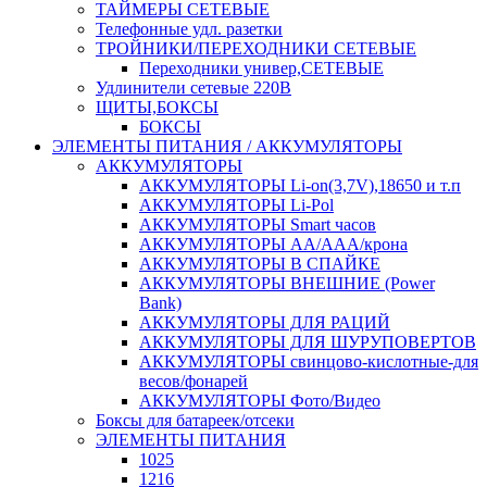
ТАЙМЕРЫ СЕТЕВЫЕ
Телефонные удл. разетки
ТРОЙНИКИ/ПЕРЕХОДНИКИ СЕТЕВЫЕ
Переходники универ,СЕТЕВЫЕ
Удлинители сетевые 220В
ЩИТЫ,БОКСЫ
БОКСЫ
ЭЛЕМЕНТЫ ПИТАНИЯ / АККУМУЛЯТОРЫ
АККУМУЛЯТОРЫ
АККУМУЛЯТОРЫ Li-on(3,7V),18650 и т.п
АККУМУЛЯТОРЫ Li-Pol
АККУМУЛЯТОРЫ Smart часов
АККУМУЛЯТОРЫ АА/ААА/крона
АККУМУЛЯТОРЫ В СПАЙКЕ
АККУМУЛЯТОРЫ ВНЕШНИЕ (Power
Bank)
АККУМУЛЯТОРЫ ДЛЯ РАЦИЙ
АККУМУЛЯТОРЫ ДЛЯ ШУРУПОВЕРТОВ
АККУМУЛЯТОРЫ свинцово-кислотные-для
весов/фонарей
АККУМУЛЯТОРЫ Фото/Видео
Боксы для батареек/отсеки
ЭЛЕМЕНТЫ ПИТАНИЯ
1025
1216