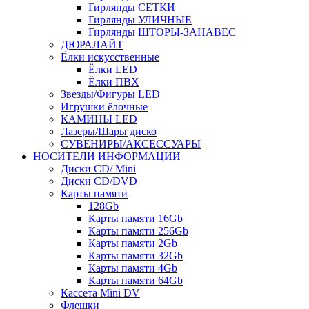
Гирлянды СЕТКИ
Гирлянды УЛИЧНЫЕ
Гирлянды ШТОРЫ-ЗАНАВЕС
ДЮРАЛАЙТ
Ёлки искусственные
Ёлки LED
Ёлки ПВХ
Звезды/Фигуры LED
Игрушки ёлочные
КАМИНЫ LED
Лазеры/Шары диско
СУВЕНИРЫ/АКСЕССУАРЫ
НОСИТЕЛИ ИНФОРМАЦИИ
Диски CD/ Mini
Диски CD/DVD
Карты памяти
128Gb
Карты памяти 16Gb
Карты памяти 256Gb
Карты памяти 2Gb
Карты памяти 32Gb
Карты памяти 4Gb
Карты памяти 64Gb
Кассета Mini DV
Флешки