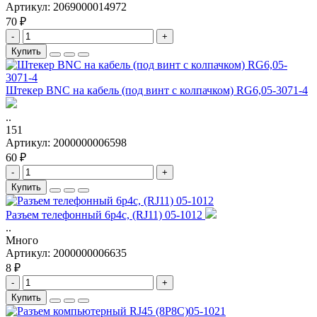
Артикул:
2069000014972
70 ₽
-
+
Купить
Штекер BNC на кабель (под винт с колпачком) RG6,05-3071-4
..
151
Артикул:
2000000006598
60 ₽
-
+
Купить
Разъем телефонный 6p4c, (RJ11) 05-1012
..
Много
Артикул:
2000000006635
8 ₽
-
+
Купить