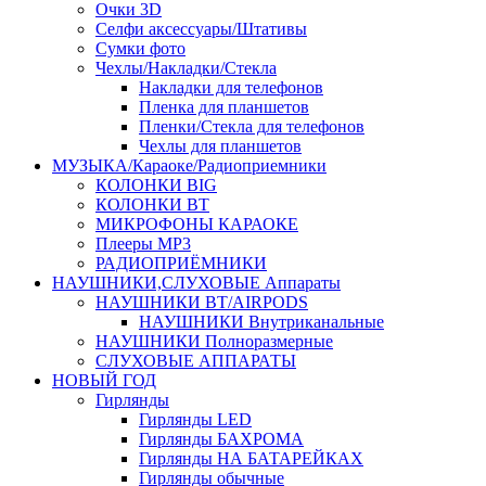
Очки 3D
Селфи аксессуары/Штативы
Сумки фото
Чехлы/Накладки/Стекла
Накладки для телефонов
Пленка для планшетов
Пленки/Стекла для телефонов
Чехлы для планшетов
МУЗЫКА/Караоке/Радиоприемники
КОЛОНКИ BIG
КОЛОНКИ BT
МИКРОФОНЫ КАРАОКЕ
Плееры MP3
РАДИОПРИЁМНИКИ
НАУШНИКИ,СЛУХОВЫЕ Аппараты
НАУШНИКИ BT/AIRPODS
НАУШНИКИ Внутриканальные
НАУШНИКИ Полноразмерные
СЛУХОВЫЕ АППАРАТЫ
НОВЫЙ ГОД
Гирлянды
Гирлянды LED
Гирлянды БАХРОМА
Гирлянды НА БАТАРЕЙКАХ
Гирлянды обычные