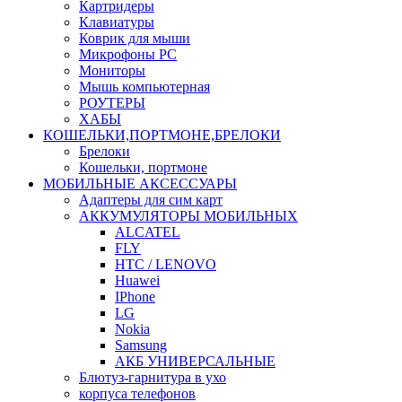
Картридеры
Клавиатуры
Коврик для мыши
Микрофоны PC
Мониторы
Мышь компьютерная
РОУТЕРЫ
ХАБЫ
КОШЕЛЬКИ,ПОРТМОНЕ,БРЕЛОКИ
Брелоки
Кошельки, портмоне
МОБИЛЬНЫЕ АКСЕССУАРЫ
Адаптеры для сим карт
АККУМУЛЯТОРЫ МОБИЛЬНЫХ
ALCATEL
FLY
HTC / LENOVO
Huawei
IPhone
LG
Nokia
Samsung
АКБ УНИВЕРСАЛЬНЫЕ
Блютуз-гарнитура в ухо
корпуса телефонов