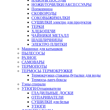
НАБОРЫ ПОСУДЫ
НОЖИ/ТОЧИЛКИ/АКСЕССУАРЫ
Попкорница
СКОВОРОДЫ
СОКОВЫЖИМАЛКИ
СУШИЛКИ электро для продуктов
ТЕРКИ
ХЛЕБОПЕЧИ
ЧАЙНИКИ МЕТАЛЛ
ШАШЛИЧНИЦЫ
ЭЛЕКТРО ПЛИТКИ
Машинки для катышков
ПЫЛЕСОСЫ
РАЗНОЕ
САМОВАРЫ
ТЕРМОПОТЫ
ТЕРМОСЫ,ТЕРМОКРУЖКИ
Термокружки,стаканы,бутылки для воды
Термосы,ланч-боксы
Тэны,спирали
УТЮГИ/Отпариватели
ГЛАДИЛЬНЫЕ ДОСКИ
ОТПАРИВАТЕЛИ
СУШИЛКИ для белья
УТЮГИ