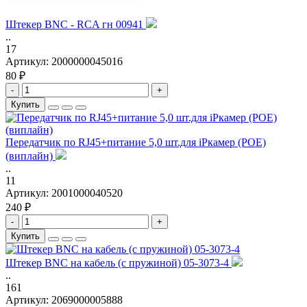
Штекер BNC - RCA гн 00941
..
17
Артикул:
2000000045016
80 ₽
-
+
Купить
Передатчик по RJ45+питание 5,0 шт.для iPкамер (POE)
(виплайн)
..
11
Артикул:
2001000040520
240 ₽
-
+
Купить
Штекер BNC на кабель (с пружиной) 05-3073-4
..
161
Артикул:
2069000005888