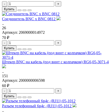
-
+
Купить
Соединитель BNC x BNC 0812
..
26
Артикул:
2069000014972
70 ₽
-
+
Купить
Штекер BNC на кабель (под винт с колпачком) RG6,05-3071-4
..
151
Артикул:
2000000006598
60 ₽
-
+
Купить
Разъем телефонный 6p4c, (RJ11) 05-1012
..