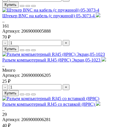
Купить
Штекер BNC на кабель (с пружиной) 05-3073-4
..
161
Артикул:
2069000005888
70 ₽
-
+
Купить
Разъем компьютерный RJ45 (8P8C) Экран,05-1023
..
Много
Артикул:
2069000006205
25 ₽
-
+
Купить
Разъем компьютерный RJ45 со вставкой (8P8C)
..
29
Артикул:
2069000006281
40 ₽