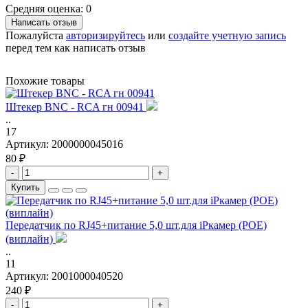
Средняя оценка: 0
Написать отзыв
Пожалуйста
авторизируйтесь
или
создайте учетную запись
перед тем как написать отзыв
Похожие товары
Штекер BNC - RCA гн 00941
..
17
Артикул:
2000000045016
80 ₽
-
+
Купить
Передатчик по RJ45+питание 5,0 шт.для iPкамер (POE)
(виплайн)
..
11
Артикул:
2001000040520
240 ₽
-
+