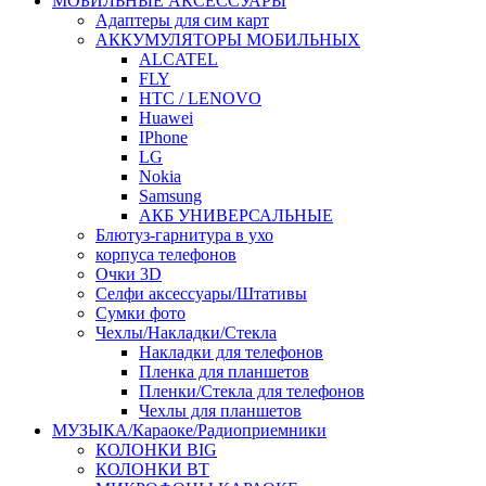
МОБИЛЬНЫЕ АКСЕССУАРЫ
Адаптеры для сим карт
АККУМУЛЯТОРЫ МОБИЛЬНЫХ
ALCATEL
FLY
HTC / LENOVO
Huawei
IPhone
LG
Nokia
Samsung
АКБ УНИВЕРСАЛЬНЫЕ
Блютуз-гарнитура в ухо
корпуса телефонов
Очки 3D
Селфи аксессуары/Штативы
Сумки фото
Чехлы/Накладки/Стекла
Накладки для телефонов
Пленка для планшетов
Пленки/Стекла для телефонов
Чехлы для планшетов
МУЗЫКА/Караоке/Радиоприемники
КОЛОНКИ BIG
КОЛОНКИ BT