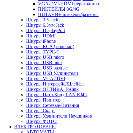
VGA-DVI-HDMI переходники
ПИКТЕЙЛЫ 3G/4G
ПИТАНИЕ штекеры/разъемы
Шнуры 3.5 Jack
Шнуры 6.3мм Jack
Шнуры DisplayPort
Шнуры HDMI
Шнуры iPhone
Шнуры RCA (тюльпан)
Шнуры TYPE-C
Шнуры USB micro
Шнуры USB mini
Шнуры USB разные
Шнуры USB Удлинители
Шнуры VGA / DVI
Шнуры Интерфейс/Шлейфы
Шнуры ОПТИКА-Toslink
Шнуры Патч-Корд LAN RJ45
Шнуры Принтер
Шнуры Сетевые/Питания
Шнуры Скарт
Шнуры Удлинители Наушников
Шнуры ФОТО
ЭЛЕКТРОТОВАРЫ
АВТОМАТЫ