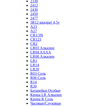
2330
2412
2430
2450
2477
3R12 квадрат 4,5v
A23
A27
CR1/3N
CR123
CR2
LR03 Алкалин
LR04 AAAA
LR06 Алкалин
LR1
LR14
LR20
R03 Соль
R06 Соль
R14
R20
Батарейки Особые
Крона LR Алкалин
Крона R Соль
Часовые/Слуховые