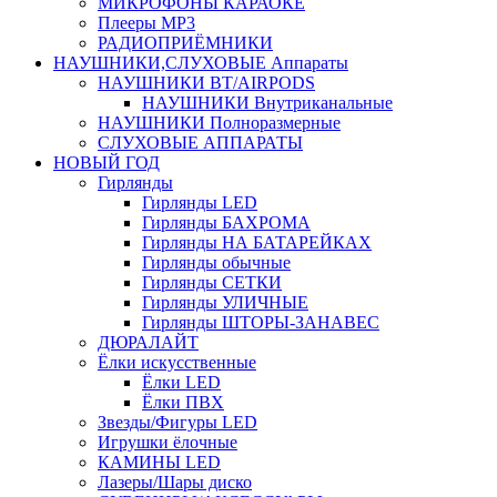
МИКРОФОНЫ КАРАОКЕ
Плееры MP3
РАДИОПРИЁМНИКИ
НАУШНИКИ,СЛУХОВЫЕ Аппараты
НАУШНИКИ BT/AIRPODS
НАУШНИКИ Внутриканальные
НАУШНИКИ Полноразмерные
СЛУХОВЫЕ АППАРАТЫ
НОВЫЙ ГОД
Гирлянды
Гирлянды LED
Гирлянды БАХРОМА
Гирлянды НА БАТАРЕЙКАХ
Гирлянды обычные
Гирлянды СЕТКИ
Гирлянды УЛИЧНЫЕ
Гирлянды ШТОРЫ-ЗАНАВЕС
ДЮРАЛАЙТ
Ёлки искусственные
Ёлки LED
Ёлки ПВХ
Звезды/Фигуры LED
Игрушки ёлочные
КАМИНЫ LED
Лазеры/Шары диско