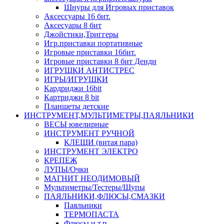
Шнуры для Игровых приставок
Аксессуары 16 бит.
Аксесуары 8 бит
Джойстики,Триггеры
Игр.приставки портативные
Игровые приставки 16бит.
Игровые приставки 8 бит Денди
ИГРУШКИ АНТИСТРЕС
ИГРЫ/ИГРУШКИ
Кардриджи 16bit
Картриджи 8 bit
Планшеты детские
ИНСТРУМЕНТ,МУЛЬТИМЕТРЫ,ПАЯЛЬНИКИ
ВЕСЫ ювелирные
ИНСТРУМЕНТ РУЧНОЙ
КЛЕЩИ (витая пара)
ИНСТРУМЕНТ ЭЛЕКТРО
КРЕПЕЖ
ЛУПЫ/Очки
МАГНИТ НЕОДИМОВЫЙ
Мультиметры/Тестеры/Щупы
ПАЯЛЬНИКИ,ФЛЮСЫ,СМАЗКИ
Паяльники
ТЕРМОПАСТА
Флюсы и т.п.