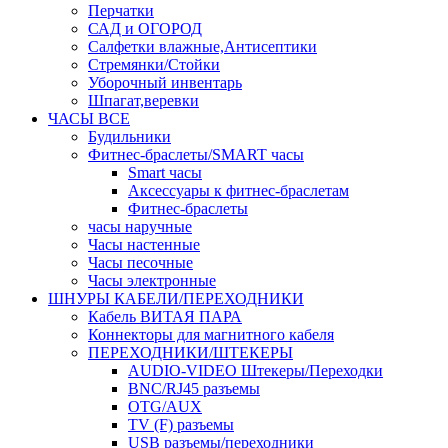
Перчатки
САД и ОГОРОД
Салфетки влажные,Антисептики
Стремянки/Стойки
Уборочный инвентарь
Шпагат,веревки
ЧАСЫ ВСЕ
Будильники
Фитнес-браслеты/SMART часы
Smart часы
Аксессуары к фитнес-браслетам
Фитнес-браслеты
часы наручные
Часы настенные
Часы песочные
Часы электронные
ШНУРЫ КАБЕЛИ/ПЕРЕХОДНИКИ
Кабель ВИТАЯ ПАРА
Коннекторы для магнитного кабеля
ПЕРЕХОДНИКИ/ШТЕКЕРЫ
AUDIO-VIDEO Штекеры/Переходки
BNC/RJ45 разъемы
OTG/AUX
TV (F) разъемы
USB разъемы/переходники