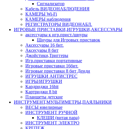
Сигнализатор
Кабель ВИДЕОНАБЛЮДЕНИЯ
КАМЕРЫ Wi-Fi
КАМЕРЫ наблюдения
РЕГИСТРАТОРЫ ВИДЕОНАБЛ.
ИГРОВЫЕ ПРИСТАВКИ,ИГРУШКИ,АКСЕССУАРЫ
аксесcуары к игр.прист./шнуры
Шнуры для Игровых приставок
Аксессуары 16 бит.
Аксесуары 8 бит
Джойстики,Триггеры
Игр.приставки портативные
Игровые приставки 16бит.
Игровые приставки 8 бит Денди
ИГРУШКИ АНТИСТРЕС
ИГРЫ/ИГРУШКИ
Кардриджи 16bit
Картриджи 8 bit
Планшеты детские
ИНСТРУМЕНТ,МУЛЬТИМЕТРЫ,ПАЯЛЬНИКИ
ВЕСЫ ювелирные
ИНСТРУМЕНТ РУЧНОЙ
КЛЕЩИ (витая пара)
ИНСТРУМЕНТ ЭЛЕКТРО
КРЕПЕЖ