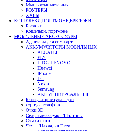
Мышь компьютерная
РОУТЕРЫ
ХАБЫ
КОШЕЛЬКИ,ПОРТМОНЕ,БРЕЛОКИ
Брелоки
Кошельки, портмоне
МОБИЛЬНЫЕ АКСЕССУАРЫ
Адаптеры для сим карт
АККУМУЛЯТОРЫ МОБИЛЬНЫХ
ALCATEL
FLY
HTC / LENOVO
Huawei
IPhone
LG
Nokia
Samsung
АКБ УНИВЕРСАЛЬНЫЕ
Блютуз-гарнитура в ухо
корпуса телефонов
Очки 3D
Селфи аксессуары/Штативы
Сумки фото
Чехлы/Накладки/Стекла