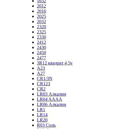
1632
2012
2016
2025
2032
2320
2325
2330
2412
2430
2450
2477
3R12 квадрат 4,5v
A23
A27
CR1/3N
CR123
CR2
LR03 Алкалин
LR04 AAAA
LR06 Алкалин
LR1
LR14
LR20
R03 Соль