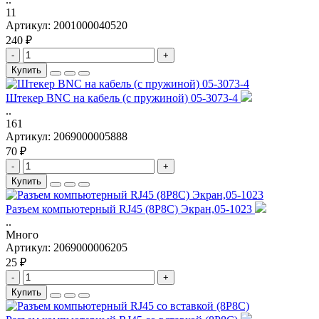
11
Артикул:
2001000040520
240 ₽
-
+
Купить
Штекер BNC на кабель (с пружиной) 05-3073-4
..
161
Артикул:
2069000005888
70 ₽
-
+
Купить
Разъем компьютерный RJ45 (8P8C) Экран,05-1023
..
Много
Артикул:
2069000006205
25 ₽
-
+
Купить