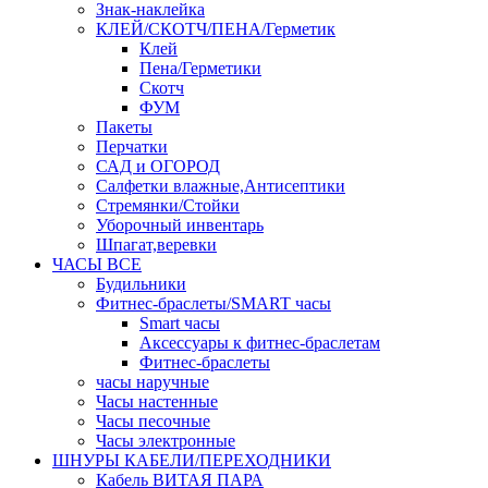
Знак-наклейка
КЛЕЙ/СКОТЧ/ПЕНА/Герметик
Клей
Пена/Герметики
Скотч
ФУМ
Пакеты
Перчатки
САД и ОГОРОД
Салфетки влажные,Антисептики
Стремянки/Стойки
Уборочный инвентарь
Шпагат,веревки
ЧАСЫ ВСЕ
Будильники
Фитнес-браслеты/SMART часы
Smart часы
Аксессуары к фитнес-браслетам
Фитнес-браслеты
часы наручные
Часы настенные
Часы песочные
Часы электронные
ШНУРЫ КАБЕЛИ/ПЕРЕХОДНИКИ
Кабель ВИТАЯ ПАРА