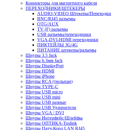
Коннекторы для магнитного кабеля
ПЕРЕХОДНИКИ/ШТЕКЕРЫ
AUDIO-VIDEO Штекеры/Переходки
BNC/RJ45 разъемы
OTG/AUX
TV (F) разъемы
USB разъемы/переходники
VGA-DVI-HDMI переходники
ПИКТЕЙЛЫ 3G/4G
ПИТАНИЕ штекеры/разъемы
Шнуры 3.5 Jack
Шнуры 6.3мм Jack
Шнуры DisplayPort
Шнуры HDMI
Шнуры iPhone
Шнуры RCA (тюльпан)
Шнуры TYPE-C
Шнуры USB micro
Шнуры USB mini
Шнуры USB разные
Шнуры USB Удлинители
Шнуры VGA / DVI
Шнуры Интерфейс/Шлейфы
Шнуры ОПТИКА-Toslink
Шнуры Патч-Корд LAN RJ45