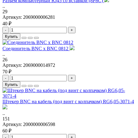
Разъем компьютерный RJ45 со вставкой (8P8C)
..
29
Артикул:
2069000006281
40 ₽
-
+
Купить
Соединитель BNC x BNC 0812
..
26
Артикул:
2069000014972
70 ₽
-
+
Купить
Штекер BNC на кабель (под винт с колпачком) RG6,05-3071-4
..
151
Артикул:
2000000006598
60 ₽
-
+