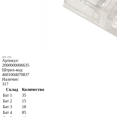
Артикул:
2000000006635
Штрих-код:
4601004070837
Наличие:
317
Склад
Количество
Бат 1
35
Бат 2
15
Бат 3
18
Бат 4
85