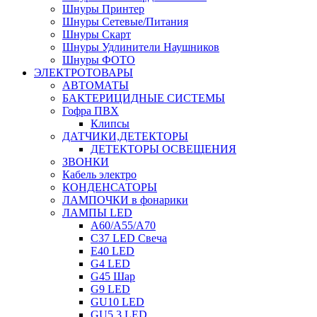
Шнуры Принтер
Шнуры Сетевые/Питания
Шнуры Скарт
Шнуры Удлинители Наушников
Шнуры ФОТО
ЭЛЕКТРОТОВАРЫ
АВТОМАТЫ
БАКТЕРИЦИДНЫЕ СИСТЕМЫ
Гофра ПВХ
Клипсы
ДАТЧИКИ,ДЕТЕКТОРЫ
ДЕТЕКТОРЫ ОСВЕЩЕНИЯ
ЗВОНКИ
Кабель электро
КОНДЕНСАТОРЫ
ЛАМПОЧКИ в фонарики
ЛАМПЫ LED
A60/A55/A70
C37 LED Свеча
E40 LED
G4 LED
G45 Шар
G9 LED
GU10 LED
GU5.3 LED