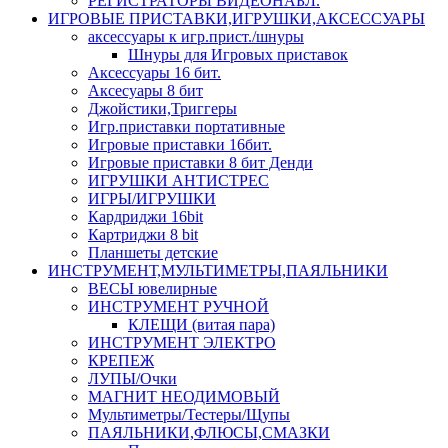
РЕГИСТРАТОРЫ ВИДЕОНАБЛ.
ИГРОВЫЕ ПРИСТАВКИ,ИГРУШКИ,АКСЕССУАРЫ
аксесcуары к игр.прист./шнуры
Шнуры для Игровых приставок
Аксессуары 16 бит.
Аксесуары 8 бит
Джойстики,Триггеры
Игр.приставки портативные
Игровые приставки 16бит.
Игровые приставки 8 бит Денди
ИГРУШКИ АНТИСТРЕС
ИГРЫ/ИГРУШКИ
Кардриджи 16bit
Картриджи 8 bit
Планшеты детские
ИНСТРУМЕНТ,МУЛЬТИМЕТРЫ,ПАЯЛЬНИКИ
ВЕСЫ ювелирные
ИНСТРУМЕНТ РУЧНОЙ
КЛЕЩИ (витая пара)
ИНСТРУМЕНТ ЭЛЕКТРО
КРЕПЕЖ
ЛУПЫ/Очки
МАГНИТ НЕОДИМОВЫЙ
Мультиметры/Тестеры/Щупы
ПАЯЛЬНИКИ,ФЛЮСЫ,СМАЗКИ