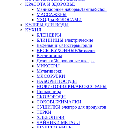
КРАСОТА И ЗДОРОВЬЕ
Маникюрные наборы/Лампы/Scholl
МАССАЖЁРЫ
УХОД за ВОЛОСАМИ
КУЛЕРЫ ДЛЯ ВОДЫ
КУХНЯ
БЛЕНДЕРЫ
БЛИННИЦЫ электрические
Вафельницы/Тостеры/Грили
ВЕСЫ КУХОННЫЕ/Безмены
Ветчинницы
Духовки/Жаровочные шкафы
МИКСЕРЫ
Мультиварки
МЯСОРУБКИ
НАБОРЫ ПОСУДЫ
НОЖИ/ТОЧИЛКИ/АКСЕССУАРЫ
Попкорница
СКОВОРОДЫ
СОКОВЫЖИМАЛКИ
СУШИЛКИ электро для продуктов
ТЕРКИ
ХЛЕБОПЕЧИ
ЧАЙНИКИ МЕТАЛЛ
ШАШЛИЧНИЦЫ