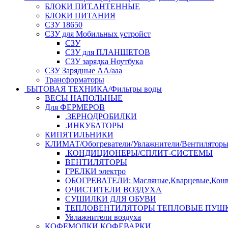
БЛОКИ ПИТ.АНТЕННЫЕ
БЛОКИ ПИТАНИЯ
СЗУ 18650
СЗУ для Мобильных устройст
СЗУ
СЗУ для ПЛАНШЕТОВ
СЗУ зарядка Ноутбука
СЗУ Зарядные АА/ааа
Трансформаторы
БЫТОВАЯ ТЕХНИКА/Фильтры воды
ВЕСЫ НАПОЛЬНЫЕ
Для ФЕРМЕРОВ
.ЗЕРНОДРОБИЛКИ
.ИНКУБАТОРЫ
КИПЯТИЛЬНИКИ
КЛИМАТ/Обогреватели/Увлажнители/Вентилятор
.КОНДИЦИОНЕРЫ/СПЛИТ-СИСТЕМЫ
ВЕНТИЛЯТОРЫ
ГРЕЛКИ электро
ОБОГРЕВАТЕЛИ: Масляные,Кварцевые,Конв
ОЧИСТИТЕЛИ ВОЗДУХА
СУШИЛКИ ДЛЯ ОБУВИ
ТЕПЛОВЕНТИЛЯТОРЫ ТЕПЛОВЫЕ ПУШ
Увлажнители воздуха
КОФЕМОЛКИ,КОФЕВАРКИ