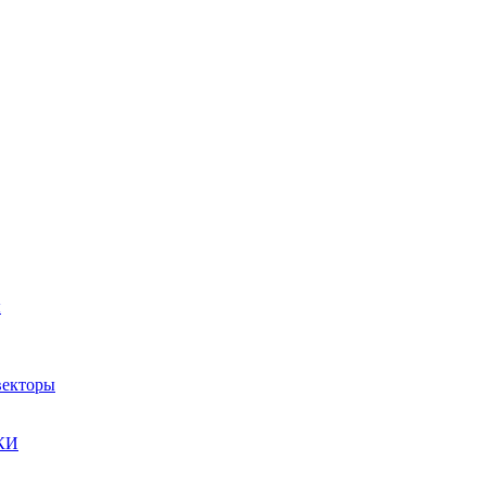
ы
екторы
КИ