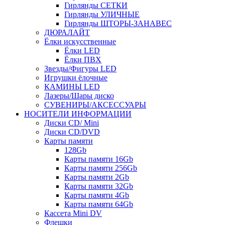
Гирлянды СЕТКИ
Гирлянды УЛИЧНЫЕ
Гирлянды ШТОРЫ-ЗАНАВЕС
ДЮРАЛАЙТ
Ёлки искусственные
Ёлки LED
Ёлки ПВХ
Звезды/Фигуры LED
Игрушки ёлочные
КАМИНЫ LED
Лазеры/Шары диско
СУВЕНИРЫ/АКСЕССУАРЫ
НОСИТЕЛИ ИНФОРМАЦИИ
Диски CD/ Mini
Диски CD/DVD
Карты памяти
128Gb
Карты памяти 16Gb
Карты памяти 256Gb
Карты памяти 2Gb
Карты памяти 32Gb
Карты памяти 4Gb
Карты памяти 64Gb
Кассета Mini DV
Флешки