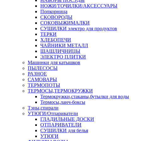
НАБОРЫ ПОСУДЫ
НОЖИ/ТОЧИЛКИ/АКСЕССУАРЫ
Попкорница
СКОВОРОДЫ
СОКОВЫЖИМАЛКИ
СУШИЛКИ электро для продуктов
ТЕРКИ
ХЛЕБОПЕЧИ
ЧАЙНИКИ МЕТАЛЛ
ШАШЛИЧНИЦЫ
ЭЛЕКТРО ПЛИТКИ
Машинки для катышков
ПЫЛЕСОСЫ
РАЗНОЕ
САМОВАРЫ
ТЕРМОПОТЫ
ТЕРМОСЫ,ТЕРМОКРУЖКИ
Термокружки,стаканы,бутылки для воды
Термосы,ланч-боксы
Тэны,спирали
УТЮГИ/Отпариватели
ГЛАДИЛЬНЫЕ ДОСКИ
ОТПАРИВАТЕЛИ
СУШИЛКИ для белья
УТЮГИ