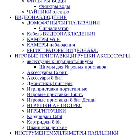
ФИЛЬТРЫ ВОДЫ
Фильтры воды
ЧАЙНИКИ электро
ВИДЕОНАБЛЮДЕНИЕ
ДОМОФОНЫ/СИГНАЛИЗАЦИИ
Сигнализатор
Кабель ВИДЕОНАБЛЮДЕНИЯ
КАМЕРЫ Wi-Fi
КАМЕРЫ наблюдения
РЕГИСТРАТОРЫ ВИДЕОНАБЛ.
ИГРОВЫЕ ПРИСТАВКИ,ИГРУШКИ,АКСЕССУАРЫ
аксесcуары к игр.прист./шнуры
Шнуры для Игровых приставок
Аксессуары 16 бит.
Аксесуары 8 бит
Джойстики,Триггеры
Игр.приставки портативные
Игровые приставки 16бит.
Игровые приставки 8 бит Денди
ИГРУШКИ АНТИСТРЕС
ИГРЫ/ИГРУШКИ
Кардриджи 16bit
Картриджи 8 bit
Планшеты детские
ИНСТРУМЕНТ,МУЛЬТИМЕТРЫ,ПАЯЛЬНИКИ