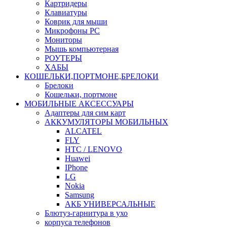
Картридеры
Клавиатуры
Коврик для мыши
Микрофоны PC
Мониторы
Мышь компьютерная
РОУТЕРЫ
ХАБЫ
КОШЕЛЬКИ,ПОРТМОНЕ,БРЕЛОКИ
Брелоки
Кошельки, портмоне
МОБИЛЬНЫЕ АКСЕССУАРЫ
Адаптеры для сим карт
АККУМУЛЯТОРЫ МОБИЛЬНЫХ
ALCATEL
FLY
HTC / LENOVO
Huawei
IPhone
LG
Nokia
Samsung
АКБ УНИВЕРСАЛЬНЫЕ
Блютуз-гарнитура в ухо
корпуса телефонов