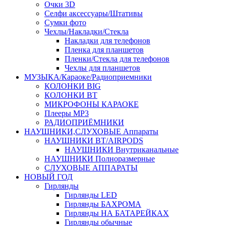
Очки 3D
Селфи аксессуары/Штативы
Сумки фото
Чехлы/Накладки/Стекла
Накладки для телефонов
Пленка для планшетов
Пленки/Стекла для телефонов
Чехлы для планшетов
МУЗЫКА/Караоке/Радиоприемники
КОЛОНКИ BIG
КОЛОНКИ BT
МИКРОФОНЫ КАРАОКЕ
Плееры MP3
РАДИОПРИЁМНИКИ
НАУШНИКИ,СЛУХОВЫЕ Аппараты
НАУШНИКИ BT/AIRPODS
НАУШНИКИ Внутриканальные
НАУШНИКИ Полноразмерные
СЛУХОВЫЕ АППАРАТЫ
НОВЫЙ ГОД
Гирлянды
Гирлянды LED
Гирлянды БАХРОМА
Гирлянды НА БАТАРЕЙКАХ
Гирлянды обычные