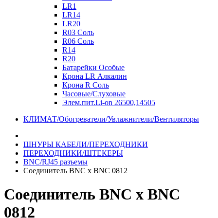
LR1
LR14
LR20
R03 Соль
R06 Соль
R14
R20
Батарейки Особые
Крона LR Алкалин
Крона R Соль
Часовые/Слуховые
Элем.пит.Li-on 26500,14505
КЛИМАТ/Обогреватели/Увлажнители/Вентиляторы
ШНУРЫ КАБЕЛИ/ПЕРЕХОДНИКИ
ПЕРЕХОДНИКИ/ШТЕКЕРЫ
BNC/RJ45 разъемы
Соединитель BNC x BNC 0812
Соединитель BNC x BNC
0812