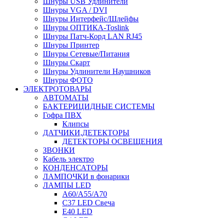
Шнуры USB Удлинители
Шнуры VGA / DVI
Шнуры Интерфейс/Шлейфы
Шнуры ОПТИКА-Toslink
Шнуры Патч-Корд LAN RJ45
Шнуры Принтер
Шнуры Сетевые/Питания
Шнуры Скарт
Шнуры Удлинители Наушников
Шнуры ФОТО
ЭЛЕКТРОТОВАРЫ
АВТОМАТЫ
БАКТЕРИЦИДНЫЕ СИСТЕМЫ
Гофра ПВХ
Клипсы
ДАТЧИКИ,ДЕТЕКТОРЫ
ДЕТЕКТОРЫ ОСВЕЩЕНИЯ
ЗВОНКИ
Кабель электро
КОНДЕНСАТОРЫ
ЛАМПОЧКИ в фонарики
ЛАМПЫ LED
A60/A55/A70
C37 LED Свеча
E40 LED