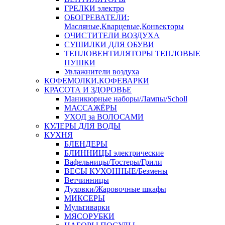
ГРЕЛКИ электро
ОБОГРЕВАТЕЛИ:
Масляные,Кварцевые,Конвекторы
ОЧИСТИТЕЛИ ВОЗДУХА
СУШИЛКИ ДЛЯ ОБУВИ
ТЕПЛОВЕНТИЛЯТОРЫ ТЕПЛОВЫЕ
ПУШКИ
Увлажнители воздуха
КОФЕМОЛКИ,КОФЕВАРКИ
КРАСОТА И ЗДОРОВЬЕ
Маникюрные наборы/Лампы/Scholl
МАССАЖЁРЫ
УХОД за ВОЛОСАМИ
КУЛЕРЫ ДЛЯ ВОДЫ
КУХНЯ
БЛЕНДЕРЫ
БЛИННИЦЫ электрические
Вафельницы/Тостеры/Грили
ВЕСЫ КУХОННЫЕ/Безмены
Ветчинницы
Духовки/Жаровочные шкафы
МИКСЕРЫ
Мультиварки
МЯСОРУБКИ