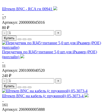
Штекер BNC - RCA гн 00941
..
17
Артикул:
2000000045016
80 ₽
-
+
Купить
Передатчик по RJ45+питание 5,0 шт.для iPкамер (POE)
(виплайн)
..
11
Артикул:
2001000040520
240 ₽
-
+
Купить
Штекер BNC на кабель (с пружиной) 05-3073-4
..
161
Артикул:
2069000005888