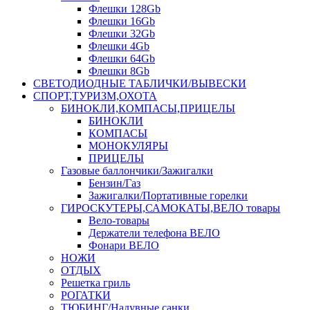
Флешки 128Gb
Флешки 16Gb
Флешки 32Gb
Флешки 4Gb
Флешки 64Gb
Флешки 8Gb
СВЕТОДИОДНЫЕ ТАБЛИЧКИ/ВЫВЕСКИ
СПОРТ,ТУРИЗМ,ОХОТА
БИНОКЛИ,КОМПАСЫ,ПРИЦЕЛЫ
БИНОКЛИ
КОМПАСЫ
МОНОКУЛЯРЫ
ПРИЦЕЛЫ
Газовые баллончики/Зажигалки
Бензин/Газ
Зажигалки/Портативные горелки
ГИРОСКУТЕРЫ,САМОКАТЫ,ВЕЛО товары
Вело-товары
Держатели телефона ВЕЛО
Фонари ВЕЛО
НОЖИ
ОТДЫХ
Решетка гриль
РОГАТКИ
ТЮБИНГ/Надувные санки