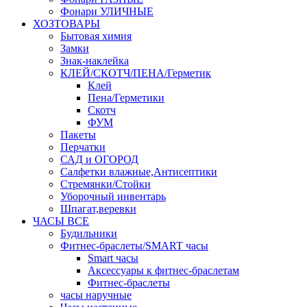
Фонари УЛИЧНЫЕ
ХОЗТОВАРЫ
Бытовая химия
Замки
Знак-наклейка
КЛЕЙ/СКОТЧ/ПЕНА/Герметик
Клей
Пена/Герметики
Скотч
ФУМ
Пакеты
Перчатки
САД и ОГОРОД
Салфетки влажные,Антисептики
Стремянки/Стойки
Уборочный инвентарь
Шпагат,веревки
ЧАСЫ ВСЕ
Будильники
Фитнес-браслеты/SMART часы
Smart часы
Аксессуары к фитнес-браслетам
Фитнес-браслеты
часы наручные