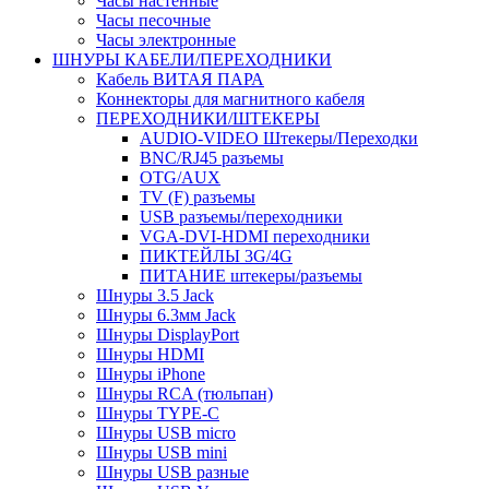
Часы настенные
Часы песочные
Часы электронные
ШНУРЫ КАБЕЛИ/ПЕРЕХОДНИКИ
Кабель ВИТАЯ ПАРА
Коннекторы для магнитного кабеля
ПЕРЕХОДНИКИ/ШТЕКЕРЫ
AUDIO-VIDEO Штекеры/Переходки
BNC/RJ45 разъемы
OTG/AUX
TV (F) разъемы
USB разъемы/переходники
VGA-DVI-HDMI переходники
ПИКТЕЙЛЫ 3G/4G
ПИТАНИЕ штекеры/разъемы
Шнуры 3.5 Jack
Шнуры 6.3мм Jack
Шнуры DisplayPort
Шнуры HDMI
Шнуры iPhone
Шнуры RCA (тюльпан)
Шнуры TYPE-C
Шнуры USB micro
Шнуры USB mini
Шнуры USB разные