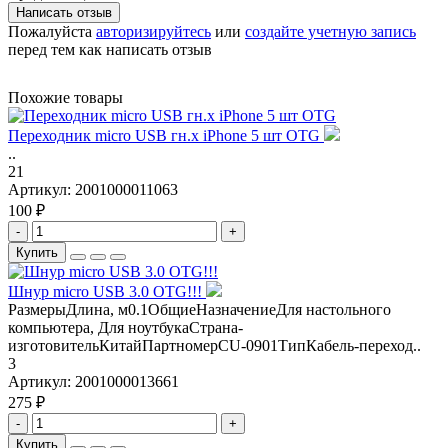
Написать отзыв
Пожалуйста
авторизируйтесь
или
создайте учетную запись
перед тем как написать отзыв
Похожие товары
Переходник micro USB гн.х iPhone 5 шт OTG
..
21
Артикул:
2001000011063
100 ₽
-
+
Купить
Шнур micro USB 3.0 OTG!!!
РазмерыДлина, м0.1ОбщиеНазначениеДля настольного
компьютера, Для ноутбукаСтрана-
изготовительКитайПартномерCU-0901ТипКабель-переход..
3
Артикул:
2001000013661
275 ₽
-
+
Купить