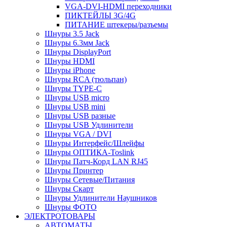
VGA-DVI-HDMI переходники
ПИКТЕЙЛЫ 3G/4G
ПИТАНИЕ штекеры/разъемы
Шнуры 3.5 Jack
Шнуры 6.3мм Jack
Шнуры DisplayPort
Шнуры HDMI
Шнуры iPhone
Шнуры RCA (тюльпан)
Шнуры TYPE-C
Шнуры USB micro
Шнуры USB mini
Шнуры USB разные
Шнуры USB Удлинители
Шнуры VGA / DVI
Шнуры Интерфейс/Шлейфы
Шнуры ОПТИКА-Toslink
Шнуры Патч-Корд LAN RJ45
Шнуры Принтер
Шнуры Сетевые/Питания
Шнуры Скарт
Шнуры Удлинители Наушников
Шнуры ФОТО
ЭЛЕКТРОТОВАРЫ
АВТОМАТЫ