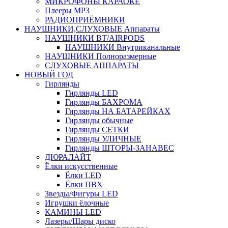
МИКРОФОНЫ КАРАОКЕ
Плееры MP3
РАДИОПРИЁМНИКИ
НАУШНИКИ,СЛУХОВЫЕ Аппараты
НАУШНИКИ BT/AIRPODS
НАУШНИКИ Внутриканальные
НАУШНИКИ Полноразмерные
СЛУХОВЫЕ АППАРАТЫ
НОВЫЙ ГОД
Гирлянды
Гирлянды LED
Гирлянды БАХРОМА
Гирлянды НА БАТАРЕЙКАХ
Гирлянды обычные
Гирлянды СЕТКИ
Гирлянды УЛИЧНЫЕ
Гирлянды ШТОРЫ-ЗАНАВЕС
ДЮРАЛАЙТ
Ёлки искусственные
Ёлки LED
Ёлки ПВХ
Звезды/Фигуры LED
Игрушки ёлочные
КАМИНЫ LED
Лазеры/Шары диско