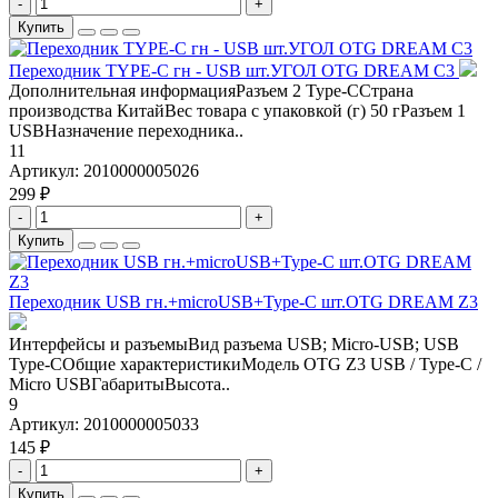
-
+
Купить
Переходник TYPE-C гн - USB шт.УГОЛ OTG DREAM C3
Дополнительная информацияРазъем 2 Type-ССтрана
производства КитайВес товара с упаковкой (г) 50 гРазъем 1
USBНазначение переходника..
11
Артикул:
2010000005026
299 ₽
-
+
Купить
Переходник USB гн.+microUSB+Type-C шт.OTG DREAM Z3
Интерфейсы и разъемыВид разъема USB; Micro-USB; USB
Type-CОбщие характеристикиМодель OTG Z3 USB / Type-C /
Micro USBГабаритыВысота..
9
Артикул:
2010000005033
145 ₽
-
+
Купить