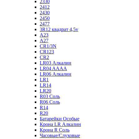
2330
2412
2430
2450
2477
3R12 квадрат 4,5v
A23
A27
CR1/3N
CR123
CR2
LR03 Алкалин
LR04 AAAA
LR06 Алкалин
LR1
LR14
LR20
R03 Соль
R06 Соль
R14
R20
Батарейки Особые
Крона LR Алкалин
Крона R Соль
Часовые/Слуховые