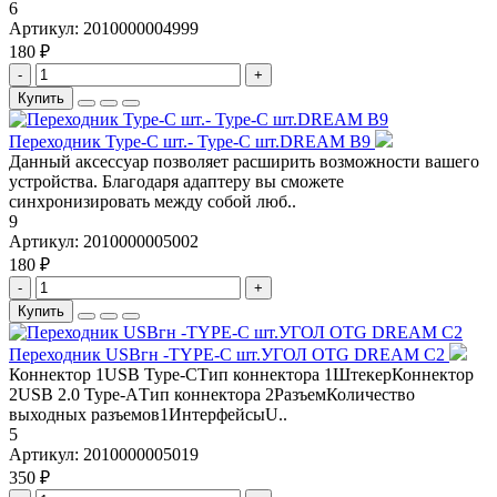
6
Артикул:
2010000004999
180 ₽
-
+
Купить
Переходник Type-C шт.- Type-C шт.DREAM B9
Данный аксессуар позволяет расширить возможности вашего
устройства. Благодаря адаптеру вы сможете
синхронизировать между собой люб..
9
Артикул:
2010000005002
180 ₽
-
+
Купить
Переходник USBгн -TYPE-C шт.УГОЛ OTG DREAM C2
Коннектор 1USB Type-CТип коннектора 1ШтекерКоннектор
2USB 2.0 Type-AТип коннектора 2РазъемКоличество
выходных разъемов1ИнтерфейсыU..
5
Артикул:
2010000005019
350 ₽