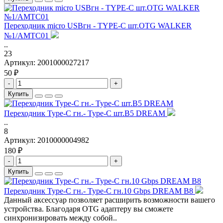
Переходник micro USBгн - TYPE-C шт.OTG WALKER
№1/AMTC01
..
23
Артикул:
2001000027217
50 ₽
-
+
Купить
Переходник Type-C гн.- Type-C шт.B5 DREAM
..
8
Артикул:
2010000004982
180 ₽
-
+
Купить
Переходник Type-C гн.- Type-C гн.10 Gbps DREAM B8
Данный аксессуар позволяет расширить возможности вашего
устройства. Благодаря OTG адаптеру вы сможете
синхронизировать между собой..