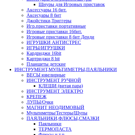
Шнуры для Игровых приставок
Аксессуары 16 бит.
Аксесуары 8 бит
Джойстики,Триггеры
Игр.приставки портативные
Игровые приставки 16бит.
Игровые приставки 8 бит Денди
ИГРУШКИ АНТИСТРЕС
ИГРЫ/ИГРУШКИ
Кардриджи 16bit
Картриджи 8 bit
Планшеты детские
ИНСТРУМЕНТ,МУЛЬТИМЕТРЫ,ПАЯЛЬНИКИ
ВЕСЫ ювелирные
ИНСТРУМЕНТ РУЧНОЙ
КЛЕЩИ (витая пара)
ИНСТРУМЕНТ ЭЛЕКТРО
КРЕПЕЖ
ЛУПЫ/Очки
МАГНИТ НЕОДИМОВЫЙ
Мультиметры/Тестеры/Щупы
ПАЯЛЬНИКИ,ФЛЮСЫ,СМАЗКИ
Паяльники
ТЕРМОПАСТА
Флюсы и т.п.