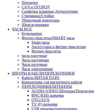
Перчатки
САД и ОГОРОД
Салфетки влажные,Антисептики
Стремянки/Стойки
Уборочный инвентарь
Шпагат,веревки
ЧАСЫ ВСЕ
Будильники
Фитнес-браслеты/SMART часы
Smart часы
Аксессуары к фитнес-браслетам
Фитнес-браслеты
часы наручные
Часы настенные
Часы песочные
Часы электронные
ШНУРЫ КАБЕЛИ/ПЕРЕХОДНИКИ
Кабель ВИТАЯ ПАРА
Коннекторы для магнитного кабеля
ПЕРЕХОДНИКИ/ШТЕКЕРЫ
AUDIO-VIDEO Штекеры/Переходки
BNC/RJ45 разъемы
OTG/AUX
TV (F) разъемы
USB разъемы/переходники