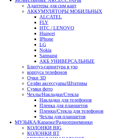
МОБИЛЬНЫЕ АКСЕССУАРЫ
Адаптеры для сим карт
АККУМУЛЯТОРЫ МОБИЛЬНЫХ
ALCATEL
FLY
HTC / LENOVO
Huawei
IPhone
LG
Nokia
Samsung
АКБ УНИВЕРСАЛЬНЫЕ
Блютуз-гарнитура в ухо
корпуса телефонов
Очки 3D
Селфи аксессуары/Штативы
Сумки фото
Чехлы/Накладки/Стекла
Накладки для телефонов
Пленка для планшетов
Пленки/Стекла для телефонов
Чехлы для планшетов
МУЗЫКА/Караоке/Радиоприемники
КОЛОНКИ BIG
КОЛОНКИ BT