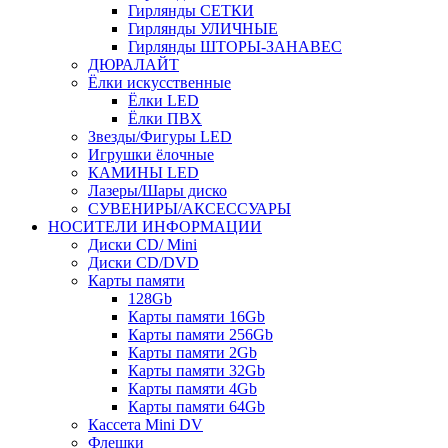
Гирлянды СЕТКИ
Гирлянды УЛИЧНЫЕ
Гирлянды ШТОРЫ-ЗАНАВЕС
ДЮРАЛАЙТ
Ёлки искусственные
Ёлки LED
Ёлки ПВХ
Звезды/Фигуры LED
Игрушки ёлочные
КАМИНЫ LED
Лазеры/Шары диско
СУВЕНИРЫ/АКСЕССУАРЫ
НОСИТЕЛИ ИНФОРМАЦИИ
Диски CD/ Mini
Диски CD/DVD
Карты памяти
128Gb
Карты памяти 16Gb
Карты памяти 256Gb
Карты памяти 2Gb
Карты памяти 32Gb
Карты памяти 4Gb
Карты памяти 64Gb
Кассета Mini DV
Флешки