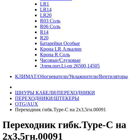
LR1
LR14
LR20
R03 Соль
R06 Соль
R14
R20
Батарейки Особые
Крона LR Алкалин
Крона R Соль
Часовые/Слуховые
Элем.пит.Li-on 26500,14505
КЛИМАТ/Обогреватели/Увлажнители/Вентиляторы
ШНУРЫ КАБЕЛИ/ПЕРЕХОДНИКИ
ПЕРЕХОДНИКИ/ШТЕКЕРЫ
OTG/AUX
Переходник гибк.Type-C на 2x3,5гн.00091
Переходник гибк.Type-C на
2x3,5гн.00091