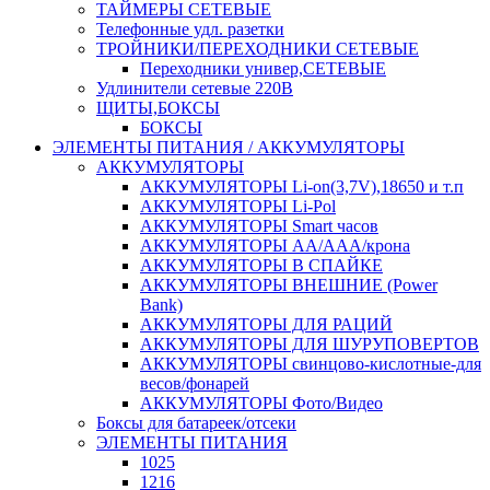
ТАЙМЕРЫ СЕТЕВЫЕ
Телефонные удл. разетки
ТРОЙНИКИ/ПЕРЕХОДНИКИ СЕТЕВЫЕ
Переходники универ,СЕТЕВЫЕ
Удлинители сетевые 220В
ЩИТЫ,БОКСЫ
БОКСЫ
ЭЛЕМЕНТЫ ПИТАНИЯ / АККУМУЛЯТОРЫ
АККУМУЛЯТОРЫ
АККУМУЛЯТОРЫ Li-on(3,7V),18650 и т.п
АККУМУЛЯТОРЫ Li-Pol
АККУМУЛЯТОРЫ Smart часов
АККУМУЛЯТОРЫ АА/ААА/крона
АККУМУЛЯТОРЫ В СПАЙКЕ
АККУМУЛЯТОРЫ ВНЕШНИЕ (Power
Bank)
АККУМУЛЯТОРЫ ДЛЯ РАЦИЙ
АККУМУЛЯТОРЫ ДЛЯ ШУРУПОВЕРТОВ
АККУМУЛЯТОРЫ свинцово-кислотные-для
весов/фонарей
АККУМУЛЯТОРЫ Фото/Видео
Боксы для батареек/отсеки
ЭЛЕМЕНТЫ ПИТАНИЯ
1025
1216