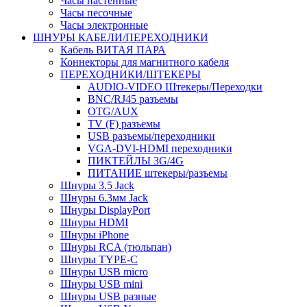
Часы настенные
Часы песочные
Часы электронные
ШНУРЫ КАБЕЛИ/ПЕРЕХОДНИКИ
Кабель ВИТАЯ ПАРА
Коннекторы для магнитного кабеля
ПЕРЕХОДНИКИ/ШТЕКЕРЫ
AUDIO-VIDEO Штекеры/Переходки
BNC/RJ45 разъемы
OTG/AUX
TV (F) разъемы
USB разъемы/переходники
VGA-DVI-HDMI переходники
ПИКТЕЙЛЫ 3G/4G
ПИТАНИЕ штекеры/разъемы
Шнуры 3.5 Jack
Шнуры 6.3мм Jack
Шнуры DisplayPort
Шнуры HDMI
Шнуры iPhone
Шнуры RCA (тюльпан)
Шнуры TYPE-C
Шнуры USB micro
Шнуры USB mini
Шнуры USB разные