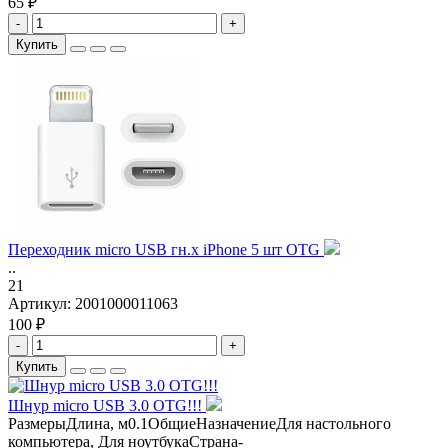
65 ₽
-
+
Купить
Переходник micro USB гн.х iPhone 5 шт OTG
..
21
Артикул:
2001000011063
100 ₽
-
+
Купить
Шнур micro USB 3.0 OTG!!!
РазмерыДлина, м0.1ОбщиеНазначениеДля настольного
компьютера, Для ноутбукаСтрана-