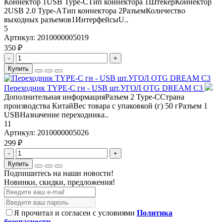
Коннектор 1USB Type-CТип коннектора 1ШтекерКоннектор
2USB 2.0 Type-AТип коннектора 2РазъемКоличество
выходных разъемов1ИнтерфейсыU..
5
Артикул:
2010000005019
350 ₽
-
+
Купить
Переходник TYPE-C гн - USB шт.УГОЛ OTG DREAM C3
Дополнительная информацияРазъем 2 Type-ССтрана
производства КитайВес товара с упаковкой (г) 50 гРазъем 1
USBНазначение переходника..
11
Артикул:
2010000005026
299 ₽
-
+
Купить
Подпишитесь на наши новости!
Новинки, скидки, предложения!
Я прочитал и согласен с условиями
Политика
безопасности