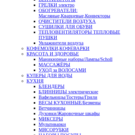
ГРЕЛКИ электро
ОБОГРЕВАТЕЛИ:
Масляные,Кварцевые,Конвекторы
ОЧИСТИТЕЛИ ВОЗДУХА
СУШИЛКИ ДЛЯ ОБУВИ
ТЕПЛОВЕНТИЛЯТОРЫ ТЕПЛОВЫЕ
ПУШКИ
Увлажнители воздуха
КОФЕМОЛКИ,КОФЕВАРКИ
КРАСОТА И ЗДОРОВЬЕ
Маникюрные наборы/Лампы/Scholl
МАССАЖЁРЫ
УХОД за ВОЛОСАМИ
КУЛЕРЫ ДЛЯ ВОДЫ
КУХНЯ
БЛЕНДЕРЫ
БЛИННИЦЫ электрические
Вафельницы/Тостеры/Грили
ВЕСЫ КУХОННЫЕ/Безмены
Ветчинницы
Духовки/Жаровочные шкафы
МИКСЕРЫ
Мультиварки
МЯСОРУБКИ