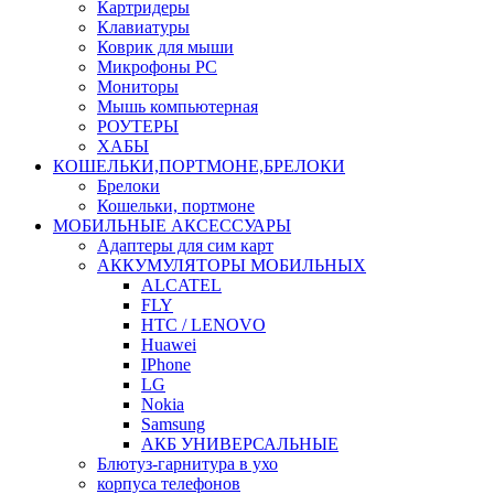
Картридеры
Клавиатуры
Коврик для мыши
Микрофоны PC
Мониторы
Мышь компьютерная
РОУТЕРЫ
ХАБЫ
КОШЕЛЬКИ,ПОРТМОНЕ,БРЕЛОКИ
Брелоки
Кошельки, портмоне
МОБИЛЬНЫЕ АКСЕССУАРЫ
Адаптеры для сим карт
АККУМУЛЯТОРЫ МОБИЛЬНЫХ
ALCATEL
FLY
HTC / LENOVO
Huawei
IPhone
LG
Nokia
Samsung
АКБ УНИВЕРСАЛЬНЫЕ
Блютуз-гарнитура в ухо
корпуса телефонов