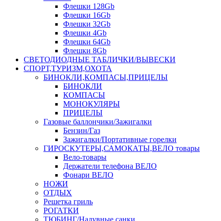
Флешки 128Gb
Флешки 16Gb
Флешки 32Gb
Флешки 4Gb
Флешки 64Gb
Флешки 8Gb
СВЕТОДИОДНЫЕ ТАБЛИЧКИ/ВЫВЕСКИ
СПОРТ,ТУРИЗМ,ОХОТА
БИНОКЛИ,КОМПАСЫ,ПРИЦЕЛЫ
БИНОКЛИ
КОМПАСЫ
МОНОКУЛЯРЫ
ПРИЦЕЛЫ
Газовые баллончики/Зажигалки
Бензин/Газ
Зажигалки/Портативные горелки
ГИРОСКУТЕРЫ,САМОКАТЫ,ВЕЛО товары
Вело-товары
Держатели телефона ВЕЛО
Фонари ВЕЛО
НОЖИ
ОТДЫХ
Решетка гриль
РОГАТКИ
ТЮБИНГ/Надувные санки