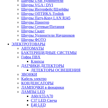
Шнуры USB Удлинители
Шнуры VGA / DVI
Шнуры Интерфейс/Шлейфы
Шнуры ОПТИКА-Toslink
Шнуры Патч-Корд LAN RJ45
Шнуры Принтер
Шнуры Сетевые/Питания
Шнуры Скарт
Шнуры Удлинители Наушников
Шнуры ФОТО
ЭЛЕКТРОТОВАРЫ
АВТОМАТЫ
БАКТЕРИЦИДНЫЕ СИСТЕМЫ
Гофра ПВХ
Клипсы
ДАТЧИКИ,ДЕТЕКТОРЫ
ДЕТЕКТОРЫ ОСВЕЩЕНИЯ
ЗВОНКИ
Кабель электро
КОНДЕНСАТОРЫ
ЛАМПОЧКИ в фонарики
ЛАМПЫ LED
A60/A55/A70
C37 LED Свеча
E40 LED