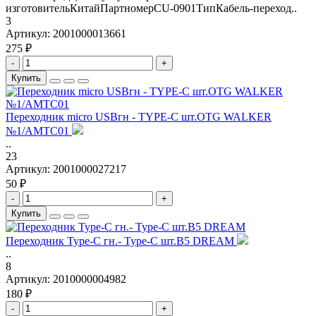
изготовительКитайПартномерCU-0901ТипКабель-переход..
3
Артикул:
2001000013661
275 ₽
-
+
Купить
Переходник micro USBгн - TYPE-C шт.OTG WALKER
№1/AMTC01
..
23
Артикул:
2001000027217
50 ₽
-
+
Купить
Переходник Type-C гн.- Type-C шт.B5 DREAM
..
8
Артикул:
2010000004982
180 ₽
-
+