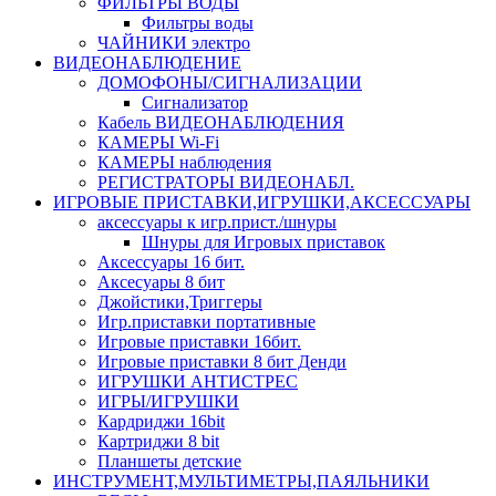
ФИЛЬТРЫ ВОДЫ
Фильтры воды
ЧАЙНИКИ электро
ВИДЕОНАБЛЮДЕНИЕ
ДОМОФОНЫ/СИГНАЛИЗАЦИИ
Сигнализатор
Кабель ВИДЕОНАБЛЮДЕНИЯ
КАМЕРЫ Wi-Fi
КАМЕРЫ наблюдения
РЕГИСТРАТОРЫ ВИДЕОНАБЛ.
ИГРОВЫЕ ПРИСТАВКИ,ИГРУШКИ,АКСЕССУАРЫ
аксесcуары к игр.прист./шнуры
Шнуры для Игровых приставок
Аксессуары 16 бит.
Аксесуары 8 бит
Джойстики,Триггеры
Игр.приставки портативные
Игровые приставки 16бит.
Игровые приставки 8 бит Денди
ИГРУШКИ АНТИСТРЕС
ИГРЫ/ИГРУШКИ
Кардриджи 16bit
Картриджи 8 bit
Планшеты детские
ИНСТРУМЕНТ,МУЛЬТИМЕТРЫ,ПАЯЛЬНИКИ