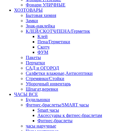
Фонари УЛИЧНЫЕ
ХОЗТОВАРЫ
Бытовая химия
Замки
Знак-наклейка
КЛЕЙ/СКОТЧ/ПЕНА/Герметик
Клей
Пена/Герметики
Скотч
ФУМ
Пакеты
Перчатки
САД и ОГОРОД
Салфетки влажные,Антисептики
Стремянки/Стойки
Уборочный инвентарь
Шпагат,веревки
ЧАСЫ ВСЕ
Будильники
Фитнес-браслеты/SMART часы
Smart часы
Аксессуары к фитнес-браслетам
Фитнес-браслеты
часы наручные