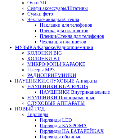
Очки 3D
Селфи аксессуары/Штативы
Сумки фото
Чехлы/Накладки/Стекла
Накладки для телефонов
Пленка для планшетов
Пленки/Стекла для телефонов
Чехлы для планшетов
МУЗЫКА/Караоке/Радиоприемники
КОЛОНКИ BIG
КОЛОНКИ BT
МИКРОФОНЫ КАРАОКЕ
Плееры MP3
РАДИОПРИЁМНИКИ
НАУШНИКИ,СЛУХОВЫЕ Аппараты
НАУШНИКИ BT/AIRPODS
НАУШНИКИ Внутриканальные
НАУШНИКИ Полноразмерные
СЛУХОВЫЕ АППАРАТЫ
НОВЫЙ ГОД
Гирлянды
Гирлянды LED
Гирлянды БАХРОМА
Гирлянды НА БАТАРЕЙКАХ
Гирлянды обычные