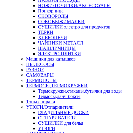
НАБОРЫ ПОСУДЫ
НОЖИ/ТОЧИЛКИ/АКСЕССУАРЫ
Попкорница
СКОВОРОДЫ
СОКОВЫЖИМАЛКИ
СУШИЛКИ электро для продуктов
ТЕРКИ
ХЛЕБОПЕЧИ
ЧАЙНИКИ МЕТАЛЛ
ШАШЛИЧНИЦЫ
ЭЛЕКТРО ПЛИТКИ
Машинки для катышков
ПЫЛЕСОСЫ
РАЗНОЕ
САМОВАРЫ
ТЕРМОПОТЫ
ТЕРМОСЫ,ТЕРМОКРУЖКИ
Термокружки,стаканы,бутылки для воды
Термосы,ланч-боксы
Тэны,спирали
УТЮГИ/Отпариватели
ГЛАДИЛЬНЫЕ ДОСКИ
ОТПАРИВАТЕЛИ
СУШИЛКИ для белья
УТЮГИ