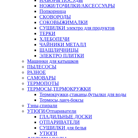
НАБОРЫ ПОСУДЫ
НОЖИ/ТОЧИЛКИ/АКСЕССУАРЫ
Попкорница
СКОВОРОДЫ
СОКОВЫЖИМАЛКИ
СУШИЛКИ электро для продуктов
ТЕРКИ
ХЛЕБОПЕЧИ
ЧАЙНИКИ МЕТАЛЛ
ШАШЛИЧНИЦЫ
ЭЛЕКТРО ПЛИТКИ
Машинки для катышков
ПЫЛЕСОСЫ
РАЗНОЕ
САМОВАРЫ
ТЕРМОПОТЫ
ТЕРМОСЫ,ТЕРМОКРУЖКИ
Термокружки,стаканы,бутылки для воды
Термосы,ланч-боксы
Тэны,спирали
УТЮГИ/Отпариватели
ГЛАДИЛЬНЫЕ ДОСКИ
ОТПАРИВАТЕЛИ
СУШИЛКИ для белья
УТЮГИ