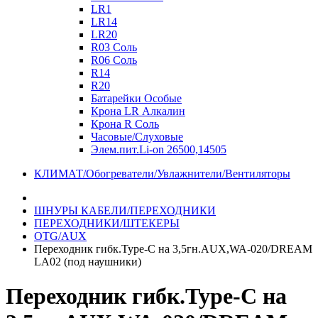
LR1
LR14
LR20
R03 Соль
R06 Соль
R14
R20
Батарейки Особые
Крона LR Алкалин
Крона R Соль
Часовые/Слуховые
Элем.пит.Li-on 26500,14505
КЛИМАТ/Обогреватели/Увлажнители/Вентиляторы
ШНУРЫ КАБЕЛИ/ПЕРЕХОДНИКИ
ПЕРЕХОДНИКИ/ШТЕКЕРЫ
OTG/AUX
Переходник гибк.Type-C на 3,5гн.AUX,WA-020/DREAM
LA02 (под наушники)
Переходник гибк.Type-C на