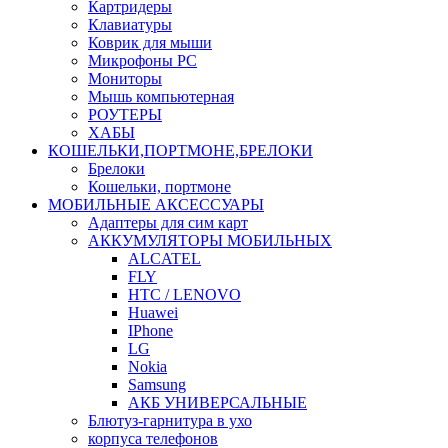
Картридеры
Клавиатуры
Коврик для мыши
Микрофоны PC
Мониторы
Мышь компьютерная
РОУТЕРЫ
ХАБЫ
КОШЕЛЬКИ,ПОРТМОНЕ,БРЕЛОКИ
Брелоки
Кошельки, портмоне
МОБИЛЬНЫЕ АКСЕССУАРЫ
Адаптеры для сим карт
АККУМУЛЯТОРЫ МОБИЛЬНЫХ
ALCATEL
FLY
HTC / LENOVO
Huawei
IPhone
LG
Nokia
Samsung
АКБ УНИВЕРСАЛЬНЫЕ
Блютуз-гарнитура в ухо
корпуса телефонов