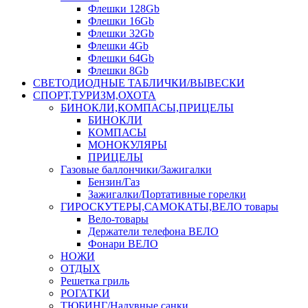
Флешки 128Gb
Флешки 16Gb
Флешки 32Gb
Флешки 4Gb
Флешки 64Gb
Флешки 8Gb
СВЕТОДИОДНЫЕ ТАБЛИЧКИ/ВЫВЕСКИ
СПОРТ,ТУРИЗМ,ОХОТА
БИНОКЛИ,КОМПАСЫ,ПРИЦЕЛЫ
БИНОКЛИ
КОМПАСЫ
МОНОКУЛЯРЫ
ПРИЦЕЛЫ
Газовые баллончики/Зажигалки
Бензин/Газ
Зажигалки/Портативные горелки
ГИРОСКУТЕРЫ,САМОКАТЫ,ВЕЛО товары
Вело-товары
Держатели телефона ВЕЛО
Фонари ВЕЛО
НОЖИ
ОТДЫХ
Решетка гриль
РОГАТКИ
ТЮБИНГ/Надувные санки