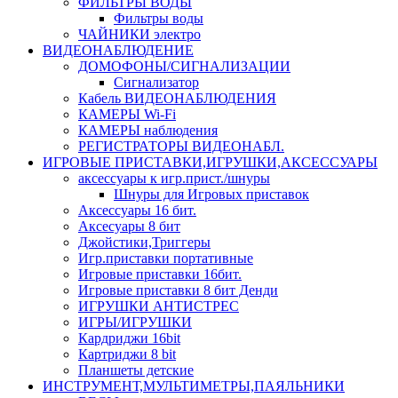
ФИЛЬТРЫ ВОДЫ
Фильтры воды
ЧАЙНИКИ электро
ВИДЕОНАБЛЮДЕНИЕ
ДОМОФОНЫ/СИГНАЛИЗАЦИИ
Сигнализатор
Кабель ВИДЕОНАБЛЮДЕНИЯ
КАМЕРЫ Wi-Fi
КАМЕРЫ наблюдения
РЕГИСТРАТОРЫ ВИДЕОНАБЛ.
ИГРОВЫЕ ПРИСТАВКИ,ИГРУШКИ,АКСЕССУАРЫ
аксесcуары к игр.прист./шнуры
Шнуры для Игровых приставок
Аксессуары 16 бит.
Аксесуары 8 бит
Джойстики,Триггеры
Игр.приставки портативные
Игровые приставки 16бит.
Игровые приставки 8 бит Денди
ИГРУШКИ АНТИСТРЕС
ИГРЫ/ИГРУШКИ
Кардриджи 16bit
Картриджи 8 bit
Планшеты детские
ИНСТРУМЕНТ,МУЛЬТИМЕТРЫ,ПАЯЛЬНИКИ