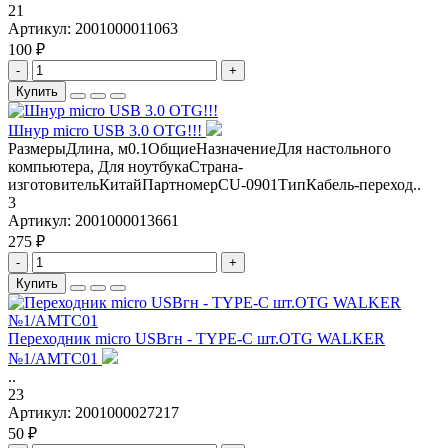
21
Артикул:
2001000011063
100 ₽
-
+
Купить
Шнур micro USB 3.0 OTG!!!
РазмерыДлина, м0.1ОбщиеНазначениеДля настольного
компьютера, Для ноутбукаСтрана-
изготовительКитайПартномерCU-0901ТипКабель-переход..
3
Артикул:
2001000013661
275 ₽
-
+
Купить
Переходник micro USBгн - TYPE-C шт.OTG WALKER
№1/AMTC01
..
23
Артикул:
2001000027217
50 ₽