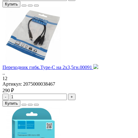
Купить
Переходник гибк.Type-C на 2x3,5гн.00091
..
12
Артикул:
2075000038467
290 ₽
-
+
Купить