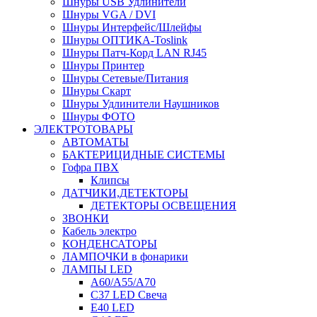
Шнуры USB Удлинители
Шнуры VGA / DVI
Шнуры Интерфейс/Шлейфы
Шнуры ОПТИКА-Toslink
Шнуры Патч-Корд LAN RJ45
Шнуры Принтер
Шнуры Сетевые/Питания
Шнуры Скарт
Шнуры Удлинители Наушников
Шнуры ФОТО
ЭЛЕКТРОТОВАРЫ
АВТОМАТЫ
БАКТЕРИЦИДНЫЕ СИСТЕМЫ
Гофра ПВХ
Клипсы
ДАТЧИКИ,ДЕТЕКТОРЫ
ДЕТЕКТОРЫ ОСВЕЩЕНИЯ
ЗВОНКИ
Кабель электро
КОНДЕНСАТОРЫ
ЛАМПОЧКИ в фонарики
ЛАМПЫ LED
A60/A55/A70
C37 LED Свеча
E40 LED