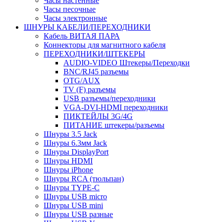
Часы настенные
Часы песочные
Часы электронные
ШНУРЫ КАБЕЛИ/ПЕРЕХОДНИКИ
Кабель ВИТАЯ ПАРА
Коннекторы для магнитного кабеля
ПЕРЕХОДНИКИ/ШТЕКЕРЫ
AUDIO-VIDEO Штекеры/Переходки
BNC/RJ45 разъемы
OTG/AUX
TV (F) разъемы
USB разъемы/переходники
VGA-DVI-HDMI переходники
ПИКТЕЙЛЫ 3G/4G
ПИТАНИЕ штекеры/разъемы
Шнуры 3.5 Jack
Шнуры 6.3мм Jack
Шнуры DisplayPort
Шнуры HDMI
Шнуры iPhone
Шнуры RCA (тюльпан)
Шнуры TYPE-C
Шнуры USB micro
Шнуры USB mini
Шнуры USB разные