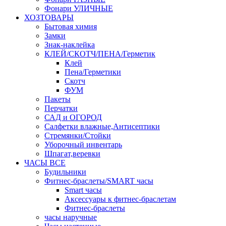
Фонари УЛИЧНЫЕ
ХОЗТОВАРЫ
Бытовая химия
Замки
Знак-наклейка
КЛЕЙ/СКОТЧ/ПЕНА/Герметик
Клей
Пена/Герметики
Скотч
ФУМ
Пакеты
Перчатки
САД и ОГОРОД
Салфетки влажные,Антисептики
Стремянки/Стойки
Уборочный инвентарь
Шпагат,веревки
ЧАСЫ ВСЕ
Будильники
Фитнес-браслеты/SMART часы
Smart часы
Аксессуары к фитнес-браслетам
Фитнес-браслеты
часы наручные