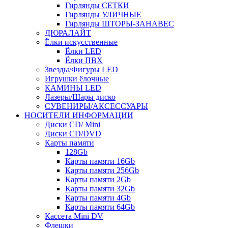
Гирлянды СЕТКИ
Гирлянды УЛИЧНЫЕ
Гирлянды ШТОРЫ-ЗАНАВЕС
ДЮРАЛАЙТ
Ёлки искусственные
Ёлки LED
Ёлки ПВХ
Звезды/Фигуры LED
Игрушки ёлочные
КАМИНЫ LED
Лазеры/Шары диско
СУВЕНИРЫ/АКСЕССУАРЫ
НОСИТЕЛИ ИНФОРМАЦИИ
Диски CD/ Mini
Диски CD/DVD
Карты памяти
128Gb
Карты памяти 16Gb
Карты памяти 256Gb
Карты памяти 2Gb
Карты памяти 32Gb
Карты памяти 4Gb
Карты памяти 64Gb
Кассета Mini DV
Флешки