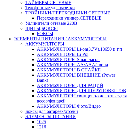
ТАЙМЕРЫ СЕТЕВЫЕ
Телефонные удл. разетки
ТРОЙНИКИ/ПЕРЕХОДНИКИ СЕТЕВЫЕ
Переходники универ,СЕТЕВЫЕ
Удлинители сетевые 220В
ЩИТЫ,БОКСЫ
БОКСЫ
ЭЛЕМЕНТЫ ПИТАНИЯ / АККУМУЛЯТОРЫ
АККУМУЛЯТОРЫ
АККУМУЛЯТОРЫ Li-on(3,7V),18650 и т.п
АККУМУЛЯТОРЫ Li-Pol
АККУМУЛЯТОРЫ Smart часов
АККУМУЛЯТОРЫ АА/ААА/крона
АККУМУЛЯТОРЫ В СПАЙКЕ
АККУМУЛЯТОРЫ ВНЕШНИЕ (Power
Bank)
АККУМУЛЯТОРЫ ДЛЯ РАЦИЙ
АККУМУЛЯТОРЫ ДЛЯ ШУРУПОВЕРТОВ
АККУМУЛЯТОРЫ свинцово-кислотные-для
весов/фонарей
АККУМУЛЯТОРЫ Фото/Видео
Боксы для батареек/отсеки
ЭЛЕМЕНТЫ ПИТАНИЯ
1025
1216