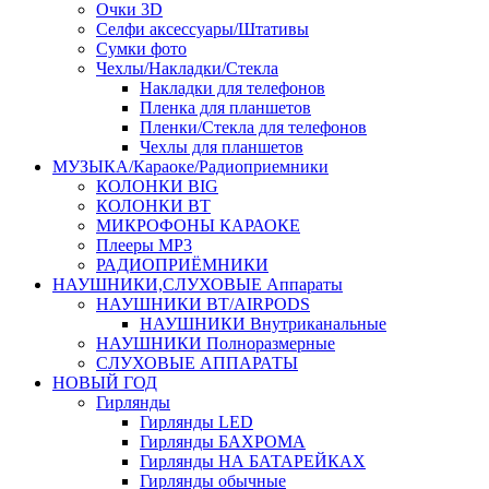
Очки 3D
Селфи аксессуары/Штативы
Сумки фото
Чехлы/Накладки/Стекла
Накладки для телефонов
Пленка для планшетов
Пленки/Стекла для телефонов
Чехлы для планшетов
МУЗЫКА/Караоке/Радиоприемники
КОЛОНКИ BIG
КОЛОНКИ BT
МИКРОФОНЫ КАРАОКЕ
Плееры MP3
РАДИОПРИЁМНИКИ
НАУШНИКИ,СЛУХОВЫЕ Аппараты
НАУШНИКИ BT/AIRPODS
НАУШНИКИ Внутриканальные
НАУШНИКИ Полноразмерные
СЛУХОВЫЕ АППАРАТЫ
НОВЫЙ ГОД
Гирлянды
Гирлянды LED
Гирлянды БАХРОМА
Гирлянды НА БАТАРЕЙКАХ
Гирлянды обычные