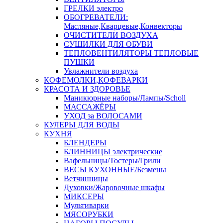
ГРЕЛКИ электро
ОБОГРЕВАТЕЛИ:
Масляные,Кварцевые,Конвекторы
ОЧИСТИТЕЛИ ВОЗДУХА
СУШИЛКИ ДЛЯ ОБУВИ
ТЕПЛОВЕНТИЛЯТОРЫ ТЕПЛОВЫЕ
ПУШКИ
Увлажнители воздуха
КОФЕМОЛКИ,КОФЕВАРКИ
КРАСОТА И ЗДОРОВЬЕ
Маникюрные наборы/Лампы/Scholl
МАССАЖЁРЫ
УХОД за ВОЛОСАМИ
КУЛЕРЫ ДЛЯ ВОДЫ
КУХНЯ
БЛЕНДЕРЫ
БЛИННИЦЫ электрические
Вафельницы/Тостеры/Грили
ВЕСЫ КУХОННЫЕ/Безмены
Ветчинницы
Духовки/Жаровочные шкафы
МИКСЕРЫ
Мультиварки
МЯСОРУБКИ