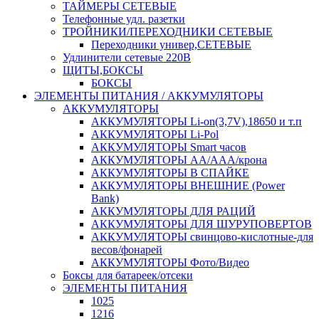
ТАЙМЕРЫ СЕТЕВЫЕ
Телефонные удл. разетки
ТРОЙНИКИ/ПЕРЕХОДНИКИ СЕТЕВЫЕ
Переходники универ,СЕТЕВЫЕ
Удлинители сетевые 220В
ЩИТЫ,БОКСЫ
БОКСЫ
ЭЛЕМЕНТЫ ПИТАНИЯ / АККУМУЛЯТОРЫ
АККУМУЛЯТОРЫ
АККУМУЛЯТОРЫ Li-on(3,7V),18650 и т.п
АККУМУЛЯТОРЫ Li-Pol
АККУМУЛЯТОРЫ Smart часов
АККУМУЛЯТОРЫ АА/ААА/крона
АККУМУЛЯТОРЫ В СПАЙКЕ
АККУМУЛЯТОРЫ ВНЕШНИЕ (Power
Bank)
АККУМУЛЯТОРЫ ДЛЯ РАЦИЙ
АККУМУЛЯТОРЫ ДЛЯ ШУРУПОВЕРТОВ
АККУМУЛЯТОРЫ свинцово-кислотные-для
весов/фонарей
АККУМУЛЯТОРЫ Фото/Видео
Боксы для батареек/отсеки
ЭЛЕМЕНТЫ ПИТАНИЯ
1025
1216