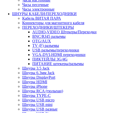
Часы настенные
Часы песочные
Часы электронные
ШНУРЫ КАБЕЛИ/ПЕРЕХОДНИКИ
Кабель ВИТАЯ ПАРА
Коннекторы для магнитного кабеля
ПЕРЕХОДНИКИ/ШТЕКЕРЫ
AUDIO-VIDEO Штекеры/Переходки
BNC/RJ45 разъемы
OTG/AUX
TV (F) разъемы
USB разъемы/переходники
VGA-DVI-HDMI переходники
ПИКТЕЙЛЫ 3G/4G
ПИТАНИЕ штекеры/разъемы
Шнуры 3.5 Jack
Шнуры 6.3мм Jack
Шнуры DisplayPort
Шнуры HDMI
Шнуры iPhone
Шнуры RCA (тюльпан)
Шнуры TYPE-C
Шнуры USB micro
Шнуры USB mini
Шнуры USB разные