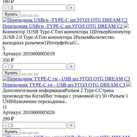
180 ₽
-
+
Купить
Переходник USBгн -TYPE-C шт.УГОЛ OTG DREAM C2
Коннектор 1USB Type-CТип коннектора 1ШтекерКоннектор
2USB 2.0 Type-AТип коннектора 2РазъемКоличество
выходных разъемов1ИнтерфейсыU..
5
Артикул:
2010000005019
350 ₽
-
+
Купить
Переходник TYPE-C гн - USB шт.УГОЛ OTG DREAM C3
Дополнительная информацияРазъем 2 Type-ССтрана
производства КитайВес товара с упаковкой (г) 50 гРазъем 1
USBНазначение переходника..
11
Артикул:
2010000005026
299 ₽
-
+
Купить