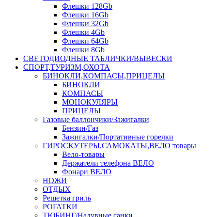
Флешки 128Gb
Флешки 16Gb
Флешки 32Gb
Флешки 4Gb
Флешки 64Gb
Флешки 8Gb
СВЕТОДИОДНЫЕ ТАБЛИЧКИ/ВЫВЕСКИ
СПОРТ,ТУРИЗМ,ОХОТА
БИНОКЛИ,КОМПАСЫ,ПРИЦЕЛЫ
БИНОКЛИ
КОМПАСЫ
МОНОКУЛЯРЫ
ПРИЦЕЛЫ
Газовые баллончики/Зажигалки
Бензин/Газ
Зажигалки/Портативные горелки
ГИРОСКУТЕРЫ,САМОКАТЫ,ВЕЛО товары
Вело-товары
Держатели телефона ВЕЛО
Фонари ВЕЛО
НОЖИ
ОТДЫХ
Решетка гриль
РОГАТКИ
ТЮБИНГ/Надувные санки