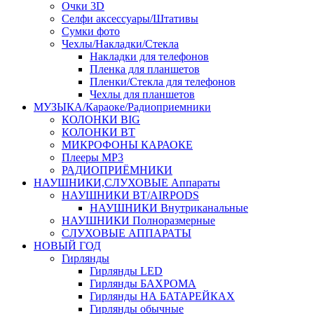
Очки 3D
Селфи аксессуары/Штативы
Сумки фото
Чехлы/Накладки/Стекла
Накладки для телефонов
Пленка для планшетов
Пленки/Стекла для телефонов
Чехлы для планшетов
МУЗЫКА/Караоке/Радиоприемники
КОЛОНКИ BIG
КОЛОНКИ BT
МИКРОФОНЫ КАРАОКЕ
Плееры MP3
РАДИОПРИЁМНИКИ
НАУШНИКИ,СЛУХОВЫЕ Аппараты
НАУШНИКИ BT/AIRPODS
НАУШНИКИ Внутриканальные
НАУШНИКИ Полноразмерные
СЛУХОВЫЕ АППАРАТЫ
НОВЫЙ ГОД
Гирлянды
Гирлянды LED
Гирлянды БАХРОМА
Гирлянды НА БАТАРЕЙКАХ
Гирлянды обычные