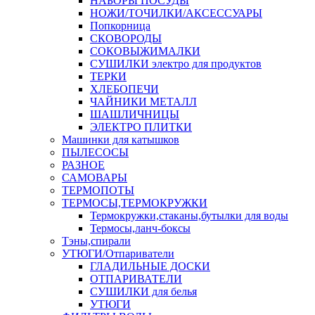
НАБОРЫ ПОСУДЫ
НОЖИ/ТОЧИЛКИ/АКСЕССУАРЫ
Попкорница
СКОВОРОДЫ
СОКОВЫЖИМАЛКИ
СУШИЛКИ электро для продуктов
ТЕРКИ
ХЛЕБОПЕЧИ
ЧАЙНИКИ МЕТАЛЛ
ШАШЛИЧНИЦЫ
ЭЛЕКТРО ПЛИТКИ
Машинки для катышков
ПЫЛЕСОСЫ
РАЗНОЕ
САМОВАРЫ
ТЕРМОПОТЫ
ТЕРМОСЫ,ТЕРМОКРУЖКИ
Термокружки,стаканы,бутылки для воды
Термосы,ланч-боксы
Тэны,спирали
УТЮГИ/Отпариватели
ГЛАДИЛЬНЫЕ ДОСКИ
ОТПАРИВАТЕЛИ
СУШИЛКИ для белья
УТЮГИ