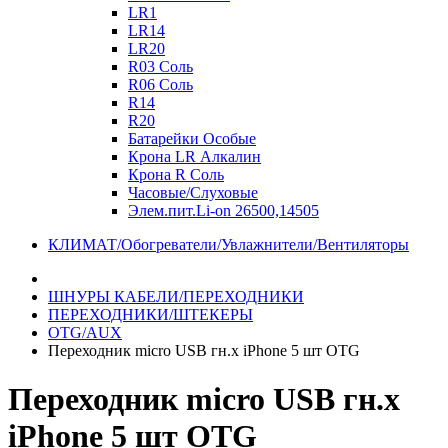
LR1
LR14
LR20
R03 Соль
R06 Соль
R14
R20
Батарейки Особые
Крона LR Алкалин
Крона R Соль
Часовые/Слуховые
Элем.пит.Li-on 26500,14505
КЛИМАТ/Обогреватели/Увлажнители/Вентиляторы
ШНУРЫ КАБЕЛИ/ПЕРЕХОДНИКИ
ПЕРЕХОДНИКИ/ШТЕКЕРЫ
OTG/AUX
Переходник micro USB гн.х iPhone 5 шт OTG
Переходник micro USB гн.х
iPhone 5 шт OTG