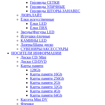
Гирлянды СЕТКИ
Гирлянды УЛИЧНЫЕ
Гирлянды ШТОРЫ-ЗАНАВЕС
ДЮРАЛАЙТ
Ёлки искусственные
Ёлки LED
Ёлки ПВХ
Звезды/Фигуры LED
Игрушки ёлочные
КАМИНЫ LED
Лазеры/Шары диско
СУВЕНИРЫ/АКСЕССУАРЫ
НОСИТЕЛИ ИНФОРМАЦИИ
Диски CD/ Mini
Диски CD/DVD
Карты памяти
128Gb
Карты памяти 16Gb
Карты памяти 256Gb
Карты памяти 2Gb
Карты памяти 32Gb
Карты памяти 4Gb
Карты памяти 64Gb
Кассета Mini DV
Флешки