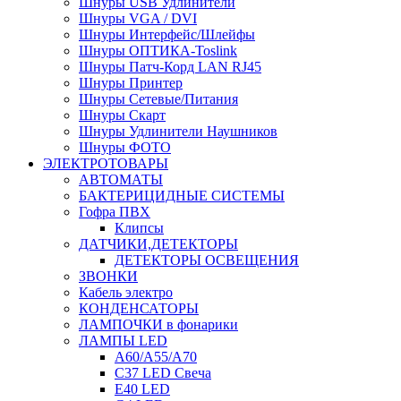
Шнуры USB Удлинители
Шнуры VGA / DVI
Шнуры Интерфейс/Шлейфы
Шнуры ОПТИКА-Toslink
Шнуры Патч-Корд LAN RJ45
Шнуры Принтер
Шнуры Сетевые/Питания
Шнуры Скарт
Шнуры Удлинители Наушников
Шнуры ФОТО
ЭЛЕКТРОТОВАРЫ
АВТОМАТЫ
БАКТЕРИЦИДНЫЕ СИСТЕМЫ
Гофра ПВХ
Клипсы
ДАТЧИКИ,ДЕТЕКТОРЫ
ДЕТЕКТОРЫ ОСВЕЩЕНИЯ
ЗВОНКИ
Кабель электро
КОНДЕНСАТОРЫ
ЛАМПОЧКИ в фонарики
ЛАМПЫ LED
A60/A55/A70
C37 LED Свеча
E40 LED