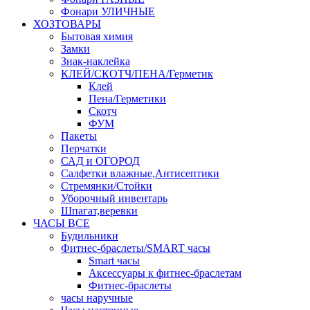
Фонари УЛИЧНЫЕ
ХОЗТОВАРЫ
Бытовая химия
Замки
Знак-наклейка
КЛЕЙ/СКОТЧ/ПЕНА/Герметик
Клей
Пена/Герметики
Скотч
ФУМ
Пакеты
Перчатки
САД и ОГОРОД
Салфетки влажные,Антисептики
Стремянки/Стойки
Уборочный инвентарь
Шпагат,веревки
ЧАСЫ ВСЕ
Будильники
Фитнес-браслеты/SMART часы
Smart часы
Аксессуары к фитнес-браслетам
Фитнес-браслеты
часы наручные