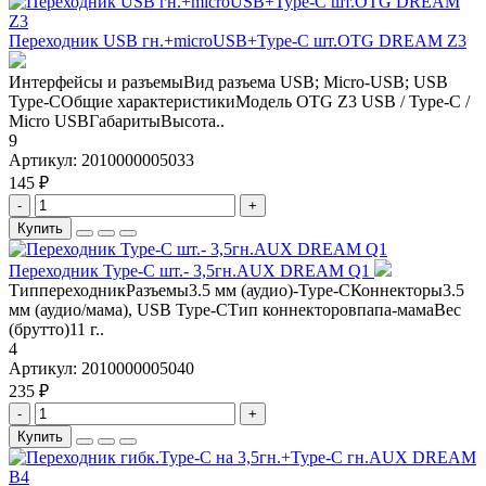
Переходник USB гн.+microUSB+Type-C шт.OTG DREAM Z3
Интерфейсы и разъемыВид разъема USB; Micro-USB; USB
Type-CОбщие характеристикиМодель OTG Z3 USB / Type-C /
Micro USBГабаритыВысота..
9
Артикул:
2010000005033
145 ₽
-
+
Купить
Переходник Type-C шт.- 3,5гн.AUX DREAM Q1
ТиппереходникРазъемы3.5 мм (аудио)-Type-CКоннекторы3.5
мм (аудио/мама), USB Type-CТип коннекторовпапа-мамаВес
(брутто)11 г..
4
Артикул:
2010000005040
235 ₽
-
+
Купить