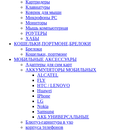
Картридеры
Клавиатуры
Коврик для мыши
Микрофоны PC
Мониторы
Мышь компьютерная
РОУТЕРЫ
ХАБЫ
КОШЕЛЬКИ,ПОРТМОНЕ,БРЕЛОКИ
Брелоки
Кошельки, портмоне
МОБИЛЬНЫЕ АКСЕССУАРЫ
Адаптеры для сим карт
АККУМУЛЯТОРЫ МОБИЛЬНЫХ
ALCATEL
FLY
HTC / LENOVO
Huawei
IPhone
LG
Nokia
Samsung
АКБ УНИВЕРСАЛЬНЫЕ
Блютуз-гарнитура в ухо
корпуса телефонов