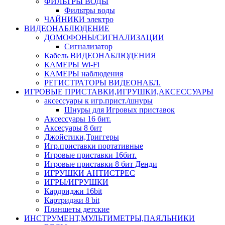
ФИЛЬТРЫ ВОДЫ
Фильтры воды
ЧАЙНИКИ электро
ВИДЕОНАБЛЮДЕНИЕ
ДОМОФОНЫ/СИГНАЛИЗАЦИИ
Сигнализатор
Кабель ВИДЕОНАБЛЮДЕНИЯ
КАМЕРЫ Wi-Fi
КАМЕРЫ наблюдения
РЕГИСТРАТОРЫ ВИДЕОНАБЛ.
ИГРОВЫЕ ПРИСТАВКИ,ИГРУШКИ,АКСЕССУАРЫ
аксесcуары к игр.прист./шнуры
Шнуры для Игровых приставок
Аксессуары 16 бит.
Аксесуары 8 бит
Джойстики,Триггеры
Игр.приставки портативные
Игровые приставки 16бит.
Игровые приставки 8 бит Денди
ИГРУШКИ АНТИСТРЕС
ИГРЫ/ИГРУШКИ
Кардриджи 16bit
Картриджи 8 bit
Планшеты детские
ИНСТРУМЕНТ,МУЛЬТИМЕТРЫ,ПАЯЛЬНИКИ