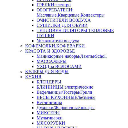
ГРЕЛКИ электро
ОБОГРЕВАТЕЛИ:
Масляные,Кварцевые,Конвекторы
ОЧИСТИТЕЛИ ВОЗДУХА
СУШИЛКИ ДЛЯ ОБУВИ
ТЕПЛОВЕНТИЛЯТОРЫ ТЕПЛОВЫЕ
ПУШКИ
Увлажнители воздуха
КОФЕМОЛКИ,КОФЕВАРКИ
КРАСОТА И ЗДОРОВЬЕ
Маникюрные наборы/Лампы/Scholl
МАССАЖЁРЫ
УХОД за ВОЛОСАМИ
КУЛЕРЫ ДЛЯ ВОДЫ
КУХНЯ
БЛЕНДЕРЫ
БЛИННИЦЫ электрические
Вафельницы/Тостеры/Грили
ВЕСЫ КУХОННЫЕ/Безмены
Ветчинницы
Духовки/Жаровочные шкафы
МИКСЕРЫ
Мультиварки
МЯСОРУБКИ