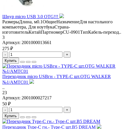
Шнур micro USB 3.0 OTG!!!
РазмерыДлина, м0.1ОбщиеНазначениеДля настольного
компьютера, Для ноутбукаСтрана-
изготовительКитайПартномерCU-0901ТипКабель-переход..
3
Артикул:
2001000013661
275 ₽
-
+
Купить
Переходник micro USBгн - TYPE-C шт.OTG WALKER
№1/AMTC01
..
23
Артикул:
2001000027217
50 ₽
-
+
Купить
Переходник Type-C гн.- Type-C шт.B5 DREAM