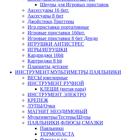
Шнуры для Игровых приставок
Аксессуары 16 бит.
Аксесуары 8 бит
Джойстики,Триггеры
Игр.приставки портативные
Игровые приставки 16бит.
Игровые приставки 8 бит Денди
ИГРУШКИ АНТИСТРЕС
ИГРЫ/ИГРУШКИ
Кардриджи 16bit
Картриджи 8 bit
Планшеты детские
ИНСТРУМЕНТ,МУЛЬТИМЕТРЫ,ПАЯЛЬНИКИ
ВЕСЫ ювелирные
ИНСТРУМЕНТ РУЧНОЙ
КЛЕЩИ (витая пара)
ИНСТРУМЕНТ ЭЛЕКТРО
КРЕПЕЖ
ЛУПЫ/Очки
МАГНИТ НЕОДИМОВЫЙ
Мультиметры/Тестеры/Щупы
ПАЯЛЬНИКИ,ФЛЮСЫ,СМАЗКИ
Паяльники
ТЕРМОПАСТА
Флюсы и т.п.