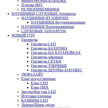
МИКРОФОНЫ КАРАОКЕ
Плееры MP3
РАДИОПРИЁМНИКИ
НАУШНИКИ,СЛУХОВЫЕ Аппараты
НАУШНИКИ BT/AIRPODS
НАУШНИКИ Внутриканальные
НАУШНИКИ Полноразмерные
СЛУХОВЫЕ АППАРАТЫ
НОВЫЙ ГОД
Гирлянды
Гирлянды LED
Гирлянды БАХРОМА
Гирлянды НА БАТАРЕЙКАХ
Гирлянды обычные
Гирлянды СЕТКИ
Гирлянды УЛИЧНЫЕ
Гирлянды ШТОРЫ-ЗАНАВЕС
ДЮРАЛАЙТ
Ёлки искусственные
Ёлки LED
Ёлки ПВХ
Звезды/Фигуры LED
Игрушки ёлочные
КАМИНЫ LED
Лазеры/Шары диско