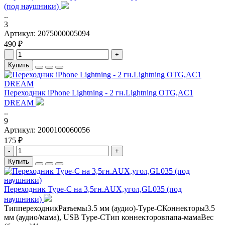
(под наушники)
..
3
Артикул:
2075000005094
490 ₽
-
+
Купить
Переходник iPhone Lightning - 2 гн.Lightning OTG,AC1
DREAM
..
9
Артикул:
2000100060056
175 ₽
-
+
Купить
Переходник Type-C на 3,5гн.AUX,угол,GL035 (под
наушники)
ТиппереходникРазъемы3.5 мм (аудио)-Type-CКоннекторы3.5
мм (аудио/мама), USB Type-CТип коннекторовпапа-мамаВес