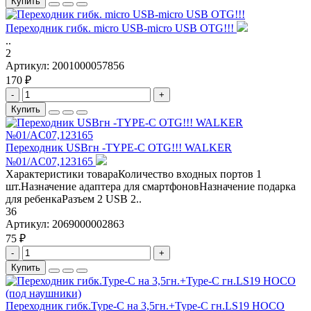
Купить
Переходник гибк. micro USB-micro USB OTG!!!
..
2
Артикул:
2001000057856
170 ₽
-
+
Купить
Переходник USBгн -TYPE-C OTG!!! WALKER
№01/AC07,123165
Характеристики товараКоличество входных портов 1
шт.Назначение адаптера для смартфоновНазначение подарка
для ребенкаРазъем 2 USB 2..
36
Артикул:
2069000002863
75 ₽
-
+
Купить
Переходник гибк.Type-C на 3,5гн.+Type-C гн.LS19 HOCO