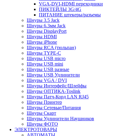
VGA-DVI-HDMI переходники
ПИКТЕЙЛЫ 3G/4G
ПИТАНИЕ штекеры/разъемы
Шнуры 3.5 Jack
Шнуры 6.3мм Jack
Шнуры DisplayPort
Шнуры HDMI
Шнуры iPhone
Шнуры RCA (тюльпан)
Шнуры TYPE-C
Шнуры USB micro
Шнуры USB mini
Шнуры USB разные
Шнуры USB Удлинители
Шнуры VGA / DVI
Шнуры Интерфейс/Шлейфы
Шнуры ОПТИКА-Toslink
Шнуры Патч-Корд LAN RJ45
Шнуры Принтер
Шнуры Сетевые/Питания
Шнуры Скарт
Шнуры Удлинители Наушников
Шнуры ФОТО
ЭЛЕКТРОТОВАРЫ
АВТОМАТЫ