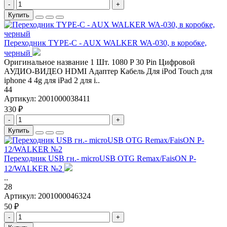
-
+
Купить
Переходник TYPE-C - AUX WALKER WA-030, в коробке,
черный
Оригинальное название 1 Шт. 1080 P 30 Pin Цифровой
АУДИО-ВИДЕО HDMI Адаптер Кабель Для iPod Touch для
iphone 4 4g для iPad 2 для i..
44
Артикул:
2001000038411
330 ₽
-
+
Купить
Переходник USB гн.- microUSB OTG Remax/FaisON P-
12/WALKER №2
..
28
Артикул:
2001000046324
50 ₽
-
+