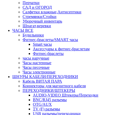
Перчатки
САД и ОГОРОД
Салфетки влажные,Антисептики
Стремянки/Стойки
Уборочный инвентарь
Шпагат,веревки
ЧАСЫ ВСЕ
Будильники
Фитнес-браслеты/SMART часы
Smart часы
Аксессуары к фитнес-браслетам
Фитнес-браслеты
часы наручные
Часы настенные
Часы песочные
Часы электронные
ШНУРЫ КАБЕЛИ/ПЕРЕХОДНИКИ
Кабель ВИТАЯ ПАРА
Коннекторы для магнитного кабеля
ПЕРЕХОДНИКИ/ШТЕКЕРЫ
AUDIO-VIDEO Штекеры/Переходки
BNC/RJ45 разъемы
OTG/AUX
TV (F) разъемы
USB разъемы/переходники