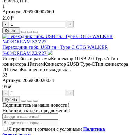
(брутто)11 г..
1
Артикул:
2069000007660
210 ₽
-
+
Купить
Переходник гибк. USB гн.- Type-C OTG WALKER
№03/DREAM Z2/Z27
Интерфейсы и разъемыКоннектор 1USB 2.0 Type-AТип
коннектора 1РазъемКоннектор 2USB Type-CТип коннектора
2ШтекерКоличество выходных ..
33
Артикул:
2069000020034
95 ₽
-
+
Купить
Подпишитесь на наши новости!
Новинки, скидки, предложения!
Я прочитал и согласен с условиями
Политика
безопасности