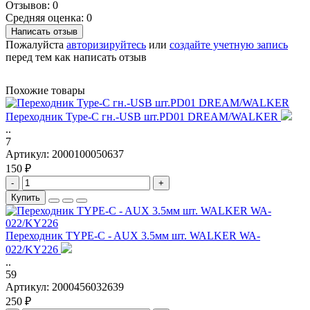
Отзывов: 0
Средняя оценка: 0
Написать отзыв
Пожалуйста
авторизируйтесь
или
создайте учетную запись
перед тем как написать отзыв
Похожие товары
Переходник Type-C гн.-USB шт.PD01 DREAM/WALKER
..
7
Артикул:
2000100050637
150 ₽
-
+
Купить
Переходник TYPE-C - AUX 3.5мм шт. WALKER WA-
022/KY226
..
59
Артикул:
2000456032639
250 ₽