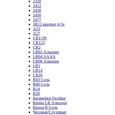
2330
2412
2430
2450
2477
3R12 квадрат 4,5v
A23
A27
CR1/3N
CR123
CR2
LR03 Алкалин
LR04 AAAA
LR06 Алкалин
LR1
LR14
LR20
R03 Соль
R06 Соль
R14
R20
Батарейки Особые
Крона LR Алкалин
Крона R Соль
Часовые/Слуховые