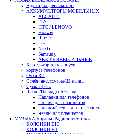
МОБИЛЬНЫЕ АКСЕССУАРЫ
Адаптеры для сим карт
АККУМУЛЯТОРЫ МОБИЛЬНЫХ
ALCATEL
FLY
HTC / LENOVO
Huawei
IPhone
LG
Nokia
Samsung
АКБ УНИВЕРСАЛЬНЫЕ
Блютуз-гарнитура в ухо
корпуса телефонов
Очки 3D
Селфи аксессуары/Штативы
Сумки фото
Чехлы/Накладки/Стекла
Накладки для телефонов
Пленка для планшетов
Пленки/Стекла для телефонов
Чехлы для планшетов
МУЗЫКА/Караоке/Радиоприемники
КОЛОНКИ BIG
КОЛОНКИ BT