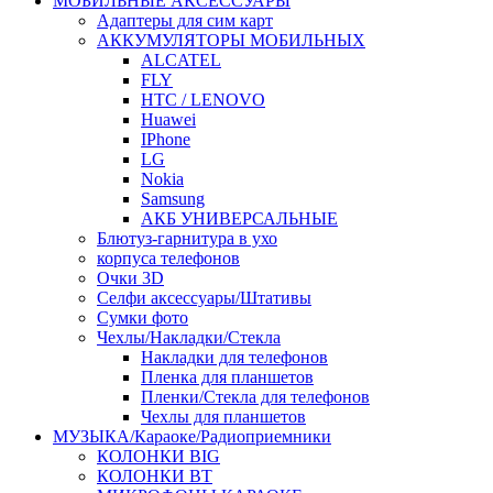
МОБИЛЬНЫЕ АКСЕССУАРЫ
Адаптеры для сим карт
АККУМУЛЯТОРЫ МОБИЛЬНЫХ
ALCATEL
FLY
HTC / LENOVO
Huawei
IPhone
LG
Nokia
Samsung
АКБ УНИВЕРСАЛЬНЫЕ
Блютуз-гарнитура в ухо
корпуса телефонов
Очки 3D
Селфи аксессуары/Штативы
Сумки фото
Чехлы/Накладки/Стекла
Накладки для телефонов
Пленка для планшетов
Пленки/Стекла для телефонов
Чехлы для планшетов
МУЗЫКА/Караоке/Радиоприемники
КОЛОНКИ BIG
КОЛОНКИ BT