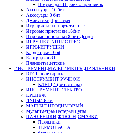
Шнуры для Игровых приставок
Аксессуары 16 бит.
Аксесуары 8 бит
Джойстики,Триггеры
Игр.приставки портативные
Игровые приставки 16бит.
Игровые приставки 8 бит Денди
ИГРУШКИ АНТИСТРЕС
ИГРЫ/ИГРУШКИ
Кардриджи 16bit
Картриджи 8 bit
Планшеты детские
ИНСТРУМЕНТ,МУЛЬТИМЕТРЫ,ПАЯЛЬНИКИ
ВЕСЫ ювелирные
ИНСТРУМЕНТ РУЧНОЙ
КЛЕЩИ (витая пара)
ИНСТРУМЕНТ ЭЛЕКТРО
КРЕПЕЖ
ЛУПЫ/Очки
МАГНИТ НЕОДИМОВЫЙ
Мультиметры/Тестеры/Щупы
ПАЯЛЬНИКИ,ФЛЮСЫ,СМАЗКИ
Паяльники
ТЕРМОПАСТА
Флюсы и т.п.