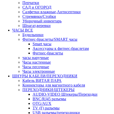
Перчатки
САД и ОГОРОД
Салфетки влажные,Антисептики
Стремянки/Стойки
Уборочный инвентарь
Шпагат,веревки
ЧАСЫ ВСЕ
Будильники
Фитнес-браслеты/SMART часы
Smart часы
Аксессуары к фитнес-браслетам
Фитнес-браслеты
часы наручные
Часы настенные
Часы песочные
Часы электронные
ШНУРЫ КАБЕЛИ/ПЕРЕХОДНИКИ
Кабель ВИТАЯ ПАРА
Коннекторы для магнитного кабеля
ПЕРЕХОДНИКИ/ШТЕКЕРЫ
AUDIO-VIDEO Штекеры/Переходки
BNC/RJ45 разъемы
OTG/AUX
TV (F) разъемы
USB разъемы/переходники