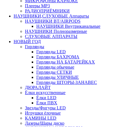
МИКРОФОНЫ КАРАОКЕ
Плееры MP3
РАДИОПРИЁМНИКИ
НАУШНИКИ,СЛУХОВЫЕ Аппараты
НАУШНИКИ BT/AIRPODS
НАУШНИКИ Внутриканальные
НАУШНИКИ Полноразмерные
СЛУХОВЫЕ АППАРАТЫ
НОВЫЙ ГОД
Гирлянды
Гирлянды LED
Гирлянды БАХРОМА
Гирлянды НА БАТАРЕЙКАХ
Гирлянды обычные
Гирлянды СЕТКИ
Гирлянды УЛИЧНЫЕ
Гирлянды ШТОРЫ-ЗАНАВЕС
ДЮРАЛАЙТ
Ёлки искусственные
Ёлки LED
Ёлки ПВХ
Звезды/Фигуры LED
Игрушки ёлочные
КАМИНЫ LED
Лазеры/Шары диско