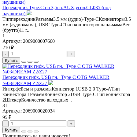
Переходник Type-C на 3,5гн.AUX,угол,GL035 (под
наушники)
ТиппереходникРазъемы3.5 мм (аудио)-Type-CКоннекторы3.5
мм (аудио/мама), USB Type-CТип коннекторовпапа-мамаВес
(брутто)11 г..
1
Артикул:
2069000007660
210 ₽
-
+
Купить
Переходник гибк. USB гн.- Type-C OTG WALKER
№03/DREAM Z2/Z27
Интерфейсы и разъемыКоннектор 1USB 2.0 Type-AТип
коннектора 1РазъемКоннектор 2USB Type-CТип коннектора
2ШтекерКоличество выходных ..
31
Артикул:
2069000020034
95 ₽
-
+
Купить
Подпишитесь на наши новости!