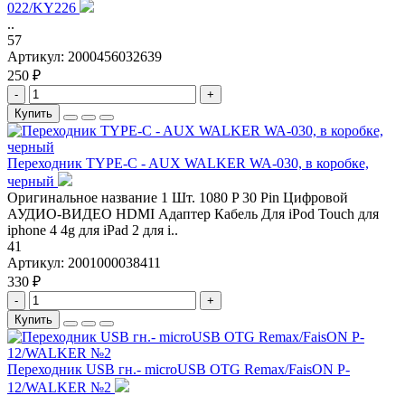
022/KY226
..
57
Артикул:
2000456032639
250 ₽
-
+
Купить
Переходник TYPE-C - AUX WALKER WA-030, в коробке,
черный
Оригинальное название 1 Шт. 1080 P 30 Pin Цифровой
АУДИО-ВИДЕО HDMI Адаптер Кабель Для iPod Touch для
iphone 4 4g для iPad 2 для i..
41
Артикул:
2001000038411
330 ₽
-
+
Купить
Переходник USB гн.- microUSB OTG Remax/FaisON P-
12/WALKER №2
..