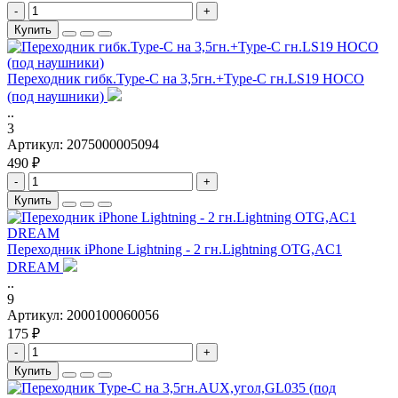
-
+
Купить
Переходник гибк.Type-C на 3,5гн.+Type-C гн.LS19 HOCO
(под наушники)
..
3
Артикул:
2075000005094
490 ₽
-
+
Купить
Переходник iPhone Lightning - 2 гн.Lightning OTG,AC1
DREAM
..
9
Артикул:
2000100060056
175 ₽
-
+
Купить