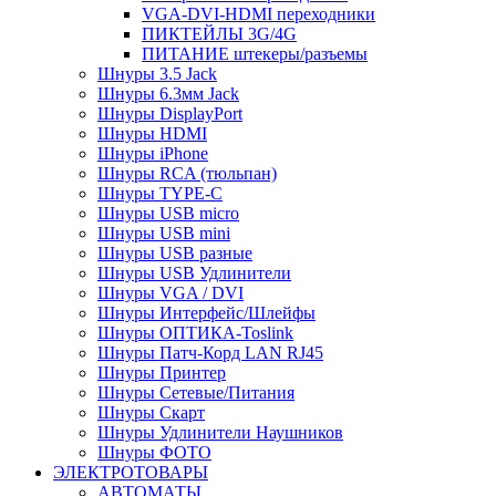
VGA-DVI-HDMI переходники
ПИКТЕЙЛЫ 3G/4G
ПИТАНИЕ штекеры/разъемы
Шнуры 3.5 Jack
Шнуры 6.3мм Jack
Шнуры DisplayPort
Шнуры HDMI
Шнуры iPhone
Шнуры RCA (тюльпан)
Шнуры TYPE-C
Шнуры USB micro
Шнуры USB mini
Шнуры USB разные
Шнуры USB Удлинители
Шнуры VGA / DVI
Шнуры Интерфейс/Шлейфы
Шнуры ОПТИКА-Toslink
Шнуры Патч-Корд LAN RJ45
Шнуры Принтер
Шнуры Сетевые/Питания
Шнуры Скарт
Шнуры Удлинители Наушников
Шнуры ФОТО
ЭЛЕКТРОТОВАРЫ
АВТОМАТЫ