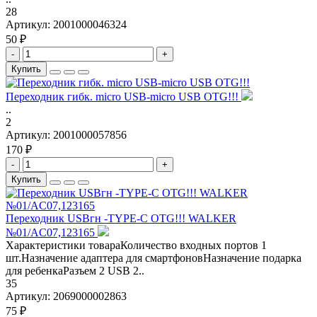
28
Артикул:
2001000046324
50 ₽
-
+
Купить
Переходник гибк. micro USB-micro USB OTG!!!
..
2
Артикул:
2001000057856
170 ₽
-
+
Купить
Переходник USBгн -TYPE-C OTG!!! WALKER
№01/AC07,123165
Характеристики товараКоличество входных портов 1
шт.Назначение адаптера для смартфоновНазначение подарка
для ребенкаРазъем 2 USB 2..
35
Артикул:
2069000002863
75 ₽