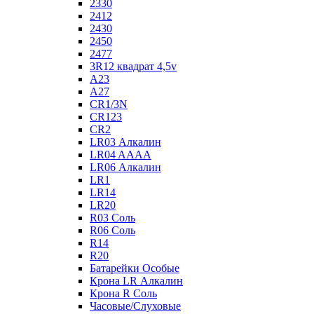
2330
2412
2430
2450
2477
3R12 квадрат 4,5v
A23
A27
CR1/3N
CR123
CR2
LR03 Алкалин
LR04 AAAA
LR06 Алкалин
LR1
LR14
LR20
R03 Соль
R06 Соль
R14
R20
Батарейки Особые
Крона LR Алкалин
Крона R Соль
Часовые/Слуховые