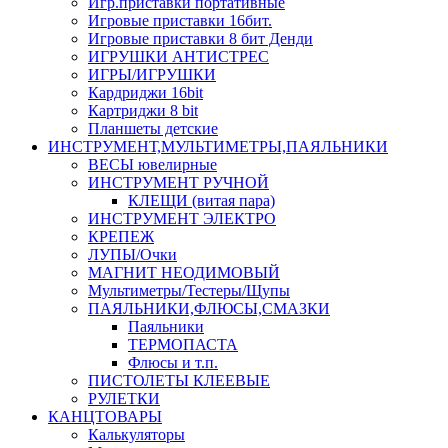
Игр.приставки портативные
Игровые приставки 16бит.
Игровые приставки 8 бит Денди
ИГРУШКИ АНТИСТРЕС
ИГРЫ/ИГРУШКИ
Кардриджи 16bit
Картриджи 8 bit
Планшеты детские
ИНСТРУМЕНТ,МУЛЬТИМЕТРЫ,ПАЯЛЬНИКИ
ВЕСЫ ювелирные
ИНСТРУМЕНТ РУЧНОЙ
КЛЕЩИ (витая пара)
ИНСТРУМЕНТ ЭЛЕКТРО
КРЕПЕЖ
ЛУПЫ/Очки
МАГНИТ НЕОДИМОВЫЙ
Мультиметры/Тестеры/Щупы
ПАЯЛЬНИКИ,ФЛЮСЫ,СМАЗКИ
Паяльники
ТЕРМОПАСТА
Флюсы и т.п.
ПИСТОЛЕТЫ КЛЕЕВЫЕ
РУЛЕТКИ
КАНЦТОВАРЫ
Калькуляторы