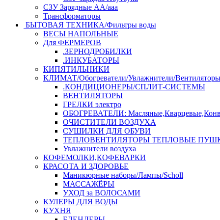
СЗУ Зарядные АА/ааа
Трансформаторы
БЫТОВАЯ ТЕХНИКА/Фильтры воды
ВЕСЫ НАПОЛЬНЫЕ
Для ФЕРМЕРОВ
.ЗЕРНОДРОБИЛКИ
.ИНКУБАТОРЫ
КИПЯТИЛЬНИКИ
КЛИМАТ/Обогреватели/Увлажнители/Вентилятор
.КОНДИЦИОНЕРЫ/СПЛИТ-СИСТЕМЫ
ВЕНТИЛЯТОРЫ
ГРЕЛКИ электро
ОБОГРЕВАТЕЛИ: Масляные,Кварцевые,Конв
ОЧИСТИТЕЛИ ВОЗДУХА
СУШИЛКИ ДЛЯ ОБУВИ
ТЕПЛОВЕНТИЛЯТОРЫ ТЕПЛОВЫЕ ПУШ
Увлажнители воздуха
КОФЕМОЛКИ,КОФЕВАРКИ
КРАСОТА И ЗДОРОВЬЕ
Маникюрные наборы/Лампы/Scholl
МАССАЖЁРЫ
УХОД за ВОЛОСАМИ
КУЛЕРЫ ДЛЯ ВОДЫ
КУХНЯ
БЛЕНДЕРЫ