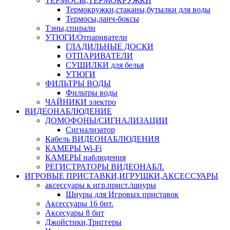
ТЕРМОСЫ,ТЕРМОКРУЖКИ
Термокружки,стаканы,бутылки для воды
Термосы,ланч-боксы
Тэны,спирали
УТЮГИ/Отпариватели
ГЛАДИЛЬНЫЕ ДОСКИ
ОТПАРИВАТЕЛИ
СУШИЛКИ для белья
УТЮГИ
ФИЛЬТРЫ ВОДЫ
Фильтры воды
ЧАЙНИКИ электро
ВИДЕОНАБЛЮДЕНИЕ
ДОМОФОНЫ/СИГНАЛИЗАЦИИ
Сигнализатор
Кабель ВИДЕОНАБЛЮДЕНИЯ
КАМЕРЫ Wi-Fi
КАМЕРЫ наблюдения
РЕГИСТРАТОРЫ ВИДЕОНАБЛ.
ИГРОВЫЕ ПРИСТАВКИ,ИГРУШКИ,АКСЕССУАРЫ
аксесcуары к игр.прист./шнуры
Шнуры для Игровых приставок
Аксессуары 16 бит.
Аксесуары 8 бит
Джойстики,Триггеры