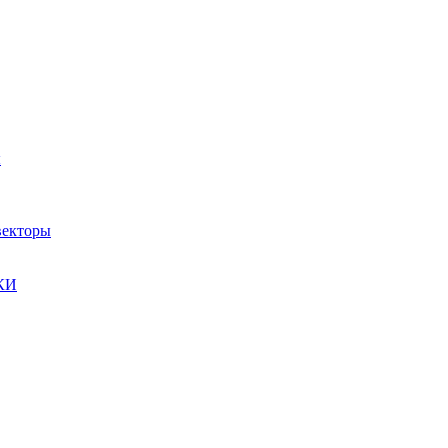
ы
екторы
КИ