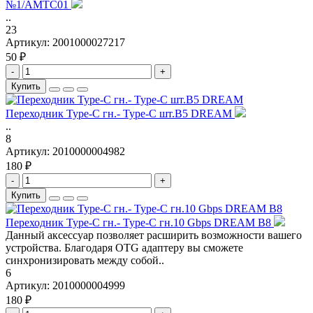
№1/AMTC01
..
23
Артикул:
2001000027217
50 ₽
-
+
Купить
Переходник Type-C гн.- Type-C шт.B5 DREAM
..
8
Артикул:
2010000004982
180 ₽
-
+
Купить
Переходник Type-C гн.- Type-C гн.10 Gbps DREAM B8
Данный аксессуар позволяет расширить возможности вашего
устройства. Благодаря OTG адаптеру вы сможете
синхронизировать между собой..
6
Артикул:
2010000004999
180 ₽