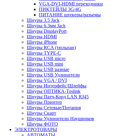
VGA-DVI-HDMI переходники
ПИКТЕЙЛЫ 3G/4G
ПИТАНИЕ штекеры/разъемы
Шнуры 3.5 Jack
Шнуры 6.3мм Jack
Шнуры DisplayPort
Шнуры HDMI
Шнуры iPhone
Шнуры RCA (тюльпан)
Шнуры TYPE-C
Шнуры USB micro
Шнуры USB mini
Шнуры USB разные
Шнуры USB Удлинители
Шнуры VGA / DVI
Шнуры Интерфейс/Шлейфы
Шнуры ОПТИКА-Toslink
Шнуры Патч-Корд LAN RJ45
Шнуры Принтер
Шнуры Сетевые/Питания
Шнуры Скарт
Шнуры Удлинители Наушников
Шнуры ФОТО
ЭЛЕКТРОТОВАРЫ
АВТОМАТЫ