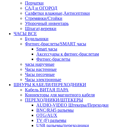
Перчатки
САД и ОГОРОД
Салфетки влажные,Антисептики
Стремянки/Стойки
Уборочный инвентарь
Шпагат,веревки
ЧАСЫ ВСЕ
Будильники
Фитнес-браслеты/SMART часы
Smart часы
Аксессуары к фитнес-браслетам
Фитнес-браслеты
часы наручные
Часы настенные
Часы песочные
Часы электронные
ШНУРЫ КАБЕЛИ/ПЕРЕХОДНИКИ
Кабель ВИТАЯ ПАРА
Коннекторы для магнитного кабеля
ПЕРЕХОДНИКИ/ШТЕКЕРЫ
AUDIO-VIDEO Штекеры/Переходки
BNC/RJ45 разъемы
OTG/AUX
TV (F) разъемы
USB разъемы/переходники