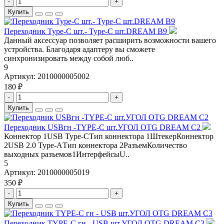
-
+
Купить
Переходник Type-C шт.- Type-C шт.DREAM B9
Данный аксессуар позволяет расширить возможности вашего
устройства. Благодаря адаптеру вы сможете
синхронизировать между собой люб..
9
Артикул:
2010000005002
180 ₽
-
+
Купить
Переходник USBгн -TYPE-C шт.УГОЛ OTG DREAM C2
Коннектор 1USB Type-CТип коннектора 1ШтекерКоннектор
2USB 2.0 Type-AТип коннектора 2РазъемКоличество
выходных разъемов1ИнтерфейсыU..
5
Артикул:
2010000005019
350 ₽
-
+
Купить
Переходник TYPE-C гн - USB шт.УГОЛ OTG DREAM C3