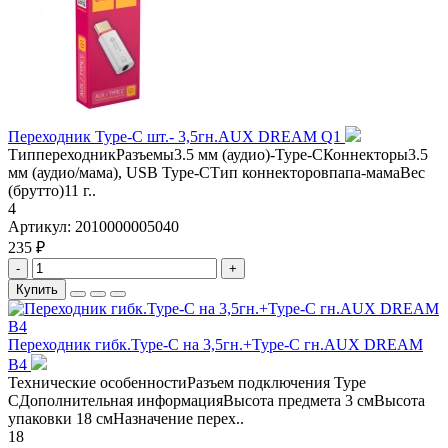
Переходник Type-C шт.- 3,5гн.AUX DREAM Q1
ТиппереходникРазъемы3.5 мм (аудио)-Type-CКоннекторы3.5
мм (аудио/мама), USB Type-CТип коннекторовпапа-мамаВес
(брутто)11 г..
4
Артикул:
2010000005040
235 ₽
-
+
Купить
Переходник гибк.Type-C на 3,5гн.+Type-C гн.AUX DREAM
B4
Технические особенностиРазъем подключения Type
CДополнительная информацияВысота предмета 3 смВысота
упаковки 18 смНазначение перех..
18