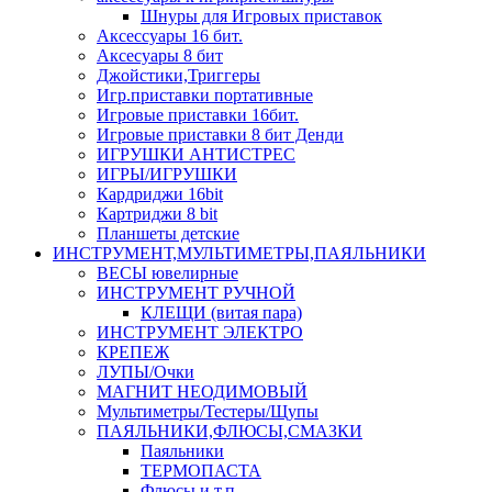
Шнуры для Игровых приставок
Аксессуары 16 бит.
Аксесуары 8 бит
Джойстики,Триггеры
Игр.приставки портативные
Игровые приставки 16бит.
Игровые приставки 8 бит Денди
ИГРУШКИ АНТИСТРЕС
ИГРЫ/ИГРУШКИ
Кардриджи 16bit
Картриджи 8 bit
Планшеты детские
ИНСТРУМЕНТ,МУЛЬТИМЕТРЫ,ПАЯЛЬНИКИ
ВЕСЫ ювелирные
ИНСТРУМЕНТ РУЧНОЙ
КЛЕЩИ (витая пара)
ИНСТРУМЕНТ ЭЛЕКТРО
КРЕПЕЖ
ЛУПЫ/Очки
МАГНИТ НЕОДИМОВЫЙ
Мультиметры/Тестеры/Щупы
ПАЯЛЬНИКИ,ФЛЮСЫ,СМАЗКИ
Паяльники
ТЕРМОПАСТА
Флюсы и т.п.