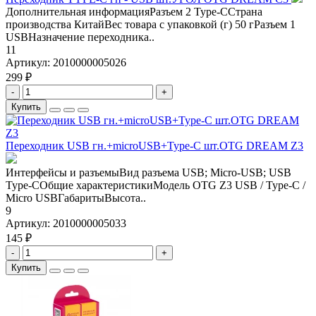
Дополнительная информацияРазъем 2 Type-ССтрана
производства КитайВес товара с упаковкой (г) 50 гРазъем 1
USBНазначение переходника..
11
Артикул:
2010000005026
299 ₽
-
+
Купить
Переходник USB гн.+microUSB+Type-C шт.OTG DREAM Z3
Интерфейсы и разъемыВид разъема USB; Micro-USB; USB
Type-CОбщие характеристикиМодель OTG Z3 USB / Type-C /
Micro USBГабаритыВысота..
9
Артикул:
2010000005033
145 ₽
-
+
Купить