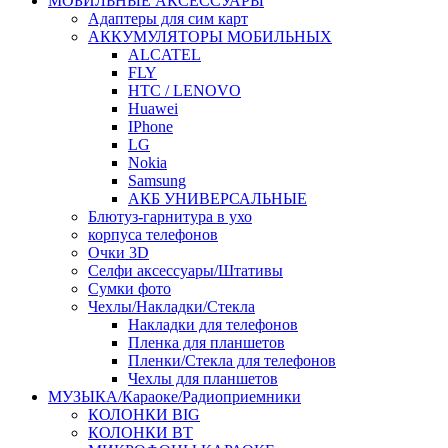
МОБИЛЬНЫЕ АКСЕССУАРЫ
Адаптеры для сим карт
АККУМУЛЯТОРЫ МОБИЛЬНЫХ
ALCATEL
FLY
HTC / LENOVO
Huawei
IPhone
LG
Nokia
Samsung
АКБ УНИВЕРСАЛЬНЫЕ
Блютуз-гарнитура в ухо
корпуса телефонов
Очки 3D
Селфи аксессуары/Штативы
Сумки фото
Чехлы/Накладки/Стекла
Накладки для телефонов
Пленка для планшетов
Пленки/Стекла для телефонов
Чехлы для планшетов
МУЗЫКА/Караоке/Радиоприемники
КОЛОНКИ BIG
КОЛОНКИ BT