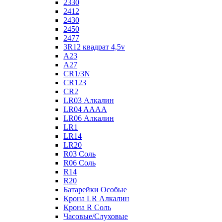
2330
2412
2430
2450
2477
3R12 квадрат 4,5v
A23
A27
CR1/3N
CR123
CR2
LR03 Алкалин
LR04 AAAA
LR06 Алкалин
LR1
LR14
LR20
R03 Соль
R06 Соль
R14
R20
Батарейки Особые
Крона LR Алкалин
Крона R Соль
Часовые/Слуховые