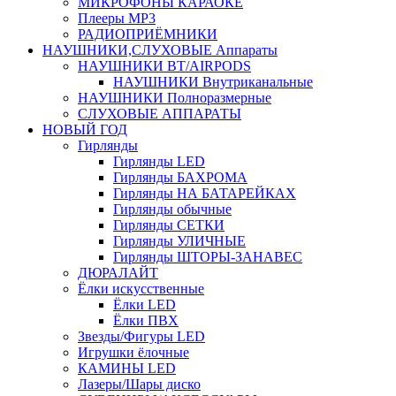
МИКРОФОНЫ КАРАОКЕ
Плееры MP3
РАДИОПРИЁМНИКИ
НАУШНИКИ,СЛУХОВЫЕ Аппараты
НАУШНИКИ BT/AIRPODS
НАУШНИКИ Внутриканальные
НАУШНИКИ Полноразмерные
СЛУХОВЫЕ АППАРАТЫ
НОВЫЙ ГОД
Гирлянды
Гирлянды LED
Гирлянды БАХРОМА
Гирлянды НА БАТАРЕЙКАХ
Гирлянды обычные
Гирлянды СЕТКИ
Гирлянды УЛИЧНЫЕ
Гирлянды ШТОРЫ-ЗАНАВЕС
ДЮРАЛАЙТ
Ёлки искусственные
Ёлки LED
Ёлки ПВХ
Звезды/Фигуры LED
Игрушки ёлочные
КАМИНЫ LED
Лазеры/Шары диско