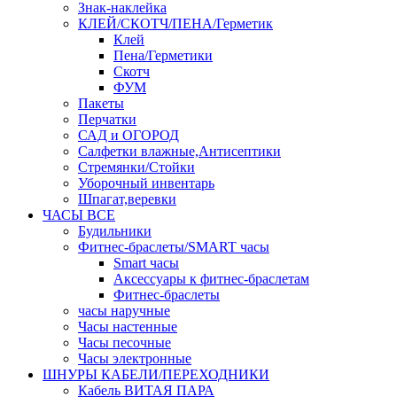
Знак-наклейка
КЛЕЙ/СКОТЧ/ПЕНА/Герметик
Клей
Пена/Герметики
Скотч
ФУМ
Пакеты
Перчатки
САД и ОГОРОД
Салфетки влажные,Антисептики
Стремянки/Стойки
Уборочный инвентарь
Шпагат,веревки
ЧАСЫ ВСЕ
Будильники
Фитнес-браслеты/SMART часы
Smart часы
Аксессуары к фитнес-браслетам
Фитнес-браслеты
часы наручные
Часы настенные
Часы песочные
Часы электронные
ШНУРЫ КАБЕЛИ/ПЕРЕХОДНИКИ
Кабель ВИТАЯ ПАРА