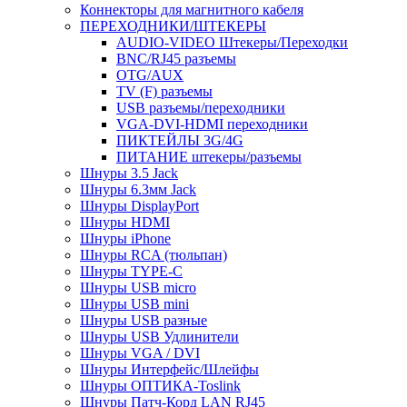
Коннекторы для магнитного кабеля
ПЕРЕХОДНИКИ/ШТЕКЕРЫ
AUDIO-VIDEO Штекеры/Переходки
BNC/RJ45 разъемы
OTG/AUX
TV (F) разъемы
USB разъемы/переходники
VGA-DVI-HDMI переходники
ПИКТЕЙЛЫ 3G/4G
ПИТАНИЕ штекеры/разъемы
Шнуры 3.5 Jack
Шнуры 6.3мм Jack
Шнуры DisplayPort
Шнуры HDMI
Шнуры iPhone
Шнуры RCA (тюльпан)
Шнуры TYPE-C
Шнуры USB micro
Шнуры USB mini
Шнуры USB разные
Шнуры USB Удлинители
Шнуры VGA / DVI
Шнуры Интерфейс/Шлейфы
Шнуры ОПТИКА-Toslink
Шнуры Патч-Корд LAN RJ45