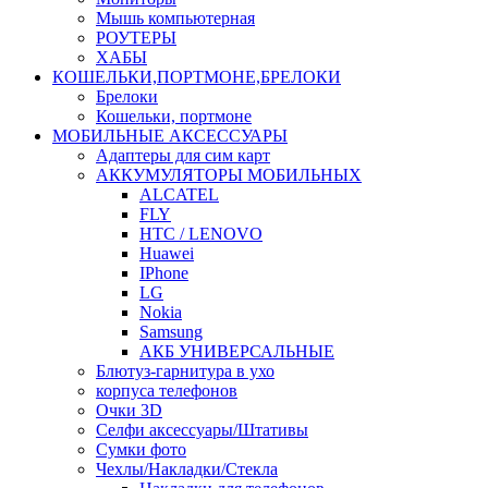
Мышь компьютерная
РОУТЕРЫ
ХАБЫ
КОШЕЛЬКИ,ПОРТМОНЕ,БРЕЛОКИ
Брелоки
Кошельки, портмоне
МОБИЛЬНЫЕ АКСЕССУАРЫ
Адаптеры для сим карт
АККУМУЛЯТОРЫ МОБИЛЬНЫХ
ALCATEL
FLY
HTC / LENOVO
Huawei
IPhone
LG
Nokia
Samsung
АКБ УНИВЕРСАЛЬНЫЕ
Блютуз-гарнитура в ухо
корпуса телефонов
Очки 3D
Селфи аксессуары/Штативы
Сумки фото
Чехлы/Накладки/Стекла