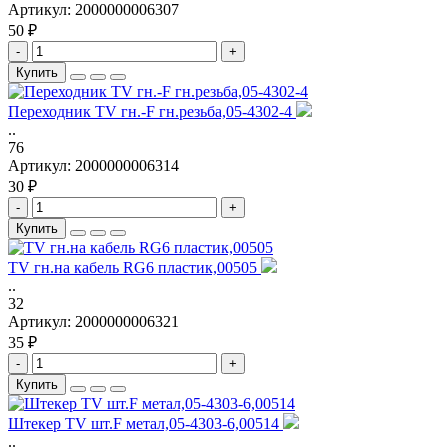
Артикул:
2000000006307
50 ₽
-
+
Купить
Переходник TV гн.-F гн.резьба,05-4302-4
..
76
Артикул:
2000000006314
30 ₽
-
+
Купить
TV гн.на кабель RG6 пластик,00505
..
32
Артикул:
2000000006321
35 ₽
-
+
Купить
Штекер TV шт.F метал,05-4303-6,00514
..