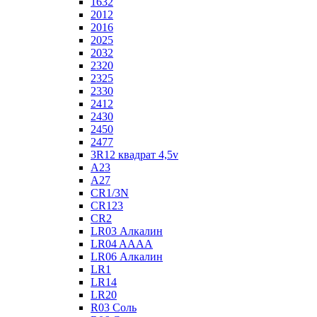
1632
2012
2016
2025
2032
2320
2325
2330
2412
2430
2450
2477
3R12 квадрат 4,5v
A23
A27
CR1/3N
CR123
CR2
LR03 Алкалин
LR04 AAAA
LR06 Алкалин
LR1
LR14
LR20
R03 Соль