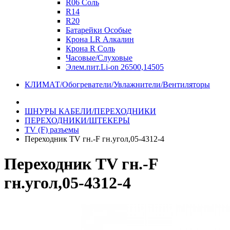
R06 Соль
R14
R20
Батарейки Особые
Крона LR Алкалин
Крона R Соль
Часовые/Слуховые
Элем.пит.Li-on 26500,14505
КЛИМАТ/Обогреватели/Увлажнители/Вентиляторы
ШНУРЫ КАБЕЛИ/ПЕРЕХОДНИКИ
ПЕРЕХОДНИКИ/ШТЕКЕРЫ
TV (F) разъемы
Переходник TV гн.-F гн.угол,05-4312-4
Переходник TV гн.-F
гн.угол,05-4312-4