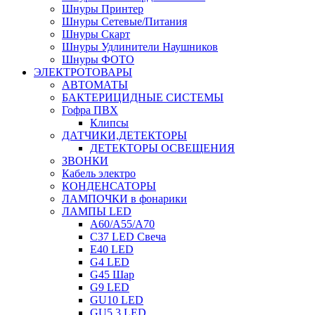
Шнуры Принтер
Шнуры Сетевые/Питания
Шнуры Скарт
Шнуры Удлинители Наушников
Шнуры ФОТО
ЭЛЕКТРОТОВАРЫ
АВТОМАТЫ
БАКТЕРИЦИДНЫЕ СИСТЕМЫ
Гофра ПВХ
Клипсы
ДАТЧИКИ,ДЕТЕКТОРЫ
ДЕТЕКТОРЫ ОСВЕЩЕНИЯ
ЗВОНКИ
Кабель электро
КОНДЕНСАТОРЫ
ЛАМПОЧКИ в фонарики
ЛАМПЫ LED
A60/A55/A70
C37 LED Свеча
E40 LED
G4 LED
G45 Шар
G9 LED
GU10 LED
GU5.3 LED