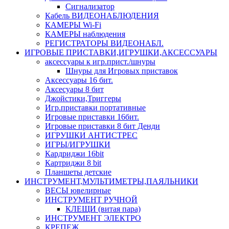
Сигнализатор
Кабель ВИДЕОНАБЛЮДЕНИЯ
КАМЕРЫ Wi-Fi
КАМЕРЫ наблюдения
РЕГИСТРАТОРЫ ВИДЕОНАБЛ.
ИГРОВЫЕ ПРИСТАВКИ,ИГРУШКИ,АКСЕССУАРЫ
аксесcуары к игр.прист./шнуры
Шнуры для Игровых приставок
Аксессуары 16 бит.
Аксесуары 8 бит
Джойстики,Триггеры
Игр.приставки портативные
Игровые приставки 16бит.
Игровые приставки 8 бит Денди
ИГРУШКИ АНТИСТРЕС
ИГРЫ/ИГРУШКИ
Кардриджи 16bit
Картриджи 8 bit
Планшеты детские
ИНСТРУМЕНТ,МУЛЬТИМЕТРЫ,ПАЯЛЬНИКИ
ВЕСЫ ювелирные
ИНСТРУМЕНТ РУЧНОЙ
КЛЕЩИ (витая пара)
ИНСТРУМЕНТ ЭЛЕКТРО
КРЕПЕЖ