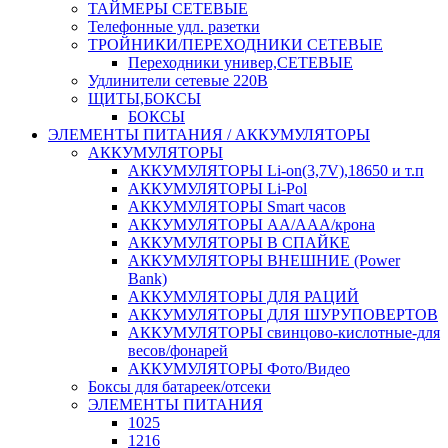
ТАЙМЕРЫ СЕТЕВЫЕ
Телефонные удл. разетки
ТРОЙНИКИ/ПЕРЕХОДНИКИ СЕТЕВЫЕ
Переходники универ,СЕТЕВЫЕ
Удлинители сетевые 220В
ЩИТЫ,БОКСЫ
БОКСЫ
ЭЛЕМЕНТЫ ПИТАНИЯ / АККУМУЛЯТОРЫ
АККУМУЛЯТОРЫ
АККУМУЛЯТОРЫ Li-on(3,7V),18650 и т.п
АККУМУЛЯТОРЫ Li-Pol
АККУМУЛЯТОРЫ Smart часов
АККУМУЛЯТОРЫ АА/ААА/крона
АККУМУЛЯТОРЫ В СПАЙКЕ
АККУМУЛЯТОРЫ ВНЕШНИЕ (Power
Bank)
АККУМУЛЯТОРЫ ДЛЯ РАЦИЙ
АККУМУЛЯТОРЫ ДЛЯ ШУРУПОВЕРТОВ
АККУМУЛЯТОРЫ свинцово-кислотные-для
весов/фонарей
АККУМУЛЯТОРЫ Фото/Видео
Боксы для батареек/отсеки
ЭЛЕМЕНТЫ ПИТАНИЯ
1025
1216