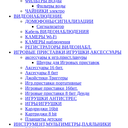
ФИЛЬТРЫ ВОДЫ
Фильтры воды
ЧАЙНИКИ электро
ВИДЕОНАБЛЮДЕНИЕ
ДОМОФОНЫ/СИГНАЛИЗАЦИИ
Сигнализатор
Кабель ВИДЕОНАБЛЮДЕНИЯ
КАМЕРЫ Wi-Fi
КАМЕРЫ наблюдения
РЕГИСТРАТОРЫ ВИДЕОНАБЛ.
ИГРОВЫЕ ПРИСТАВКИ,ИГРУШКИ,АКСЕССУАРЫ
аксесcуары к игр.прист./шнуры
Шнуры для Игровых приставок
Аксессуары 16 бит.
Аксесуары 8 бит
Джойстики,Триггеры
Игр.приставки портативные
Игровые приставки 16бит.
Игровые приставки 8 бит Денди
ИГРУШКИ АНТИСТРЕС
ИГРЫ/ИГРУШКИ
Кардриджи 16bit
Картриджи 8 bit
Планшеты детские
ИНСТРУМЕНТ,МУЛЬТИМЕТРЫ,ПАЯЛЬНИКИ