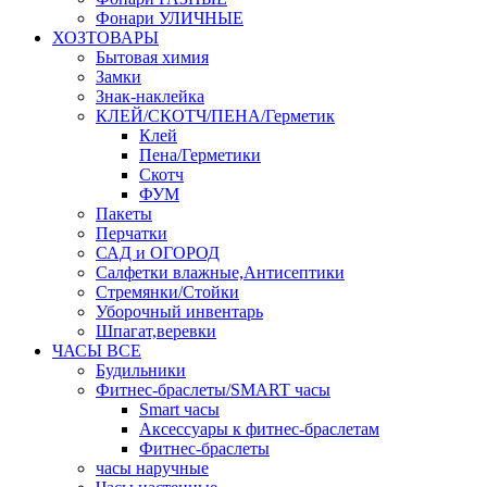
Фонари УЛИЧНЫЕ
ХОЗТОВАРЫ
Бытовая химия
Замки
Знак-наклейка
КЛЕЙ/СКОТЧ/ПЕНА/Герметик
Клей
Пена/Герметики
Скотч
ФУМ
Пакеты
Перчатки
САД и ОГОРОД
Салфетки влажные,Антисептики
Стремянки/Стойки
Уборочный инвентарь
Шпагат,веревки
ЧАСЫ ВСЕ
Будильники
Фитнес-браслеты/SMART часы
Smart часы
Аксессуары к фитнес-браслетам
Фитнес-браслеты
часы наручные