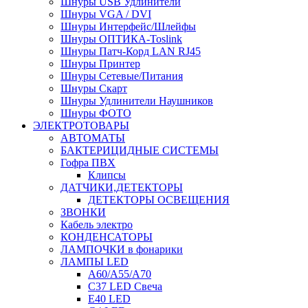
Шнуры USB Удлинители
Шнуры VGA / DVI
Шнуры Интерфейс/Шлейфы
Шнуры ОПТИКА-Toslink
Шнуры Патч-Корд LAN RJ45
Шнуры Принтер
Шнуры Сетевые/Питания
Шнуры Скарт
Шнуры Удлинители Наушников
Шнуры ФОТО
ЭЛЕКТРОТОВАРЫ
АВТОМАТЫ
БАКТЕРИЦИДНЫЕ СИСТЕМЫ
Гофра ПВХ
Клипсы
ДАТЧИКИ,ДЕТЕКТОРЫ
ДЕТЕКТОРЫ ОСВЕЩЕНИЯ
ЗВОНКИ
Кабель электро
КОНДЕНСАТОРЫ
ЛАМПОЧКИ в фонарики
ЛАМПЫ LED
A60/A55/A70
C37 LED Свеча
E40 LED