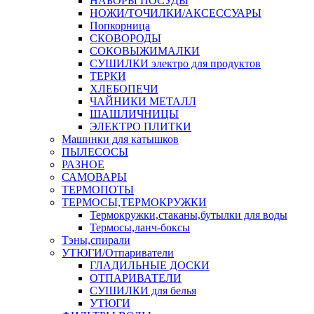
НАБОРЫ ПОСУДЫ
НОЖИ/ТОЧИЛКИ/АКСЕССУАРЫ
Попкорница
СКОВОРОДЫ
СОКОВЫЖИМАЛКИ
СУШИЛКИ электро для продуктов
ТЕРКИ
ХЛЕБОПЕЧИ
ЧАЙНИКИ МЕТАЛЛ
ШАШЛИЧНИЦЫ
ЭЛЕКТРО ПЛИТКИ
Машинки для катышков
ПЫЛЕСОСЫ
РАЗНОЕ
САМОВАРЫ
ТЕРМОПОТЫ
ТЕРМОСЫ,ТЕРМОКРУЖКИ
Термокружки,стаканы,бутылки для воды
Термосы,ланч-боксы
Тэны,спирали
УТЮГИ/Отпариватели
ГЛАДИЛЬНЫЕ ДОСКИ
ОТПАРИВАТЕЛИ
СУШИЛКИ для белья
УТЮГИ