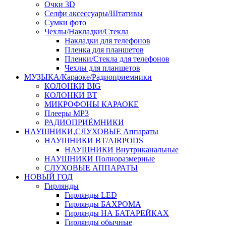
Очки 3D
Селфи аксессуары/Штативы
Сумки фото
Чехлы/Накладки/Стекла
Накладки для телефонов
Пленка для планшетов
Пленки/Стекла для телефонов
Чехлы для планшетов
МУЗЫКА/Караоке/Радиоприемники
КОЛОНКИ BIG
КОЛОНКИ BT
МИКРОФОНЫ КАРАОКЕ
Плееры MP3
РАДИОПРИЁМНИКИ
НАУШНИКИ,СЛУХОВЫЕ Аппараты
НАУШНИКИ BT/AIRPODS
НАУШНИКИ Внутриканальные
НАУШНИКИ Полноразмерные
СЛУХОВЫЕ АППАРАТЫ
НОВЫЙ ГОД
Гирлянды
Гирлянды LED
Гирлянды БАХРОМА
Гирлянды НА БАТАРЕЙКАХ
Гирлянды обычные