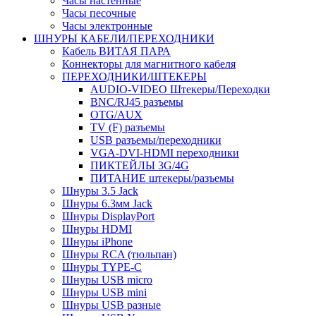
Часы настенные
Часы песочные
Часы электронные
ШНУРЫ КАБЕЛИ/ПЕРЕХОДНИКИ
Кабель ВИТАЯ ПАРА
Коннекторы для магнитного кабеля
ПЕРЕХОДНИКИ/ШТЕКЕРЫ
AUDIO-VIDEO Штекеры/Переходки
BNC/RJ45 разъемы
OTG/AUX
TV (F) разъемы
USB разъемы/переходники
VGA-DVI-HDMI переходники
ПИКТЕЙЛЫ 3G/4G
ПИТАНИЕ штекеры/разъемы
Шнуры 3.5 Jack
Шнуры 6.3мм Jack
Шнуры DisplayPort
Шнуры HDMI
Шнуры iPhone
Шнуры RCA (тюльпан)
Шнуры TYPE-C
Шнуры USB micro
Шнуры USB mini
Шнуры USB разные