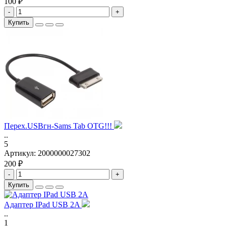
100 ₽
-
+
Купить
Перех.USBгн-Sams Tab OTG!!!
..
5
Артикул:
2000000027302
200 ₽
-
+
Купить
Адаптер IPad USB 2A
..
1