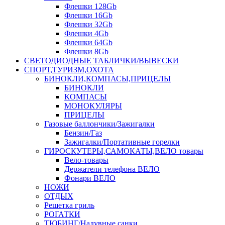
Флешки 128Gb
Флешки 16Gb
Флешки 32Gb
Флешки 4Gb
Флешки 64Gb
Флешки 8Gb
СВЕТОДИОДНЫЕ ТАБЛИЧКИ/ВЫВЕСКИ
СПОРТ,ТУРИЗМ,ОХОТА
БИНОКЛИ,КОМПАСЫ,ПРИЦЕЛЫ
БИНОКЛИ
КОМПАСЫ
МОНОКУЛЯРЫ
ПРИЦЕЛЫ
Газовые баллончики/Зажигалки
Бензин/Газ
Зажигалки/Портативные горелки
ГИРОСКУТЕРЫ,САМОКАТЫ,ВЕЛО товары
Вело-товары
Держатели телефона ВЕЛО
Фонари ВЕЛО
НОЖИ
ОТДЫХ
Решетка гриль
РОГАТКИ
ТЮБИНГ/Надувные санки