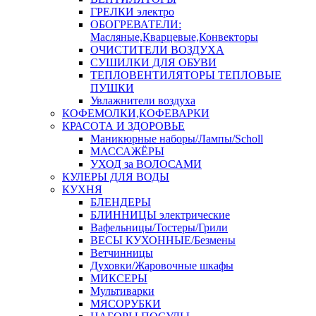
ГРЕЛКИ электро
ОБОГРЕВАТЕЛИ:
Масляные,Кварцевые,Конвекторы
ОЧИСТИТЕЛИ ВОЗДУХА
СУШИЛКИ ДЛЯ ОБУВИ
ТЕПЛОВЕНТИЛЯТОРЫ ТЕПЛОВЫЕ
ПУШКИ
Увлажнители воздуха
КОФЕМОЛКИ,КОФЕВАРКИ
КРАСОТА И ЗДОРОВЬЕ
Маникюрные наборы/Лампы/Scholl
МАССАЖЁРЫ
УХОД за ВОЛОСАМИ
КУЛЕРЫ ДЛЯ ВОДЫ
КУХНЯ
БЛЕНДЕРЫ
БЛИННИЦЫ электрические
Вафельницы/Тостеры/Грили
ВЕСЫ КУХОННЫЕ/Безмены
Ветчинницы
Духовки/Жаровочные шкафы
МИКСЕРЫ
Мультиварки
МЯСОРУБКИ