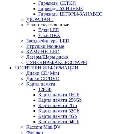
Гирлянды СЕТКИ
Гирлянды УЛИЧНЫЕ
Гирлянды ШТОРЫ-ЗАНАВЕС
ДЮРАЛАЙТ
Ёлки искусственные
Ёлки LED
Ёлки ПВХ
Звезды/Фигуры LED
Игрушки ёлочные
КАМИНЫ LED
Лазеры/Шары диско
СУВЕНИРЫ/АКСЕССУАРЫ
НОСИТЕЛИ ИНФОРМАЦИИ
Диски CD/ Mini
Диски CD/DVD
Карты памяти
128Gb
Карты памяти 16Gb
Карты памяти 256Gb
Карты памяти 2Gb
Карты памяти 32Gb
Карты памяти 4Gb
Карты памяти 64Gb
Кассета Mini DV
Флешки