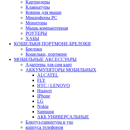
Картридеры
Клавиатуры
Коврик для мыши
Микрофоны PC
Мониторы
Мышь компьютерная
РОУТЕРЫ
ХАБЫ
КОШЕЛЬКИ,ПОРТМОНЕ,БРЕЛОКИ
Брелоки
Кошельки, портмоне
МОБИЛЬНЫЕ АКСЕССУАРЫ
Адаптеры для сим карт
АККУМУЛЯТОРЫ МОБИЛЬНЫХ
ALCATEL
FLY
HTC / LENOVO
Huawei
IPhone
LG
Nokia
Samsung
АКБ УНИВЕРСАЛЬНЫЕ
Блютуз-гарнитура в ухо
корпуса телефонов