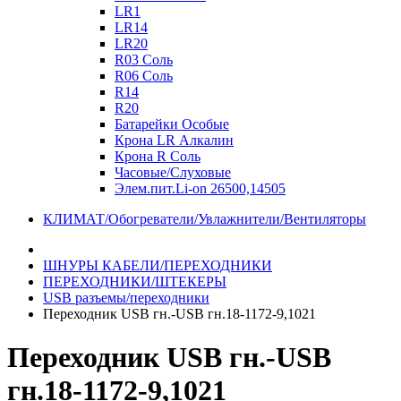
LR1
LR14
LR20
R03 Соль
R06 Соль
R14
R20
Батарейки Особые
Крона LR Алкалин
Крона R Соль
Часовые/Слуховые
Элем.пит.Li-on 26500,14505
КЛИМАТ/Обогреватели/Увлажнители/Вентиляторы
ШНУРЫ КАБЕЛИ/ПЕРЕХОДНИКИ
ПЕРЕХОДНИКИ/ШТЕКЕРЫ
USB разъемы/переходники
Переходник USB гн.-USB гн.18-1172-9,1021
Переходник USB гн.-USB
гн.18-1172-9,1021