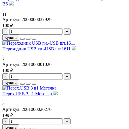
B6
..
11
Артикул:
2000000037929
100 ₽
-
+
Купить
Переходник USB гн.-USB шт.1611
..
7
Артикул:
2001000001026
100 ₽
-
+
Купить
Перех.USB 3 в1 Метелка
..
4
Артикул:
2001000020270
199 ₽
-
+
Купить