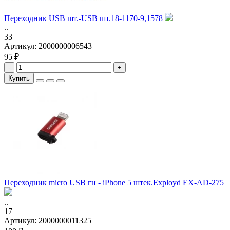
Переходник USB шт.-USB шт.18-1170-9,1578
..
33
Артикул:
2000000006543
95 ₽
-
+
Купить
Переходник micro USB гн - iPhone 5 штек.Exployd EX-AD-275
..
17
Артикул:
2000000011325