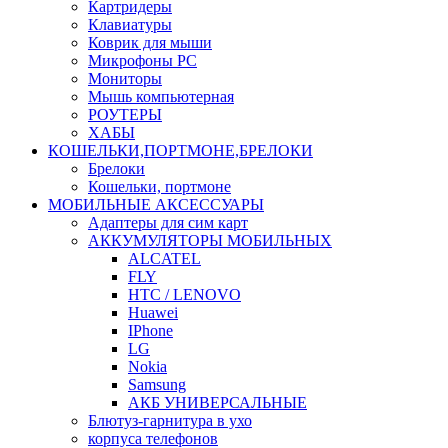
Картридеры
Клавиатуры
Коврик для мыши
Микрофоны PC
Мониторы
Мышь компьютерная
РОУТЕРЫ
ХАБЫ
КОШЕЛЬКИ,ПОРТМОНЕ,БРЕЛОКИ
Брелоки
Кошельки, портмоне
МОБИЛЬНЫЕ АКСЕССУАРЫ
Адаптеры для сим карт
АККУМУЛЯТОРЫ МОБИЛЬНЫХ
ALCATEL
FLY
HTC / LENOVO
Huawei
IPhone
LG
Nokia
Samsung
АКБ УНИВЕРСАЛЬНЫЕ
Блютуз-гарнитура в ухо
корпуса телефонов