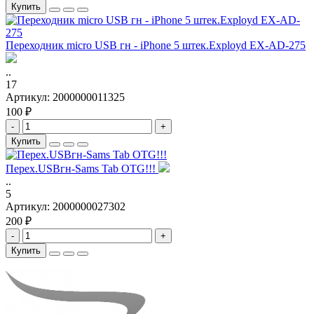
Купить
Переходник micro USB гн - iPhone 5 штек.Exployd EX-AD-275
..
17
Артикул:
2000000011325
100 ₽
-
+
Купить
Перех.USBгн-Sams Tab OTG!!!
..
5
Артикул:
2000000027302
200 ₽
-
+
Купить