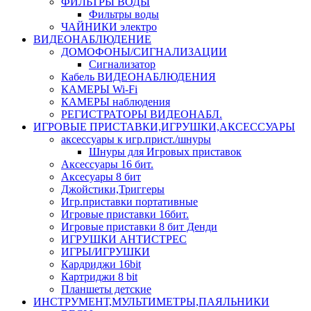
ФИЛЬТРЫ ВОДЫ
Фильтры воды
ЧАЙНИКИ электро
ВИДЕОНАБЛЮДЕНИЕ
ДОМОФОНЫ/СИГНАЛИЗАЦИИ
Сигнализатор
Кабель ВИДЕОНАБЛЮДЕНИЯ
КАМЕРЫ Wi-Fi
КАМЕРЫ наблюдения
РЕГИСТРАТОРЫ ВИДЕОНАБЛ.
ИГРОВЫЕ ПРИСТАВКИ,ИГРУШКИ,АКСЕССУАРЫ
аксесcуары к игр.прист./шнуры
Шнуры для Игровых приставок
Аксессуары 16 бит.
Аксесуары 8 бит
Джойстики,Триггеры
Игр.приставки портативные
Игровые приставки 16бит.
Игровые приставки 8 бит Денди
ИГРУШКИ АНТИСТРЕС
ИГРЫ/ИГРУШКИ
Кардриджи 16bit
Картриджи 8 bit
Планшеты детские
ИНСТРУМЕНТ,МУЛЬТИМЕТРЫ,ПАЯЛЬНИКИ