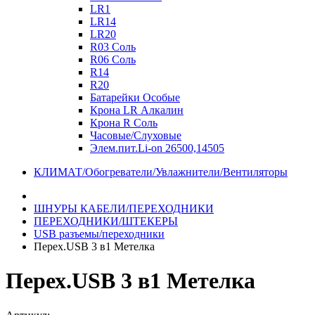
LR1
LR14
LR20
R03 Соль
R06 Соль
R14
R20
Батарейки Особые
Крона LR Алкалин
Крона R Соль
Часовые/Слуховые
Элем.пит.Li-on 26500,14505
КЛИМАТ/Обогреватели/Увлажнители/Вентиляторы
ШНУРЫ КАБЕЛИ/ПЕРЕХОДНИКИ
ПЕРЕХОДНИКИ/ШТЕКЕРЫ
USB разъемы/переходники
Перех.USB 3 в1 Метелка
Перех.USB 3 в1 Метелка