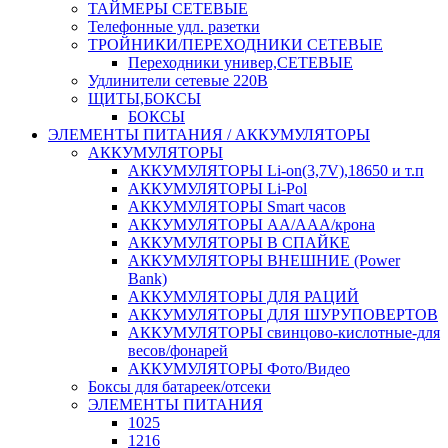
ТАЙМЕРЫ СЕТЕВЫЕ
Телефонные удл. разетки
ТРОЙНИКИ/ПЕРЕХОДНИКИ СЕТЕВЫЕ
Переходники универ,СЕТЕВЫЕ
Удлинители сетевые 220В
ЩИТЫ,БОКСЫ
БОКСЫ
ЭЛЕМЕНТЫ ПИТАНИЯ / АККУМУЛЯТОРЫ
АККУМУЛЯТОРЫ
АККУМУЛЯТОРЫ Li-on(3,7V),18650 и т.п
АККУМУЛЯТОРЫ Li-Pol
АККУМУЛЯТОРЫ Smart часов
АККУМУЛЯТОРЫ АА/ААА/крона
АККУМУЛЯТОРЫ В СПАЙКЕ
АККУМУЛЯТОРЫ ВНЕШНИЕ (Power
Bank)
АККУМУЛЯТОРЫ ДЛЯ РАЦИЙ
АККУМУЛЯТОРЫ ДЛЯ ШУРУПОВЕРТОВ
АККУМУЛЯТОРЫ свинцово-кислотные-для
весов/фонарей
АККУМУЛЯТОРЫ Фото/Видео
Боксы для батареек/отсеки
ЭЛЕМЕНТЫ ПИТАНИЯ
1025
1216