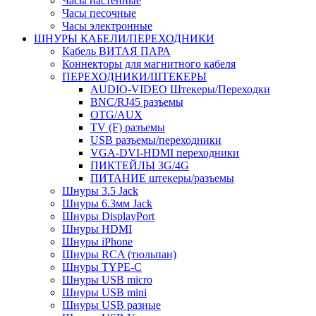
Часы настенные
Часы песочные
Часы электронные
ШНУРЫ КАБЕЛИ/ПЕРЕХОДНИКИ
Кабель ВИТАЯ ПАРА
Коннекторы для магнитного кабеля
ПЕРЕХОДНИКИ/ШТЕКЕРЫ
AUDIO-VIDEO Штекеры/Переходки
BNC/RJ45 разъемы
OTG/AUX
TV (F) разъемы
USB разъемы/переходники
VGA-DVI-HDMI переходники
ПИКТЕЙЛЫ 3G/4G
ПИТАНИЕ штекеры/разъемы
Шнуры 3.5 Jack
Шнуры 6.3мм Jack
Шнуры DisplayPort
Шнуры HDMI
Шнуры iPhone
Шнуры RCA (тюльпан)
Шнуры TYPE-C
Шнуры USB micro
Шнуры USB mini
Шнуры USB разные