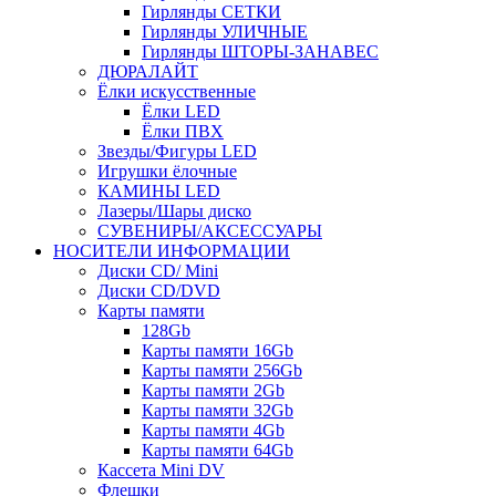
Гирлянды СЕТКИ
Гирлянды УЛИЧНЫЕ
Гирлянды ШТОРЫ-ЗАНАВЕС
ДЮРАЛАЙТ
Ёлки искусственные
Ёлки LED
Ёлки ПВХ
Звезды/Фигуры LED
Игрушки ёлочные
КАМИНЫ LED
Лазеры/Шары диско
СУВЕНИРЫ/АКСЕССУАРЫ
НОСИТЕЛИ ИНФОРМАЦИИ
Диски CD/ Mini
Диски CD/DVD
Карты памяти
128Gb
Карты памяти 16Gb
Карты памяти 256Gb
Карты памяти 2Gb
Карты памяти 32Gb
Карты памяти 4Gb
Карты памяти 64Gb
Кассета Mini DV
Флешки