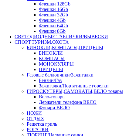
Флешки 128Gb
Флешки 16Gb
Флешки 32Gb
Флешки 4Gb
Флешки 64Gb
Флешки 8Gb
СВЕТОДИОДНЫЕ ТАБЛИЧКИ/ВЫВЕСКИ
СПОРТ,ТУРИЗМ,ОХОТА
БИНОКЛИ,КОМПАСЫ,ПРИЦЕЛЫ
БИНОКЛИ
КОМПАСЫ
МОНОКУЛЯРЫ
ПРИЦЕЛЫ
Газовые баллончики/Зажигалки
Бензин/Газ
Зажигалки/Портативные горелки
ГИРОСКУТЕРЫ,САМОКАТЫ,ВЕЛО товары
Вело-товары
Держатели телефона ВЕЛО
Фонари ВЕЛО
НОЖИ
ОТДЫХ
Решетка гриль
РОГАТКИ
ТЮБИНГ/Надувные санки