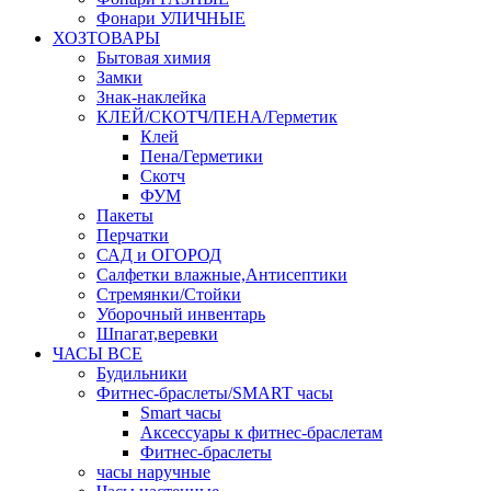
Фонари УЛИЧНЫЕ
ХОЗТОВАРЫ
Бытовая химия
Замки
Знак-наклейка
КЛЕЙ/СКОТЧ/ПЕНА/Герметик
Клей
Пена/Герметики
Скотч
ФУМ
Пакеты
Перчатки
САД и ОГОРОД
Салфетки влажные,Антисептики
Стремянки/Стойки
Уборочный инвентарь
Шпагат,веревки
ЧАСЫ ВСЕ
Будильники
Фитнес-браслеты/SMART часы
Smart часы
Аксессуары к фитнес-браслетам
Фитнес-браслеты
часы наручные