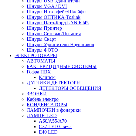
Шнуры USB Удлинители
Шнуры VGA / DVI
Шнуры Интерфейс/Шлейфы
Шнуры ОПТИКА-Toslink
Шнуры Патч-Корд LAN RJ45
Шнуры Принтер
Шнуры Сетевые/Питания
Шнуры Скарт
Шнуры Удлинители Наушников
Шнуры ФОТО
ЭЛЕКТРОТОВАРЫ
АВТОМАТЫ
БАКТЕРИЦИДНЫЕ СИСТЕМЫ
Гофра ПВХ
Клипсы
ДАТЧИКИ,ДЕТЕКТОРЫ
ДЕТЕКТОРЫ ОСВЕЩЕНИЯ
ЗВОНКИ
Кабель электро
КОНДЕНСАТОРЫ
ЛАМПОЧКИ в фонарики
ЛАМПЫ LED
A60/A55/A70
C37 LED Свеча
E40 LED