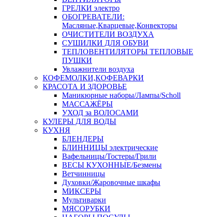
ГРЕЛКИ электро
ОБОГРЕВАТЕЛИ:
Масляные,Кварцевые,Конвекторы
ОЧИСТИТЕЛИ ВОЗДУХА
СУШИЛКИ ДЛЯ ОБУВИ
ТЕПЛОВЕНТИЛЯТОРЫ ТЕПЛОВЫЕ
ПУШКИ
Увлажнители воздуха
КОФЕМОЛКИ,КОФЕВАРКИ
КРАСОТА И ЗДОРОВЬЕ
Маникюрные наборы/Лампы/Scholl
МАССАЖЁРЫ
УХОД за ВОЛОСАМИ
КУЛЕРЫ ДЛЯ ВОДЫ
КУХНЯ
БЛЕНДЕРЫ
БЛИННИЦЫ электрические
Вафельницы/Тостеры/Грили
ВЕСЫ КУХОННЫЕ/Безмены
Ветчинницы
Духовки/Жаровочные шкафы
МИКСЕРЫ
Мультиварки
МЯСОРУБКИ