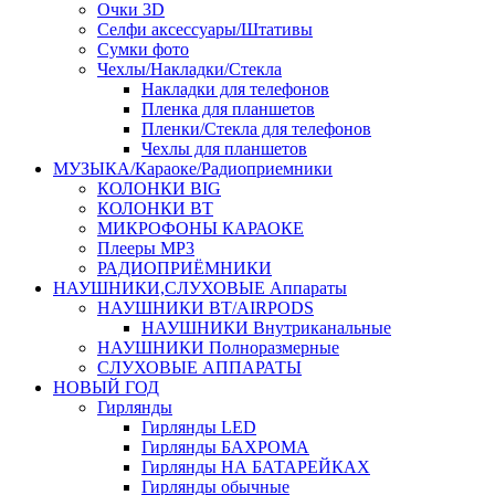
Очки 3D
Селфи аксессуары/Штативы
Сумки фото
Чехлы/Накладки/Стекла
Накладки для телефонов
Пленка для планшетов
Пленки/Стекла для телефонов
Чехлы для планшетов
МУЗЫКА/Караоке/Радиоприемники
КОЛОНКИ BIG
КОЛОНКИ BT
МИКРОФОНЫ КАРАОКЕ
Плееры MP3
РАДИОПРИЁМНИКИ
НАУШНИКИ,СЛУХОВЫЕ Аппараты
НАУШНИКИ BT/AIRPODS
НАУШНИКИ Внутриканальные
НАУШНИКИ Полноразмерные
СЛУХОВЫЕ АППАРАТЫ
НОВЫЙ ГОД
Гирлянды
Гирлянды LED
Гирлянды БАХРОМА
Гирлянды НА БАТАРЕЙКАХ
Гирлянды обычные