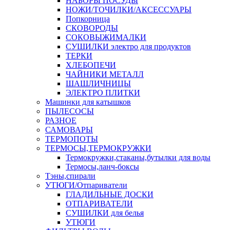
НАБОРЫ ПОСУДЫ
НОЖИ/ТОЧИЛКИ/АКСЕССУАРЫ
Попкорница
СКОВОРОДЫ
СОКОВЫЖИМАЛКИ
СУШИЛКИ электро для продуктов
ТЕРКИ
ХЛЕБОПЕЧИ
ЧАЙНИКИ МЕТАЛЛ
ШАШЛИЧНИЦЫ
ЭЛЕКТРО ПЛИТКИ
Машинки для катышков
ПЫЛЕСОСЫ
РАЗНОЕ
САМОВАРЫ
ТЕРМОПОТЫ
ТЕРМОСЫ,ТЕРМОКРУЖКИ
Термокружки,стаканы,бутылки для воды
Термосы,ланч-боксы
Тэны,спирали
УТЮГИ/Отпариватели
ГЛАДИЛЬНЫЕ ДОСКИ
ОТПАРИВАТЕЛИ
СУШИЛКИ для белья
УТЮГИ