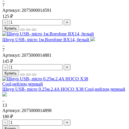
7
Артикул:
2075000014591
125 ₽
-
+
Купить
Шнур USB- micro 1м.Borofone BX14, белый
..
7
Артикул:
2075000014881
145 ₽
-
+
Купить
Шнур USB- micro 0.25м.2.4A HOCO X38 Cool,нейлон,черный
..
13
Артикул:
2075000014898
180 ₽
-
+
Купить