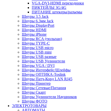
VGA-DVI-HDMI переходники
ПИКТЕЙЛЫ 3G/4G
ПИТАНИЕ штекеры/разъемы
Шнуры 3.5 Jack
Шнуры 6.3мм Jack
Шнуры DisplayPort
Шнуры HDMI
Шнуры iPhone
Шнуры RCA (тюльпан)
Шнуры TYPE-C
Шнуры USB micro
Шнуры USB mini
Шнуры USB разные
Шнуры USB Удлинители
Шнуры VGA / DVI
Шнуры Интерфейс/Шлейфы
Шнуры ОПТИКА-Toslink
Шнуры Патч-Корд LAN RJ45
Шнуры Принтер
Шнуры Сетевые/Питания
Шнуры Скарт
Шнуры Удлинители Наушников
Шнуры ФОТО
ЭЛЕКТРОТОВАРЫ
АВТОМАТЫ