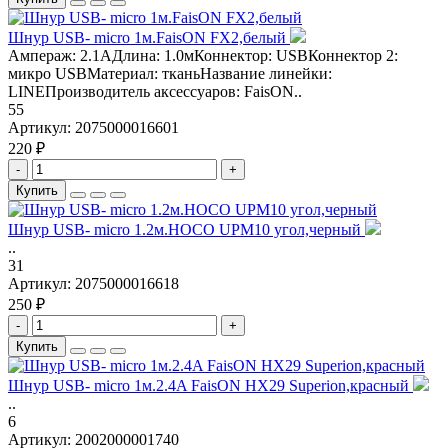
Шнур USB- micro 1м.FaisON FX2,белый
Ампераж: 2.1AДлина: 1.0мКоннектор: USBКоннектор 2:
микро USBМатериал: тканьНазвание линейки:
LINEПроизводитель аксессуаров: FaisON..
55
Артикул:
2075000016601
220 ₽
-
+
Купить
Шнур USB- micro 1.2м.HOCO UPM10 угол,черный
..
31
Артикул:
2075000016618
250 ₽
-
+
Купить
Шнур USB- micro 1м.2.4A FaisON HX29 Superion,красный
..
6
Артикул:
2002000001740