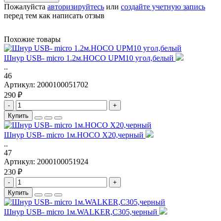
Пожалуйста
авторизируйтесь
или
создайте учетную запись
перед тем как написать отзыв
Похожие товары
Шнур USB- micro 1.2м.HOCO UPM10 угол,белый
..
46
Артикул:
2000100051702
290 ₽
-
+
Купить
Шнур USB- micro 1м.HOCO X20,черный
..
47
Артикул:
2000100051924
230 ₽
-
+
Купить
Шнур USB- micro 1м.WALKER,C305,черный
..