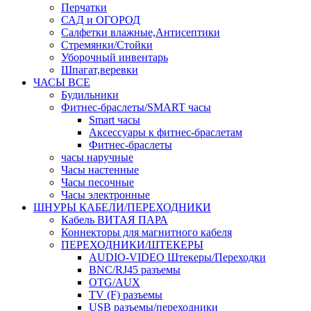
Перчатки
САД и ОГОРОД
Салфетки влажные,Антисептики
Стремянки/Стойки
Уборочный инвентарь
Шпагат,веревки
ЧАСЫ ВСЕ
Будильники
Фитнес-браслеты/SMART часы
Smart часы
Аксессуары к фитнес-браслетам
Фитнес-браслеты
часы наручные
Часы настенные
Часы песочные
Часы электронные
ШНУРЫ КАБЕЛИ/ПЕРЕХОДНИКИ
Кабель ВИТАЯ ПАРА
Коннекторы для магнитного кабеля
ПЕРЕХОДНИКИ/ШТЕКЕРЫ
AUDIO-VIDEO Штекеры/Переходки
BNC/RJ45 разъемы
OTG/AUX
TV (F) разъемы
USB разъемы/переходники