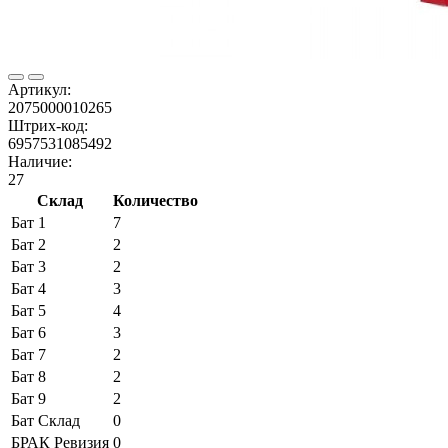
Артикул:
2075000010265
Штрих-код:
6957531085492
Наличие:
27
Склад
Количество
Бат 1
7
Бат 2
2
Бат 3
2
Бат 4
3
Бат 5
4
Бат 6
3
Бат 7
2
Бат 8
2
Бат 9
2
Бат Склад
0
БРАК Ревизия
0