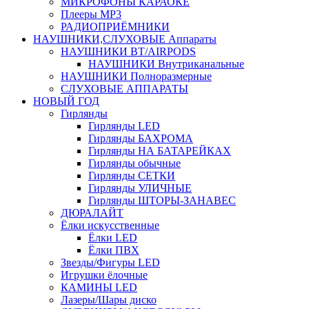
МИКРОФОНЫ КАРАОКЕ
Плееры MP3
РАДИОПРИЁМНИКИ
НАУШНИКИ,СЛУХОВЫЕ Аппараты
НАУШНИКИ BT/AIRPODS
НАУШНИКИ Внутриканальные
НАУШНИКИ Полноразмерные
СЛУХОВЫЕ АППАРАТЫ
НОВЫЙ ГОД
Гирлянды
Гирлянды LED
Гирлянды БАХРОМА
Гирлянды НА БАТАРЕЙКАХ
Гирлянды обычные
Гирлянды СЕТКИ
Гирлянды УЛИЧНЫЕ
Гирлянды ШТОРЫ-ЗАНАВЕС
ДЮРАЛАЙТ
Ёлки искусственные
Ёлки LED
Ёлки ПВХ
Звезды/Фигуры LED
Игрушки ёлочные
КАМИНЫ LED
Лазеры/Шары диско