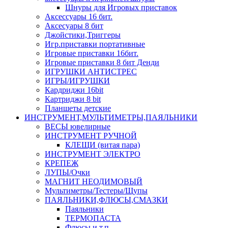
Шнуры для Игровых приставок
Аксессуары 16 бит.
Аксесуары 8 бит
Джойстики,Триггеры
Игр.приставки портативные
Игровые приставки 16бит.
Игровые приставки 8 бит Денди
ИГРУШКИ АНТИСТРЕС
ИГРЫ/ИГРУШКИ
Кардриджи 16bit
Картриджи 8 bit
Планшеты детские
ИНСТРУМЕНТ,МУЛЬТИМЕТРЫ,ПАЯЛЬНИКИ
ВЕСЫ ювелирные
ИНСТРУМЕНТ РУЧНОЙ
КЛЕЩИ (витая пара)
ИНСТРУМЕНТ ЭЛЕКТРО
КРЕПЕЖ
ЛУПЫ/Очки
МАГНИТ НЕОДИМОВЫЙ
Мультиметры/Тестеры/Щупы
ПАЯЛЬНИКИ,ФЛЮСЫ,СМАЗКИ
Паяльники
ТЕРМОПАСТА
Флюсы и т.п.