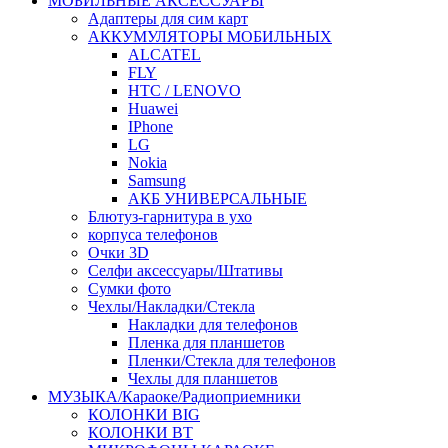
МОБИЛЬНЫЕ АКСЕССУАРЫ
Адаптеры для сим карт
АККУМУЛЯТОРЫ МОБИЛЬНЫХ
ALCATEL
FLY
HTC / LENOVO
Huawei
IPhone
LG
Nokia
Samsung
АКБ УНИВЕРСАЛЬНЫЕ
Блютуз-гарнитура в ухо
корпуса телефонов
Очки 3D
Селфи аксессуары/Штативы
Сумки фото
Чехлы/Накладки/Стекла
Накладки для телефонов
Пленка для планшетов
Пленки/Стекла для телефонов
Чехлы для планшетов
МУЗЫКА/Караоке/Радиоприемники
КОЛОНКИ BIG
КОЛОНКИ BT