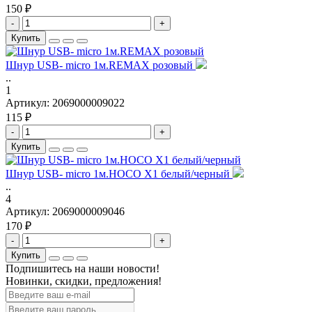
150 ₽
-
+
Купить
Шнур USB- micro 1м.REMAX розовый
..
1
Артикул:
2069000009022
115 ₽
-
+
Купить
Шнур USB- micro 1м.HOCO X1 белый/черный
..
4
Артикул:
2069000009046
170 ₽
-
+
Купить
Подпишитесь на наши новости!
Новинки, скидки, предложения!