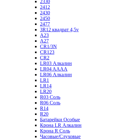
2330
2412
2430
2450
2477
3R12 квадрат 4,5v
A23
A27
CR1/3N
CR123
CR2
LR03 Алкалин
LR04 AAAA
LR06 Алкалин
LR1
LR14
LR20
R03 Соль
R06 Соль
R14
R20
Батарейки Особые
Крона LR Алкалин
Крона R Соль
Часовые/Слуховые