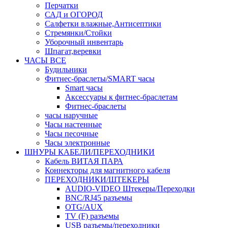
Перчатки
САД и ОГОРОД
Салфетки влажные,Антисептики
Стремянки/Стойки
Уборочный инвентарь
Шпагат,веревки
ЧАСЫ ВСЕ
Будильники
Фитнес-браслеты/SMART часы
Smart часы
Аксессуары к фитнес-браслетам
Фитнес-браслеты
часы наручные
Часы настенные
Часы песочные
Часы электронные
ШНУРЫ КАБЕЛИ/ПЕРЕХОДНИКИ
Кабель ВИТАЯ ПАРА
Коннекторы для магнитного кабеля
ПЕРЕХОДНИКИ/ШТЕКЕРЫ
AUDIO-VIDEO Штекеры/Переходки
BNC/RJ45 разъемы
OTG/AUX
TV (F) разъемы
USB разъемы/переходники