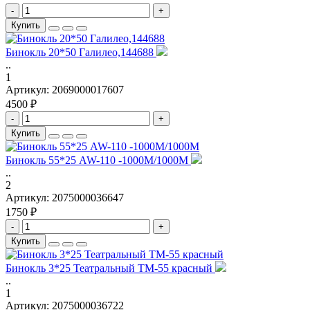
-
+
Купить
Бинокль 20*50 Галилео,144688
..
1
Артикул:
2069000017607
4500 ₽
-
+
Купить
Бинокль 55*25 AW-110 -1000M/1000M
..
2
Артикул:
2075000036647
1750 ₽
-
+
Купить
Бинокль 3*25 Театральный TM-55 красный
..
1
Артикул:
2075000036722