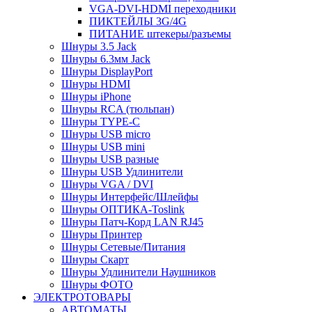
VGA-DVI-HDMI переходники
ПИКТЕЙЛЫ 3G/4G
ПИТАНИЕ штекеры/разъемы
Шнуры 3.5 Jack
Шнуры 6.3мм Jack
Шнуры DisplayPort
Шнуры HDMI
Шнуры iPhone
Шнуры RCA (тюльпан)
Шнуры TYPE-C
Шнуры USB micro
Шнуры USB mini
Шнуры USB разные
Шнуры USB Удлинители
Шнуры VGA / DVI
Шнуры Интерфейс/Шлейфы
Шнуры ОПТИКА-Toslink
Шнуры Патч-Корд LAN RJ45
Шнуры Принтер
Шнуры Сетевые/Питания
Шнуры Скарт
Шнуры Удлинители Наушников
Шнуры ФОТО
ЭЛЕКТРОТОВАРЫ
АВТОМАТЫ