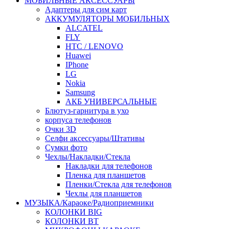
МОБИЛЬНЫЕ АКСЕССУАРЫ
Адаптеры для сим карт
АККУМУЛЯТОРЫ МОБИЛЬНЫХ
ALCATEL
FLY
HTC / LENOVO
Huawei
IPhone
LG
Nokia
Samsung
АКБ УНИВЕРСАЛЬНЫЕ
Блютуз-гарнитура в ухо
корпуса телефонов
Очки 3D
Селфи аксессуары/Штативы
Сумки фото
Чехлы/Накладки/Стекла
Накладки для телефонов
Пленка для планшетов
Пленки/Стекла для телефонов
Чехлы для планшетов
МУЗЫКА/Караоке/Радиоприемники
КОЛОНКИ BIG
КОЛОНКИ BT