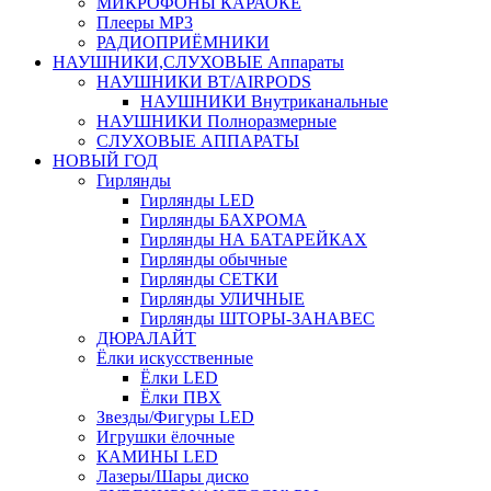
МИКРОФОНЫ КАРАОКЕ
Плееры MP3
РАДИОПРИЁМНИКИ
НАУШНИКИ,СЛУХОВЫЕ Аппараты
НАУШНИКИ BT/AIRPODS
НАУШНИКИ Внутриканальные
НАУШНИКИ Полноразмерные
СЛУХОВЫЕ АППАРАТЫ
НОВЫЙ ГОД
Гирлянды
Гирлянды LED
Гирлянды БАХРОМА
Гирлянды НА БАТАРЕЙКАХ
Гирлянды обычные
Гирлянды СЕТКИ
Гирлянды УЛИЧНЫЕ
Гирлянды ШТОРЫ-ЗАНАВЕС
ДЮРАЛАЙТ
Ёлки искусственные
Ёлки LED
Ёлки ПВХ
Звезды/Фигуры LED
Игрушки ёлочные
КАМИНЫ LED
Лазеры/Шары диско