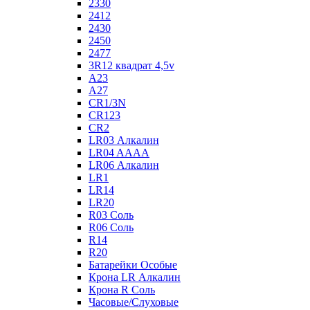
2330
2412
2430
2450
2477
3R12 квадрат 4,5v
A23
A27
CR1/3N
CR123
CR2
LR03 Алкалин
LR04 AAAA
LR06 Алкалин
LR1
LR14
LR20
R03 Соль
R06 Соль
R14
R20
Батарейки Особые
Крона LR Алкалин
Крона R Соль
Часовые/Слуховые