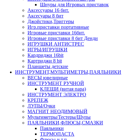
Шнуры для Игровых приставок
Аксессуары 16 бит.
Аксесуары 8 бит
Джойстики,Триггеры
Игр.приставки портативные
Игровые приставки 16бит.
Игровые приставки 8 бит Денди
ИГРУШКИ АНТИСТРЕС
ИГРЫ/ИГРУШКИ
Кардриджи 16bit
Картриджи 8 bit
Планшеты детские
ИНСТРУМЕНТ,МУЛЬТИМЕТРЫ,ПАЯЛЬНИКИ
ВЕСЫ ювелирные
ИНСТРУМЕНТ РУЧНОЙ
КЛЕЩИ (витая пара)
ИНСТРУМЕНТ ЭЛЕКТРО
КРЕПЕЖ
ЛУПЫ/Очки
МАГНИТ НЕОДИМОВЫЙ
Мультиметры/Тестеры/Щупы
ПАЯЛЬНИКИ,ФЛЮСЫ,СМАЗКИ
Паяльники
ТЕРМОПАСТА
Флюсы и т.п.