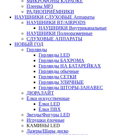
МИКРОФОНЫ КАРАОКЕ
Плееры MP3
РАДИОПРИЁМНИКИ
НАУШНИКИ,СЛУХОВЫЕ Аппараты
НАУШНИКИ BT/AIRPODS
НАУШНИКИ Внутриканальные
НАУШНИКИ Полноразмерные
СЛУХОВЫЕ АППАРАТЫ
НОВЫЙ ГОД
Гирлянды
Гирлянды LED
Гирлянды БАХРОМА
Гирлянды НА БАТАРЕЙКАХ
Гирлянды обычные
Гирлянды СЕТКИ
Гирлянды УЛИЧНЫЕ
Гирлянды ШТОРЫ-ЗАНАВЕС
ДЮРАЛАЙТ
Ёлки искусственные
Ёлки LED
Ёлки ПВХ
Звезды/Фигуры LED
Игрушки ёлочные
КАМИНЫ LED
Лазеры/Шары диско