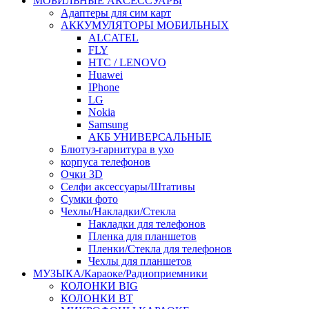
МОБИЛЬНЫЕ АКСЕССУАРЫ
Адаптеры для сим карт
АККУМУЛЯТОРЫ МОБИЛЬНЫХ
ALCATEL
FLY
HTC / LENOVO
Huawei
IPhone
LG
Nokia
Samsung
АКБ УНИВЕРСАЛЬНЫЕ
Блютуз-гарнитура в ухо
корпуса телефонов
Очки 3D
Селфи аксессуары/Штативы
Сумки фото
Чехлы/Накладки/Стекла
Накладки для телефонов
Пленка для планшетов
Пленки/Стекла для телефонов
Чехлы для планшетов
МУЗЫКА/Караоке/Радиоприемники
КОЛОНКИ BIG
КОЛОНКИ BT