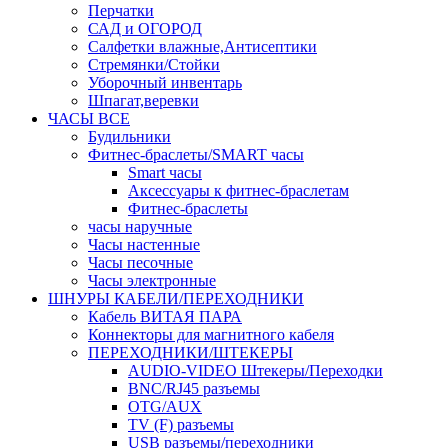
Перчатки
САД и ОГОРОД
Салфетки влажные,Антисептики
Стремянки/Стойки
Уборочный инвентарь
Шпагат,веревки
ЧАСЫ ВСЕ
Будильники
Фитнес-браслеты/SMART часы
Smart часы
Аксессуары к фитнес-браслетам
Фитнес-браслеты
часы наручные
Часы настенные
Часы песочные
Часы электронные
ШНУРЫ КАБЕЛИ/ПЕРЕХОДНИКИ
Кабель ВИТАЯ ПАРА
Коннекторы для магнитного кабеля
ПЕРЕХОДНИКИ/ШТЕКЕРЫ
AUDIO-VIDEO Штекеры/Переходки
BNC/RJ45 разъемы
OTG/AUX
TV (F) разъемы
USB разъемы/переходники