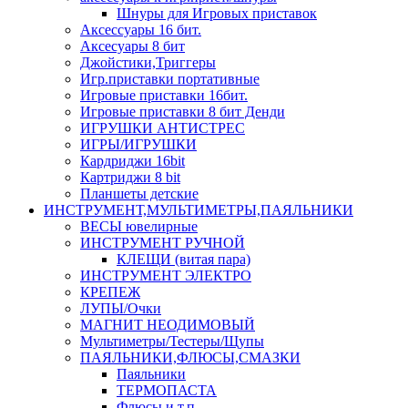
Шнуры для Игровых приставок
Аксессуары 16 бит.
Аксесуары 8 бит
Джойстики,Триггеры
Игр.приставки портативные
Игровые приставки 16бит.
Игровые приставки 8 бит Денди
ИГРУШКИ АНТИСТРЕС
ИГРЫ/ИГРУШКИ
Кардриджи 16bit
Картриджи 8 bit
Планшеты детские
ИНСТРУМЕНТ,МУЛЬТИМЕТРЫ,ПАЯЛЬНИКИ
ВЕСЫ ювелирные
ИНСТРУМЕНТ РУЧНОЙ
КЛЕЩИ (витая пара)
ИНСТРУМЕНТ ЭЛЕКТРО
КРЕПЕЖ
ЛУПЫ/Очки
МАГНИТ НЕОДИМОВЫЙ
Мультиметры/Тестеры/Щупы
ПАЯЛЬНИКИ,ФЛЮСЫ,СМАЗКИ
Паяльники
ТЕРМОПАСТА
Флюсы и т.п.