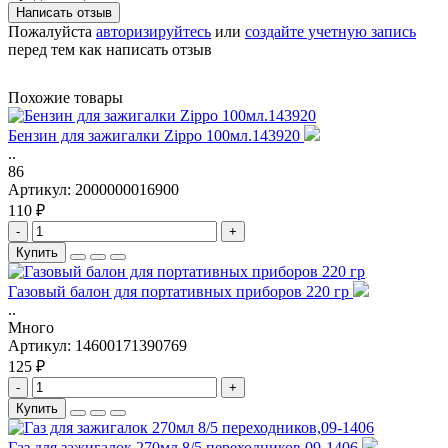
Написать отзыв
Пожалуйста
авторизируйтесь
или
создайте учетную запись
перед тем как написать отзыв
Похожие товары
Бензин для зажигалки Zippo 100мл.143920
..
86
Артикул:
2000000016900
110 ₽
-
+
Купить
Газовый балон для портативных приборов 220 гр
..
Много
Артикул:
14600171390769
125 ₽
-
+
Купить
Газ для зажигалок 270мл 8/5 переходников,09-1406