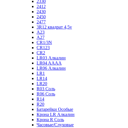
2330
2412
2430
2450
2477
3R12 квадрат 4,5v
A23
A27
CR1/3N
CR123
CR2
LR03 Алкалин
LR04 AAAA
LR06 Алкалин
LR1
LR14
LR20
R03 Соль
R06 Соль
R14
R20
Батарейки Особые
Крона LR Алкалин
Крона R Соль
Часовые/Слуховые