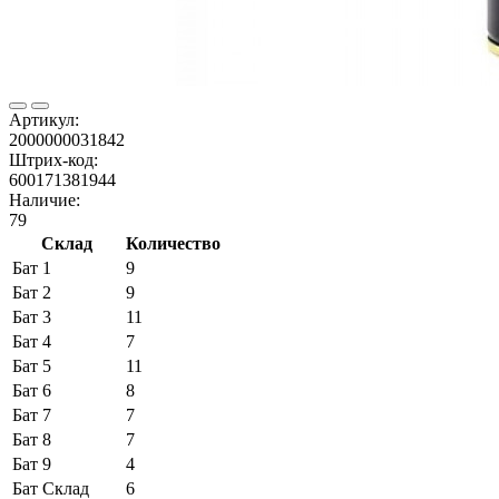
Артикул:
2000000031842
Штрих-код:
600171381944
Наличие:
79
Склад
Количество
Бат 1
9
Бат 2
9
Бат 3
11
Бат 4
7
Бат 5
11
Бат 6
8
Бат 7
7
Бат 8
7
Бат 9
4
Бат Склад
6