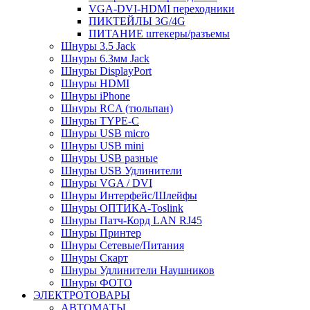
VGA-DVI-HDMI переходники
ПИКТЕЙЛЫ 3G/4G
ПИТАНИЕ штекеры/разъемы
Шнуры 3.5 Jack
Шнуры 6.3мм Jack
Шнуры DisplayPort
Шнуры HDMI
Шнуры iPhone
Шнуры RCA (тюльпан)
Шнуры TYPE-C
Шнуры USB micro
Шнуры USB mini
Шнуры USB разные
Шнуры USB Удлинители
Шнуры VGA / DVI
Шнуры Интерфейс/Шлейфы
Шнуры ОПТИКА-Toslink
Шнуры Патч-Корд LAN RJ45
Шнуры Принтер
Шнуры Сетевые/Питания
Шнуры Скарт
Шнуры Удлинители Наушников
Шнуры ФОТО
ЭЛЕКТРОТОВАРЫ
АВТОМАТЫ