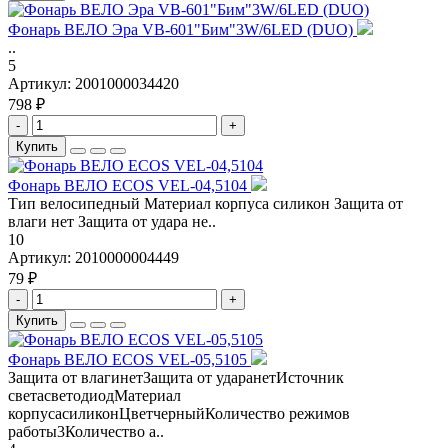
Фонарь ВЕЛО Эра VB-601"Бим"3W/6LED (DUO)
..
5
Артикул:
2001000034420
798 ₽
-
+
Купить
Фонарь ВЕЛО ECOS VEL-04,5104
Тип велосипедный Материал корпуса силикон Защита от
влаги нет Защита от удара не..
10
Артикул:
2010000004449
79 ₽
-
+
Купить
Фонарь ВЕЛО ECOS VEL-05,5105
Защита от влагинетЗащита от ударанетИсточник
светасветодиодМатериал
корпусасиликонЦветчерныйКоличество режимов
работы3Количество а..