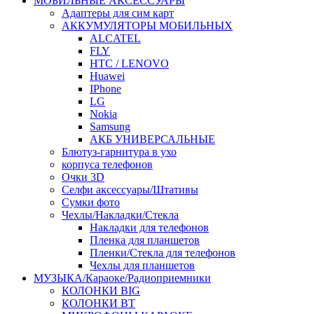
МОБИЛЬНЫЕ АКСЕССУАРЫ
Адаптеры для сим карт
АККУМУЛЯТОРЫ МОБИЛЬНЫХ
ALCATEL
FLY
HTC / LENOVO
Huawei
IPhone
LG
Nokia
Samsung
АКБ УНИВЕРСАЛЬНЫЕ
Блютуз-гарнитура в ухо
корпуса телефонов
Очки 3D
Селфи аксессуары/Штативы
Сумки фото
Чехлы/Накладки/Стекла
Накладки для телефонов
Пленка для планшетов
Пленки/Стекла для телефонов
Чехлы для планшетов
МУЗЫКА/Караоке/Радиоприемники
КОЛОНКИ BIG
КОЛОНКИ BT