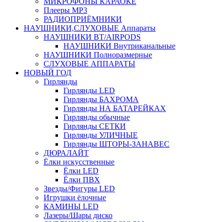
МИКРОФОНЫ КАРАОКЕ
Плееры MP3
РАДИОПРИЁМНИКИ
НАУШНИКИ,СЛУХОВЫЕ Аппараты
НАУШНИКИ BT/AIRPODS
НАУШНИКИ Внутриканальные
НАУШНИКИ Полноразмерные
СЛУХОВЫЕ АППАРАТЫ
НОВЫЙ ГОД
Гирлянды
Гирлянды LED
Гирлянды БАХРОМА
Гирлянды НА БАТАРЕЙКАХ
Гирлянды обычные
Гирлянды СЕТКИ
Гирлянды УЛИЧНЫЕ
Гирлянды ШТОРЫ-ЗАНАВЕС
ДЮРАЛАЙТ
Ёлки искусственные
Ёлки LED
Ёлки ПВХ
Звезды/Фигуры LED
Игрушки ёлочные
КАМИНЫ LED
Лазеры/Шары диско