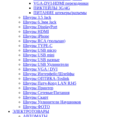
VGA-DVI-HDMI переходники
ПИКТЕЙЛЫ 3G/4G
ПИТАНИЕ штекеры/разъемы
Шнуры 3.5 Jack
Шнуры 6.3мм Jack
Шнуры DisplayPort
Шнуры HDMI
Шнуры iPhone
Шнуры RCA (тюльпан)
Шнуры TYPE-C
Шнуры USB micro
Шнуры USB mini
Шнуры USB разные
Шнуры USB Удлинители
Шнуры VGA / DVI
Шнуры Интерфейс/Шлейфы
Шнуры ОПТИКА-Toslink
Шнуры Патч-Корд LAN RJ45
Шнуры Принтер
Шнуры Сетевые/Питания
Шнуры Скарт
Шнуры Удлинители Наушников
Шнуры ФОТО
ЭЛЕКТРОТОВАРЫ
АВТОМАТЫ