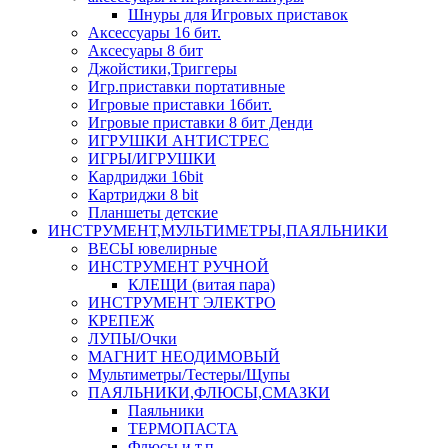
Шнуры для Игровых приставок
Аксессуары 16 бит.
Аксесуары 8 бит
Джойстики,Триггеры
Игр.приставки портативные
Игровые приставки 16бит.
Игровые приставки 8 бит Денди
ИГРУШКИ АНТИСТРЕС
ИГРЫ/ИГРУШКИ
Кардриджи 16bit
Картриджи 8 bit
Планшеты детские
ИНСТРУМЕНТ,МУЛЬТИМЕТРЫ,ПАЯЛЬНИКИ
ВЕСЫ ювелирные
ИНСТРУМЕНТ РУЧНОЙ
КЛЕЩИ (витая пара)
ИНСТРУМЕНТ ЭЛЕКТРО
КРЕПЕЖ
ЛУПЫ/Очки
МАГНИТ НЕОДИМОВЫЙ
Мультиметры/Тестеры/Щупы
ПАЯЛЬНИКИ,ФЛЮСЫ,СМАЗКИ
Паяльники
ТЕРМОПАСТА
Флюсы и т.п.