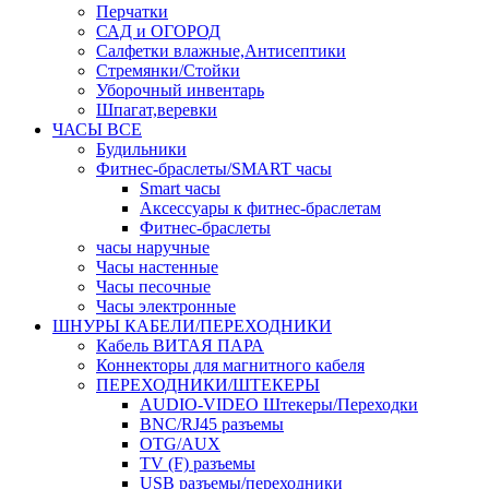
Перчатки
САД и ОГОРОД
Салфетки влажные,Антисептики
Стремянки/Стойки
Уборочный инвентарь
Шпагат,веревки
ЧАСЫ ВСЕ
Будильники
Фитнес-браслеты/SMART часы
Smart часы
Аксессуары к фитнес-браслетам
Фитнес-браслеты
часы наручные
Часы настенные
Часы песочные
Часы электронные
ШНУРЫ КАБЕЛИ/ПЕРЕХОДНИКИ
Кабель ВИТАЯ ПАРА
Коннекторы для магнитного кабеля
ПЕРЕХОДНИКИ/ШТЕКЕРЫ
AUDIO-VIDEO Штекеры/Переходки
BNC/RJ45 разъемы
OTG/AUX
TV (F) разъемы
USB разъемы/переходники