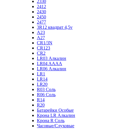
2330
2412
2430
2450
2477
3R12 квадрат 4,5v
A23
A27
CR1/3N
CR123
CR2
LR03 Алкалин
LR04 AAAA
LR06 Алкалин
LR1
LR14
LR20
R03 Соль
R06 Соль
R14
R20
Батарейки Особые
Крона LR Алкалин
Крона R Соль
Часовые/Слуховые