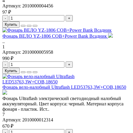
4
Артикул:
2010000004456
97 ₽
-
+
Купить
Фонарь ВЕЛО YZ-1806 COB+Power Bank Всадник
..
1
Артикул:
2010000005958
990 ₽
-
+
Купить
Фонарь вело-налобный Ultraflash LED53763,3W+COB,18650
Фонарь Ultraflash электрический светодиодный налобный
аккумуляторный. Цвет корпуса: черный. Материал корпуса
фонаря - пластик. Ист..
7
Артикул:
2010000012314
670 ₽
-
+