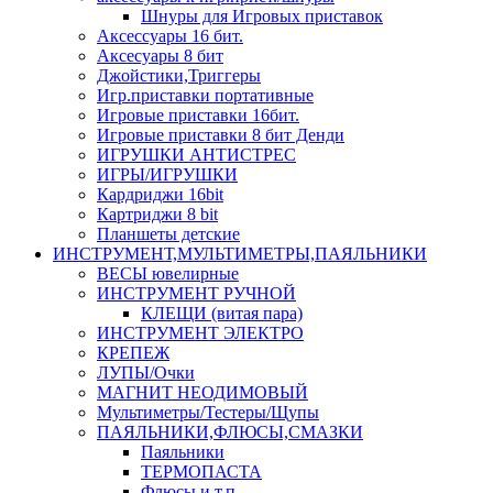
Шнуры для Игровых приставок
Аксессуары 16 бит.
Аксесуары 8 бит
Джойстики,Триггеры
Игр.приставки портативные
Игровые приставки 16бит.
Игровые приставки 8 бит Денди
ИГРУШКИ АНТИСТРЕС
ИГРЫ/ИГРУШКИ
Кардриджи 16bit
Картриджи 8 bit
Планшеты детские
ИНСТРУМЕНТ,МУЛЬТИМЕТРЫ,ПАЯЛЬНИКИ
ВЕСЫ ювелирные
ИНСТРУМЕНТ РУЧНОЙ
КЛЕЩИ (витая пара)
ИНСТРУМЕНТ ЭЛЕКТРО
КРЕПЕЖ
ЛУПЫ/Очки
МАГНИТ НЕОДИМОВЫЙ
Мультиметры/Тестеры/Щупы
ПАЯЛЬНИКИ,ФЛЮСЫ,СМАЗКИ
Паяльники
ТЕРМОПАСТА
Флюсы и т.п.