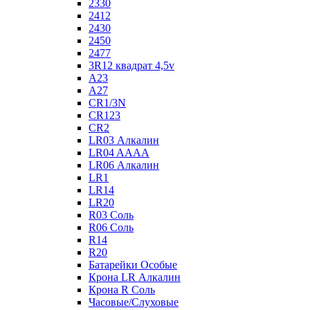
2330
2412
2430
2450
2477
3R12 квадрат 4,5v
A23
A27
CR1/3N
CR123
CR2
LR03 Алкалин
LR04 AAAA
LR06 Алкалин
LR1
LR14
LR20
R03 Соль
R06 Соль
R14
R20
Батарейки Особые
Крона LR Алкалин
Крона R Соль
Часовые/Слуховые