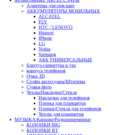
МОБИЛЬНЫЕ АКСЕССУАРЫ
Адаптеры для сим карт
АККУМУЛЯТОРЫ МОБИЛЬНЫХ
ALCATEL
FLY
HTC / LENOVO
Huawei
IPhone
LG
Nokia
Samsung
АКБ УНИВЕРСАЛЬНЫЕ
Блютуз-гарнитура в ухо
корпуса телефонов
Очки 3D
Селфи аксессуары/Штативы
Сумки фото
Чехлы/Накладки/Стекла
Накладки для телефонов
Пленка для планшетов
Пленки/Стекла для телефонов
Чехлы для планшетов
МУЗЫКА/Караоке/Радиоприемники
КОЛОНКИ BIG
КОЛОНКИ BT