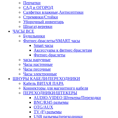
Перчатки
САД и ОГОРОД
Салфетки влажные,Антисептики
Стремянки/Стойки
Уборочный инвентарь
Шпагат,веревки
ЧАСЫ ВСЕ
Будильники
Фитнес-браслеты/SMART часы
Smart часы
Аксессуары к фитнес-браслетам
Фитнес-браслеты
часы наручные
Часы настенные
Часы песочные
Часы электронные
ШНУРЫ КАБЕЛИ/ПЕРЕХОДНИКИ
Кабель ВИТАЯ ПАРА
Коннекторы для магнитного кабеля
ПЕРЕХОДНИКИ/ШТЕКЕРЫ
AUDIO-VIDEO Штекеры/Переходки
BNC/RJ45 разъемы
OTG/AUX
TV (F) разъемы
USB разъемы/переходники