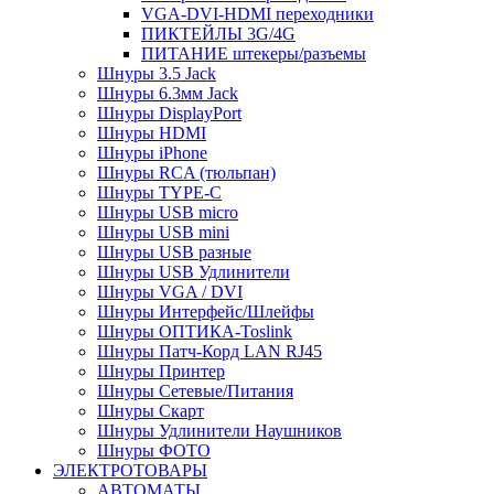
VGA-DVI-HDMI переходники
ПИКТЕЙЛЫ 3G/4G
ПИТАНИЕ штекеры/разъемы
Шнуры 3.5 Jack
Шнуры 6.3мм Jack
Шнуры DisplayPort
Шнуры HDMI
Шнуры iPhone
Шнуры RCA (тюльпан)
Шнуры TYPE-C
Шнуры USB micro
Шнуры USB mini
Шнуры USB разные
Шнуры USB Удлинители
Шнуры VGA / DVI
Шнуры Интерфейс/Шлейфы
Шнуры ОПТИКА-Toslink
Шнуры Патч-Корд LAN RJ45
Шнуры Принтер
Шнуры Сетевые/Питания
Шнуры Скарт
Шнуры Удлинители Наушников
Шнуры ФОТО
ЭЛЕКТРОТОВАРЫ
АВТОМАТЫ