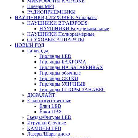
МИКРОФОНЫ КАРАОКЕ
Плееры MP3
РАДИОПРИЁМНИКИ
НАУШНИКИ,СЛУХОВЫЕ Аппараты
НАУШНИКИ BT/AIRPODS
НАУШНИКИ Внутриканальные
НАУШНИКИ Полноразмерные
СЛУХОВЫЕ АППАРАТЫ
НОВЫЙ ГОД
Гирлянды
Гирлянды LED
Гирлянды БАХРОМА
Гирлянды НА БАТАРЕЙКАХ
Гирлянды обычные
Гирлянды СЕТКИ
Гирлянды УЛИЧНЫЕ
Гирлянды ШТОРЫ-ЗАНАВЕС
ДЮРАЛАЙТ
Ёлки искусственные
Ёлки LED
Ёлки ПВХ
Звезды/Фигуры LED
Игрушки ёлочные
КАМИНЫ LED
Лазеры/Шары диско