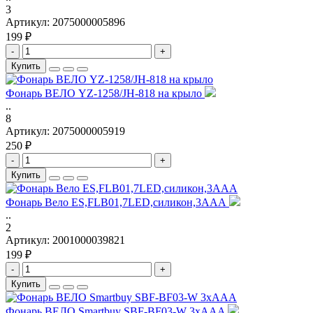
3
Артикул:
2075000005896
199 ₽
-
+
Купить
Фонарь ВЕЛО YZ-1258/JH-818 на крыло
..
8
Артикул:
2075000005919
250 ₽
-
+
Купить
Фонарь Вело ES,FLB01,7LED,силикон,3ААА
..
2
Артикул:
2001000039821
199 ₽
-
+
Купить
Фонарь ВЕЛО Smartbuy SBF-BF03-W 3xAAA