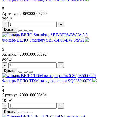
..
5
Артикул:
2069000007769
399 ₽
-
+
Купить
Фонарь ВЕЛО Smartbuy SBF-BF06-BW 3xAA
..
5
Артикул:
2000100050392
899 ₽
-
+
Купить
Фонарь ВЕЛО TDM на зад.красный SQ0350-0029
..
4
Артикул:
2000100050484
199 ₽
-
+
Купить