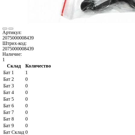
Артикул:
2075000008439
Штрих-код:
2075000008439
Наличие:
1
Склад
Количество
Бат 1
1
Бат 2
0
Бат 3
0
Бат 4
0
Бат 5
0
Бат 6
0
Бат 7
0
Бат 8
0
Бат 9
0
Бат Склад
0