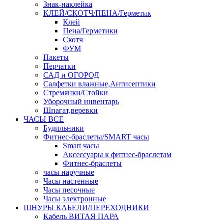
Знак-наклейка
КЛЕЙ/СКОТЧ/ПЕНА/Герметик
Клей
Пена/Герметики
Скотч
ФУМ
Пакеты
Перчатки
САД и ОГОРОД
Салфетки влажные,Антисептики
Стремянки/Стойки
Уборочный инвентарь
Шпагат,веревки
ЧАСЫ ВСЕ
Будильники
Фитнес-браслеты/SMART часы
Smart часы
Аксессуары к фитнес-браслетам
Фитнес-браслеты
часы наручные
Часы настенные
Часы песочные
Часы электронные
ШНУРЫ КАБЕЛИ/ПЕРЕХОДНИКИ
Кабель ВИТАЯ ПАРА