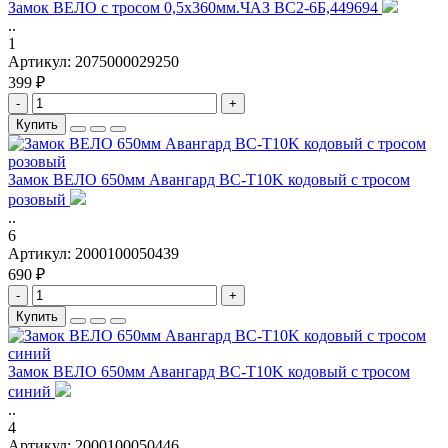
Замок ВЕЛО с тросом 0,5х360мм.ЧАЗ ВС2-6Б,449694
..
1
Артикул:
2075000029250
399 ₽
-
+
Купить
Замок ВЕЛО 650мм Авангард BC-T10K кодовый с тросом
розовый
..
6
Артикул:
2000100050439
690 ₽
-
+
Купить
Замок ВЕЛО 650мм Авангард BC-T10K кодовый с тросом
синий
..
4
Артикул:
2000100050446