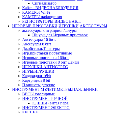
Сигнализатор
Кабель ВИДЕОНАБЛЮДЕНИЯ
КАМЕРЫ Wi-Fi
КАМЕРЫ наблюдения
РЕГИСТРАТОРЫ ВИДЕОНАБЛ.
ИГРОВЫЕ ПРИСТАВКИ,ИГРУШКИ,АКСЕССУАРЫ
аксесcуары к игр.прист./шнуры
Шнуры для Игровых приставок
Аксессуары 16 бит.
Аксесуары 8 бит
Джойстики,Триггеры
Игр.приставки портативные
Игровые приставки 16бит.
Игровые приставки 8 бит Денди
ИГРУШКИ АНТИСТРЕС
ИГРЫ/ИГРУШКИ
Кардриджи 16bit
Картриджи 8 bit
Планшеты детские
ИНСТРУМЕНТ,МУЛЬТИМЕТРЫ,ПАЯЛЬНИКИ
ВЕСЫ ювелирные
ИНСТРУМЕНТ РУЧНОЙ
КЛЕЩИ (витая пара)
ИНСТРУМЕНТ ЭЛЕКТРО
КРЕПЕЖ