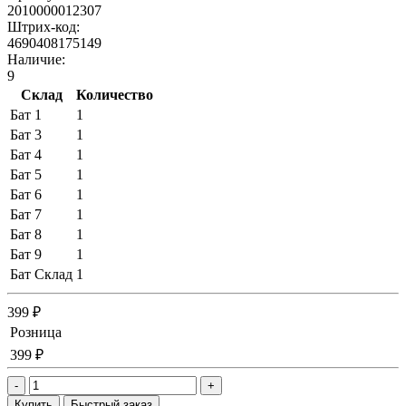
2010000012307
Штрих-код:
4690408175149
Наличие:
9
Склад
Количество
Бат 1
1
Бат 3
1
Бат 4
1
Бат 5
1
Бат 6
1
Бат 7
1
Бат 8
1
Бат 9
1
Бат Склад
1
399 ₽
Розница
399 ₽
-
+
Купить
Быстрый заказ