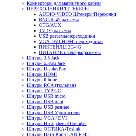
Коннекторы для магнитного кабеля
ПЕРЕХОДНИКИ/ШТЕКЕРЫ
AUDIO-VIDEO Штекеры/Переходки
BNC/RJ45 разъемы
OTG/AUX
TV (F) разъемы
USB разъемы/переходники
VGA-DVI-HDMI переходники
ПИКТЕЙЛЫ 3G/4G
ПИТАНИЕ штекеры/разъемы
Шнуры 3.5 Jack
Шнуры 6.3мм Jack
Шнуры DisplayPort
Шнуры HDMI
Шнуры iPhone
Шнуры RCA (тюльпан)
Шнуры TYPE-C
Шнуры USB micro
Шнуры USB mini
Шнуры USB разные
Шнуры USB Удлинители
Шнуры VGA / DVI
Шнуры Интерфейс/Шлейфы
Шнуры ОПТИКА-Toslink
Шнуры Патч-Корд LAN RJ45