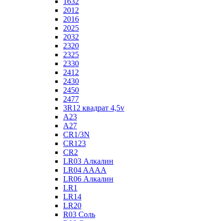
1632
2012
2016
2025
2032
2320
2325
2330
2412
2430
2450
2477
3R12 квадрат 4,5v
A23
A27
CR1/3N
CR123
CR2
LR03 Алкалин
LR04 AAAA
LR06 Алкалин
LR1
LR14
LR20
R03 Соль