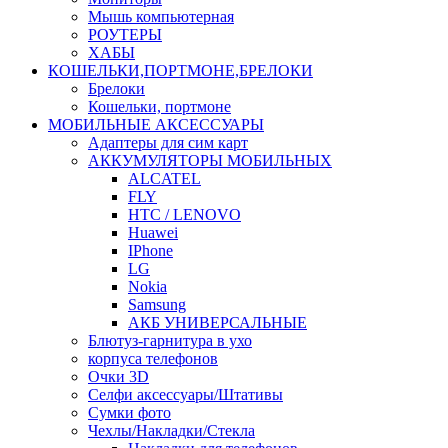
Мышь компьютерная
РОУТЕРЫ
ХАБЫ
КОШЕЛЬКИ,ПОРТМОНЕ,БРЕЛОКИ
Брелоки
Кошельки, портмоне
МОБИЛЬНЫЕ АКСЕССУАРЫ
Адаптеры для сим карт
АККУМУЛЯТОРЫ МОБИЛЬНЫХ
ALCATEL
FLY
HTC / LENOVO
Huawei
IPhone
LG
Nokia
Samsung
АКБ УНИВЕРСАЛЬНЫЕ
Блютуз-гарнитура в ухо
корпуса телефонов
Очки 3D
Селфи аксессуары/Штативы
Сумки фото
Чехлы/Накладки/Стекла