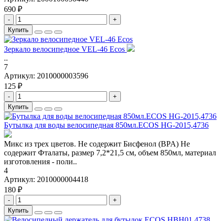
690 ₽
-
+
Купить
Зеркало велосипедное VEL-46 Ecos
..
7
Артикул:
2010000003596
125 ₽
-
+
Купить
Бутылка для воды велосипедная 850мл.ECOS HG-2015,4736
Микс из трех цветов. Не содержит Бисфенол (BPA) Не
содержит Фталаты, размер 7,2*21,5 см, объем 850мл, материал
изготовления - поли..
4
Артикул:
2010000004418
180 ₽
-
+
Купить