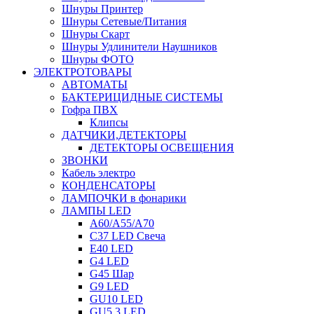
Шнуры Принтер
Шнуры Сетевые/Питания
Шнуры Скарт
Шнуры Удлинители Наушников
Шнуры ФОТО
ЭЛЕКТРОТОВАРЫ
АВТОМАТЫ
БАКТЕРИЦИДНЫЕ СИСТЕМЫ
Гофра ПВХ
Клипсы
ДАТЧИКИ,ДЕТЕКТОРЫ
ДЕТЕКТОРЫ ОСВЕЩЕНИЯ
ЗВОНКИ
Кабель электро
КОНДЕНСАТОРЫ
ЛАМПОЧКИ в фонарики
ЛАМПЫ LED
A60/A55/A70
C37 LED Свеча
E40 LED
G4 LED
G45 Шар
G9 LED
GU10 LED
GU5.3 LED