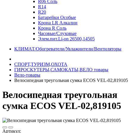
R06 Соль
R14
R20
Батарейки Особые
Крона LR Алкалин
Крона R Соль
Часовые/Слуховые
Элем.пит.Li-on 26500,14505
КЛИМАТ/Обогреватели/Увлажнители/Вентиляторы
СПОРТ,ТУРИЗМ,ОХОТА
ГИРОСКУТЕРЫ,САМОКАТЫ,ВЕЛО товары
Вело-товары
Велосипедная треугольная сумка ECOS VEL-02,819105
Велосипедная треугольная
сумка ECOS VEL-02,819105
Артикул: