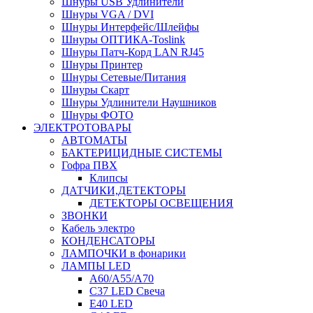
Шнуры USB Удлинители
Шнуры VGA / DVI
Шнуры Интерфейс/Шлейфы
Шнуры ОПТИКА-Toslink
Шнуры Патч-Корд LAN RJ45
Шнуры Принтер
Шнуры Сетевые/Питания
Шнуры Скарт
Шнуры Удлинители Наушников
Шнуры ФОТО
ЭЛЕКТРОТОВАРЫ
АВТОМАТЫ
БАКТЕРИЦИДНЫЕ СИСТЕМЫ
Гофра ПВХ
Клипсы
ДАТЧИКИ,ДЕТЕКТОРЫ
ДЕТЕКТОРЫ ОСВЕЩЕНИЯ
ЗВОНКИ
Кабель электро
КОНДЕНСАТОРЫ
ЛАМПОЧКИ в фонарики
ЛАМПЫ LED
A60/A55/A70
C37 LED Свеча
E40 LED