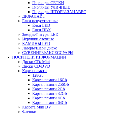
Гирлянды СЕТКИ
Гирлянды УЛИЧНЫЕ
Гирлянды ШТОРЫ-ЗАНАВЕС
ДЮРАЛАЙТ
Ёлки искусственные
Ёлки LED
Ёлки ПВХ
Звезды/Фигуры LED
Игрушки ёлочные
КАМИНЫ LED
Лазеры/Шары диско
СУВЕНИРЫ/АКСЕССУАРЫ
НОСИТЕЛИ ИНФОРМАЦИИ
Диски CD/ Mini
Диски CD/DVD
Карты памяти
128Gb
Карты памяти 16Gb
Карты памяти 256Gb
Карты памяти 2Gb
Карты памяти 32Gb
Карты памяти 4Gb
Карты памяти 64Gb
Кассета Mini DV
Флешки