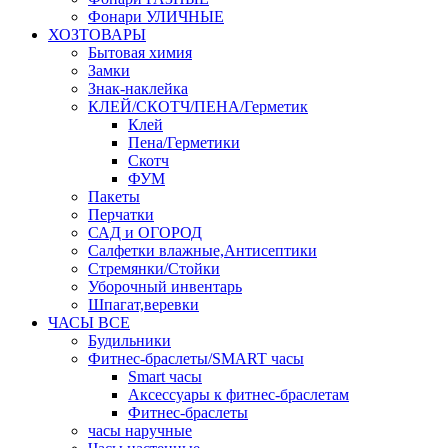
Фонари УЛИЧНЫЕ
ХОЗТОВАРЫ
Бытовая химия
Замки
Знак-наклейка
КЛЕЙ/СКОТЧ/ПЕНА/Герметик
Клей
Пена/Герметики
Скотч
ФУМ
Пакеты
Перчатки
САД и ОГОРОД
Салфетки влажные,Антисептики
Стремянки/Стойки
Уборочный инвентарь
Шпагат,веревки
ЧАСЫ ВСЕ
Будильники
Фитнес-браслеты/SMART часы
Smart часы
Аксессуары к фитнес-браслетам
Фитнес-браслеты
часы наручные