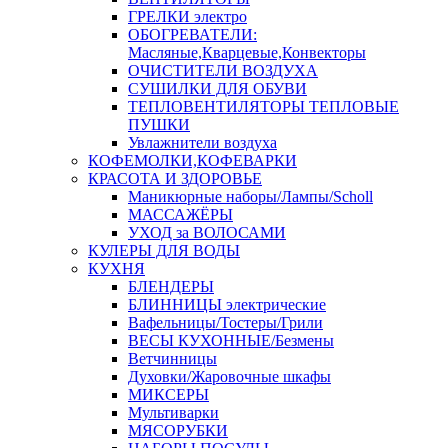
ГРЕЛКИ электро
ОБОГРЕВАТЕЛИ:
Масляные,Кварцевые,Конвекторы
ОЧИСТИТЕЛИ ВОЗДУХА
СУШИЛКИ ДЛЯ ОБУВИ
ТЕПЛОВЕНТИЛЯТОРЫ ТЕПЛОВЫЕ
ПУШКИ
Увлажнители воздуха
КОФЕМОЛКИ,КОФЕВАРКИ
КРАСОТА И ЗДОРОВЬЕ
Маникюрные наборы/Лампы/Scholl
МАССАЖЁРЫ
УХОД за ВОЛОСАМИ
КУЛЕРЫ ДЛЯ ВОДЫ
КУХНЯ
БЛЕНДЕРЫ
БЛИННИЦЫ электрические
Вафельницы/Тостеры/Грили
ВЕСЫ КУХОННЫЕ/Безмены
Ветчинницы
Духовки/Жаровочные шкафы
МИКСЕРЫ
Мультиварки
МЯСОРУБКИ