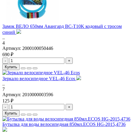
Замок ВЕЛО 650мм Авангард BC-T10K кодовый с тросом
синий
..
4
Артикул:
2000100050446
690 ₽
-
+
Купить
Зеркало велосипедное VEL-46 Ecos
..
7
Артикул:
2010000003596
125 ₽
-
+
Купить
Бутылка для воды велосипедная 850мл.ECOS HG-2015,4736