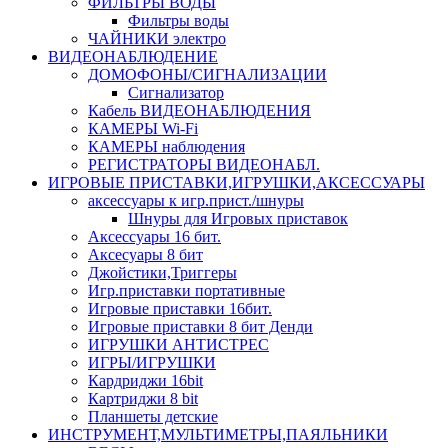
ФИЛЬТРЫ ВОДЫ
Фильтры воды
ЧАЙНИКИ электро
ВИДЕОНАБЛЮДЕНИЕ
ДОМОФОНЫ/СИГНАЛИЗАЦИИ
Сигнализатор
Кабель ВИДЕОНАБЛЮДЕНИЯ
КАМЕРЫ Wi-Fi
КАМЕРЫ наблюдения
РЕГИСТРАТОРЫ ВИДЕОНАБЛ.
ИГРОВЫЕ ПРИСТАВКИ,ИГРУШКИ,АКСЕССУАРЫ
аксесcуары к игр.прист./шнуры
Шнуры для Игровых приставок
Аксессуары 16 бит.
Аксесуары 8 бит
Джойстики,Триггеры
Игр.приставки портативные
Игровые приставки 16бит.
Игровые приставки 8 бит Денди
ИГРУШКИ АНТИСТРЕС
ИГРЫ/ИГРУШКИ
Кардриджи 16bit
Картриджи 8 bit
Планшеты детские
ИНСТРУМЕНТ,МУЛЬТИМЕТРЫ,ПАЯЛЬНИКИ