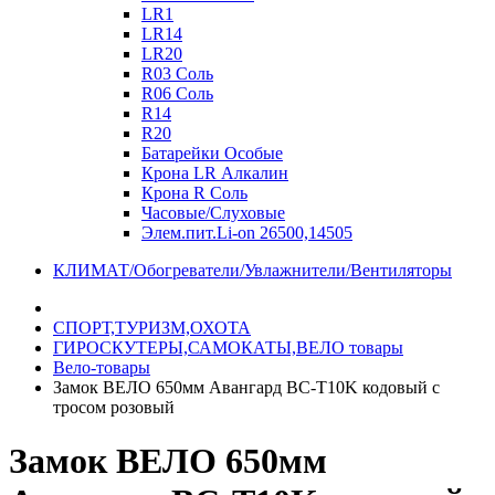
LR1
LR14
LR20
R03 Соль
R06 Соль
R14
R20
Батарейки Особые
Крона LR Алкалин
Крона R Соль
Часовые/Слуховые
Элем.пит.Li-on 26500,14505
КЛИМАТ/Обогреватели/Увлажнители/Вентиляторы
СПОРТ,ТУРИЗМ,ОХОТА
ГИРОСКУТЕРЫ,САМОКАТЫ,ВЕЛО товары
Вело-товары
Замок ВЕЛО 650мм Авангард BC-T10K кодовый с
тросом розовый
Замок ВЕЛО 650мм