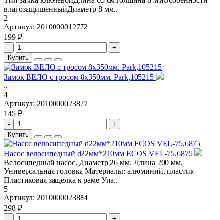
Тип замка ключевойДлина 65 смТолщина 8 ммОсобенности
влагозащищенныйДиаметр 8 мм..
2
Артикул:
2010000012772
199 ₽
-
+
Купить
Замок ВЕЛО с тросом 8х350мм. Park,105215
..
4
Артикул:
2010000023877
145 ₽
-
+
Купить
Насос велосипедный d22мм*210мм ECOS VEL-75,6875
Велосипедный насос. Диаметр 26 мм. Длина 200 мм.
Универсальная головка Материалы: алюминий, пластик
Пластиковая защелка к раме Упа..
5
Артикул:
2010000023884
298 ₽
-
+