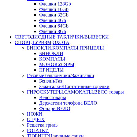
Флешки 128Gb
Флешки 16Gb
Флешки 32Gb
Флешки 4Gb
Флешки 64Gb
Флешки 8Gb
СВЕТОДИОДНЫЕ ТАБЛИЧКИ/ВЫВЕСКИ
СПОРТ,ТУРИЗМ,ОХОТА
БИНОКЛИ,КОМПАСЫ,ПРИЦЕЛЫ
БИНОКЛИ
КОМПАСЫ
МОНОКУЛЯРЫ
ПРИЦЕЛЫ
Газовые баллончики/Зажигалки
Бензин/Газ
Зажигалки/Портативные горелки
ГИРОСКУТЕРЫ,САМОКАТЫ,ВЕЛО товары
Вело-товары
Держатели телефона ВЕЛО
Фонари ВЕЛО
НОЖИ
ОТДЫХ
Решетка гриль
РОГАТКИ
ТЮБИНГ/Надувные санки