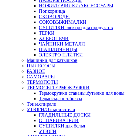
НАБОРЫ ПОСУДЫ
НОЖИ/ТОЧИЛКИ/АКСЕССУАРЫ
Попкорница
СКОВОРОДЫ
СОКОВЫЖИМАЛКИ
СУШИЛКИ электро для продуктов
ТЕРКИ
ХЛЕБОПЕЧИ
ЧАЙНИКИ МЕТАЛЛ
ШАШЛИЧНИЦЫ
ЭЛЕКТРО ПЛИТКИ
Машинки для катышков
ПЫЛЕСОСЫ
РАЗНОЕ
САМОВАРЫ
ТЕРМОПОТЫ
ТЕРМОСЫ,ТЕРМОКРУЖКИ
Термокружки,стаканы,бутылки для воды
Термосы,ланч-боксы
Тэны,спирали
УТЮГИ/Отпариватели
ГЛАДИЛЬНЫЕ ДОСКИ
ОТПАРИВАТЕЛИ
СУШИЛКИ для белья
УТЮГИ