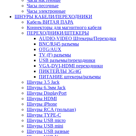
Часы настенные
Часы песочные
Часы электронные
ШНУРЫ КАБЕЛИ/ПЕРЕХОДНИКИ
Кабель ВИТАЯ ПАРА
Коннекторы для магнитного кабеля
ПЕРЕХОДНИКИ/ШТЕКЕРЫ
AUDIO-VIDEO Штекеры/Переходки
BNC/RJ45 разъемы
OTG/AUX
TV (F) разъемы
USB разъемы/переходники
VGA-DVI-HDMI переходники
ПИКТЕЙЛЫ 3G/4G
ПИТАНИЕ штекеры/разъемы
Шнуры 3.5 Jack
Шнуры 6.3мм Jack
Шнуры DisplayPort
Шнуры HDMI
Шнуры iPhone
Шнуры RCA (тюльпан)
Шнуры TYPE-C
Шнуры USB micro
Шнуры USB mini
Шнуры USB разные