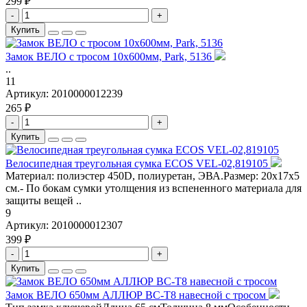
299 ₽
-
+
Купить
Замок ВЕЛО с тросом 10х600мм, Park, 5136
..
11
Артикул:
2010000012239
265 ₽
-
+
Купить
Велосипедная треугольная сумка ECOS VEL-02,819105
Материал: полиэстер 450D, полиуретан, ЭВА.Размер: 20x17x5
см.- По бокам сумки утолщения из вспененного материала для
защиты вещей ..
9
Артикул:
2010000012307
399 ₽
-
+
Купить
Замок ВЕЛО 650мм АЛЛЮР BC-T8 навесной с тросом