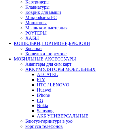
Картридеры
Клавиатуры
Коврик для мыши
Микрофоны PC
Мониторы
Мышь компьютерная
РОУТЕРЫ
ХАБЫ
КОШЕЛЬКИ,ПОРТМОНЕ,БРЕЛОКИ
Брелоки
Кошельки, портмоне
МОБИЛЬНЫЕ АКСЕССУАРЫ
Адаптеры для сим карт
АККУМУЛЯТОРЫ МОБИЛЬНЫХ
ALCATEL
FLY
HTC / LENOVO
Huawei
IPhone
LG
Nokia
Samsung
АКБ УНИВЕРСАЛЬНЫЕ
Блютуз-гарнитура в ухо
корпуса телефонов