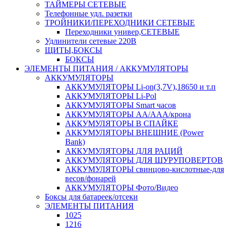
ТАЙМЕРЫ СЕТЕВЫЕ
Телефонные удл. разетки
ТРОЙНИКИ/ПЕРЕХОДНИКИ СЕТЕВЫЕ
Переходники универ,СЕТЕВЫЕ
Удлинители сетевые 220В
ЩИТЫ,БОКСЫ
БОКСЫ
ЭЛЕМЕНТЫ ПИТАНИЯ / АККУМУЛЯТОРЫ
АККУМУЛЯТОРЫ
АККУМУЛЯТОРЫ Li-on(3,7V),18650 и т.п
АККУМУЛЯТОРЫ Li-Pol
АККУМУЛЯТОРЫ Smart часов
АККУМУЛЯТОРЫ АА/ААА/крона
АККУМУЛЯТОРЫ В СПАЙКЕ
АККУМУЛЯТОРЫ ВНЕШНИЕ (Power
Bank)
АККУМУЛЯТОРЫ ДЛЯ РАЦИЙ
АККУМУЛЯТОРЫ ДЛЯ ШУРУПОВЕРТОВ
АККУМУЛЯТОРЫ свинцово-кислотные-для
весов/фонарей
АККУМУЛЯТОРЫ Фото/Видео
Боксы для батареек/отсеки
ЭЛЕМЕНТЫ ПИТАНИЯ
1025
1216