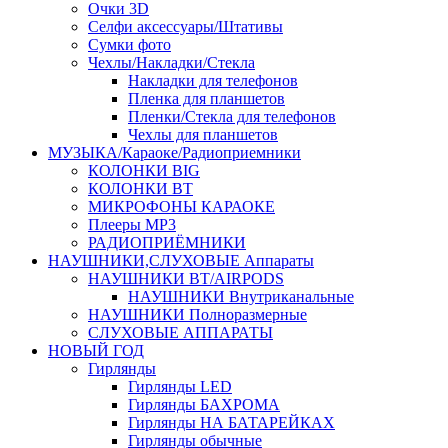
Очки 3D
Селфи аксессуары/Штативы
Сумки фото
Чехлы/Накладки/Стекла
Накладки для телефонов
Пленка для планшетов
Пленки/Стекла для телефонов
Чехлы для планшетов
МУЗЫКА/Караоке/Радиоприемники
КОЛОНКИ BIG
КОЛОНКИ BT
МИКРОФОНЫ КАРАОКЕ
Плееры MP3
РАДИОПРИЁМНИКИ
НАУШНИКИ,СЛУХОВЫЕ Аппараты
НАУШНИКИ BT/AIRPODS
НАУШНИКИ Внутриканальные
НАУШНИКИ Полноразмерные
СЛУХОВЫЕ АППАРАТЫ
НОВЫЙ ГОД
Гирлянды
Гирлянды LED
Гирлянды БАХРОМА
Гирлянды НА БАТАРЕЙКАХ
Гирлянды обычные