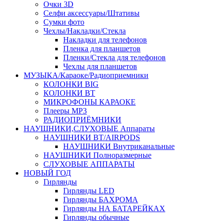
Очки 3D
Селфи аксессуары/Штативы
Сумки фото
Чехлы/Накладки/Стекла
Накладки для телефонов
Пленка для планшетов
Пленки/Стекла для телефонов
Чехлы для планшетов
МУЗЫКА/Караоке/Радиоприемники
КОЛОНКИ BIG
КОЛОНКИ BT
МИКРОФОНЫ КАРАОКЕ
Плееры MP3
РАДИОПРИЁМНИКИ
НАУШНИКИ,СЛУХОВЫЕ Аппараты
НАУШНИКИ BT/AIRPODS
НАУШНИКИ Внутриканальные
НАУШНИКИ Полноразмерные
СЛУХОВЫЕ АППАРАТЫ
НОВЫЙ ГОД
Гирлянды
Гирлянды LED
Гирлянды БАХРОМА
Гирлянды НА БАТАРЕЙКАХ
Гирлянды обычные