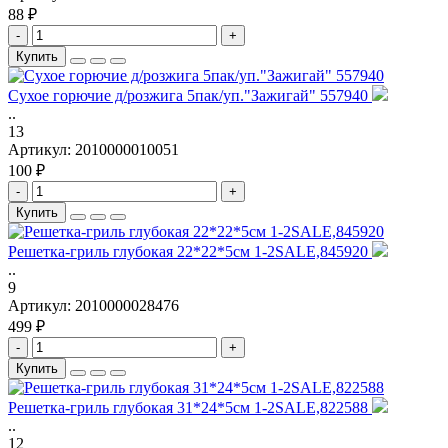
88 ₽
-
+
Купить
Сухое горючие д/розжига 5пак/уп."Зажигай" 557940
..
13
Артикул:
2010000010051
100 ₽
-
+
Купить
Решетка-гриль глубокая 22*22*5см 1-2SALE,845920
..
9
Артикул:
2010000028476
499 ₽
-
+
Купить
Решетка-гриль глубокая 31*24*5см 1-2SALE,822588
..
12