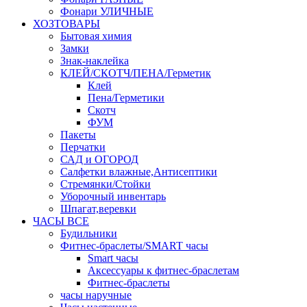
Фонари УЛИЧНЫЕ
ХОЗТОВАРЫ
Бытовая химия
Замки
Знак-наклейка
КЛЕЙ/СКОТЧ/ПЕНА/Герметик
Клей
Пена/Герметики
Скотч
ФУМ
Пакеты
Перчатки
САД и ОГОРОД
Салфетки влажные,Антисептики
Стремянки/Стойки
Уборочный инвентарь
Шпагат,веревки
ЧАСЫ ВСЕ
Будильники
Фитнес-браслеты/SMART часы
Smart часы
Аксессуары к фитнес-браслетам
Фитнес-браслеты
часы наручные