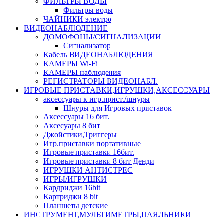
ФИЛЬТРЫ ВОДЫ
Фильтры воды
ЧАЙНИКИ электро
ВИДЕОНАБЛЮДЕНИЕ
ДОМОФОНЫ/СИГНАЛИЗАЦИИ
Сигнализатор
Кабель ВИДЕОНАБЛЮДЕНИЯ
КАМЕРЫ Wi-Fi
КАМЕРЫ наблюдения
РЕГИСТРАТОРЫ ВИДЕОНАБЛ.
ИГРОВЫЕ ПРИСТАВКИ,ИГРУШКИ,АКСЕССУАРЫ
аксесcуары к игр.прист./шнуры
Шнуры для Игровых приставок
Аксессуары 16 бит.
Аксесуары 8 бит
Джойстики,Триггеры
Игр.приставки портативные
Игровые приставки 16бит.
Игровые приставки 8 бит Денди
ИГРУШКИ АНТИСТРЕС
ИГРЫ/ИГРУШКИ
Кардриджи 16bit
Картриджи 8 bit
Планшеты детские
ИНСТРУМЕНТ,МУЛЬТИМЕТРЫ,ПАЯЛЬНИКИ