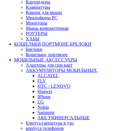
Картридеры
Клавиатуры
Коврик для мыши
Микрофоны PC
Мониторы
Мышь компьютерная
РОУТЕРЫ
ХАБЫ
КОШЕЛЬКИ,ПОРТМОНЕ,БРЕЛОКИ
Брелоки
Кошельки, портмоне
МОБИЛЬНЫЕ АКСЕССУАРЫ
Адаптеры для сим карт
АККУМУЛЯТОРЫ МОБИЛЬНЫХ
ALCATEL
FLY
HTC / LENOVO
Huawei
IPhone
LG
Nokia
Samsung
АКБ УНИВЕРСАЛЬНЫЕ
Блютуз-гарнитура в ухо
корпуса телефонов