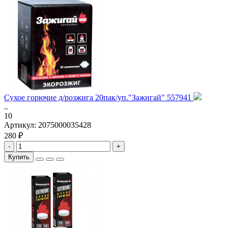
Сухое горючие д/розжига 20пак/уп."Зажигай" 557941
..
10
Артикул:
2075000035428
280 ₽
-
+
Купить