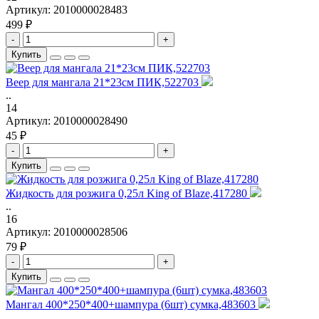
Артикул:
2010000028483
499 ₽
-
+
Купить
Веер для мангала 21*23см ПИК,522703
..
14
Артикул:
2010000028490
45 ₽
-
+
Купить
Жидкость для розжига 0,25л King of Blaze,417280
..
16
Артикул:
2010000028506
79 ₽
-
+
Купить
Мангал 400*250*400+шампура (6шт) сумка,483603
..