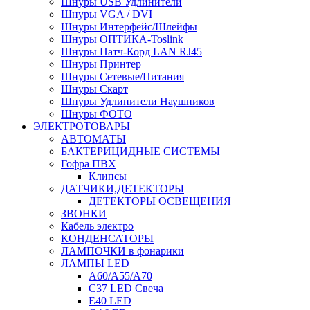
Шнуры USB Удлинители
Шнуры VGA / DVI
Шнуры Интерфейс/Шлейфы
Шнуры ОПТИКА-Toslink
Шнуры Патч-Корд LAN RJ45
Шнуры Принтер
Шнуры Сетевые/Питания
Шнуры Скарт
Шнуры Удлинители Наушников
Шнуры ФОТО
ЭЛЕКТРОТОВАРЫ
АВТОМАТЫ
БАКТЕРИЦИДНЫЕ СИСТЕМЫ
Гофра ПВХ
Клипсы
ДАТЧИКИ,ДЕТЕКТОРЫ
ДЕТЕКТОРЫ ОСВЕЩЕНИЯ
ЗВОНКИ
Кабель электро
КОНДЕНСАТОРЫ
ЛАМПОЧКИ в фонарики
ЛАМПЫ LED
A60/A55/A70
C37 LED Свеча
E40 LED