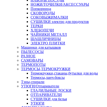
НАБОРЫ ПОСУДЫ
НОЖИ/ТОЧИЛКИ/АКСЕССУАРЫ
Попкорница
СКОВОРОДЫ
СОКОВЫЖИМАЛКИ
СУШИЛКИ электро для продуктов
ТЕРКИ
ХЛЕБОПЕЧИ
ЧАЙНИКИ МЕТАЛЛ
ШАШЛИЧНИЦЫ
ЭЛЕКТРО ПЛИТКИ
Машинки для катышков
ПЫЛЕСОСЫ
РАЗНОЕ
САМОВАРЫ
ТЕРМОПОТЫ
ТЕРМОСЫ,ТЕРМОКРУЖКИ
Термокружки,стаканы,бутылки для воды
Термосы,ланч-боксы
Тэны,спирали
УТЮГИ/Отпариватели
ГЛАДИЛЬНЫЕ ДОСКИ
ОТПАРИВАТЕЛИ
СУШИЛКИ для белья
УТЮГИ