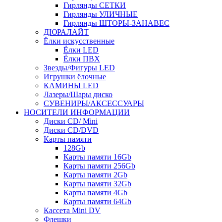
Гирлянды СЕТКИ
Гирлянды УЛИЧНЫЕ
Гирлянды ШТОРЫ-ЗАНАВЕС
ДЮРАЛАЙТ
Ёлки искусственные
Ёлки LED
Ёлки ПВХ
Звезды/Фигуры LED
Игрушки ёлочные
КАМИНЫ LED
Лазеры/Шары диско
СУВЕНИРЫ/АКСЕССУАРЫ
НОСИТЕЛИ ИНФОРМАЦИИ
Диски CD/ Mini
Диски CD/DVD
Карты памяти
128Gb
Карты памяти 16Gb
Карты памяти 256Gb
Карты памяти 2Gb
Карты памяти 32Gb
Карты памяти 4Gb
Карты памяти 64Gb
Кассета Mini DV
Флешки