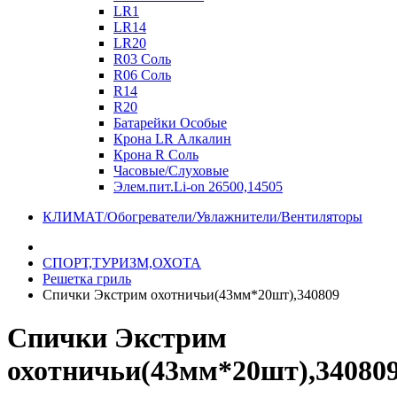
LR1
LR14
LR20
R03 Соль
R06 Соль
R14
R20
Батарейки Особые
Крона LR Алкалин
Крона R Соль
Часовые/Слуховые
Элем.пит.Li-on 26500,14505
КЛИМАТ/Обогреватели/Увлажнители/Вентиляторы
СПОРТ,ТУРИЗМ,ОХОТА
Решетка гриль
Спички Экстрим охотничьи(43мм*20шт),340809
Спички Экстрим
охотничьи(43мм*20шт),34080