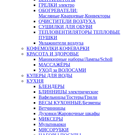
ГРЕЛКИ электро
ОБОГРЕВАТЕЛИ:
Масляные,Кварцевые,Конвекторы
ОЧИСТИТЕЛИ ВОЗДУХА
СУШИЛКИ ДЛЯ ОБУВИ
ТЕПЛОВЕНТИЛЯТОРЫ ТЕПЛОВЫЕ
ПУШКИ
Увлажнители воздуха
КОФЕМОЛКИ,КОФЕВАРКИ
КРАСОТА И ЗДОРОВЬЕ
Маникюрные наборы/Лампы/Scholl
МАССАЖЁРЫ
УХОД за ВОЛОСАМИ
КУЛЕРЫ ДЛЯ ВОДЫ
КУХНЯ
БЛЕНДЕРЫ
БЛИННИЦЫ электрические
Вафельницы/Тостеры/Грили
ВЕСЫ КУХОННЫЕ/Безмены
Ветчинницы
Духовки/Жаровочные шкафы
МИКСЕРЫ
Мультиварки
МЯСОРУБКИ