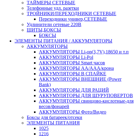
ТАЙМЕРЫ СЕТЕВЫЕ
Телефонные удл. разетки
ТРОЙНИКИ/ПЕРЕХОДНИКИ СЕТЕВЫЕ
Переходники универ,СЕТЕВЫЕ
Удлинители сетевые 220В
ЩИТЫ,БОКСЫ
БОКСЫ
ЭЛЕМЕНТЫ ПИТАНИЯ / АККУМУЛЯТОРЫ
АККУМУЛЯТОРЫ
АККУМУЛЯТОРЫ Li-on(3,7V),18650 и т.п
АККУМУЛЯТОРЫ Li-Pol
АККУМУЛЯТОРЫ Smart часов
АККУМУЛЯТОРЫ АА/ААА/крона
АККУМУЛЯТОРЫ В СПАЙКЕ
АККУМУЛЯТОРЫ ВНЕШНИЕ (Power
Bank)
АККУМУЛЯТОРЫ ДЛЯ РАЦИЙ
АККУМУЛЯТОРЫ ДЛЯ ШУРУПОВЕРТОВ
АККУМУЛЯТОРЫ свинцово-кислотные-для
весов/фонарей
АККУМУЛЯТОРЫ Фото/Видео
Боксы для батареек/отсеки
ЭЛЕМЕНТЫ ПИТАНИЯ
1025
1216