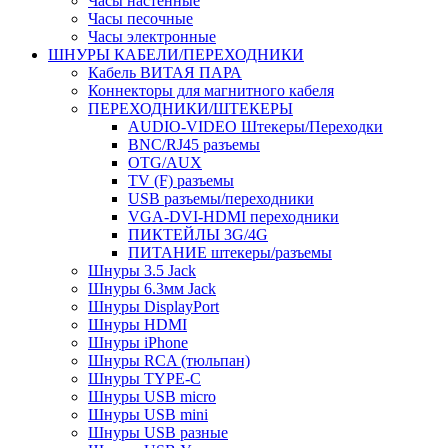
Часы настенные
Часы песочные
Часы электронные
ШНУРЫ КАБЕЛИ/ПЕРЕХОДНИКИ
Кабель ВИТАЯ ПАРА
Коннекторы для магнитного кабеля
ПЕРЕХОДНИКИ/ШТЕКЕРЫ
AUDIO-VIDEO Штекеры/Переходки
BNC/RJ45 разъемы
OTG/AUX
TV (F) разъемы
USB разъемы/переходники
VGA-DVI-HDMI переходники
ПИКТЕЙЛЫ 3G/4G
ПИТАНИЕ штекеры/разъемы
Шнуры 3.5 Jack
Шнуры 6.3мм Jack
Шнуры DisplayPort
Шнуры HDMI
Шнуры iPhone
Шнуры RCA (тюльпан)
Шнуры TYPE-C
Шнуры USB micro
Шнуры USB mini
Шнуры USB разные