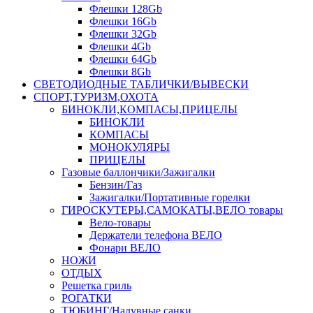
Флешки 128Gb
Флешки 16Gb
Флешки 32Gb
Флешки 4Gb
Флешки 64Gb
Флешки 8Gb
СВЕТОДИОДНЫЕ ТАБЛИЧКИ/ВЫВЕСКИ
СПОРТ,ТУРИЗМ,ОХОТА
БИНОКЛИ,КОМПАСЫ,ПРИЦЕЛЫ
БИНОКЛИ
КОМПАСЫ
МОНОКУЛЯРЫ
ПРИЦЕЛЫ
Газовые баллончики/Зажигалки
Бензин/Газ
Зажигалки/Портативные горелки
ГИРОСКУТЕРЫ,САМОКАТЫ,ВЕЛО товары
Вело-товары
Держатели телефона ВЕЛО
Фонари ВЕЛО
НОЖИ
ОТДЫХ
Решетка гриль
РОГАТКИ
ТЮБИНГ/Надувные санки