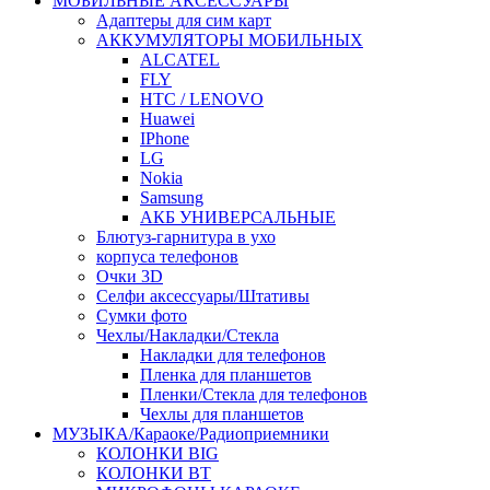
МОБИЛЬНЫЕ АКСЕССУАРЫ
Адаптеры для сим карт
АККУМУЛЯТОРЫ МОБИЛЬНЫХ
ALCATEL
FLY
HTC / LENOVO
Huawei
IPhone
LG
Nokia
Samsung
АКБ УНИВЕРСАЛЬНЫЕ
Блютуз-гарнитура в ухо
корпуса телефонов
Очки 3D
Селфи аксессуары/Штативы
Сумки фото
Чехлы/Накладки/Стекла
Накладки для телефонов
Пленка для планшетов
Пленки/Стекла для телефонов
Чехлы для планшетов
МУЗЫКА/Караоке/Радиоприемники
КОЛОНКИ BIG
КОЛОНКИ BT