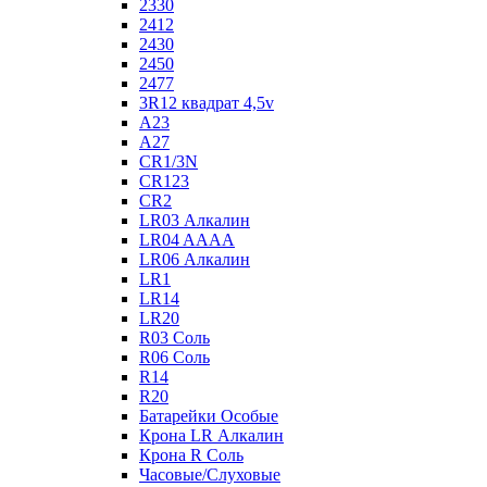
2330
2412
2430
2450
2477
3R12 квадрат 4,5v
A23
A27
CR1/3N
CR123
CR2
LR03 Алкалин
LR04 AAAA
LR06 Алкалин
LR1
LR14
LR20
R03 Соль
R06 Соль
R14
R20
Батарейки Особые
Крона LR Алкалин
Крона R Соль
Часовые/Слуховые