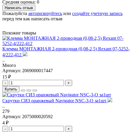
Средняя оценка: 0
Написать отзыв
Пожалуйста
авторизируйтесь
или
создайте учетную запись
перед тем как написать отзыв
Похожие товары
Клемма МОНТАЖНАЯ 2-проводная (0,08-2,5) Rexant 07-5252-
4/222-412
..
Много
Артикул:
2069000017447
15 ₽
-
+
Купить
Скрутки СИЗ оранжевый Navigator NSC-3-O за1шт
..
279
Артикул:
2075000020592
4 ₽
-
+