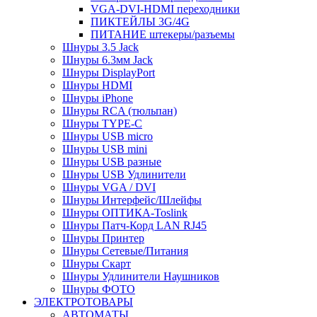
VGA-DVI-HDMI переходники
ПИКТЕЙЛЫ 3G/4G
ПИТАНИЕ штекеры/разъемы
Шнуры 3.5 Jack
Шнуры 6.3мм Jack
Шнуры DisplayPort
Шнуры HDMI
Шнуры iPhone
Шнуры RCA (тюльпан)
Шнуры TYPE-C
Шнуры USB micro
Шнуры USB mini
Шнуры USB разные
Шнуры USB Удлинители
Шнуры VGA / DVI
Шнуры Интерфейс/Шлейфы
Шнуры ОПТИКА-Toslink
Шнуры Патч-Корд LAN RJ45
Шнуры Принтер
Шнуры Сетевые/Питания
Шнуры Скарт
Шнуры Удлинители Наушников
Шнуры ФОТО
ЭЛЕКТРОТОВАРЫ
АВТОМАТЫ