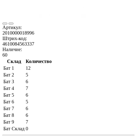
Артикул:
2010000018996
Штрих-код:
4610084563337
Наличие:
60
Склад
Количество
Бат 1
12
Бат 2
5
Бат 3
6
Бат 4
7
Бат 5
6
Бат 6
5
Бат 7
6
Бат 8
6
Бат 9
7
Бат Склад
0