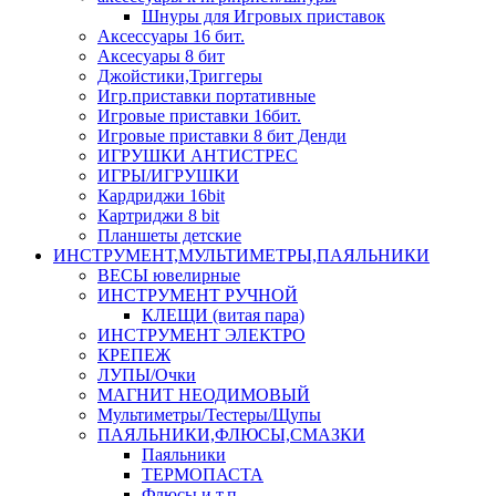
Шнуры для Игровых приставок
Аксессуары 16 бит.
Аксесуары 8 бит
Джойстики,Триггеры
Игр.приставки портативные
Игровые приставки 16бит.
Игровые приставки 8 бит Денди
ИГРУШКИ АНТИСТРЕС
ИГРЫ/ИГРУШКИ
Кардриджи 16bit
Картриджи 8 bit
Планшеты детские
ИНСТРУМЕНТ,МУЛЬТИМЕТРЫ,ПАЯЛЬНИКИ
ВЕСЫ ювелирные
ИНСТРУМЕНТ РУЧНОЙ
КЛЕЩИ (витая пара)
ИНСТРУМЕНТ ЭЛЕКТРО
КРЕПЕЖ
ЛУПЫ/Очки
МАГНИТ НЕОДИМОВЫЙ
Мультиметры/Тестеры/Щупы
ПАЯЛЬНИКИ,ФЛЮСЫ,СМАЗКИ
Паяльники
ТЕРМОПАСТА
Флюсы и т.п.