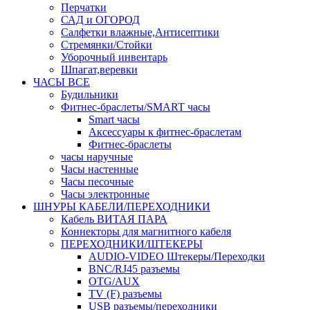
Перчатки
САД и ОГОРОД
Салфетки влажные,Антисептики
Стремянки/Стойки
Уборочный инвентарь
Шпагат,веревки
ЧАСЫ ВСЕ
Будильники
Фитнес-браслеты/SMART часы
Smart часы
Аксессуары к фитнес-браслетам
Фитнес-браслеты
часы наручные
Часы настенные
Часы песочные
Часы электронные
ШНУРЫ КАБЕЛИ/ПЕРЕХОДНИКИ
Кабель ВИТАЯ ПАРА
Коннекторы для магнитного кабеля
ПЕРЕХОДНИКИ/ШТЕКЕРЫ
AUDIO-VIDEO Штекеры/Переходки
BNC/RJ45 разъемы
OTG/AUX
TV (F) разъемы
USB разъемы/переходники