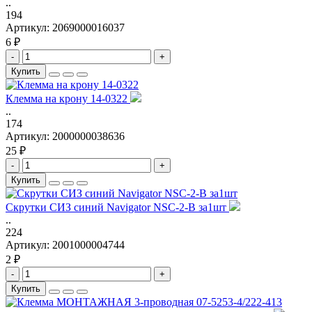
..
194
Артикул:
2069000016037
6 ₽
-
+
Купить
Клемма на крону 14-0322
..
174
Артикул:
2000000038636
25 ₽
-
+
Купить
Скрутки СИЗ синий Navigator NSC-2-B за1шт
..
224
Артикул:
2001000004744
2 ₽
-
+
Купить