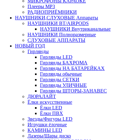
МИКРОФОНЫ КАРАОКЕ
Плееры MP3
РАДИОПРИЁМНИКИ
НАУШНИКИ,СЛУХОВЫЕ Аппараты
НАУШНИКИ BT/AIRPODS
НАУШНИКИ Внутриканальные
НАУШНИКИ Полноразмерные
СЛУХОВЫЕ АППАРАТЫ
НОВЫЙ ГОД
Гирлянды
Гирлянды LED
Гирлянды БАХРОМА
Гирлянды НА БАТАРЕЙКАХ
Гирлянды обычные
Гирлянды СЕТКИ
Гирлянды УЛИЧНЫЕ
Гирлянды ШТОРЫ-ЗАНАВЕС
ДЮРАЛАЙТ
Ёлки искусственные
Ёлки LED
Ёлки ПВХ
Звезды/Фигуры LED
Игрушки ёлочные
КАМИНЫ LED
Лазеры/Шары диско