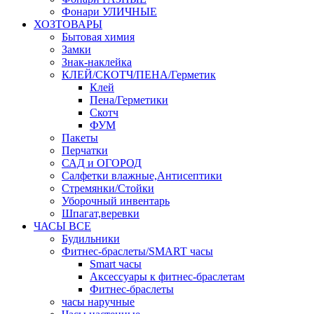
Фонари УЛИЧНЫЕ
ХОЗТОВАРЫ
Бытовая химия
Замки
Знак-наклейка
КЛЕЙ/СКОТЧ/ПЕНА/Герметик
Клей
Пена/Герметики
Скотч
ФУМ
Пакеты
Перчатки
САД и ОГОРОД
Салфетки влажные,Антисептики
Стремянки/Стойки
Уборочный инвентарь
Шпагат,веревки
ЧАСЫ ВСЕ
Будильники
Фитнес-браслеты/SMART часы
Smart часы
Аксессуары к фитнес-браслетам
Фитнес-браслеты
часы наручные