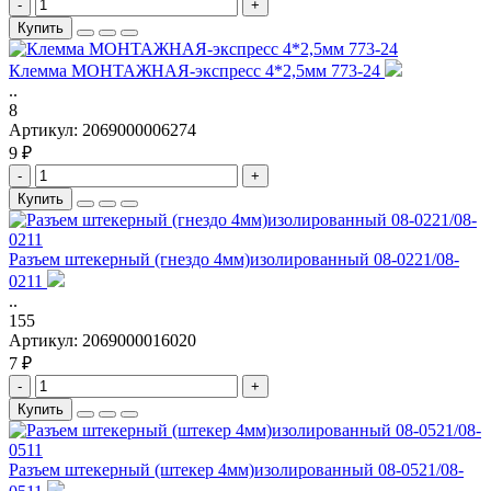
-
+
Купить
Клемма МОНТАЖНАЯ-экспресс 4*2,5мм 773-24
..
8
Артикул:
2069000006274
9 ₽
-
+
Купить
Разъем штекерный (гнездо 4мм)изолированный 08-0221/08-
0211
..
155
Артикул:
2069000016020
7 ₽
-
+
Купить
Разъем штекерный (штекер 4мм)изолированный 08-0521/08-