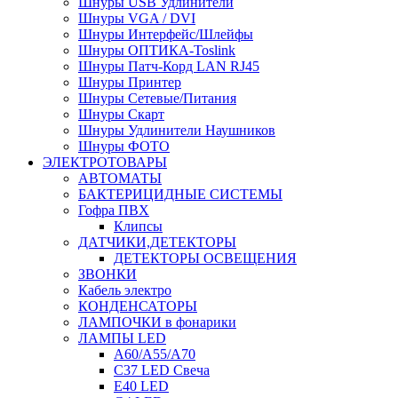
Шнуры USB Удлинители
Шнуры VGA / DVI
Шнуры Интерфейс/Шлейфы
Шнуры ОПТИКА-Toslink
Шнуры Патч-Корд LAN RJ45
Шнуры Принтер
Шнуры Сетевые/Питания
Шнуры Скарт
Шнуры Удлинители Наушников
Шнуры ФОТО
ЭЛЕКТРОТОВАРЫ
АВТОМАТЫ
БАКТЕРИЦИДНЫЕ СИСТЕМЫ
Гофра ПВХ
Клипсы
ДАТЧИКИ,ДЕТЕКТОРЫ
ДЕТЕКТОРЫ ОСВЕЩЕНИЯ
ЗВОНКИ
Кабель электро
КОНДЕНСАТОРЫ
ЛАМПОЧКИ в фонарики
ЛАМПЫ LED
A60/A55/A70
C37 LED Свеча
E40 LED