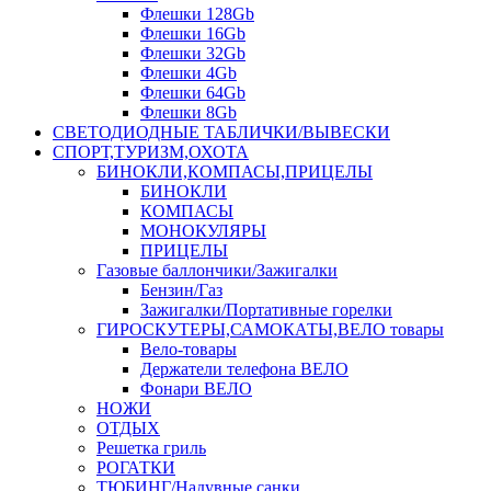
Флешки 128Gb
Флешки 16Gb
Флешки 32Gb
Флешки 4Gb
Флешки 64Gb
Флешки 8Gb
СВЕТОДИОДНЫЕ ТАБЛИЧКИ/ВЫВЕСКИ
СПОРТ,ТУРИЗМ,ОХОТА
БИНОКЛИ,КОМПАСЫ,ПРИЦЕЛЫ
БИНОКЛИ
КОМПАСЫ
МОНОКУЛЯРЫ
ПРИЦЕЛЫ
Газовые баллончики/Зажигалки
Бензин/Газ
Зажигалки/Портативные горелки
ГИРОСКУТЕРЫ,САМОКАТЫ,ВЕЛО товары
Вело-товары
Держатели телефона ВЕЛО
Фонари ВЕЛО
НОЖИ
ОТДЫХ
Решетка гриль
РОГАТКИ
ТЮБИНГ/Надувные санки