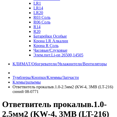
LR1
LR14
LR20
R03 Соль
R06 Соль
R14
R20
Батарейки Особые
Крона LR Алкалин
Крона R Соль
Часовые/Слуховые
Элем.пит.Li-on 26500,14505
КЛИМАТ/Обогреватели/Увлажнители/Вентиляторы
Тумблеры/Кнопки/Клеммы/Запчасти
Клемы/разъемы
Ответвитель прокалыв.1.0-2.5мм2 (KW-4, 3MB (LT-216)
синий 08-0771
Ответвитель прокалыв.1.0-
2.5мм2 (KW-4, 3MB (LT-216)