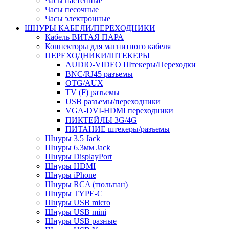
Часы настенные
Часы песочные
Часы электронные
ШНУРЫ КАБЕЛИ/ПЕРЕХОДНИКИ
Кабель ВИТАЯ ПАРА
Коннекторы для магнитного кабеля
ПЕРЕХОДНИКИ/ШТЕКЕРЫ
AUDIO-VIDEO Штекеры/Переходки
BNC/RJ45 разъемы
OTG/AUX
TV (F) разъемы
USB разъемы/переходники
VGA-DVI-HDMI переходники
ПИКТЕЙЛЫ 3G/4G
ПИТАНИЕ штекеры/разъемы
Шнуры 3.5 Jack
Шнуры 6.3мм Jack
Шнуры DisplayPort
Шнуры HDMI
Шнуры iPhone
Шнуры RCA (тюльпан)
Шнуры TYPE-C
Шнуры USB micro
Шнуры USB mini
Шнуры USB разные