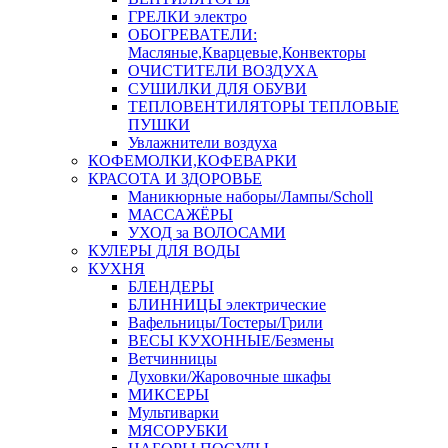
ГРЕЛКИ электро
ОБОГРЕВАТЕЛИ:
Масляные,Кварцевые,Конвекторы
ОЧИСТИТЕЛИ ВОЗДУХА
СУШИЛКИ ДЛЯ ОБУВИ
ТЕПЛОВЕНТИЛЯТОРЫ ТЕПЛОВЫЕ
ПУШКИ
Увлажнители воздуха
КОФЕМОЛКИ,КОФЕВАРКИ
КРАСОТА И ЗДОРОВЬЕ
Маникюрные наборы/Лампы/Scholl
МАССАЖЁРЫ
УХОД за ВОЛОСАМИ
КУЛЕРЫ ДЛЯ ВОДЫ
КУХНЯ
БЛЕНДЕРЫ
БЛИННИЦЫ электрические
Вафельницы/Тостеры/Грили
ВЕСЫ КУХОННЫЕ/Безмены
Ветчинницы
Духовки/Жаровочные шкафы
МИКСЕРЫ
Мультиварки
МЯСОРУБКИ