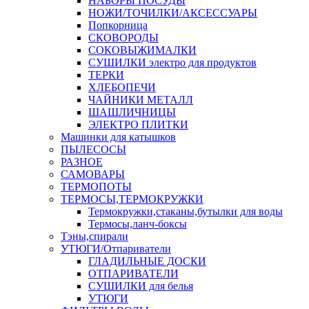
НАБОРЫ ПОСУДЫ
НОЖИ/ТОЧИЛКИ/АКСЕССУАРЫ
Попкорница
СКОВОРОДЫ
СОКОВЫЖИМАЛКИ
СУШИЛКИ электро для продуктов
ТЕРКИ
ХЛЕБОПЕЧИ
ЧАЙНИКИ МЕТАЛЛ
ШАШЛИЧНИЦЫ
ЭЛЕКТРО ПЛИТКИ
Машинки для катышков
ПЫЛЕСОСЫ
РАЗНОЕ
САМОВАРЫ
ТЕРМОПОТЫ
ТЕРМОСЫ,ТЕРМОКРУЖКИ
Термокружки,стаканы,бутылки для воды
Термосы,ланч-боксы
Тэны,спирали
УТЮГИ/Отпариватели
ГЛАДИЛЬНЫЕ ДОСКИ
ОТПАРИВАТЕЛИ
СУШИЛКИ для белья
УТЮГИ