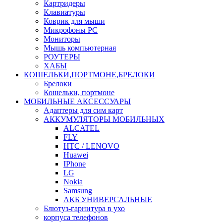
Картридеры
Клавиатуры
Коврик для мыши
Микрофоны PC
Мониторы
Мышь компьютерная
РОУТЕРЫ
ХАБЫ
КОШЕЛЬКИ,ПОРТМОНЕ,БРЕЛОКИ
Брелоки
Кошельки, портмоне
МОБИЛЬНЫЕ АКСЕССУАРЫ
Адаптеры для сим карт
АККУМУЛЯТОРЫ МОБИЛЬНЫХ
ALCATEL
FLY
HTC / LENOVO
Huawei
IPhone
LG
Nokia
Samsung
АКБ УНИВЕРСАЛЬНЫЕ
Блютуз-гарнитура в ухо
корпуса телефонов