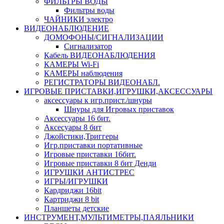
ФИЛЬТРЫ ВОДЫ
Фильтры воды
ЧАЙНИКИ электро
ВИДЕОНАБЛЮДЕНИЕ
ДОМОФОНЫ/СИГНАЛИЗАЦИИ
Сигнализатор
Кабель ВИДЕОНАБЛЮДЕНИЯ
КАМЕРЫ Wi-Fi
КАМЕРЫ наблюдения
РЕГИСТРАТОРЫ ВИДЕОНАБЛ.
ИГРОВЫЕ ПРИСТАВКИ,ИГРУШКИ,АКСЕССУАРЫ
аксесcуары к игр.прист./шнуры
Шнуры для Игровых приставок
Аксессуары 16 бит.
Аксесуары 8 бит
Джойстики,Триггеры
Игр.приставки портативные
Игровые приставки 16бит.
Игровые приставки 8 бит Денди
ИГРУШКИ АНТИСТРЕС
ИГРЫ/ИГРУШКИ
Кардриджи 16bit
Картриджи 8 bit
Планшеты детские
ИНСТРУМЕНТ,МУЛЬТИМЕТРЫ,ПАЯЛЬНИКИ