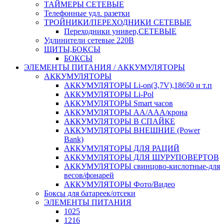
ТАЙМЕРЫ СЕТЕВЫЕ
Телефонные удл. разетки
ТРОЙНИКИ/ПЕРЕХОДНИКИ СЕТЕВЫЕ
Переходники универ,СЕТЕВЫЕ
Удлинители сетевые 220В
ЩИТЫ,БОКСЫ
БОКСЫ
ЭЛЕМЕНТЫ ПИТАНИЯ / АККУМУЛЯТОРЫ
АККУМУЛЯТОРЫ
АККУМУЛЯТОРЫ Li-on(3,7V),18650 и т.п
АККУМУЛЯТОРЫ Li-Pol
АККУМУЛЯТОРЫ Smart часов
АККУМУЛЯТОРЫ АА/ААА/крона
АККУМУЛЯТОРЫ В СПАЙКЕ
АККУМУЛЯТОРЫ ВНЕШНИЕ (Power
Bank)
АККУМУЛЯТОРЫ ДЛЯ РАЦИЙ
АККУМУЛЯТОРЫ ДЛЯ ШУРУПОВЕРТОВ
АККУМУЛЯТОРЫ свинцово-кислотные-для
весов/фонарей
АККУМУЛЯТОРЫ Фото/Видео
Боксы для батареек/отсеки
ЭЛЕМЕНТЫ ПИТАНИЯ
1025
1216