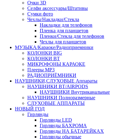
Очки 3D
Селфи аксессуары/Штативы
Сумки фото
Чехлы/Накладки/Стекла
Накладки для телефонов
Пленка для планшетов
Пленки/Стекла для телефонов
Чехлы для планшетов
МУЗЫКА/Караоке/Радиоприемники
КОЛОНКИ BIG
КОЛОНКИ BT
МИКРОФОНЫ КАРАОКЕ
Плееры MP3
РАДИОПРИЁМНИКИ
НАУШНИКИ,СЛУХОВЫЕ Аппараты
НАУШНИКИ BT/AIRPODS
НАУШНИКИ Внутриканальные
НАУШНИКИ Полноразмерные
СЛУХОВЫЕ АППАРАТЫ
НОВЫЙ ГОД
Гирлянды
Гирлянды LED
Гирлянды БАХРОМА
Гирлянды НА БАТАРЕЙКАХ
Гирлянды обычные