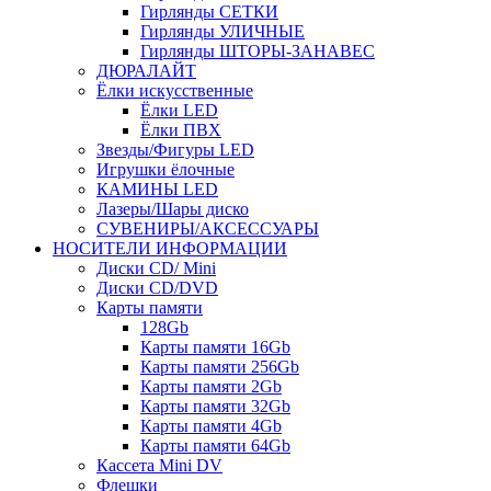
Гирлянды СЕТКИ
Гирлянды УЛИЧНЫЕ
Гирлянды ШТОРЫ-ЗАНАВЕС
ДЮРАЛАЙТ
Ёлки искусственные
Ёлки LED
Ёлки ПВХ
Звезды/Фигуры LED
Игрушки ёлочные
КАМИНЫ LED
Лазеры/Шары диско
СУВЕНИРЫ/АКСЕССУАРЫ
НОСИТЕЛИ ИНФОРМАЦИИ
Диски CD/ Mini
Диски CD/DVD
Карты памяти
128Gb
Карты памяти 16Gb
Карты памяти 256Gb
Карты памяти 2Gb
Карты памяти 32Gb
Карты памяти 4Gb
Карты памяти 64Gb
Кассета Mini DV
Флешки