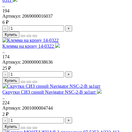
0511
..
194
Артикул:
2069000016037
6 ₽
-
+
Купить
Клемма на крону 14-0322
..
174
Артикул:
2000000038636
25 ₽
-
+
Купить
Скрутки СИЗ синий Navigator NSC-2-B за1шт
..
224
Артикул:
2001000004744
2 ₽
-
+
Купить