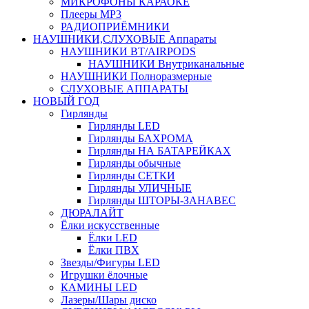
МИКРОФОНЫ КАРАОКЕ
Плееры MP3
РАДИОПРИЁМНИКИ
НАУШНИКИ,СЛУХОВЫЕ Аппараты
НАУШНИКИ BT/AIRPODS
НАУШНИКИ Внутриканальные
НАУШНИКИ Полноразмерные
СЛУХОВЫЕ АППАРАТЫ
НОВЫЙ ГОД
Гирлянды
Гирлянды LED
Гирлянды БАХРОМА
Гирлянды НА БАТАРЕЙКАХ
Гирлянды обычные
Гирлянды СЕТКИ
Гирлянды УЛИЧНЫЕ
Гирлянды ШТОРЫ-ЗАНАВЕС
ДЮРАЛАЙТ
Ёлки искусственные
Ёлки LED
Ёлки ПВХ
Звезды/Фигуры LED
Игрушки ёлочные
КАМИНЫ LED
Лазеры/Шары диско