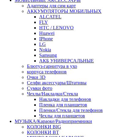
МОБИЛЬНЫЕ АКСЕССУАРЫ
Адаптеры для сим карт
АККУМУЛЯТОРЫ МОБИЛЬНЫХ
ALCATEL
FLY
HTC / LENOVO
Huawei
IPhone
LG
Nokia
Samsung
АКБ УНИВЕРСАЛЬНЫЕ
Блютуз-гарнитура в ухо
корпуса телефонов
Очки 3D
Селфи аксессуары/Штативы
Сумки фото
Чехлы/Накладки/Стекла
Накладки для телефонов
Пленка для планшетов
Пленки/Стекла для телефонов
Чехлы для планшетов
МУЗЫКА/Караоке/Радиоприемники
КОЛОНКИ BIG
КОЛОНКИ BT