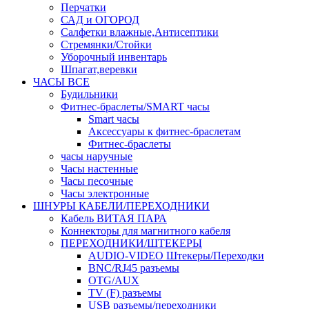
Перчатки
САД и ОГОРОД
Салфетки влажные,Антисептики
Стремянки/Стойки
Уборочный инвентарь
Шпагат,веревки
ЧАСЫ ВСЕ
Будильники
Фитнес-браслеты/SMART часы
Smart часы
Аксессуары к фитнес-браслетам
Фитнес-браслеты
часы наручные
Часы настенные
Часы песочные
Часы электронные
ШНУРЫ КАБЕЛИ/ПЕРЕХОДНИКИ
Кабель ВИТАЯ ПАРА
Коннекторы для магнитного кабеля
ПЕРЕХОДНИКИ/ШТЕКЕРЫ
AUDIO-VIDEO Штекеры/Переходки
BNC/RJ45 разъемы
OTG/AUX
TV (F) разъемы
USB разъемы/переходники