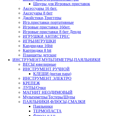
Шнуры для Игровых приставок
Аксессуары 16 бит.
Аксесуары 8 бит
Джойстики,Триггеры
Игр.приставки портативные
Игровые приставки 16бит.
Игровые приставки 8 бит Денди
ИГРУШКИ АНТИСТРЕС
ИГРЫ/ИГРУШКИ
Кардриджи 16bit
Картриджи 8 bit
Планшеты детские
ИНСТРУМЕНТ,МУЛЬТИМЕТРЫ,ПАЯЛЬНИКИ
ВЕСЫ ювелирные
ИНСТРУМЕНТ РУЧНОЙ
КЛЕЩИ (витая пара)
ИНСТРУМЕНТ ЭЛЕКТРО
КРЕПЕЖ
ЛУПЫ/Очки
МАГНИТ НЕОДИМОВЫЙ
Мультиметры/Тестеры/Щупы
ПАЯЛЬНИКИ,ФЛЮСЫ,СМАЗКИ
Паяльники
ТЕРМОПАСТА
Флюсы и т.п.