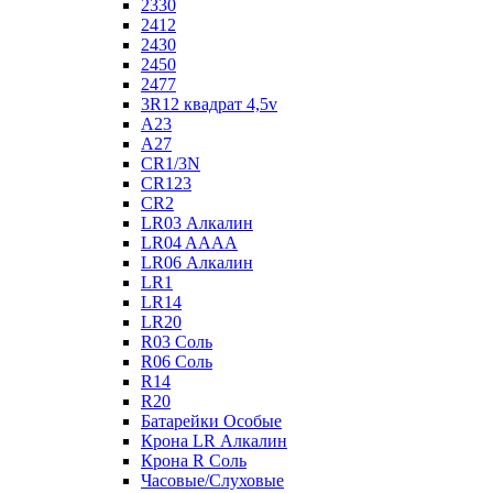
2330
2412
2430
2450
2477
3R12 квадрат 4,5v
A23
A27
CR1/3N
CR123
CR2
LR03 Алкалин
LR04 AAAA
LR06 Алкалин
LR1
LR14
LR20
R03 Соль
R06 Соль
R14
R20
Батарейки Особые
Крона LR Алкалин
Крона R Соль
Часовые/Слуховые