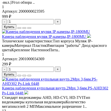
-вкл.)Угол обзора ..
1
Артикул:
2000000023595
999 ₽
-
+
Купить
Камера наблюдения муляж IP-камеры,IP-1800MU
Технические характеристики:Тип корпуса Муляж IP-
камерыМатериал ПластикИмитация "работы" Диод красного
цветаКрепление НастенноеПита..
1
Артикул:
2001000034369
299 ₽
-
+
Купить
Камера наблюдения купольная внутр.2Mpx 3,6мм.PS-AHD302
Ps-Link 0448
Стандарт видеокамеры AHD, HD-CVI, HD-TVIТип
видеокамеры купольная видеокамераКоличество
мегапикселей 2 МПМаксимальное разрешение 1..
13