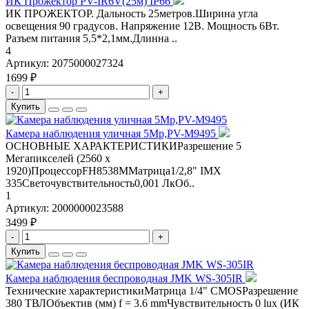
ИК Прожектор PV-IR6V(25м) IP66
ИК ПРОЖЕКТОР. Дальность 25метров.Ширина угла
освещения 90 градусов. Напряжение 12В. Мощность 6Вт.
Разъем питания 5,5*2,1мм.Длинна ..
4
Артикул:
2075000027324
1699 ₽
-
+
Купить
Камера наблюдения уличная 5Mp,PV-M9495
ОСНОВНЫЕ ХАРАКТЕРИСТИКИРазрешение 5
Мегапикселей (2560 х
1920)ПроцессорFH8538ММатрица1/2,8" IMX
335Светочувствительность0,001 ЛкОб..
1
Артикул:
2000000023588
3499 ₽
-
+
Купить
Камера наблюдения беспроводная JMK WS-305IR
Технические характеристикиМатрица 1/4" CMOSРазрешение
380 ТВЛОбъектив (мм) f = 3.6 mmЧувствительность 0 lux (ИК