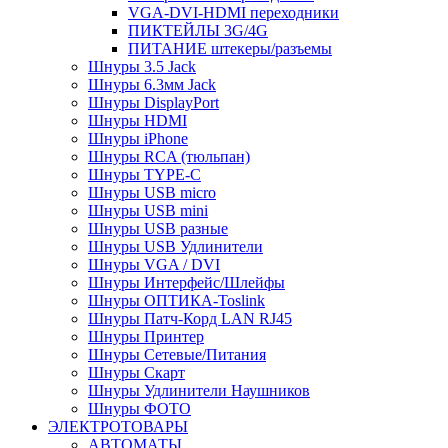
VGA-DVI-HDMI переходники
ПИКТЕЙЛЫ 3G/4G
ПИТАНИЕ штекеры/разъемы
Шнуры 3.5 Jack
Шнуры 6.3мм Jack
Шнуры DisplayPort
Шнуры HDMI
Шнуры iPhone
Шнуры RCA (тюльпан)
Шнуры TYPE-C
Шнуры USB micro
Шнуры USB mini
Шнуры USB разные
Шнуры USB Удлинители
Шнуры VGA / DVI
Шнуры Интерфейс/Шлейфы
Шнуры ОПТИКА-Toslink
Шнуры Патч-Корд LAN RJ45
Шнуры Принтер
Шнуры Сетевые/Питания
Шнуры Скарт
Шнуры Удлинители Наушников
Шнуры ФОТО
ЭЛЕКТРОТОВАРЫ
АВТОМАТЫ