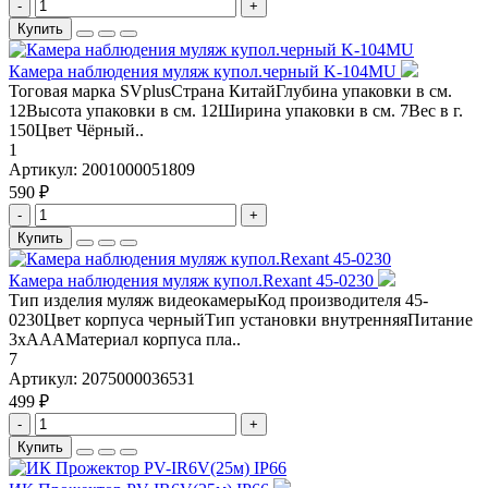
-
+
Купить
Камера наблюдения муляж купол.черный K-104MU
Тоговая марка SVplusСтрана КитайГлубина упаковки в см.
12Высота упаковки в см. 12Ширина упаковки в см. 7Вес в г.
150Цвет Чёрный..
1
Артикул:
2001000051809
590 ₽
-
+
Купить
Камера наблюдения муляж купол.Rexant 45-0230
Тип изделия муляж видеокамерыКод производителя 45-
0230Цвет корпуса черныйТип установки внутренняяПитание
3хАААМатериал корпуса пла..
7
Артикул:
2075000036531
499 ₽
-
+
Купить