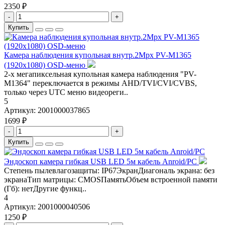
2350 ₽
-
+
Купить
Камера наблюдения купольная внутр.2Mpx PV-M1365
(1920x1080) OSD-меню
2-х мегапиксельная купольная камера наблюдения "PV-
M1364" переключается в режимы AHD/TVI/CVI/CVBS,
только через UTC меню видеореги..
5
Артикул:
2001000037865
1699 ₽
-
+
Купить
Эндоскоп камера гибкая USB LED 5м кабель Anroid/PC
Степень пылевлагозащиты: IP67ЭкранДиагональ экрана: без
экранаТип матрицы: CMOSПамятьОбъем встроенной памяти
(Гб): нетДругие функц..
4
Артикул:
2001000040506
1250 ₽