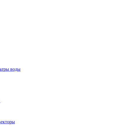
тры воды
ы
екторы