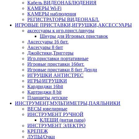
Кабель ВИДЕОНАБЛЮДЕНИЯ
КАМЕРЫ Wi-Fi
КАМЕРЫ наблюдения
РЕГИСТРАТОРЫ ВИДЕОНАБЛ.
ИГРОВЫЕ ПРИСТАВКИ,ИГРУШКИ,АКСЕССУАРЫ
аксесcуары к игр.прист./шнуры
Шнуры для Игровых приставок
Аксессуары 16 бит.
Аксесуары 8 бит
Джойстики,Триггеры
Игр.приставки портативные
Игровые приставки 16бит.
Игровые приставки 8 бит Денди
ИГРУШКИ АНТИСТРЕС
ИГРЫ/ИГРУШКИ
Кардриджи 16bit
Картриджи 8 bit
Планшеты детские
ИНСТРУМЕНТ,МУЛЬТИМЕТРЫ,ПАЯЛЬНИКИ
ВЕСЫ ювелирные
ИНСТРУМЕНТ РУЧНОЙ
КЛЕЩИ (витая пара)
ИНСТРУМЕНТ ЭЛЕКТРО
КРЕПЕЖ
ЛУПЫ/Очки