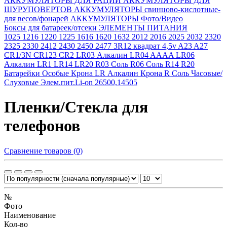
АККУМУЛЯТОРЫ ДЛЯ РАЦИЙ
АККУМУЛЯТОРЫ ДЛЯ
ШУРУПОВЕРТОВ
АККУМУЛЯТОРЫ свинцово-кислотные-
для весов/фонарей
АККУМУЛЯТОРЫ Фото/Видео
Боксы для батареек/отсеки
ЭЛЕМЕНТЫ ПИТАНИЯ
1025
1216
1220
1225
1616
1620
1632
2012
2016
2025
2032
2320
2325
2330
2412
2430
2450
2477
3R12 квадрат 4,5v
A23
A27
CR1/3N
CR123
CR2
LR03 Алкалин
LR04 AAAA
LR06
Алкалин
LR1
LR14
LR20
R03 Соль
R06 Соль
R14
R20
Батарейки Особые
Крона LR Алкалин
Крона R Соль
Часовые/
Слуховые
Элем.пит.Li-on 26500,14505
Пленки/Стекла для
телефонов
Сравнение товаров (0)
№
Фото
Наименование
Кол-во