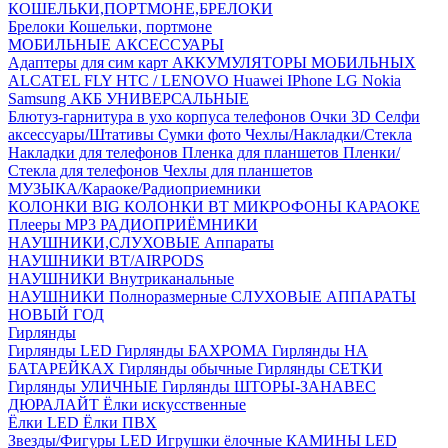
КОШЕЛЬКИ,ПОРТМОНЕ,БРЕЛОКИ
Брелоки
Кошельки, портмоне
МОБИЛЬНЫЕ АКСЕССУАРЫ
Адаптеры для сим карт
АККУМУЛЯТОРЫ МОБИЛЬНЫХ
ALCATEL
FLY
HTC / LENOVO
Huawei
IPhone
LG
Nokia
Samsung
АКБ УНИВЕРСАЛЬНЫЕ
Блютуз-гарнитура в ухо
корпуса телефонов
Очки 3D
Селфи
аксессуары/Штативы
Сумки фото
Чехлы/Накладки/Стекла
Накладки для телефонов
Пленка для планшетов
Пленки/
Стекла для телефонов
Чехлы для планшетов
МУЗЫКА/Караоке/Радиоприемники
КОЛОНКИ BIG
КОЛОНКИ BT
МИКРОФОНЫ КАРАОКЕ
Плееры MP3
РАДИОПРИЁМНИКИ
НАУШНИКИ,СЛУХОВЫЕ Аппараты
НАУШНИКИ BT/AIRPODS
НАУШНИКИ Внутриканальные
НАУШНИКИ Полноразмерные
СЛУХОВЫЕ АППАРАТЫ
НОВЫЙ ГОД
Гирлянды
Гирлянды LED
Гирлянды БАХРОМА
Гирлянды НА
БАТАРЕЙКАХ
Гирлянды обычные
Гирлянды СЕТКИ
Гирлянды УЛИЧНЫЕ
Гирлянды ШТОРЫ-ЗАНАВЕС
ДЮРАЛАЙТ
Ёлки искусственные
Ёлки LED
Ёлки ПВХ
Звезды/Фигуры LED
Игрушки ёлочные
КАМИНЫ LED