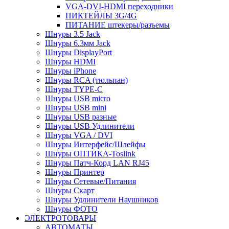
VGA-DVI-HDMI переходники
ПИКТЕЙЛЫ 3G/4G
ПИТАНИЕ штекеры/разъемы
Шнуры 3.5 Jack
Шнуры 6.3мм Jack
Шнуры DisplayPort
Шнуры HDMI
Шнуры iPhone
Шнуры RCA (тюльпан)
Шнуры TYPE-C
Шнуры USB micro
Шнуры USB mini
Шнуры USB разные
Шнуры USB Удлинители
Шнуры VGA / DVI
Шнуры Интерфейс/Шлейфы
Шнуры ОПТИКА-Toslink
Шнуры Патч-Корд LAN RJ45
Шнуры Принтер
Шнуры Сетевые/Питания
Шнуры Скарт
Шнуры Удлинители Наушников
Шнуры ФОТО
ЭЛЕКТРОТОВАРЫ
АВТОМАТЫ