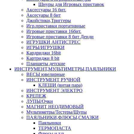
Шнуры для Игровых приставок
Аксессуары 16 бит.
Аксесуары 8 бит
Джойстики,Триггеры
Игр.приставки портативные
Игровые приставки 16бит.
Игровые приставки 8 бит Денди
ИГРУШКИ АНТИСТРЕС
ИГРЫ/ИГРУШКИ
Кардриджи 16bit
Картриджи 8 bit
Планшеты детские
ИНСТРУМЕНТ,МУЛЬТИМЕТРЫ,ПАЯЛЬНИКИ
ВЕСЫ ювелирные
ИНСТРУМЕНТ РУЧНОЙ
КЛЕЩИ (витая пара)
ИНСТРУМЕНТ ЭЛЕКТРО
КРЕПЕЖ
ЛУПЫ/Очки
МАГНИТ НЕОДИМОВЫЙ
Мультиметры/Тестеры/Щупы
ПАЯЛЬНИКИ,ФЛЮСЫ,СМАЗКИ
Паяльники
ТЕРМОПАСТА
Флюсы и т.п.