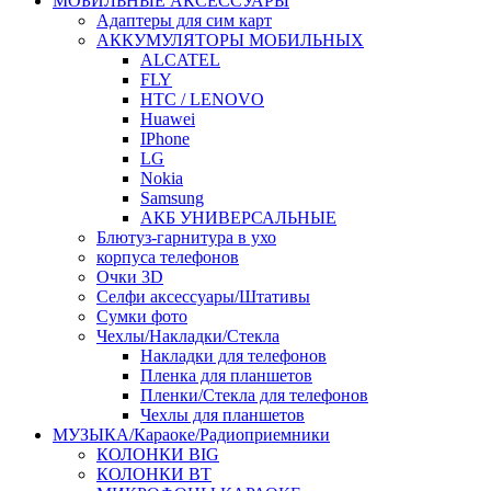
МОБИЛЬНЫЕ АКСЕССУАРЫ
Адаптеры для сим карт
АККУМУЛЯТОРЫ МОБИЛЬНЫХ
ALCATEL
FLY
HTC / LENOVO
Huawei
IPhone
LG
Nokia
Samsung
АКБ УНИВЕРСАЛЬНЫЕ
Блютуз-гарнитура в ухо
корпуса телефонов
Очки 3D
Селфи аксессуары/Штативы
Сумки фото
Чехлы/Накладки/Стекла
Накладки для телефонов
Пленка для планшетов
Пленки/Стекла для телефонов
Чехлы для планшетов
МУЗЫКА/Караоке/Радиоприемники
КОЛОНКИ BIG
КОЛОНКИ BT