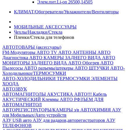
Элем.пит.Li-on 26500,14505
КЛИМАТ/Обогреватели/Увлажнители/Вентиляторы
МОБИЛЬНЫЕ АКСЕССУАРЫ
Чехлы/Накладки/Стекла
Пленки/Стекла для телефонов
АВТОТОВАРЫ (аксессуары)
FM-Модуляторы
АВТО TV
АВТО АНТЕННЫ
АВТО
Диагностика
АВТО КАМЕРЫ ЗАДНЕГО ВИДА
АВТО
МОНИТОРЫ ЗАДНЕГО ВИДА
АВТО Обогрев
АВТО
Пылесосы
АВТО разъемы/штекеры
АВТО ШТУЧКИ
АВТО-
Холодильники/ТЕРМОСУМКИ
АВТО-ХОЛОДИЛЬНИКИ
ТЕРМОСУМКИ
ЭЛЕМЕНТЫ
ХООДА
АВТОЗВУК
АВТОМАГНИТОЛЫ
АКУСТИКА АВТО!!!
Кабель
АКУСТИЧЕСКИЙ
Клеммы АВТО
РФЗЪЕМ ДЛЯ
АВТОМАГНИТОЛ
АВТОРЕГИСТРАТОРЫ/КАМЕРЫ з/в
АВТОХИМИЯ
АЗУ
для Мобильных/Авто устройств
АЗУ USB авто
АЗУ для радаров,авторегистраторов
АЗУ
ТЕЛЕФОНОВ