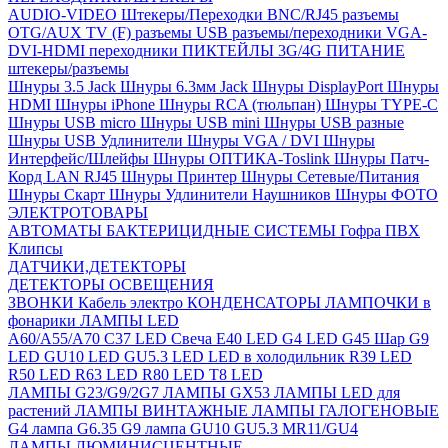
AUDIO-VIDEO Штекеры/Переходки
BNC/RJ45 разъемы
OTG/AUX
TV (F) разъемы
USB разъемы/переходники
VGA-
DVI-HDMI переходники
ПИКТЕЙЛЫ 3G/4G
ПИТАНИЕ
штекеры/разъемы
Шнуры 3.5 Jack
Шнуры 6.3мм Jack
Шнуры DisplayPort
Шнуры
HDMI
Шнуры iPhone
Шнуры RCA (тюльпан)
Шнуры TYPE-C
Шнуры USB micro
Шнуры USB mini
Шнуры USB разные
Шнуры USB Удлинители
Шнуры VGA / DVI
Шнуры
Интерфейс/Шлейфы
Шнуры ОПТИКА-Toslink
Шнуры Патч-
Корд LAN RJ45
Шнуры Принтер
Шнуры Сетевые/Питания
Шнуры Скарт
Шнуры Удлинители Наушников
Шнуры ФОТО
ЭЛЕКТРОТОВАРЫ
АВТОМАТЫ
БАКТЕРИЦИДНЫЕ СИСТЕМЫ
Гофра ПВХ
Клипсы
ДАТЧИКИ,ДЕТЕКТОРЫ
ДЕТЕКТОРЫ ОСВЕЩЕНИЯ
ЗВОНКИ
Кабель электро
КОНДЕНСАТОРЫ
ЛАМПОЧКИ в
фонарики
ЛАМПЫ LED
A60/A55/A70
C37 LED Свеча
E40 LED
G4 LED
G45 Шар
G9
LED
GU10 LED
GU5.3 LED
LED в холодильник
R39 LED
R50 LED
R63 LED
R80 LED
T8 LED
ЛАМПЫ G23/G9/2G7
ЛАМПЫ GX53
ЛАМПЫ LED для
растений
ЛАМПЫ ВИНТАЖНЫЕ
ЛАМПЫ ГАЛОГЕНОВЫЕ
G4 лампа
G6.35
G9 лампа
GU10
GU5.3
MR11/GU4
ЛАМПЫ ЛЮМИНИСЦЕНТНЫЕ