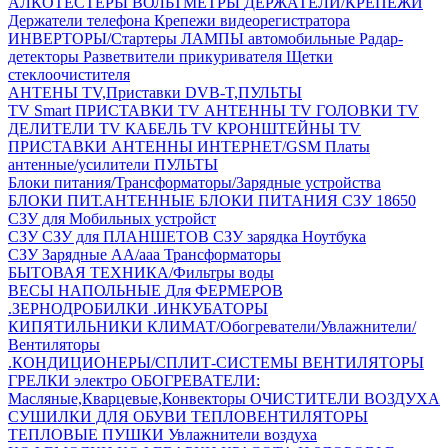
АЛКОТЕСТЕРЫ
ВОЛЬТМЕТРЫ
ДЕРЖАТЕЛИ/КРЕПЕЖИ
Держатели телефона
Крепежи видеорегистратора
ИНВЕРТОРЫ/Стартеры
ЛАМПЫ автомобильные
Радар-
детекторы
Разветвители прикуривателя
Щетки
стеклоочистителя
АНТЕНЫ ТV,Приставки DVB-T,ПУЛЬТЫ
TV Smart ПРИСТАВКИ
TV АНТЕННЫ
TV ГОЛОВКИ
TV
ДЕЛИТЕЛИ
TV КАБЕЛЬ
TV КРОНШТЕЙНЫ
TV
ПРИСТАВКИ
АНТЕННЫ ИНТЕРНЕТ/GSM
Платы
антенные/усилители
ПУЛЬТЫ
Блоки питания/Трансформаторы/Зарядные устройства
БЛОКИ ПИТ.АНТЕННЫЕ
БЛОКИ ПИТАНИЯ
СЗУ 18650
СЗУ для Мобильных устройст
СЗУ
СЗУ для ПЛАНШЕТОВ
СЗУ зарядка Ноутбука
СЗУ Зарядные АА/ааа
Трансформаторы
БЫТОВАЯ ТЕХНИКА/Фильтры воды
ВЕСЫ НАПОЛЬНЫЕ
Для ФЕРМЕРОВ
.ЗЕРНОДРОБИЛКИ
.ИНКУБАТОРЫ
КИПЯТИЛЬНИКИ
КЛИМАТ/Обогреватели/Увлажнители/
Вентиляторы
.КОНДИЦИОНЕРЫ/СПЛИТ-СИСТЕМЫ
ВЕНТИЛЯТОРЫ
ГРЕЛКИ электро
ОБОГРЕВАТЕЛИ:
Масляные,Кварцевые,Конвекторы
ОЧИСТИТЕЛИ ВОЗДУХА
СУШИЛКИ ДЛЯ ОБУВИ
ТЕПЛОВЕНТИЛЯТОРЫ
ТЕПЛОВЫЕ ПУШКИ
Увлажнители воздуха