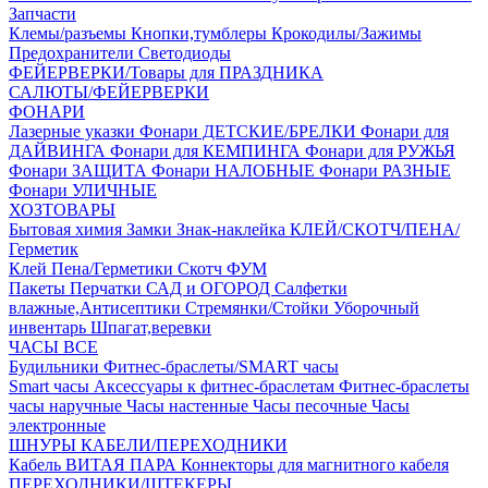
Запчасти
Клемы/разъемы
Кнопки,тумблеры
Крокодилы/Зажимы
Предохранители
Светодиоды
ФЕЙЕРВЕРКИ/Товары для ПРАЗДНИКА
САЛЮТЫ/ФЕЙЕРВЕРКИ
ФОНАРИ
Лазерные указки
Фонари ДЕТСКИЕ/БРЕЛКИ
Фонари для
ДАЙВИНГА
Фонари для КЕМПИНГА
Фонари для РУЖЬЯ
Фонари ЗАЩИТА
Фонари НАЛОБНЫЕ
Фонари РАЗНЫЕ
Фонари УЛИЧНЫЕ
ХОЗТОВАРЫ
Бытовая химия
Замки
Знак-наклейка
КЛЕЙ/СКОТЧ/ПЕНА/
Герметик
Клей
Пена/Герметики
Скотч
ФУМ
Пакеты
Перчатки
САД и ОГОРОД
Салфетки
влажные,Антисептики
Стремянки/Стойки
Уборочный
инвентарь
Шпагат,веревки
ЧАСЫ ВСЕ
Будильники
Фитнес-браслеты/SMART часы
Smart часы
Аксессуары к фитнес-браслетам
Фитнес-браслеты
часы наручные
Часы настенные
Часы песочные
Часы
электронные
ШНУРЫ КАБЕЛИ/ПЕРЕХОДНИКИ
Кабель ВИТАЯ ПАРА
Коннекторы для магнитного кабеля
ПЕРЕХОДНИКИ/ШТЕКЕРЫ