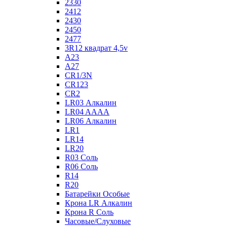
2330
2412
2430
2450
2477
3R12 квадрат 4,5v
A23
A27
CR1/3N
CR123
CR2
LR03 Алкалин
LR04 AAAA
LR06 Алкалин
LR1
LR14
LR20
R03 Соль
R06 Соль
R14
R20
Батарейки Особые
Крона LR Алкалин
Крона R Соль
Часовые/Слуховые