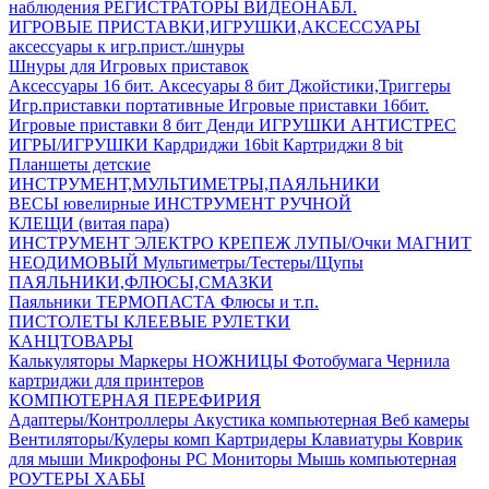
наблюдения
РЕГИСТРАТОРЫ ВИДЕОНАБЛ.
ИГРОВЫЕ ПРИСТАВКИ,ИГРУШКИ,АКСЕССУАРЫ
аксесcуары к игр.прист./шнуры
Шнуры для Игровых приставок
Аксессуары 16 бит.
Аксесуары 8 бит
Джойстики,Триггеры
Игр.приставки портативные
Игровые приставки 16бит.
Игровые приставки 8 бит Денди
ИГРУШКИ АНТИСТРЕС
ИГРЫ/ИГРУШКИ
Кардриджи 16bit
Картриджи 8 bit
Планшеты детские
ИНСТРУМЕНТ,МУЛЬТИМЕТРЫ,ПАЯЛЬНИКИ
ВЕСЫ ювелирные
ИНСТРУМЕНТ РУЧНОЙ
КЛЕЩИ (витая пара)
ИНСТРУМЕНТ ЭЛЕКТРО
КРЕПЕЖ
ЛУПЫ/Очки
МАГНИТ
НЕОДИМОВЫЙ
Мультиметры/Тестеры/Щупы
ПАЯЛЬНИКИ,ФЛЮСЫ,СМАЗКИ
Паяльники
ТЕРМОПАСТА
Флюсы и т.п.
ПИСТОЛЕТЫ КЛЕЕВЫЕ
РУЛЕТКИ
КАНЦТОВАРЫ
Калькуляторы
Маркеры
НОЖНИЦЫ
Фотобумага
Чернила
картриджи для принтеров
КОМПЮТЕРНАЯ ПЕРЕФИРИЯ
Адаптеры/Контроллеры
Акустика компьютерная
Веб камеры
Вентиляторы/Кулеры комп
Картридеры
Клавиатуры
Коврик
для мыши
Микрофоны PC
Мониторы
Мышь компьютерная
РОУТЕРЫ
ХАБЫ