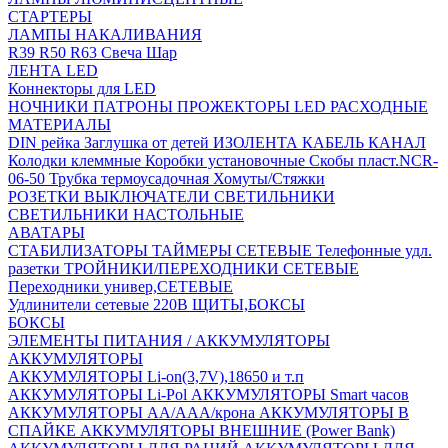
СТАРТЕРЫ
ЛАМПЫ НАКАЛИВАНИЯ
R39
R50
R63
Свеча
Шар
ЛЕНТА LED
Коннекторы для LED
НОЧНИКИ
ПАТРОНЫ
ПРОЖЕКТОРЫ LED
РАСХОДНЫЕ
МАТЕРИАЛЫ
DIN рейка
Заглушка от детей
ИЗОЛЕНТА
КАБЕЛЬ КАНАЛ
Колодки клеммные
Коробки установочные
Скобы пласт.NCR-
06-50
Трубка термоусадочная
Хомуты/Стяжки
РОЗЕТКИ ВЫКЛЮЧАТЕЛИ
СВЕТИЛЬНИКИ
СВЕТИЛЬНИКИ НАСТОЛЬНЫЕ
АВАТАРЫ
СТАБИЛИЗАТОРЫ
ТАЙМЕРЫ СЕТЕВЫЕ
Телефонные удл.
разетки
ТРОЙНИКИ/ПЕРЕХОДНИКИ СЕТЕВЫЕ
Переходники универ,СЕТЕВЫЕ
Удлинители сетевые 220В
ЩИТЫ,БОКСЫ
БОКСЫ
ЭЛЕМЕНТЫ ПИТАНИЯ / АККУМУЛЯТОРЫ
АККУМУЛЯТОРЫ
АККУМУЛЯТОРЫ Li-on(3,7V),18650 и т.п
АККУМУЛЯТОРЫ Li-Pol
АККУМУЛЯТОРЫ Smart часов
АККУМУЛЯТОРЫ АА/ААА/крона
АККУМУЛЯТОРЫ В
СПАЙКЕ
АККУМУЛЯТОРЫ ВНЕШНИЕ (Power Bank)