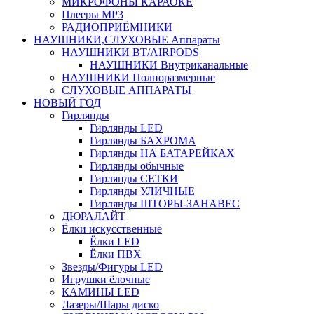
МИКРОФОНЫ КАРАОКЕ
Плееры MP3
РАДИОПРИЁМНИКИ
НАУШНИКИ,СЛУХОВЫЕ Аппараты
НАУШНИКИ BT/AIRPODS
НАУШНИКИ Внутриканальные
НАУШНИКИ Полноразмерные
СЛУХОВЫЕ АППАРАТЫ
НОВЫЙ ГОД
Гирлянды
Гирлянды LED
Гирлянды БАХРОМА
Гирлянды НА БАТАРЕЙКАХ
Гирлянды обычные
Гирлянды СЕТКИ
Гирлянды УЛИЧНЫЕ
Гирлянды ШТОРЫ-ЗАНАВЕС
ДЮРАЛАЙТ
Ёлки искусственные
Ёлки LED
Ёлки ПВХ
Звезды/Фигуры LED
Игрушки ёлочные
КАМИНЫ LED
Лазеры/Шары диско