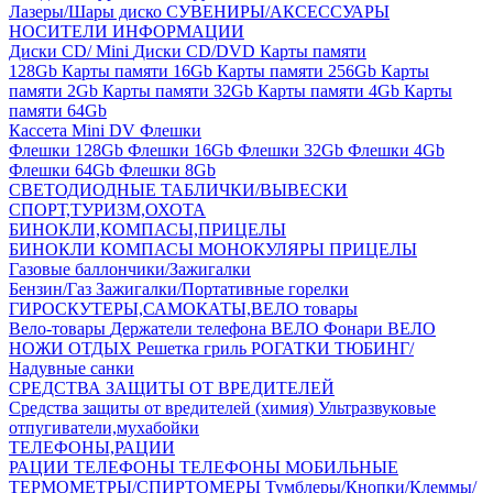
Лазеры/Шары диско
СУВЕНИРЫ/АКСЕССУАРЫ
НОСИТЕЛИ ИНФОРМАЦИИ
Диски CD/ Mini
Диски CD/DVD
Карты памяти
128Gb
Карты памяти 16Gb
Карты памяти 256Gb
Карты
памяти 2Gb
Карты памяти 32Gb
Карты памяти 4Gb
Карты
памяти 64Gb
Кассета Mini DV
Флешки
Флешки 128Gb
Флешки 16Gb
Флешки 32Gb
Флешки 4Gb
Флешки 64Gb
Флешки 8Gb
СВЕТОДИОДНЫЕ ТАБЛИЧКИ/ВЫВЕСКИ
СПОРТ,ТУРИЗМ,ОХОТА
БИНОКЛИ,КОМПАСЫ,ПРИЦЕЛЫ
БИНОКЛИ
КОМПАСЫ
МОНОКУЛЯРЫ
ПРИЦЕЛЫ
Газовые баллончики/Зажигалки
Бензин/Газ
Зажигалки/Портативные горелки
ГИРОСКУТЕРЫ,САМОКАТЫ,ВЕЛО товары
Вело-товары
Держатели телефона ВЕЛО
Фонари ВЕЛО
НОЖИ
ОТДЫХ
Решетка гриль
РОГАТКИ
ТЮБИНГ/
Надувные санки
СРЕДСТВА ЗАЩИТЫ ОТ ВРЕДИТЕЛЕЙ
Средства защиты от вредителей (химия)
Ультразвуковые
отпугиватели,мухабойки
ТЕЛЕФОНЫ,РАЦИИ
РАЦИИ
ТЕЛЕФОНЫ
ТЕЛЕФОНЫ МОБИЛЬНЫЕ
ТЕРМОМЕТРЫ/СПИРТОМЕРЫ
Тумблеры/Кнопки/Клеммы/