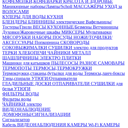
КОФЕМОЛКИ,КОФЕВАРКИ
КРАСОТА И ЗДОРОВЬЕ
Маникюрные наборы/Лампы/Scholl
МАССАЖЁРЫ
УХОД за
ВОЛОСАМИ
КУЛЕРЫ ДЛЯ ВОДЫ
КУХНЯ
БЛЕНДЕРЫ
БЛИННИЦЫ электрические
Вафельницы/
Тостеры/Грили
ВЕСЫ КУХОННЫЕ/Безмены
Ветчинницы
Духовки/Жаровочные шкафы
МИКСЕРЫ
Мультиварки
МЯСОРУБКИ
НАБОРЫ ПОСУДЫ
НОЖИ/ТОЧИЛКИ/
АКСЕССУАРЫ
Попкорница
СКОВОРОДЫ
СОКОВЫЖИМАЛКИ
СУШИЛКИ электро для продуктов
ТЕРКИ
ХЛЕБОПЕЧИ
ЧАЙНИКИ МЕТАЛЛ
ШАШЛИЧНИЦЫ
ЭЛЕКТРО ПЛИТКИ
Машинки для катышков
ПЫЛЕСОСЫ
РАЗНОЕ
САМОВАРЫ
ТЕРМОПОТЫ
ТЕРМОСЫ,ТЕРМОКРУЖКИ
Термокружки,стаканы,бутылки для воды
Термосы,ланч-боксы
Тэны,спирали
УТЮГИ/Отпариватели
ГЛАДИЛЬНЫЕ ДОСКИ
ОТПАРИВАТЕЛИ
СУШИЛКИ для
белья
УТЮГИ
ФИЛЬТРЫ ВОДЫ
Фильтры воды
ЧАЙНИКИ электро
ВИДЕОНАБЛЮДЕНИЕ
ДОМОФОНЫ/СИГНАЛИЗАЦИИ
Сигнализатор
Кабель ВИДЕОНАБЛЮДЕНИЯ
КАМЕРЫ Wi-Fi
КАМЕРЫ