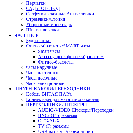
Перчатки
САД и ОГОРОД
Салфетки влажные,Антисептики
Стремянки/Стойки
Уборочный инвентарь
Шпагат,веревки
ЧАСЫ ВСЕ
Будильники
Фитнес-браслеты/SMART часы
Smart часы
Аксессуары к фитнес-браслетам
Фитнес-браслеты
часы наручные
Часы настенные
Часы песочные
Часы электронные
ШНУРЫ КАБЕЛИ/ПЕРЕХОДНИКИ
Кабель ВИТАЯ ПАРА
Коннекторы для магнитного кабеля
ПЕРЕХОДНИКИ/ШТЕКЕРЫ
AUDIO-VIDEO Штекеры/Переходки
BNC/RJ45 разъемы
OTG/AUX
TV (F) разъемы
USB разъемы/переходники