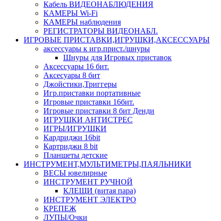
Кабель ВИДЕОНАБЛЮДЕНИЯ
КАМЕРЫ Wi-Fi
КАМЕРЫ наблюдения
РЕГИСТРАТОРЫ ВИДЕОНАБЛ.
ИГРОВЫЕ ПРИСТАВКИ,ИГРУШКИ,АКСЕССУАРЫ
аксесcуары к игр.прист./шнуры
Шнуры для Игровых приставок
Аксессуары 16 бит.
Аксесуары 8 бит
Джойстики,Триггеры
Игр.приставки портативные
Игровые приставки 16бит.
Игровые приставки 8 бит Денди
ИГРУШКИ АНТИСТРЕС
ИГРЫ/ИГРУШКИ
Кардриджи 16bit
Картриджи 8 bit
Планшеты детские
ИНСТРУМЕНТ,МУЛЬТИМЕТРЫ,ПАЯЛЬНИКИ
ВЕСЫ ювелирные
ИНСТРУМЕНТ РУЧНОЙ
КЛЕЩИ (витая пара)
ИНСТРУМЕНТ ЭЛЕКТРО
КРЕПЕЖ
ЛУПЫ/Очки