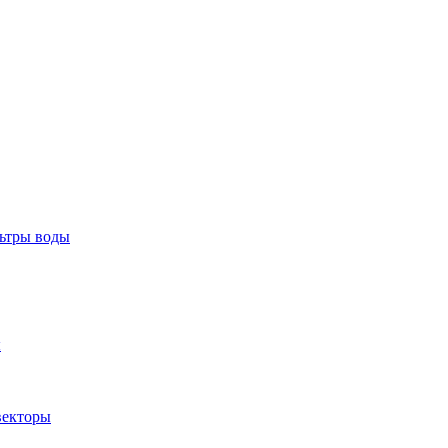
тры воды
ы
екторы