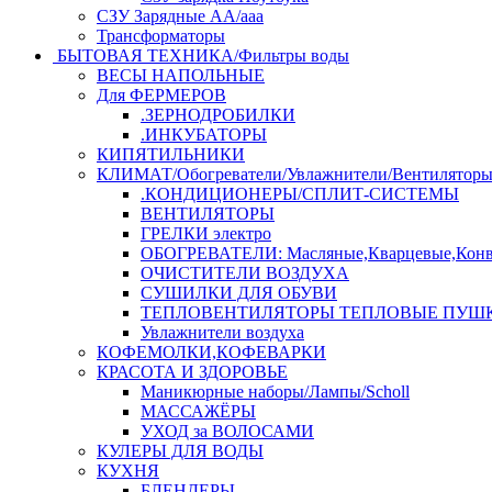
СЗУ Зарядные АА/ааа
Трансформаторы
БЫТОВАЯ ТЕХНИКА/Фильтры воды
ВЕСЫ НАПОЛЬНЫЕ
Для ФЕРМЕРОВ
.ЗЕРНОДРОБИЛКИ
.ИНКУБАТОРЫ
КИПЯТИЛЬНИКИ
КЛИМАТ/Обогреватели/Увлажнители/Вентилятор
.КОНДИЦИОНЕРЫ/СПЛИТ-СИСТЕМЫ
ВЕНТИЛЯТОРЫ
ГРЕЛКИ электро
ОБОГРЕВАТЕЛИ: Масляные,Кварцевые,Конв
ОЧИСТИТЕЛИ ВОЗДУХА
СУШИЛКИ ДЛЯ ОБУВИ
ТЕПЛОВЕНТИЛЯТОРЫ ТЕПЛОВЫЕ ПУШ
Увлажнители воздуха
КОФЕМОЛКИ,КОФЕВАРКИ
КРАСОТА И ЗДОРОВЬЕ
Маникюрные наборы/Лампы/Scholl
МАССАЖЁРЫ
УХОД за ВОЛОСАМИ
КУЛЕРЫ ДЛЯ ВОДЫ
КУХНЯ
БЛЕНДЕРЫ