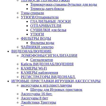
ТЕРМОСЫ,ТЕРМОКРУЖКИ
Термокружки,стаканы,бутылки для воды
Термосы,ланч-боксы
Тэны,спирали
УТЮГИ/Отпариватели
ГЛАДИЛЬНЫЕ ДОСКИ
ОТПАРИВАТЕЛИ
СУШИЛКИ для белья
УТЮГИ
ФИЛЬТРЫ ВОДЫ
Фильтры воды
ЧАЙНИКИ электро
ВИДЕОНАБЛЮДЕНИЕ
ДОМОФОНЫ/СИГНАЛИЗАЦИИ
Сигнализатор
Кабель ВИДЕОНАБЛЮДЕНИЯ
КАМЕРЫ Wi-Fi
КАМЕРЫ наблюдения
РЕГИСТРАТОРЫ ВИДЕОНАБЛ.
ИГРОВЫЕ ПРИСТАВКИ,ИГРУШКИ,АКСЕССУАРЫ
аксесcуары к игр.прист./шнуры
Шнуры для Игровых приставок
Аксессуары 16 бит.
Аксесуары 8 бит
Джойстики,Триггеры