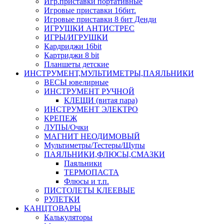
Игр.приставки портативные
Игровые приставки 16бит.
Игровые приставки 8 бит Денди
ИГРУШКИ АНТИСТРЕС
ИГРЫ/ИГРУШКИ
Кардриджи 16bit
Картриджи 8 bit
Планшеты детские
ИНСТРУМЕНТ,МУЛЬТИМЕТРЫ,ПАЯЛЬНИКИ
ВЕСЫ ювелирные
ИНСТРУМЕНТ РУЧНОЙ
КЛЕЩИ (витая пара)
ИНСТРУМЕНТ ЭЛЕКТРО
КРЕПЕЖ
ЛУПЫ/Очки
МАГНИТ НЕОДИМОВЫЙ
Мультиметры/Тестеры/Щупы
ПАЯЛЬНИКИ,ФЛЮСЫ,СМАЗКИ
Паяльники
ТЕРМОПАСТА
Флюсы и т.п.
ПИСТОЛЕТЫ КЛЕЕВЫЕ
РУЛЕТКИ
КАНЦТОВАРЫ
Калькуляторы