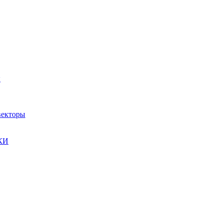
ы
екторы
КИ