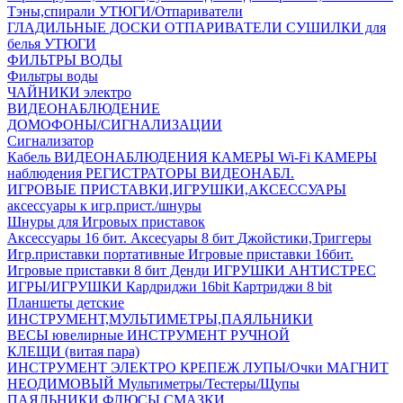
Тэны,спирали
УТЮГИ/Отпариватели
ГЛАДИЛЬНЫЕ ДОСКИ
ОТПАРИВАТЕЛИ
СУШИЛКИ для
белья
УТЮГИ
ФИЛЬТРЫ ВОДЫ
Фильтры воды
ЧАЙНИКИ электро
ВИДЕОНАБЛЮДЕНИЕ
ДОМОФОНЫ/СИГНАЛИЗАЦИИ
Сигнализатор
Кабель ВИДЕОНАБЛЮДЕНИЯ
КАМЕРЫ Wi-Fi
КАМЕРЫ
наблюдения
РЕГИСТРАТОРЫ ВИДЕОНАБЛ.
ИГРОВЫЕ ПРИСТАВКИ,ИГРУШКИ,АКСЕССУАРЫ
аксесcуары к игр.прист./шнуры
Шнуры для Игровых приставок
Аксессуары 16 бит.
Аксесуары 8 бит
Джойстики,Триггеры
Игр.приставки портативные
Игровые приставки 16бит.
Игровые приставки 8 бит Денди
ИГРУШКИ АНТИСТРЕС
ИГРЫ/ИГРУШКИ
Кардриджи 16bit
Картриджи 8 bit
Планшеты детские
ИНСТРУМЕНТ,МУЛЬТИМЕТРЫ,ПАЯЛЬНИКИ
ВЕСЫ ювелирные
ИНСТРУМЕНТ РУЧНОЙ
КЛЕЩИ (витая пара)
ИНСТРУМЕНТ ЭЛЕКТРО
КРЕПЕЖ
ЛУПЫ/Очки
МАГНИТ
НЕОДИМОВЫЙ
Мультиметры/Тестеры/Щупы
ПАЯЛЬНИКИ,ФЛЮСЫ,СМАЗКИ