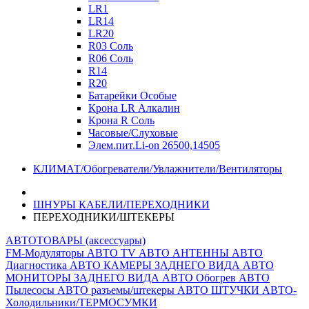
LR1
LR14
LR20
R03 Соль
R06 Соль
R14
R20
Батарейки Особые
Крона LR Алкалин
Крона R Соль
Часовые/Слуховые
Элем.пит.Li-on 26500,14505
КЛИМАТ/Обогреватели/Увлажнители/Вентиляторы
ШНУРЫ КАБЕЛИ/ПЕРЕХОДНИКИ
ПЕРЕХОДНИКИ/ШТЕКЕРЫ
АВТОТОВАРЫ (аксессуары)
FM-Модуляторы
АВТО TV
АВТО АНТЕННЫ
АВТО
Диагностика
АВТО КАМЕРЫ ЗАДНЕГО ВИДА
АВТО
МОНИТОРЫ ЗАДНЕГО ВИДА
АВТО Обогрев
АВТО
Пылесосы
АВТО разъемы/штекеры
АВТО ШТУЧКИ
АВТО-
Холодильники/ТЕРМОСУМКИ