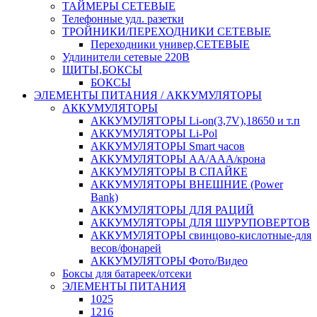
ТАЙМЕРЫ СЕТЕВЫЕ
Телефонные удл. разетки
ТРОЙНИКИ/ПЕРЕХОДНИКИ СЕТЕВЫЕ
Переходники универ,СЕТЕВЫЕ
Удлинители сетевые 220В
ЩИТЫ,БОКСЫ
БОКСЫ
ЭЛЕМЕНТЫ ПИТАНИЯ / АККУМУЛЯТОРЫ
АККУМУЛЯТОРЫ
АККУМУЛЯТОРЫ Li-on(3,7V),18650 и т.п
АККУМУЛЯТОРЫ Li-Pol
АККУМУЛЯТОРЫ Smart часов
АККУМУЛЯТОРЫ АА/ААА/крона
АККУМУЛЯТОРЫ В СПАЙКЕ
АККУМУЛЯТОРЫ ВНЕШНИЕ (Power
Bank)
АККУМУЛЯТОРЫ ДЛЯ РАЦИЙ
АККУМУЛЯТОРЫ ДЛЯ ШУРУПОВЕРТОВ
АККУМУЛЯТОРЫ свинцово-кислотные-для
весов/фонарей
АККУМУЛЯТОРЫ Фото/Видео
Боксы для батареек/отсеки
ЭЛЕМЕНТЫ ПИТАНИЯ
1025
1216