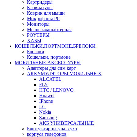
Картридеры
Клавиатуры
Коврик для мыши
Микрофоны PC
Мониторы
Мышь компьютерная
РОУТЕРЫ
ХАБЫ
КОШЕЛЬКИ,ПОРТМОНЕ,БРЕЛОКИ
Брелоки
Кошельки, портмоне
МОБИЛЬНЫЕ АКСЕССУАРЫ
Адаптеры для сим карт
АККУМУЛЯТОРЫ МОБИЛЬНЫХ
ALCATEL
FLY
HTC / LENOVO
Huawei
IPhone
LG
Nokia
Samsung
АКБ УНИВЕРСАЛЬНЫЕ
Блютуз-гарнитура в ухо
корпуса телефонов