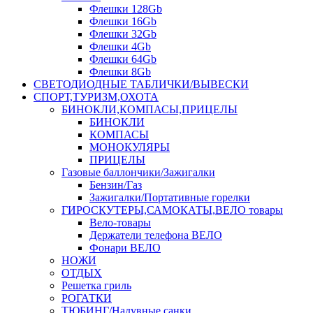
Флешки 128Gb
Флешки 16Gb
Флешки 32Gb
Флешки 4Gb
Флешки 64Gb
Флешки 8Gb
СВЕТОДИОДНЫЕ ТАБЛИЧКИ/ВЫВЕСКИ
СПОРТ,ТУРИЗМ,ОХОТА
БИНОКЛИ,КОМПАСЫ,ПРИЦЕЛЫ
БИНОКЛИ
КОМПАСЫ
МОНОКУЛЯРЫ
ПРИЦЕЛЫ
Газовые баллончики/Зажигалки
Бензин/Газ
Зажигалки/Портативные горелки
ГИРОСКУТЕРЫ,САМОКАТЫ,ВЕЛО товары
Вело-товары
Держатели телефона ВЕЛО
Фонари ВЕЛО
НОЖИ
ОТДЫХ
Решетка гриль
РОГАТКИ
ТЮБИНГ/Надувные санки