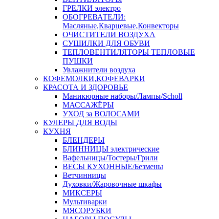
ГРЕЛКИ электро
ОБОГРЕВАТЕЛИ:
Масляные,Кварцевые,Конвекторы
ОЧИСТИТЕЛИ ВОЗДУХА
СУШИЛКИ ДЛЯ ОБУВИ
ТЕПЛОВЕНТИЛЯТОРЫ ТЕПЛОВЫЕ
ПУШКИ
Увлажнители воздуха
КОФЕМОЛКИ,КОФЕВАРКИ
КРАСОТА И ЗДОРОВЬЕ
Маникюрные наборы/Лампы/Scholl
МАССАЖЁРЫ
УХОД за ВОЛОСАМИ
КУЛЕРЫ ДЛЯ ВОДЫ
КУХНЯ
БЛЕНДЕРЫ
БЛИННИЦЫ электрические
Вафельницы/Тостеры/Грили
ВЕСЫ КУХОННЫЕ/Безмены
Ветчинницы
Духовки/Жаровочные шкафы
МИКСЕРЫ
Мультиварки
МЯСОРУБКИ