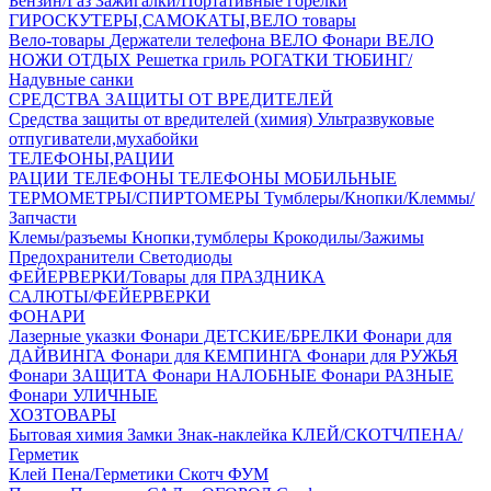
Бензин/Газ
Зажигалки/Портативные горелки
ГИРОСКУТЕРЫ,САМОКАТЫ,ВЕЛО товары
Вело-товары
Держатели телефона ВЕЛО
Фонари ВЕЛО
НОЖИ
ОТДЫХ
Решетка гриль
РОГАТКИ
ТЮБИНГ/
Надувные санки
СРЕДСТВА ЗАЩИТЫ ОТ ВРЕДИТЕЛЕЙ
Средства защиты от вредителей (химия)
Ультразвуковые
отпугиватели,мухабойки
ТЕЛЕФОНЫ,РАЦИИ
РАЦИИ
ТЕЛЕФОНЫ
ТЕЛЕФОНЫ МОБИЛЬНЫЕ
ТЕРМОМЕТРЫ/СПИРТОМЕРЫ
Тумблеры/Кнопки/Клеммы/
Запчасти
Клемы/разъемы
Кнопки,тумблеры
Крокодилы/Зажимы
Предохранители
Светодиоды
ФЕЙЕРВЕРКИ/Товары для ПРАЗДНИКА
САЛЮТЫ/ФЕЙЕРВЕРКИ
ФОНАРИ
Лазерные указки
Фонари ДЕТСКИЕ/БРЕЛКИ
Фонари для
ДАЙВИНГА
Фонари для КЕМПИНГА
Фонари для РУЖЬЯ
Фонари ЗАЩИТА
Фонари НАЛОБНЫЕ
Фонари РАЗНЫЕ
Фонари УЛИЧНЫЕ
ХОЗТОВАРЫ
Бытовая химия
Замки
Знак-наклейка
КЛЕЙ/СКОТЧ/ПЕНА/
Герметик
Клей
Пена/Герметики
Скотч
ФУМ