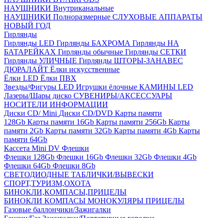
НАУШНИКИ Внутриканальные
НАУШНИКИ Полноразмерные
СЛУХОВЫЕ АППАРАТЫ
НОВЫЙ ГОД
Гирлянды
Гирлянды LED
Гирлянды БАХРОМА
Гирлянды НА
БАТАРЕЙКАХ
Гирлянды обычные
Гирлянды СЕТКИ
Гирлянды УЛИЧНЫЕ
Гирлянды ШТОРЫ-ЗАНАВЕС
ДЮРАЛАЙТ
Ёлки искусственные
Ёлки LED
Ёлки ПВХ
Звезды/Фигуры LED
Игрушки ёлочные
КАМИНЫ LED
Лазеры/Шары диско
СУВЕНИРЫ/АКСЕССУАРЫ
НОСИТЕЛИ ИНФОРМАЦИИ
Диски CD/ Mini
Диски CD/DVD
Карты памяти
128Gb
Карты памяти 16Gb
Карты памяти 256Gb
Карты
памяти 2Gb
Карты памяти 32Gb
Карты памяти 4Gb
Карты
памяти 64Gb
Кассета Mini DV
Флешки
Флешки 128Gb
Флешки 16Gb
Флешки 32Gb
Флешки 4Gb
Флешки 64Gb
Флешки 8Gb
СВЕТОДИОДНЫЕ ТАБЛИЧКИ/ВЫВЕСКИ
СПОРТ,ТУРИЗМ,ОХОТА
БИНОКЛИ,КОМПАСЫ,ПРИЦЕЛЫ
БИНОКЛИ
КОМПАСЫ
МОНОКУЛЯРЫ
ПРИЦЕЛЫ
Газовые баллончики/Зажигалки