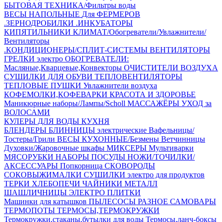
БЫТОВАЯ ТЕХНИКА/Фильтры воды
ВЕСЫ НАПОЛЬНЫЕ
Для ФЕРМЕРОВ
.ЗЕРНОДРОБИЛКИ
.ИНКУБАТОРЫ
КИПЯТИЛЬНИКИ
КЛИМАТ/Обогреватели/Увлажнители/
Вентиляторы
.КОНДИЦИОНЕРЫ/СПЛИТ-СИСТЕМЫ
ВЕНТИЛЯТОРЫ
ГРЕЛКИ электро
ОБОГРЕВАТЕЛИ:
Масляные,Кварцевые,Конвекторы
ОЧИСТИТЕЛИ ВОЗДУХА
СУШИЛКИ ДЛЯ ОБУВИ
ТЕПЛОВЕНТИЛЯТОРЫ
ТЕПЛОВЫЕ ПУШКИ
Увлажнители воздуха
КОФЕМОЛКИ,КОФЕВАРКИ
КРАСОТА И ЗДОРОВЬЕ
Маникюрные наборы/Лампы/Scholl
МАССАЖЁРЫ
УХОД за
ВОЛОСАМИ
КУЛЕРЫ ДЛЯ ВОДЫ
КУХНЯ
БЛЕНДЕРЫ
БЛИННИЦЫ электрические
Вафельницы/
Тостеры/Грили
ВЕСЫ КУХОННЫЕ/Безмены
Ветчинницы
Духовки/Жаровочные шкафы
МИКСЕРЫ
Мультиварки
МЯСОРУБКИ
НАБОРЫ ПОСУДЫ
НОЖИ/ТОЧИЛКИ/
АКСЕССУАРЫ
Попкорница
СКОВОРОДЫ
СОКОВЫЖИМАЛКИ
СУШИЛКИ электро для продуктов
ТЕРКИ
ХЛЕБОПЕЧИ
ЧАЙНИКИ МЕТАЛЛ
ШАШЛИЧНИЦЫ
ЭЛЕКТРО ПЛИТКИ
Машинки для катышков
ПЫЛЕСОСЫ
РАЗНОЕ
САМОВАРЫ
ТЕРМОПОТЫ
ТЕРМОСЫ,ТЕРМОКРУЖКИ
Термокружки,стаканы,бутылки для воды
Термосы,ланч-боксы