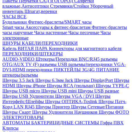
Пакеты
Перчатки
САД и ОГОРОД
Салфетки
влажные,Антисептики
Стремянки/Стойки
Уборочный
инвентарь
Шпагат,веревки
ЧАСЫ ВСЕ
Будильники
Фитнес-браслеты/SMART часы
Smart часы
Аксессуары к фитнес-браслетам
Фитнес-браслеты
часы наручные
Часы настенные
Часы песочные
Часы
электронные
ШНУРЫ КАБЕЛИ/ПЕРЕХОДНИКИ
Кабель ВИТАЯ ПАРА
Коннекторы для магнитного кабеля
ПЕРЕХОДНИКИ/ШТЕКЕРЫ
AUDIO-VIDEO Штекеры/Переходки
BNC/RJ45 разъемы
OTG/AUX
TV (F) разъемы
USB разъемы/переходники
VGA-
DVI-HDMI переходники
ПИКТЕЙЛЫ 3G/4G
ПИТАНИЕ
штекеры/разъемы
Шнуры 3.5 Jack
Шнуры 6.3мм Jack
Шнуры DisplayPort
Шнуры
HDMI
Шнуры iPhone
Шнуры RCA (тюльпан)
Шнуры TYPE-C
Шнуры USB micro
Шнуры USB mini
Шнуры USB разные
Шнуры USB Удлинители
Шнуры VGA / DVI
Шнуры
Интерфейс/Шлейфы
Шнуры ОПТИКА-Toslink
Шнуры Патч-
Корд LAN RJ45
Шнуры Принтер
Шнуры Сетевые/Питания
Шнуры Скарт
Шнуры Удлинители Наушников
Шнуры ФОТО
ЭЛЕКТРОТОВАРЫ
АВТОМАТЫ
БАКТЕРИЦИДНЫЕ СИСТЕМЫ
Гофра ПВХ
Клипсы