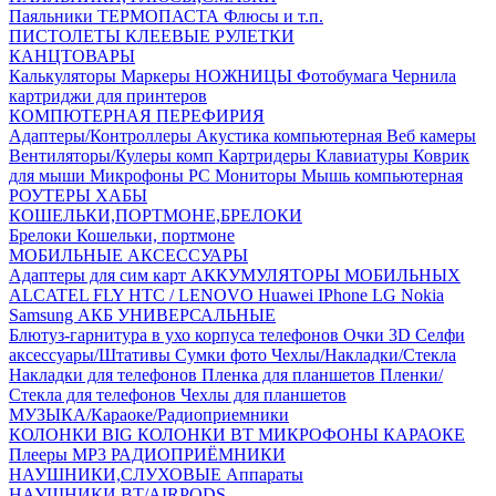
Паяльники
ТЕРМОПАСТА
Флюсы и т.п.
ПИСТОЛЕТЫ КЛЕЕВЫЕ
РУЛЕТКИ
КАНЦТОВАРЫ
Калькуляторы
Маркеры
НОЖНИЦЫ
Фотобумага
Чернила
картриджи для принтеров
КОМПЮТЕРНАЯ ПЕРЕФИРИЯ
Адаптеры/Контроллеры
Акустика компьютерная
Веб камеры
Вентиляторы/Кулеры комп
Картридеры
Клавиатуры
Коврик
для мыши
Микрофоны PC
Мониторы
Мышь компьютерная
РОУТЕРЫ
ХАБЫ
КОШЕЛЬКИ,ПОРТМОНЕ,БРЕЛОКИ
Брелоки
Кошельки, портмоне
МОБИЛЬНЫЕ АКСЕССУАРЫ
Адаптеры для сим карт
АККУМУЛЯТОРЫ МОБИЛЬНЫХ
ALCATEL
FLY
HTC / LENOVO
Huawei
IPhone
LG
Nokia
Samsung
АКБ УНИВЕРСАЛЬНЫЕ
Блютуз-гарнитура в ухо
корпуса телефонов
Очки 3D
Селфи
аксессуары/Штативы
Сумки фото
Чехлы/Накладки/Стекла
Накладки для телефонов
Пленка для планшетов
Пленки/
Стекла для телефонов
Чехлы для планшетов
МУЗЫКА/Караоке/Радиоприемники
КОЛОНКИ BIG
КОЛОНКИ BT
МИКРОФОНЫ КАРАОКЕ
Плееры MP3
РАДИОПРИЁМНИКИ
НАУШНИКИ,СЛУХОВЫЕ Аппараты
НАУШНИКИ BT/AIRPODS