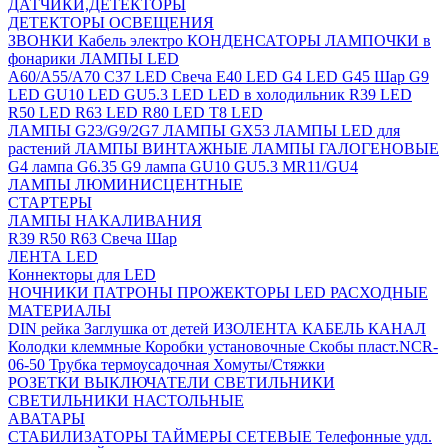
ДАТЧИКИ,ДЕТЕКТОРЫ
ДЕТЕКТОРЫ ОСВЕЩЕНИЯ
ЗВОНКИ
Кабель электро
КОНДЕНСАТОРЫ
ЛАМПОЧКИ в
фонарики
ЛАМПЫ LED
A60/A55/A70
C37 LED Свеча
E40 LED
G4 LED
G45 Шар
G9
LED
GU10 LED
GU5.3 LED
LED в холодильник
R39 LED
R50 LED
R63 LED
R80 LED
T8 LED
ЛАМПЫ G23/G9/2G7
ЛАМПЫ GX53
ЛАМПЫ LED для
растений
ЛАМПЫ ВИНТАЖНЫЕ
ЛАМПЫ ГАЛОГЕНОВЫЕ
G4 лампа
G6.35
G9 лампа
GU10
GU5.3
MR11/GU4
ЛАМПЫ ЛЮМИНИСЦЕНТНЫЕ
СТАРТЕРЫ
ЛАМПЫ НАКАЛИВАНИЯ
R39
R50
R63
Свеча
Шар
ЛЕНТА LED
Коннекторы для LED
НОЧНИКИ
ПАТРОНЫ
ПРОЖЕКТОРЫ LED
РАСХОДНЫЕ
МАТЕРИАЛЫ
DIN рейка
Заглушка от детей
ИЗОЛЕНТА
КАБЕЛЬ КАНАЛ
Колодки клеммные
Коробки установочные
Скобы пласт.NCR-
06-50
Трубка термоусадочная
Хомуты/Стяжки
РОЗЕТКИ ВЫКЛЮЧАТЕЛИ
СВЕТИЛЬНИКИ
СВЕТИЛЬНИКИ НАСТОЛЬНЫЕ
АВАТАРЫ
СТАБИЛИЗАТОРЫ
ТАЙМЕРЫ СЕТЕВЫЕ
Телефонные удл.