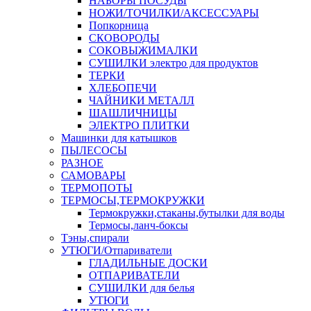
НАБОРЫ ПОСУДЫ
НОЖИ/ТОЧИЛКИ/АКСЕССУАРЫ
Попкорница
СКОВОРОДЫ
СОКОВЫЖИМАЛКИ
СУШИЛКИ электро для продуктов
ТЕРКИ
ХЛЕБОПЕЧИ
ЧАЙНИКИ МЕТАЛЛ
ШАШЛИЧНИЦЫ
ЭЛЕКТРО ПЛИТКИ
Машинки для катышков
ПЫЛЕСОСЫ
РАЗНОЕ
САМОВАРЫ
ТЕРМОПОТЫ
ТЕРМОСЫ,ТЕРМОКРУЖКИ
Термокружки,стаканы,бутылки для воды
Термосы,ланч-боксы
Тэны,спирали
УТЮГИ/Отпариватели
ГЛАДИЛЬНЫЕ ДОСКИ
ОТПАРИВАТЕЛИ
СУШИЛКИ для белья
УТЮГИ