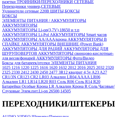
разетки
ТРОЙНИКИ/ПЕРЕХОДНИКИ СЕТЕВЫЕ
Переходники универ,СЕТЕВЫЕ
Удлинители сетевые 220В
ЩИТЫ,БОКСЫ
БОКСЫ
ЭЛЕМЕНТЫ ПИТАНИЯ / АККУМУЛЯТОРЫ
АККУМУЛЯТОРЫ
АККУМУЛЯТОРЫ Li-on(3,7V),18650 и т.п
АККУМУЛЯТОРЫ Li-Pol
АККУМУЛЯТОРЫ Smart часов
АККУМУЛЯТОРЫ АА/ААА/крона
АККУМУЛЯТОРЫ В
СПАЙКЕ
АККУМУЛЯТОРЫ ВНЕШНИЕ (Power Bank)
АККУМУЛЯТОРЫ ДЛЯ РАЦИЙ
АККУМУЛЯТОРЫ ДЛЯ
ШУРУПОВЕРТОВ
АККУМУЛЯТОРЫ свинцово-кислотные-
для весов/фонарей
АККУМУЛЯТОРЫ Фото/Видео
Боксы для батареек/отсеки
ЭЛЕМЕНТЫ ПИТАНИЯ
1025
1216
1220
1225
1616
1620
1632
2012
2016
2025
2032
2320
2325
2330
2412
2430
2450
2477
3R12 квадрат 4,5v
A23
A27
CR1/3N
CR123
CR2
LR03 Алкалин
LR04 AAAA
LR06
Алкалин
LR1
LR14
LR20
R03 Соль
R06 Соль
R14
R20
Батарейки Особые
Крона LR Алкалин
Крона R Соль
Часовые/
Слуховые
Элем.пит.Li-on 26500,14505
ПЕРЕХОДНИКИ/ШТЕКЕРЫ
AUDIO-VIDEO Штекеры/Переходки