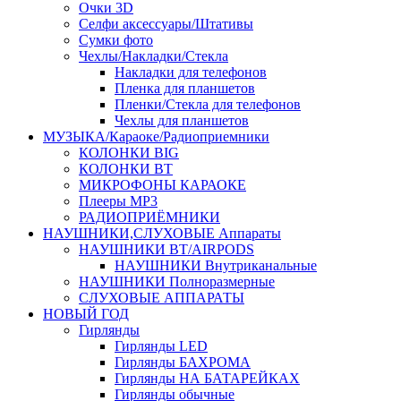
Очки 3D
Селфи аксессуары/Штативы
Сумки фото
Чехлы/Накладки/Стекла
Накладки для телефонов
Пленка для планшетов
Пленки/Стекла для телефонов
Чехлы для планшетов
МУЗЫКА/Караоке/Радиоприемники
КОЛОНКИ BIG
КОЛОНКИ BT
МИКРОФОНЫ КАРАОКЕ
Плееры MP3
РАДИОПРИЁМНИКИ
НАУШНИКИ,СЛУХОВЫЕ Аппараты
НАУШНИКИ BT/AIRPODS
НАУШНИКИ Внутриканальные
НАУШНИКИ Полноразмерные
СЛУХОВЫЕ АППАРАТЫ
НОВЫЙ ГОД
Гирлянды
Гирлянды LED
Гирлянды БАХРОМА
Гирлянды НА БАТАРЕЙКАХ
Гирлянды обычные