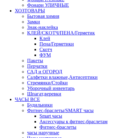
Фонари УЛИЧНЫЕ
ХОЗТОВАРЫ
Бытовая химия
Замки
Знак-наклейка
КЛЕЙ/СКОТЧ/ПЕНА/Герметик
Клей
Пена/Герметики
Скотч
ФУМ
Пакеты
Перчатки
САД и ОГОРОД
Салфетки влажные,Антисептики
Стремянки/Стойки
Уборочный инвентарь
Шпагат,веревки
ЧАСЫ ВСЕ
Будильники
Фитнес-браслеты/SMART часы
Smart часы
Аксессуары к фитнес-браслетам
Фитнес-браслеты
часы наручные