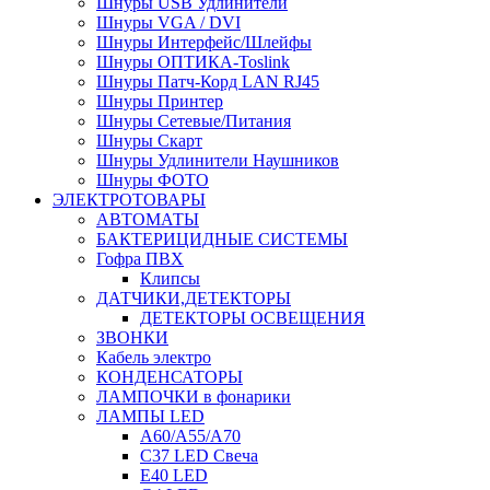
Шнуры USB Удлинители
Шнуры VGA / DVI
Шнуры Интерфейс/Шлейфы
Шнуры ОПТИКА-Toslink
Шнуры Патч-Корд LAN RJ45
Шнуры Принтер
Шнуры Сетевые/Питания
Шнуры Скарт
Шнуры Удлинители Наушников
Шнуры ФОТО
ЭЛЕКТРОТОВАРЫ
АВТОМАТЫ
БАКТЕРИЦИДНЫЕ СИСТЕМЫ
Гофра ПВХ
Клипсы
ДАТЧИКИ,ДЕТЕКТОРЫ
ДЕТЕКТОРЫ ОСВЕЩЕНИЯ
ЗВОНКИ
Кабель электро
КОНДЕНСАТОРЫ
ЛАМПОЧКИ в фонарики
ЛАМПЫ LED
A60/A55/A70
C37 LED Свеча
E40 LED