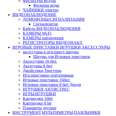
ФИЛЬТРЫ ВОДЫ
Фильтры воды
ЧАЙНИКИ электро
ВИДЕОНАБЛЮДЕНИЕ
ДОМОФОНЫ/СИГНАЛИЗАЦИИ
Сигнализатор
Кабель ВИДЕОНАБЛЮДЕНИЯ
КАМЕРЫ Wi-Fi
КАМЕРЫ наблюдения
РЕГИСТРАТОРЫ ВИДЕОНАБЛ.
ИГРОВЫЕ ПРИСТАВКИ,ИГРУШКИ,АКСЕССУАРЫ
аксесcуары к игр.прист./шнуры
Шнуры для Игровых приставок
Аксессуары 16 бит.
Аксесуары 8 бит
Джойстики,Триггеры
Игр.приставки портативные
Игровые приставки 16бит.
Игровые приставки 8 бит Денди
ИГРУШКИ АНТИСТРЕС
ИГРЫ/ИГРУШКИ
Кардриджи 16bit
Картриджи 8 bit
Планшеты детские
ИНСТРУМЕНТ,МУЛЬТИМЕТРЫ,ПАЯЛЬНИКИ