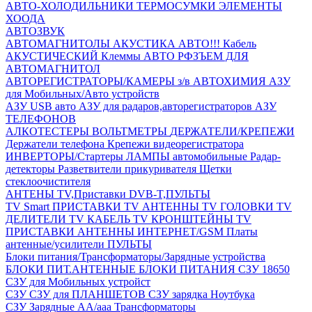
АВТО-ХОЛОДИЛЬНИКИ
ТЕРМОСУМКИ
ЭЛЕМЕНТЫ
ХООДА
АВТОЗВУК
АВТОМАГНИТОЛЫ
АКУСТИКА АВТО!!!
Кабель
АКУСТИЧЕСКИЙ
Клеммы АВТО
РФЗЪЕМ ДЛЯ
АВТОМАГНИТОЛ
АВТОРЕГИСТРАТОРЫ/КАМЕРЫ з/в
АВТОХИМИЯ
АЗУ
для Мобильных/Авто устройств
АЗУ USB авто
АЗУ для радаров,авторегистраторов
АЗУ
ТЕЛЕФОНОВ
АЛКОТЕСТЕРЫ
ВОЛЬТМЕТРЫ
ДЕРЖАТЕЛИ/КРЕПЕЖИ
Держатели телефона
Крепежи видеорегистратора
ИНВЕРТОРЫ/Стартеры
ЛАМПЫ автомобильные
Радар-
детекторы
Разветвители прикуривателя
Щетки
стеклоочистителя
АНТЕНЫ ТV,Приставки DVB-T,ПУЛЬТЫ
TV Smart ПРИСТАВКИ
TV АНТЕННЫ
TV ГОЛОВКИ
TV
ДЕЛИТЕЛИ
TV КАБЕЛЬ
TV КРОНШТЕЙНЫ
TV
ПРИСТАВКИ
АНТЕННЫ ИНТЕРНЕТ/GSM
Платы
антенные/усилители
ПУЛЬТЫ
Блоки питания/Трансформаторы/Зарядные устройства
БЛОКИ ПИТ.АНТЕННЫЕ
БЛОКИ ПИТАНИЯ
СЗУ 18650
СЗУ для Мобильных устройст
СЗУ
СЗУ для ПЛАНШЕТОВ
СЗУ зарядка Ноутбука
СЗУ Зарядные АА/ааа
Трансформаторы