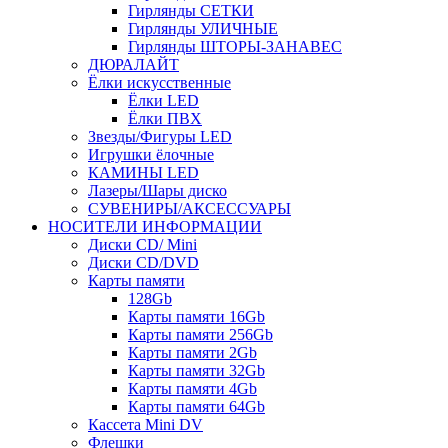
Гирлянды СЕТКИ
Гирлянды УЛИЧНЫЕ
Гирлянды ШТОРЫ-ЗАНАВЕС
ДЮРАЛАЙТ
Ёлки искусственные
Ёлки LED
Ёлки ПВХ
Звезды/Фигуры LED
Игрушки ёлочные
КАМИНЫ LED
Лазеры/Шары диско
СУВЕНИРЫ/АКСЕССУАРЫ
НОСИТЕЛИ ИНФОРМАЦИИ
Диски CD/ Mini
Диски CD/DVD
Карты памяти
128Gb
Карты памяти 16Gb
Карты памяти 256Gb
Карты памяти 2Gb
Карты памяти 32Gb
Карты памяти 4Gb
Карты памяти 64Gb
Кассета Mini DV
Флешки