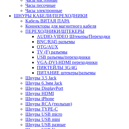
Часы настенные
Часы песочные
Часы электронные
ШНУРЫ КАБЕЛИ/ПЕРЕХОДНИКИ
Кабель ВИТАЯ ПАРА
Коннекторы для магнитного кабеля
ПЕРЕХОДНИКИ/ШТЕКЕРЫ
AUDIO-VIDEO Штекеры/Переходки
BNC/RJ45 разъемы
OTG/AUX
TV (F) разъемы
USB разъемы/переходники
VGA-DVI-HDMI переходники
ПИКТЕЙЛЫ 3G/4G
ПИТАНИЕ штекеры/разъемы
Шнуры 3.5 Jack
Шнуры 6.3мм Jack
Шнуры DisplayPort
Шнуры HDMI
Шнуры iPhone
Шнуры RCA (тюльпан)
Шнуры TYPE-C
Шнуры USB micro
Шнуры USB mini
Шнуры USB разные